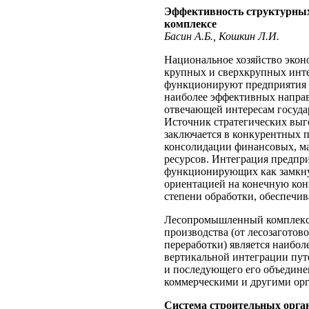
Эффективность структурны
комплексе
Басин А.Б., Кошкин Л.И.
Национальное хозяйство эконо
крупных и сверхкрупных инте
функционируют предприятия с
наиболее эффективных напра
отвечающей интересам государ
Источник стратегических выг
заключается в конкурентных 
консолидации финансовых, м
ресурсов. Интеграция предпр
функционирующих как замкнут
ориентацией на конечную ко
степени обработки, обеспечи
Лесопромышленный комплекс 
производства (от лесозаготов
переработки) является наибол
вертикальной интеграции пу
и последующего его объедине
коммерческими и другими ор
Система строительных орга