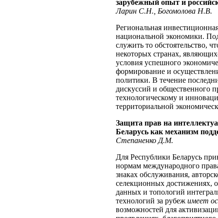
зарубежный опыт и российск
Ларин С.Н., Богомолова Н.В.
Региональная инвестиционная
национальной экономики. По
служить то обстоятельство, ч
некоторых странах, являющихс
условия успешного экономиче
формирование и осуществлен
политики. В течение последни
дискуссий и общественного п
технологическому и инноваци
территориальной экономическ
Защита прав на интеллектуа
Беларусь как механизм под
Степаненко Д.М.
Для Республики Беларусь при
нормам международного права 
знаках обслуживания, авторск
селекционных достижениях, о
данных и топологий интеграл
технологий за рубеж
имеет ос
возможностей для активизации