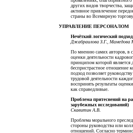
проявлениях, благоприятного 
других видов творчества, за
активное привлечение передо
страны во Всемирную торгов
УПРАВЛЕНИЕ ПЕРСОНАЛОМ
Нечёткий логический подход
Джабраилова З.Г., Мамедова 
По мнению самих авторов, в с
оценки деятельности кадрово
принципом которой является 
беспристрастное отношение к
подход позволяет руководств
трудовой деятельности каждог
воспринять результаты оценк
как справедливые.
Проблема притеснений на ра
зарубежных исследований)
Скавитин А.В.
Проблема морального преследо
стороны руководства или колл
отношений. Согласно термин