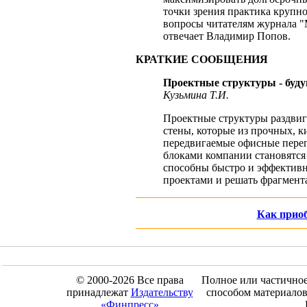
точки зрения практика крупно
вопросы читателям журнала "
отвечает Владимир Попов.
КРАТКИЕ СООБЩЕНИЯ
Проектные структуры - буд
Кузьмина Т.И.
Проектные структуры раздви
стены, которые из прочных, 
передвигаемые офисные пере
блоками компании становятся
способны быстро и эффективн
проектами и решать фрагмент
Как приоб
© 2000-2026 Все права
Полное или частично
принадлежат
Издательству
способом материалов
«Финпресс»