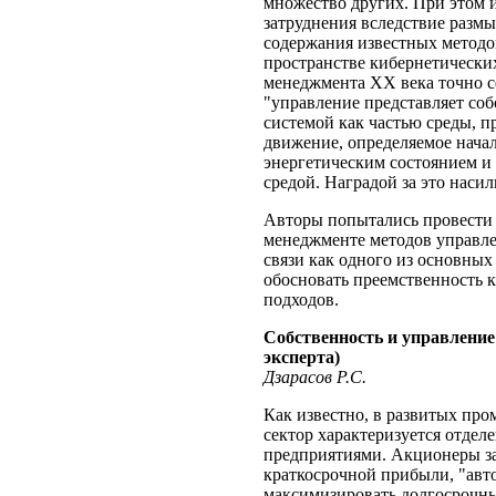
множество других. При этом 
затруднения вследствие размы
содержания известных методов
пространстве кибернетически
менеджмента XX века точно 
"управление представляет со
системой как частью среды, п
движение, определяемое нач
энергетическим состоянием и
средой. Наградой за это насил
Авторы попытались провести
менеджменте методов управле
связи как одного из основных
обосновать преемственность к
подходов.
Собственность и управление
эксперта)
Дзарасов Р.С.
Как известно, в развитых пр
сектор характеризуется отдел
предприятиями. Акционеры з
краткосрочной прибыли, "авт
максимизировать долгосрочны