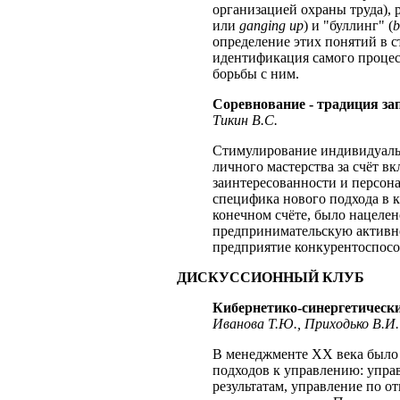
организацией охраны труда), 
или
ganging up
) и "буллинг" (
b
определение этих понятий в с
идентификация самогo процес
борьбы с ним.
Соревнование - традиция за
Тикин В.С.
Стимулирование индивидуаль
личного мастерства за счёт 
заинтересованности и персона
специфика нового подхода в 
конечном счёте, было нацелен
предпринимательскую активно
предприятие конкурентоспос
ДИСКУССИОННЫЙ КЛУБ
Кибернетико-синергетически
Иванова Т.Ю., Приходько В.И.
В менеджменте ХХ века было
подходов к управлению: упра
результатам, управление по о