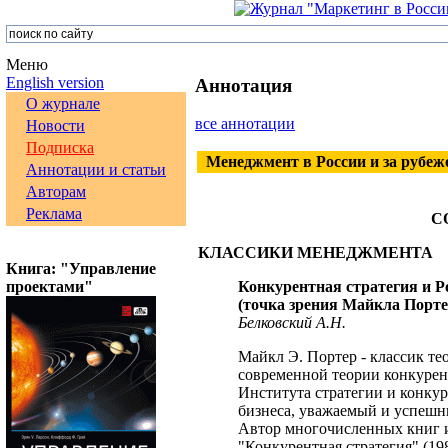
Меню
English version
Аннотация
О журнале
все аннотации
Новости
Подписка
Менеджмент в России и за рубеж
Аннотации и статьи
Авторам
Реклама
С
КЛАССИКИ МЕНЕДЖМЕНТА
Книга: "Управление
проектами"
Конкурентная стратегия и Р
(точка зрения Майкла Порте
Белковский А.Н.
Майкл Э. Портер - классик те
современной теории конкурен
Института стратегии и конку
бизнеса, уважаемый и успешн
Автор многочисленных книг и
"Конкурентная стратегия" (19