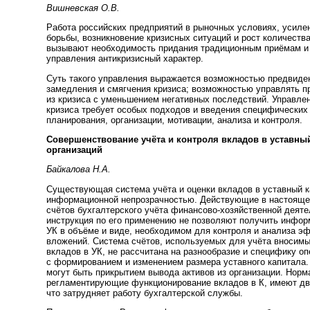
Вишневская О.В.
Работа российских предприятий в рыночных условиях, усиле
борьбы, возникновение кризисных ситуаций и рост количества
вызывают необходимость придания традиционным приёмам и
управления антикризисный характер.
Суть такого управления выражается возможностью предвиден
замедления и смягчения кризиса; возможностью управлять 
из кризиса с уменьшением негативных последствий. Управле
кризиса требует особых подходов и введения специфических
планирования, организации, мотивации, анализа и контроля.
Совершенствование учёта и контроля вкладов в уставный
организаций
Байкалова Н.А.
Существующая система учёта и оценки вкладов в уставный к
информационной непрозрачностью. Действующие в настояще
счётов бухгалтерского учёта финансово-хозяйственной деяте
инструкция по его применению не позволяют получить инфор
УК в объёме и виде, необходимом для контроля и анализа э
вложений. Система счётов, используемых для учёта вносим
вкладов в УК, не рассчитана на разнообразие и специфику о
с формированием и изменением размера уставного капитала.
могут быть прикрытием вывода активов из организации. Норм
регламентирующие функционирование вкладов в К, имеют дв
что затрудняет работу бухгалтерской службы.