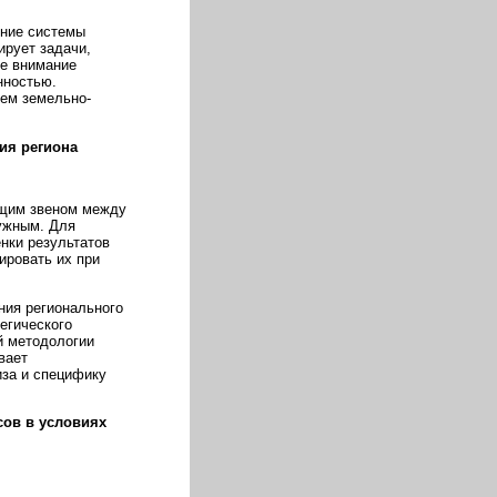
ние системы
рует задачи,
ое внимание
нностью.
ием земельно-
ия региона
ющим звеном между
ужным. Для
нки результатов
ировать их при
ния регионального
егического
й методологии
вает
иза и специфику
ов в условиях