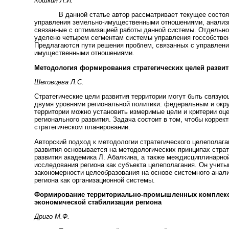
Кошкин Л.И.
В данной статье автор рассматривает текущее состоя
управления земельно-имущественными отношениями, анализи
связанные с оптимизацией работы данной системы. Отдельн
уделено четырем сегментам системы управления госсобстве
Предлагаются пути решения проблем, связанных с управлен
имущественными отношениями.
Методология формирования стратегических целей развит
Шеховцева Л.С.
Стратегические цели развития территории могут быть связу
двумя уровнями региональной политики: федеральным и окр
территории можно установить измеримые цели и критерии оце
регионального развития. Задача состоит в том, чтобы коррект
стратегическом планировании.
Авторский подход к методологии стратегического целеполага
развития основывается на методологических принципах страт
развития академика Л. Абалкина, а также междисциплинарно
исследования региона как субъекта целеполагания. Он учиты
закономерности целеобразования на основе системного анал
региона как организационной системы.
Формирование территориально-промышленных комплекс
экономической стабилизации региона
Дриго М.Ф.