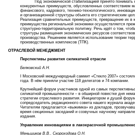
Под экономической стабилизацией принято понимать 
конкурентных преимуществ, обусловленных соответствием м
финансового, кадрового, технико-технологического, инноваци
и организационной структуры объекта его стратегическим цел
Реализация сравнительных преимуществ, превращение их в 
преимущества региональной экономики осуществляется преж
структурно-территориальную политику. Речь идёт о том, чт
структуры размещения экономических ресурсов соответствов
производства. Решением является использование теории тер
производственных комплексов (ТПК).
ОТРАСЛЕВОЙ МЕНЕДЖМЕНТ
Перспективы развития силикатной отрасли
Белковский А.Н.
I Московский международный саммит «Стекло 2007» состоялс
года. В нём приняли участие 118 делегатов и 74 компании.
Крупнейший форум участников одной из самых перспективны
силикатной промышленности – в обширной повестке дня нем
стратегии отраслевого развития. Инициатором и душой фору
сопредседатель редакционного совета нашего журнала акаде
Читателям предлагается «выжимка» из докладов, прозвучавш
время секционных заседаний и созвучных научному направл
издания.
Управление инновациями в лакокрасочной промышленн
Меньшиков В.В., Скороходова О.Н.