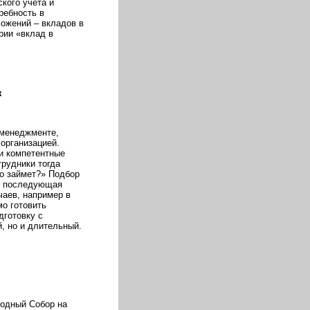
кого учёта и
ребность в
ожений – вкладов в
рии «вклад в
ж
 менеджменте,
организацией.
 и компетентные
трудники тогда
то займет?» Подбор
их последующая
чаев, например в
о готовить
дготовку с
й, но и длительный.
родный Собор на