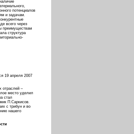
наличие
атериального,
онного потенциалов
ям и задачам.
конкурентные
де всего через
обы преимуществам
ала структура
риториально-
я 19 апреля 2007
х отраслей –
алое место уделил
ма стал
мик П.Саркисов.
их с трибун и во
ению нашего
ости