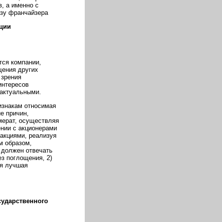
, а именно с
ьзу франчайзера
кции
ся компании,
щения других
 зрения
интересов
 актуальными.
изнакам относимая
е причин,
мерат, осуществляя
ении с акционерами
акциями, реализуя
м образом,
 должен отвечать
з поглощения, 2)
ся лучшая
сударственного