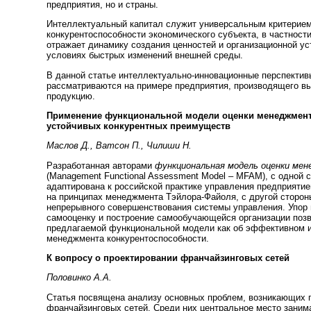
предприятия, но и страны.
Интеллектуальный капитал служит универсальным критерием
конкурентоспособности экономического субъекта, в частности
отражает динамику создания ценностей и организационной ус
условиях быстрых изменений внешней среды.
В данной статье интеллектуально-инновационные перспектив
рассматриваются на примере предприятия, производящего в
продукцию.
Применение функциональной модели оценки менеджмент
устойчивых конкурентных преимуществ
Маслов Д., Ватсон П., Чилиши Н.
Разработанная авторами
функциональная модель оценки ме
(Management Functional Assessment Model – MFAM), с одной 
адаптирована к российской практике управления предприятием
на принципах менеджмента Тэйлора-Файоля, с другой сторон
непрерывного совершенствования системы управления. Упор 
самооценку и построение самообучающейся организации позв
предлагаемой функциональной модели как об эффективном 
менеджмента конкурентоспособности.
К вопросу о проектировании франчайзинговых сетей
Половинко А.А.
Статья посвящена анализу основных проблем, возникающих 
франчайзинговых сетей. Среди них центральное место заним