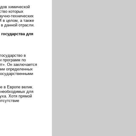
ов химической
ство которых
аучно-технических
 в целом, а также
в данной отрасли.
 государства для
государство в
и программ по
ит». Он заключается
ении определенных
государственными
е в Европе велик.
 необходимых для
уха. Хотя прямой
отсутствие