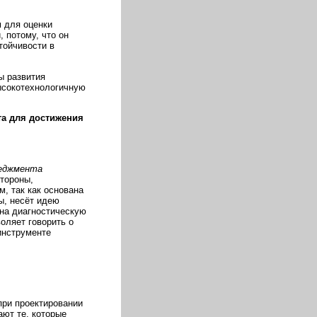
 для оценки
, потому, что он
тойчивости в
ы развития
ысокотехнологичную
а для достижения
неджмента
стороны,
, так как основана
ы, несёт идею
на диагностическую
оляет говорить о
инструменте
при проектировании
ают те, которые