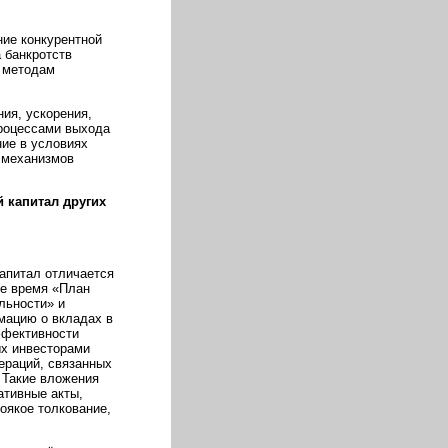
ние конкурентной
 банкротств
 методам
ия, ускорения,
процессами выхода
ние в условиях
 механизмов
 капитал других
апитал отличается
е время «План
льности» и
мацию о вкладах в
ффективности
ых инвесторами
пераций, связанных
 Такие вложения
ативные акты,
оякое толкование,