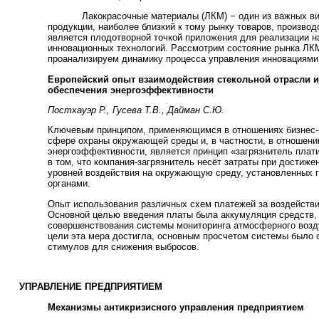
Лакокрасочные материалы (ЛКМ) − один из важных вид
продукции, наиболее близкий к тому рынку товаров, производ
является плодотворной точкой приложения для реализации н
инновационных технологий. Рассмотрим состояние рынка ЛКМ
проанализируем динамику процесса управления инновациями 
Европейский опыт взаимодействия стекольной отрасли и
обеспечения энергоэффективности
Постхауэр Р., Гусева Т.В., Дайман С.Ю.
Ключевым принципом, применяющимся в отношениях бизнес-
сфере охраны окружающей среды и, в частности, в отношени
энергоэффективности, является принцип «загрязнитель плат
в том, что компания-загрязнитель несёт затраты при достиж
уровней воздействия на окружающую среду, установленных 
органами.
Опыт использования различных схем платежей за воздействи
Основной целью введения платы была аккумуляция средств,
совершенствования системы мониторинга атмосферного возд
цели эта мера достигла, основным просчетом системы было 
стимулов для снижения выбросов.
УПРАВЛЕНИЕ ПРЕДПРИЯТИЕМ
Механизмы антикризисного управления предприятием