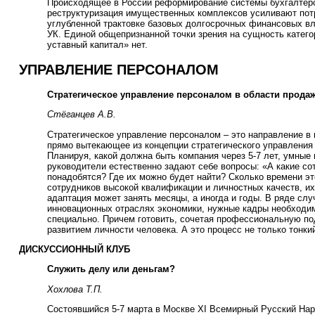
Происходящее в России реформирование системы бухгалтерс
реструктуризация имущественных комплексов усиливают пот
углубленной трактовке базовых долгосрочных финансовых вл
УК. Единой общепризнанной точки зрения на сущность катего
уставный капитал» нет.
УПРАВЛЕНИЕ ПЕРСОНАЛОМ
Стратегическое управление персоналом в области прода
Стёганцев А.В.
Стратегическое управление персоналом – это направление в
прямо вытекающее из концепции стратегического управления 
Планируя, какой должна быть компания через 5-7 лет, умные
руководители естественно задают себе вопросы: «А какие со
понадобятся? Где их можно будет найти? Сколько времени э
сотрудников высокой квалификации и личностных качеств, 
адаптация может занять месяцы, а иногда и годы. В ряде слу
инновационных отраслях экономики, нужные кадры необходим
специально. Причем готовить, сочетая профессиональную по
развитием личности человека. А это процесс не только тонки
ДИСКУССИОННЫЙ КЛУБ
Служить делу или деньгам?
Хохлова Т.П.
Состоявшийся 5-7 марта в Москве XI Всемирный Русский На