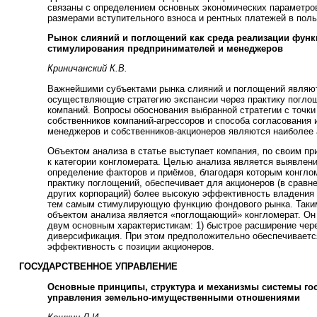
связаны с определением основных экономических параметров
размерами вступительного взноса и рентных платежей в пол
Рынок слияний и поглощений как среда реализации фун
стимулирования предпринимателей и менеджеров
Криничанский К.В.
Важнейшими субъектами рынка слияний и поглощений являют
осуществляющие стратегию экспансии через практику погло
компаний. Вопросы обоснования выбранной стратегии с точки
собственников компаний-агрессоров и способа согласования 
менеджеров и собственников-акционеров являются наиболее
Объектом анализа в статье выступает компания, по своим пр
к категории конгломерата. Целью анализа является выявлени
определение факторов и приёмов, благодаря которым конгло
практику поглощений, обеспечивает для акционеров (в сравн
других корпораций) более высокую эффективность владения 
тем самым стимулирующую функцию фондового рынка. Таки
объектом анализа является «поглощающий» конгломерат. Он
двум основным характеристикам: 1) быстрое расширение чере
диверсификация. При этом предположительно обеспечивает
эффективность с позиции акционеров.
ГОСУДАРСТВЕННОЕ УПРАВЛЕНИЕ
Основные принципы, структура и механизмы системы го
управления земельно-имущественными отношениями