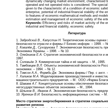
dynamically changing market environment, characterised b
operated and not operated risks is considered. The special 
given to the characteristic of a condition of economic safet
enterprise, potential of industrial-financial stability of the e
to features of economic-mathematical methods and models
estimation and management of economic safety of the ente
Keywords:
Efficiency and risks of market activity of the e
industrial and financial stability, economic safety.
Литература
1.
Забродский В., Капустин Н.
Теоретические основы оценки
безопасности отрасли и фирмы // Бизнес-информ. – 1999. – 
2.
Ковалёв Д., Сухорукова Т.
Экономическая безопасность пре
Экономика Украины. – 1998. – № 10.
3.
Олейников Е.А.
Стратегия экономической безопасности и и
1997.
4.
Соловьёв Э.
Коммерческая тайна и её защита. – М., 1995.
5.
Тамбовцев В.Л.
Объекты экономической безопасности Росс
экономики. – 1994. – № 12.
6.
Томсон А.А., Формби Дж.
Экономика фирмы / Пер. с англ. –
7.
Халиков М.А.
Моделирование производственной и инвестиц
машиностроительного предприятия. – М.: ООО «Фарма Благов
8.
Шаваев А.Г.
Концептуальные основы обеспечения безопас
негосударственных объектов экономики. – М., 1994.
9.
Шлыков В., Иванов А.
Экономическая безопасность предпри
10.
Ярочкин В.И.
Безопасность информационных систем. – М.,
Место стратегии энергосбережения в стратегии социальн
развития региона