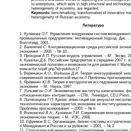
to enterprises, which work in high structural and technologi
heterogeneity of economy, are regarded.
Keywords:
benchmarking, transformation of innovative m
heterogeneity of Russian economy.
Литература
1.
Кулакова О.Г.
Управление внедрением систем менеджмента
промышленных предприятиях: мотивационный подход: Дис. ... 
Волгоград, 2001.
2.
Валентей С.
Контринновационная среда российской эконом
экономики. – 2005. – № 10.
3.
Прохоров А.П.
Русская модель управления. – М.: Эксмо, 2
4.
Кувалин Д.Б.
Российские предприятия в середине 2007 г.: 
экономической политики и возможности для развития // Мате
www.ecfor.ru/pdf.php?id=pub/kuv17.
5.
Вереникин А.О., Волошин Д.И.
Теория многоуровневой экон
современной экономической мысли // Проблемы прогнозирован
6.
Ярёменко Ю.В.
Теория и методология исследования много
экономики. – М.: Наука, 1997.
7.
Уильямсон О.И.
Экономические институты капитализма: фи
«отношенческая» контрактация. – СПб.: Лениздат, CEU Press,
8.
Литвинцева Г.П.
Кризис инвестиций как результат несоотв
технологических характеристик экономики ее институциональ
Проблемы прогнозирования. – 2003. – № 6.
9.
Волконский В.А., Кузовкин Т.И.
Современная многоуровнев
экономическая теория. – М.: ИЭС, 2006.
10.
Ефремов В.С.
Организации, бизнес-системы и стратегиче
// Менеджмент в России и за рубежом. – 2001. – № 2.
11. Стратегический менеджмент: планирование, контроллинг, 