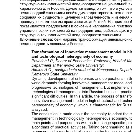
структурно-технологической неоднородности национальной э
характерной для России. Делается вывод о том, что в услов
неоднородной экономики необходимо адаптировать технологи
сохраняя их сущность и целевую направленность и изменяя 
процедуры и алгоритмы практических действий. На примере 
показываются предпосылки и основные направления приспос
управленческих технологий на предприятиях, работающих в 
структурно-технологической неоднородности экономики.
Ключевые слова:
бенчмаркинг, трансформация инновационно
неоднородность экономики России.
Transformation of innovative management model in hig
and technological heterogeneity of economy
Povarich I.P., Doctor of Economics, Professor, Head of 
Department at Kemerovo State University;
Akulov A.O., postgraduate student of Management Depart
Kemerovo State University
Dynamic development of enterprises and corporations in t
world demands forming innovative management model and
progressive technologies of management. But implementin
technologies of management into Russian business practi
significant difficulties. In this article, the process of transf
innovative management model in high structural and techno
heterogeneity of economy, which is characteristic for Russi
analyzed.
The conclusion is made about the necessity to adapt the t
management in technologically heterogeneous economy, to 
main points and purpose, as well as to change specific pr
algorithms of practical activities. Taking benchmarking as
premises and basic trends of adjusting the technologies 