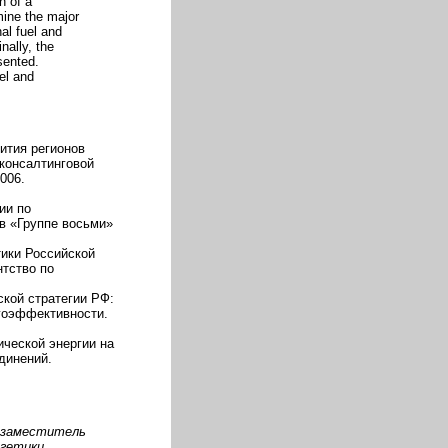
n of a
mine the major
al fuel and
nally, the
sented.
el and
ития регионов
-консалтинговой
006.
ии по
в «Группе восьми»
тики Российской
нтство по
ской стратегии РФ:
гоэффективности.
ической энергии на
динений.
, заместитель
ргетики