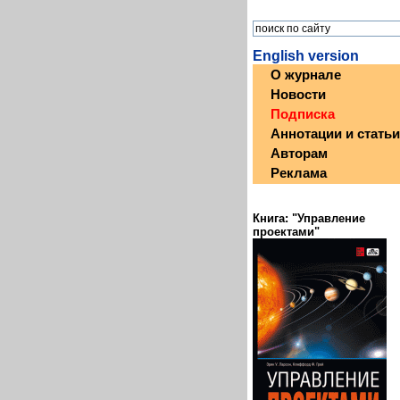
English version
О журнале
Новости
Подписка
Аннотации и статьи
Авторам
Реклама
Книга: "Управление
проектами"