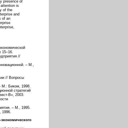
y presence of
attention is
y of the
nterprise and
 of an
rprise
nterprise,
 экономической
№ 15–16.
дприятия //
нновационной. – М.,
ии // Вопросы
 М.: Биком, 1998.
ионной стратегий
ест-В», 2003.
ности
ятия. – М., 1995.
 1996.
о-экономического