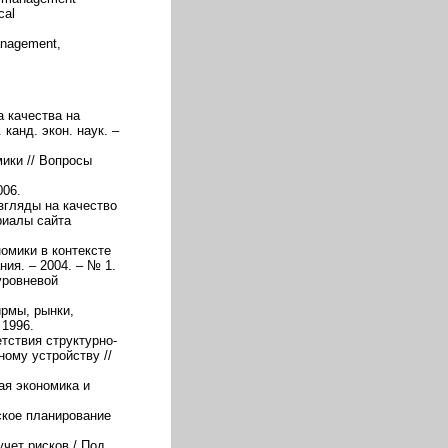
cal
anagement,
 качества на
канд. экон. наук. –
ики // Вопросы
006.
взгляды на качество
риалы сайта
омики в контексте
ия. – 2004. – № 1.
уровневой
рмы, рынки,
 1996.
етствия структурно-
ному устройству //
ая экономика и
ское планирование
учет рисков / Под