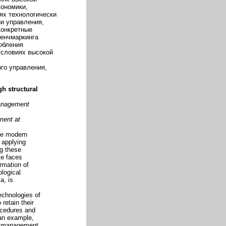
кономики,
иях технологически
и управления,
конкретные
бенчмаркинга
обления
условиях высокой
го управления,
h structural
Management
ment at
he modern
 applying
g these
ce faces
ormation of
logical
a, is
echnologies of
retain their
ocedures and
 an example,
of management