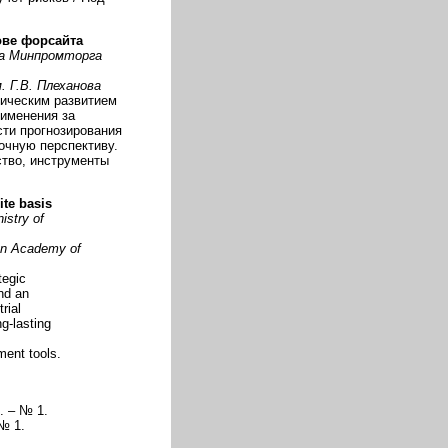
ове форсайта
ла Минпромторга
. Г.В. Плеханова
гическим развитием
рименения за
сти прогнозирования
очную перспективу.
ство, инструменты
ite basis
istry of
an Academy of
tegic
nd an
rial
g-lasting
ment tools.
. – № 1.
№ 1.