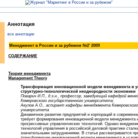
Аннотация
все аннотации
Менеджмент в России и за рубежом №
2
' 200
9
СОДЕРЖАНИЕ
Теория менеджмента
Management Theory
Трансформация инновационной модели менеджмента в у
структурно-технологической неоднородности экономики
Поварич И.П., д.э.н., профессор, заведующий кафедрой мен
Кемеровского государственного университета;
Акулов А.О., аспирант кафедры менеджмента Кемеровского
университета
Динамичное развитие предприятий и корпораций в современн
требует формирования инновационной модели менеджмента 
прогрессивных управленческих технологий. Однако внедрени
технологий управления в российской деловой практике сталк
значительными затруднениями. В статье рассматривается пр
трансформации инновационной модели менеджмента в услов