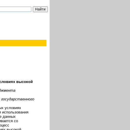
словиях высокой
еджмента
 государственного
ых условиях
и использования
е данных
ивается со
оцесс
иях высокой