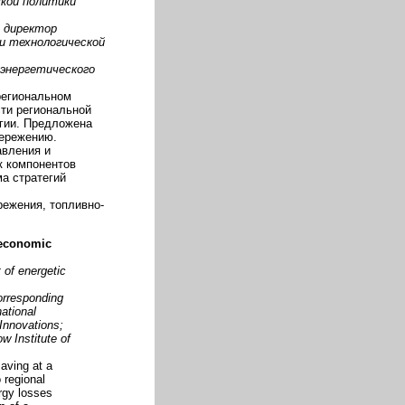
ской политики
, директор
и технологической
 энергетического
региональном
ти региональной
гии. Предложена
бережению.
авления и
к компонентов
а стратегий
режения, топливно-
d economic
 of energetic
orresponding
ational
Innovations;
w Institute of
aving at a
 regional
rgy losses