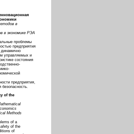
 инновационная
кономики
методов в
в в экономике РЭА
уальные проблемы
ностью предприятия
х динамично
ем управляемых и
ристике состояния
водственно-
мико-
номической
ности предприятия,
я безопасность.
y of the
Mathematical
Economics
ical Methods
s
blems of a
afety of the
itions of