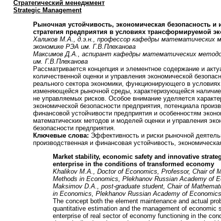
Стратегический менеджмент
Strategic Management
Рыночная устойчивость, экономическая безопасность и
стратегия предприятия в условиях трансформируемой э
Халиков М.А., д.э.н., профессор кафедры математических 
экономике РЭА им. Г.В.Плеханова
Максимов Д.А., аспирант кафедры математических методо
им. Г.В.Плеханова
Рассматривается концепция и элементное содержание и акт
количественной оценки и управления экономической безопас
реального сектора экономики, функционирующего в условия
изменяющейся рыночной среды, характеризующейся наличи
не управляемых рисков. Особое внимание уделяется характе
экономической безопасности предприятия, потенциала произ
финансовой устойчивости предприятия и особенностям эконо
математических методов и моделей оценки и управления эко
безопасности предприятия.
Ключевые слова:
Эффективность и риски рыночной деятель
производственная и финансовая устойчивость, экономическа
Market stability, economic safety and innovative strateg
enterprise in the conditions of transformed economy
Khalikov M.A., Doctor of Economics, Professor, Chair of 
Methods in Economics, Plekhanov Russian Academy of 
Maksimov D.A., post-graduate student, Chair of Mathemat
in Economics, Plekhanov Russian Academy of Economic
The concept both the element maintenance and actual pro
quantitative estimation and the management of economic s
enterprise of real sector of economy functioning in the cond