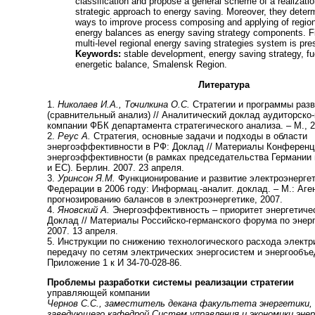
classification and propose a general scheme of a realizatio
strategic approach to energy saving. Moreover, they deter
ways to improve process composing and applying of region
energy balances as energy saving strategy components. Fi
multi-level regional energy saving strategies system is pre
Keywords:
stable development, energy saving strategy, fu
energetic balance, Smalensk Region.
Литература
1.
Николаев И.А., Точилкина О.С.
Стратегии и программы разв
(сравнительный анализ) // Аналитический доклад аудиторско
компании ФБК департамента стратегического анализа. – М., 2
2.
Реус А.
Стратегия, основные задачи и подходы в области
энергоэффективности в РФ: Доклад // Материалы Конференц
энергоэффективности (в рамках председательства Германии 
и ЕС). Берлин. 2007. 23 апреля.
3.
Уринсон Я.М.
Функционирование и развитие электроэнерге
Федерации в 2006 году: Информац.-аналит. доклад. – М.: Аге
прогнозированию балансов в электроэнергетике, 2007.
4.
Яновский А.
Энергоэффективность – приоритет энергетиче
Доклад // Материалы Российско-германского форума по энер
2007. 13 апреля.
5. Инструкции по снижению технологического расхода электр
передачу по сетям электрических энергосистем и энергообъе
Приложение 1 к И 34-70-028-86.
Проблемы разработки системы реализации стратегии
управляющей компании
Чернов С.С., заместитель декана факультета энергетики
заведующего кафедрой Систем управления и экономики эне