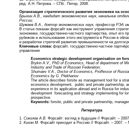
ред. А.Н. Петрова. – СПб.: Питер, 2008.
Организация стратегического развития экономики на осн
Брыкин А.В., кандидат экономических наук, начальник отде
России;
Шумаев В.А., доктор экономических наук, профессор РЭА им
В статье показан форсайт как инструмент управления страте
экономики, государственно-частного партнерства, опыт его п
рубежом и использование этого инструмента в России в обла
и разработки стратегий развития промышленности на долгоср
Ключевые слова:
форсайт, государственно-частное партнёр
управления
Economics strategic development organisation on fors
Brykin A.V., PhD of Economics, Head of department of Min
Industry and Trade of Russian Federation;
Shumaev V.A., Doctor of Economics, Proffessor of Russi
Economics by G. Plekhanov
The article describes forsite as management tool for a stra
economics development, public and private partnership, a
experience in its application abroad and in Russia for indust
development forecasting and strategy implementing for lon
prospective.
Keywords:
forsite, public and private partnership, manage
Литература
1.
Соколов А.В.
Форсайт: взгляд в будущее // Форсайт. – 2007
2.
Кинэн М.
Форсайт приходит в Россию // Форсайт. – 2007. – 