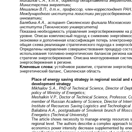
Михайлов С.А., к.т.н., директор департамента энергетиче
Министерства энергетики;
Мешалкин В.П., д.т.н., профессор, член-корреспондент РАН
Международного института логистики ресурсосбережения 
инноватики;
Балябина А.А., аспирант Смоленского филиала Московского
института (Технического университета)
Показана необходимость управления энергосбережением на 
уровне. Описан комплексный подход к снижению энергоёмкос
экономики и дополненная классификация потерь электроэнер
общая схема реализации стратегического подхода к энергос
Определены направления совершенствования процедур сост
использования топливно-энергетических балансов региона ка
стратегии энергосбережения. Описана многоуровневая систем
энергосбережения в регионе.
Kлючевые слова:
устойчивое развитие, стратегии энергосбе
энергетический баланс, Смоленская область
Place of energy saving strategy in regional social an
development strategy
Mikhailov S.A., PhD of Technical Science, Director of Dept
policy of Ministry of Energetics;
Meshalkin V.P., Doctor of Technical Science, Professor, C
member of Russian Academy of Science, Director of Intern
Institute of Recources Saving Logistics and Technological 
Baliabina A.A., postgraduate of Smolensk brunch of Mosco
Energetics (Technical University)
The article shows necessity to manage energy resources s
regional level. The authors describe a complex approach to
economics power intensity decrease supplemented by ene