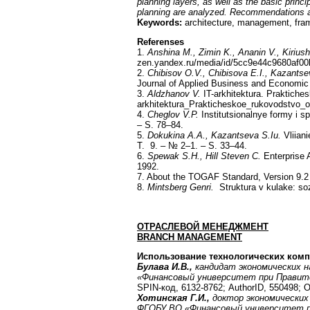
planning layers, as well as the basic princ
planning are analyzed. Recommendations are 
Keywords:
architecture, management, frame
Referenses
1.
Anshina M., Zimin K., Ananin V., Kirius
zen.yandex.ru/media/id/5cc9e44c9680af00b2
2.
Chibisov O.V., Chibisova E.I., Kazants
Journal of Applied Business and Economic 
3.
Aldzhanov V.
IT-arkhitektura. Praktiche
arkhitektura_Prakticheskoe_rukovodstvo_o
4.
Cheglov V.P.
Institutsionalnye formy i s
– S. 78–84.
5.
Dokukina A.A., Kazantseva S.Iu.
Vliiani
T. 9. – № 2–1. – S. 33–44.
6.
Spewak S.H., Hill Steven C.
Enterprise A
1992.
7. About the TOGAF Standard, Version 9.2 [
8.
Mintsberg Genri.
Struktura v kulake: sozd
ОТРАСЛЕВОЙ МЕНЕДЖМЕНТ
BRANCH
MANAGEMENT
Использование технологических ком
Булава И.В.,
кандидат экономических 
«Финансовый университет при Правите
SPIN-код, 6132-8762; AuthorID, 550498; 
Хотинская Г.И.,
доктор экономических
ФГОБУ ВО «Финансовый университет пр