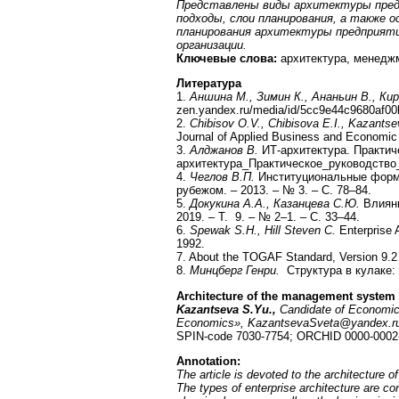
Представлены виды архитектуры предп
подходы, слои планирования, а также 
планирования архитектуры предприят
организации.
Ключевые слова:
архитектура, менеджм
Литература
1.
Аншина М., Зимин К., Ананьин В., К
zen.yandex.ru/media/id/5cc9e44c9680af00b2
2.
Chibisov O.V., Chibisova E.I., Kazants
Journal of Applied Business and Economic 
3.
Алджанов В.
ИТ-архитектура. Практиче
архитектура_Практическое_руководство_
4.
Чеглов В.П.
Институциональные формы
рубежом. – 2013. – № 3. – С. 78–84.
5.
Докукина А.А., Казанцева С.Ю.
Влияни
2019. – Т. 9. – № 2–1. – С. 33–44.
6.
Spewak S.H., Hill Steven C.
Enterprise A
1992.
7. About the TOGAF Standard, Version 9.2
8.
Минцберг Генри.
Структура в кулаке: 
Architecture of the management system 
Kazantseva S.Yu.,
Candidate of Economic 
Economics», KazantsevaSveta@yandex.r
SPIN-code 7030-7754; ORCHID 0000-0002
Annotation:
The article is devoted to the architecture 
The types of enterprise architecture are co