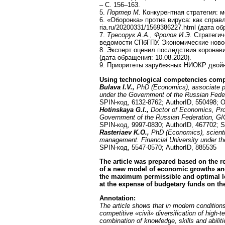
– С. 156–163.
5.
Портер М.
Конкурентная стратегия: ме
6. «Оборонка» против вируса: как спра
ria.ru/20200331/1569386227.html (дата об
7.
Тресорук А.А., Фролов И.Э.
Стратегич
ведомости СПбГПУ. Экономические новост
8. Эксперт оценил последствия коронав
(дата обращения: 10.08.2020).
9. Приоритеты зарубежных НИОКР двойног
Using technological competencies compete
Bulava I.V.,
PhD (Economics), associate pr
under the Government of the Russian Fede
SPIN-код, 6132-8762; AuthorID, 550498; 
Hotinskaya G.I.,
Doctor of
Е
conomics, Pro
Government of the Russian Federation, G
SPIN-код, 9997-0830; AuthorID, 467702; 
Rasteriaev K.O.,
PhD (Economics), scientif
management. Financial University under t
SPIN-код, 5547-0570; AuthorID, 885535
The article was prepared based on the r
of a new model of economic growth» and 
the maximum permissible and optimal leve
at the expense of budgetary funds on th
Annotation:
The article shows that in modern condition
competitive «civil» diversification of high-t
combination of knowledge, skills and abilit