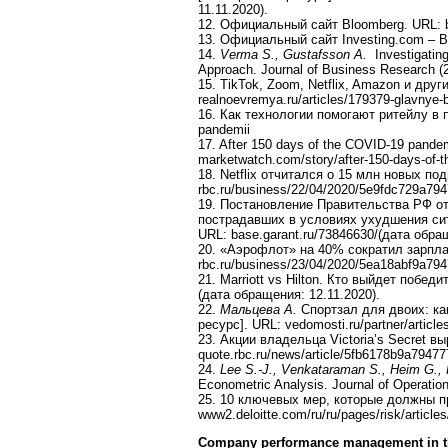
11.11.2020).
12. Официальный сайт Bloomberg. URL: 
13. Официальный сайт Investing.com – В
14.
Verma S., Gustafsson A.
Investigating
Approach. Journal of Business Research (20
15. TikTok, Zoom, Netflix, Amazon и др
realnoevremya.ru/articles/179379-glavnye-
16. Как технологии помогают ритейлу в пе
pandemii
17. After 150 days of the COVID-19 pandem
marketwatch.com/story/after-150-days-of-t
18. Netflix отчитался о 15 млн новых по
rbc.ru/business/22/04/2020/5e9fdc729a79
19. Постановление Правительства РФ от
пострадавших в условиях ухудшения ситу
URL: base.garant.ru/73846630/(дата обращ
20. «Аэрофлот» на 40% сократил зарплат
rbc.ru/business/23/04/2020/5ea18abf9a79
21. Marriott vs Hilton. Кто выйдет победи
(дата обращения: 12.11.2020).
22.
Мальцева А.
Спортзал для двоих: ка
ресурс]. URL: vedomosti.ru/partner/articl
23. Акции владельца Victoria’s Secret в
quote.rbc.ru/news/article/5fb6178b9a7947
24.
Lee S.-J., Venkataraman S., Heim G., 
Econometric Analysis. Journal of Operatio
25. 10 ключевых мер, которые должны п
www2.deloitte.com/ru/ru/pages/risk/article
Company performance management in th