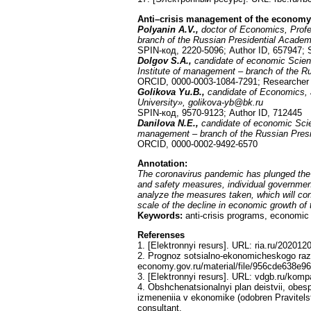
Anti–crisis management of the economy
Polyanin A.V.,
doctor of Economics, Profe
branch of the Russian Presidential Academ
SPIN-код, 2220-5096; Author ID, 657947;
Dolgov S.A.,
candidate of economic Scien
Institute of management – branch of the R
ORCID, 0000-0003-1084-7291; Researcher
Golikova Yu.B.,
candidate of Economics,
University», golikova-yb@bk.ru
SPIN-код, 9570-9123; Author ID, 712445
Danilova N.E.,
candidate of economic Scie
management – branch of the Russian Presi
ORCID, 0000-0002-9492-6570
Annotation:
The coronavirus pandemic has plunged the w
and safety measures, individual governments
analyze the measures taken, which will cont
scale of the decline in economic growth of
Keywords:
anti-crisis programs, economic r
Referenses
1. [Elektronnyi resurs]. URL: ria.ru/20201
2. Prognoz sotsialno-ekonomicheskogo razvi
economy.gov.ru/material/file/956cde638e9
3. [Elektronnyi resurs]. URL: vdgb.ru/komp
4. Obshchenatsionalnyi plan deistvii, obes
izmeneniia v ekonomike (odobren Pravitels
consultant.