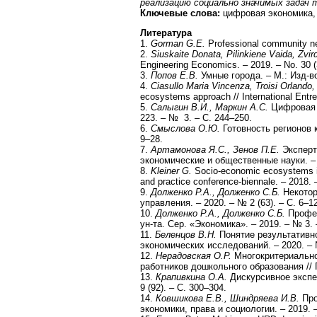
реализацию социально значимых задач 
Ключевые слова:
цифровая экономика,
Литература
1.
Gorman G.E.
Professional community net
2.
Siuskaite Donata, Pilinkiene Vaida, Zvi
Engineering Economics. – 2019. – No. 30 (
3.
Попов Е.В.
Умные города. – М.: Изд-во
4.
Ciasullo Maria Vincenza, Troisi Orlando,
ecosystems approach // International Entr
5.
Салыгин В.И., Маркин А.С.
Цифровая э
223. – № 3. – С. 244–250.
6.
Смыслова О.Ю.
Готовность регионов к
9–28.
7.
Артамонова Я.С., Зенов П.Е.
Эксперт
экономические и общественные науки. – 
8.
Kleiner G.
Socio-economic ecosystems in 
and practice conference-biennale. – 2018. 
9.
Долженко Р.А., Долженко С.Б.
Некотор
управления. – 2020. – № 2 (63). – С. 6–12
10.
Долженко Р.А., Долженко С.Б.
Профес
ун-та. Сер. «Экономика». – 2019. – № 3. 
11.
Беленцов В.Н.
Понятие результативно
экономических исследований. – 2020. – №
12.
Нерадовская О.Р.
Многокритериальн
работников дошкольного образования // 
13.
Крапивкина О.А.
Дискурсивное экспер
9 (92). – С. 300–304.
14.
Ковшикова Е.В., Шиндряева И.В.
Про
экономики, права и социологии. – 2019. 