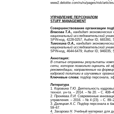
www2.deloitte.com/ru/ru/pages/risk/articles
УПРАВЛЕНИЕ ПЕРСОНАЛОМ
STUFF
MANAGEMENT
Совершенствование организации подб
Власова Т.А.,
кандидат экономических
национальный исследовательский уни
SPIN-код, 4228-0257; Author ID, 665391;
Тимохина О.А.,
кандидат экономически
национальный исследовательский уни
SPIN-код, 4644-6479; Author ID, 946035;
Аннотация
:
В статье отражены результаты компле
сети, которое позволило оценить её 
рекомендации, направленные на форми
кадровой политики в изучаемых организ
Ключевые слова:
подбор персонала, эф
Литература
1.
Коровина Т.Ю.
Деятельность кадровых
технол. ун-та. – 2014. – № 20. – С. 408–4
2.
Проняева Л.И.
Современные инновацион
управления. – 2016. – № 4 (23). – С. 89–
3.
Далецкая А.С.
Подбор персонала в банк
59–67.
4.
Захарова Н.
Учебный материал для ди