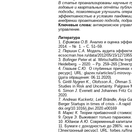
В статье проанализированы научные п
годовые и квартальные отчёты публич
подходы, позволяющие улучшить операц
эффективностью в условиях пандемии,
внедрении проактивного подхода, под
Ключевые слова:
антикризисное управл
управление.
Литература
1.
Ефимова О.В.
Анализ и оценка эффект
2014. – № 1. – С. 51–59.
2.
Першин С.А.
Модель аудита эффективн
ecsocman.hse.ru/data/2012/05/15/127195
3.
Bofinger Peter
et al. Wirtschaftliche Im
Heidelberg. – 2020. – Pp. 259–265 [Элект
4.
Глазьев С.Ю.
О глубинных причинах н
ресурс]. URL: glazev.ru/articles/1-mirovoy
(дата обращения: 06.11.2020).
5.
Giritli Nygren K., Olofsson A., Öhman S
Studies in Risk and Uncertainty. Palgrav
6.
Simon J.
Evenett and Johannes Fritz Col
2020.
7.
Andreas Kuckertz, Leif Brändle, Anja Gau
Berger Startups in times of crisis – A ra
doi.org/10.1016/j.jbvi.2020.e00169
8.
Маркс К.
Теории прибавочной стоимости
9.
Гроув Э.
Выживают только параноики. 
10.
Юданов А.Ю.
Современный капитализм
11. Бумаги с доходностью до 286%: на
[Электронный ресурс]. URL: forbes.ru/fin