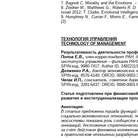
7.
Bagnoli
С
.
Morality and the Emotions. – 
8.
Zeidner
М
., Matthews G., Roberts R. D.
Israel 2012; T. Clodie, Emotional Intellige
9.
Humphrey N., Curran F., Morris E., Farre
(2).
ТЕХНОЛОГИЯ УПРАВЛЕНИЯ
TECHNOLOGY
OF
MANAGEMENT
Результативность деятельности проф
Попов Е.В.,
член-корреспондент РАН, д
института управления – филиала РАНХ
SPIN-код, 9980-7417; Author ID, 2482211
Долженко Р.А.,
доктор экономических 
SPIN-код, 8576-4140; ORCID, 0000-0003-3
Челак И.П.,
соискатель, советник дире
SPIN-код, 3281-6437; ORCID, 0000-0001-
Статья подготовлена при финансово
развития и институционализации пр
Аннотация:
В статье предложена триада функций
социально-экономических отношений, п
экосистемы показана роль сообществ к
инноваций, достижение стратегически
за счёт действия феномена коллектив
в практическом отношении разработа