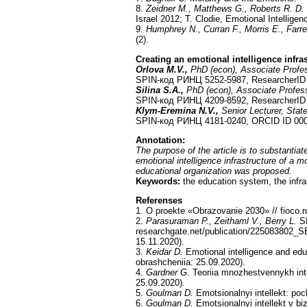
8.
Zeidner
М
., Matthews G., Roberts R. D.
Israel 2012; T. Clodie, Emotional Intellige
9.
Humphrey N., Curran F., Morris E., Farre
(2).
Creating an emotional intelligence infra
Orlova M.V.,
PhD (econ), Associate Profes
SPIN-код РИНЦ 5252-5987, ResearcherID 
Silina S.A.,
PhD (econ), Associate Profes
SPIN-код РИНЦ 4209-8592, ResearcherID 
Klym-Eremina N.V.,
Senior Lecturer, Sta
SPIN-код РИНЦ 4181-0240, ORCID ID 000
Annotation:
The purpose of the article is to substantia
emotional intelligence infrastructure of a 
educational organization was proposed.
Keywords:
the education system, the infras
Referenses
1. O proekte «Obrazovanie 2030» // fioco.r
2.
Parasuraman P., Zeithaml V., Berry L.
SE
researchgate.net/publication/225083802_
15.11.2020).
3.
Keidar D.
Emotional intelligence and ed
obrashcheniia: 25.09.2020).
4.
Gardner G.
Teoriia mnozhestvennykh intel
25.09.2020).
5.
Goulman D.
Emotsionalnyi intellekt: po
6.
Goulman D.
Emotsionalnyi intellekt v bi