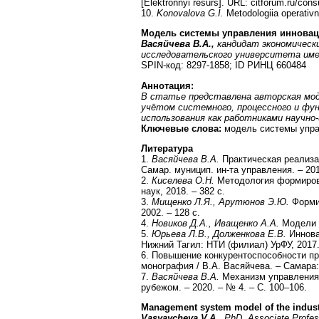
[Elektronnyi resurs]. URL: citforum.ru/consu
10.
Konovalova G.I.
Metodologiia operativn
Модель системы управления иннова
Васяйчева В.А.,
кандидат экономическ
исследовательского университета им
SPIN-код: 8297-1858; ID РИНЦ 660484
Аннотация:
В статье представлена авторская мод
учётом системного, процессного и фун
использования как работниками научн
Ключевые слова:
модель системы управ
Литература
1.
Васяйчева В.А.
Практическая реализа
Самар. муницип. ин-та управления. – 201
2.
Киселева О.Н.
Методология формирова
наук, 2018. – 382 с.
3.
Мищенко Л.Я., Арутюнов Э.Ю.
Формир
2002. – 128 с.
4.
Новиков Д.А., Иващенко А.А.
Модели и
5.
Юрьева Л.В., Долженкова Е.В.
Иннова
Нижний Тагил: НТИ (филиал) УрФУ, 2017.
6. Повышение конкурентоспособности п
монография / В.А. Васяйчева. – Самара
7.
Васяйчева В.А.
Механизм управления 
рубежом. – 2020. – № 4. – С. 100–106.
Management system model of the industri
Vasyaycheva V.A.,
PhD, Associate Profe