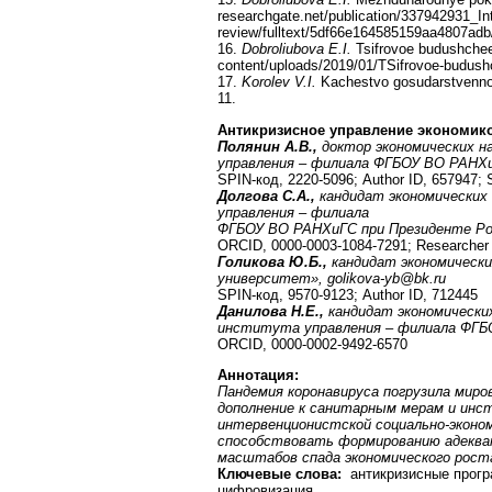
researchgate.net/publication/337942931_Int
review/fulltext/5df66e164585159aa4807adb/In
16.
Dobroliubova E.I.
Tsifrovoe budushchee 
content/uploads/2019/01/TSifrovoe-budushc
17.
Korolev V.I.
Kachestvo gosudarstvennog
11.
Антикризисное управление экономик
Полянин А.В.,
доктор экономических н
управления – филиала ФГБОУ ВО РАНХи
SPIN-код, 2220-5096; Author ID, 657947;
Долгова С.А.,
кандидат экономических
управления – филиала
ФГБОУ ВО РАНХиГС при Президенте Ро
ORCID, 0000-0003-1084-7291; Researcher
Голикова Ю.Б.,
кандидат экономически
университет»,
golikova
-
yb
@
bk
.
ru
SPIN-код, 9570-9123; Author ID, 712445
Данилова Н.Е.,
кандидат экономически
института управления – филиала ФГБО
ORCID, 0000-0002-9492-6570
Аннотация
:
Пандемия коронавируса погрузила миро
дополнение к санитарным мерам и ин
интервенционистской социально-эконо
способствовать формированию адекват
масштабов спада экономического роста
Ключевые слова:
антикризисные програ
цифровизация.