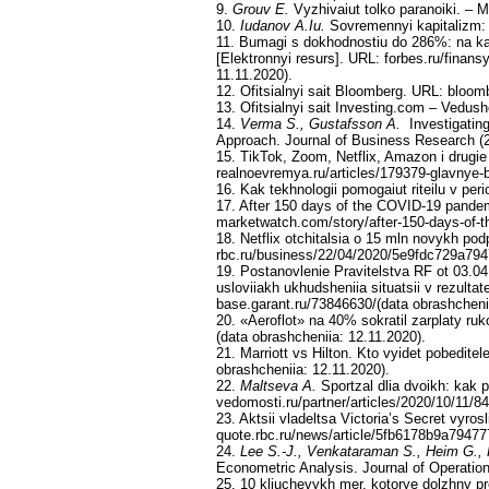
9.
Grouv E.
Vyzhivaiut tolko paranoiki. – M
10.
Iudanov A.Iu.
Sovremennyi kapitalizm: a
11. Bumagi s dokhodnostiu do 286%: na ka
[Elektronnyi resurs]. URL: forbes.ru/finan
11.11.2020).
12. Ofitsialnyi sait Bloomberg. URL: bloo
13. Ofitsialnyi sait Investing.com – Vedush
14.
Verma S., Gustafsson A.
Investigating
Approach. Journal of Business Research (20
15. TikTok, Zoom, Netflix, Amazon i drugie
realnoevremya.ru/articles/179379-glavnye-
16. Kak tekhnologii pomogaiut riteilu v per
17. After 150 days of the COVID-19 pandemi
marketwatch.com/story/after-150-days-of-t
18. Netflix otchitalsia o 15 mln novykh po
rbc.ru/business/22/04/2020/5e9fdc729a794
19. Postanovlenie Pravitelstva RF ot 03.04
usloviiakh ukhudsheniia situatsii v rezultat
base.garant.ru/73846630/(data obrashchenii
20. «Aeroflot» na 40% sokratil zarplaty r
(data obrashcheniia: 12.11.2020).
21. Marriott vs Hilton. Kto vyidet pobedite
obrashcheniia: 12.11.2020).
22.
Maltseva A.
Sportzal dlia dvoikh: kak p
vedomosti.ru/partner/articles/2020/10/11/8
23. Aktsii vladeltsa Victoria’s Secret vyro
quote.rbc.ru/news/article/5fb6178b9a79477
24.
Lee S.-J., Venkataraman S., Heim G., 
Econometric Analysis. Journal of Operatio
25. 10 kliuchevykh mer, kotorye dolzhny pre