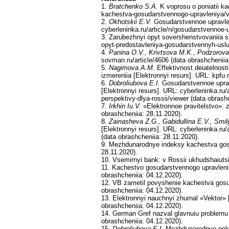
1.
Bratchenko S.A.
K voprosu o poniatii ka
kachestva-gosudarstvennogo-upravleniya/vi
2.
Okhotskii E.V.
Gosudarstvennoe upravlen
cyberleninka.ru/article/n/gosudarstvennoe
3. Zarubezhnyi opyt sovershenstvovaniia si
opyt-predostavleniya-gosudarstvennyh-uslu
4.
Panina O.V., Krivtsova M.K., Podzorov
sovman.ru/article/4606 (data obrashcheniia
5.
Nagimova A.M.
Effektivnost deiatelnost
izmereniia [Elektronnyi resurs]. URL: kpf
6.
Dobroliubova E.I.
Gosudarstvennoe upravl
[Elektronnyi resurs]. URL: cyberleninka.ru
perspektivy-dlya-rossii/viewer (data obrash
7.
Irkhin Iu.V.
«Elektronnoe pravitelstvo»: za
obrashcheniia: 28.11.2020).
8.
Zainasheva Z.G., Gabidullina E.V., Smil
[Elektronnyi resurs]. URL: cyberleninka.ru
(data obrashcheniia: 28.11.2020).
9. Mezhdunarodnye indeksy kachestva gosud
28.11.2020).
10. Vsemirnyi bank: v Rossii ukhudshaiutsi
11. Kachestvo gosudarstvennogo upravleniia
obrashcheniia: 04.12.2020).
12. VB zametil povyshenie kachestva gosupra
obrashcheniia: 04.12.2020).
13. Elektronnyi nauchnyi zhurnal «Vektor»
obrashcheniia: 04.12.2020).
14. German Gref nazval glavnuiu problemu 
obrashcheniia: 04.12.2020).
15.
Dobroliubova E.I.
Mezhdunarodnye pokaza