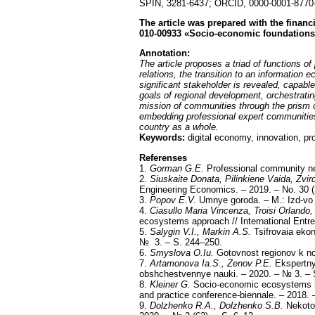
SPIN, 3281-6437; ORCID, 0000-0001-8770
The article was prepared with the finan
010-00933 «Socio-economic foundations f
Annotation:
The article proposes a triad of functions o
relations, the transition to an informatio
significant stakeholder is revealed, capable
goals of regional development, orchestratin
mission of communities through the prism of
embedding professional expert communities i
country as a whole.
Keywords:
digital economy, innovation, p
Referenses
1.
Gorman G.E.
Professional community net
2.
Siuskaite Donata, Pilinkiene Vaida, Zvi
Engineering Economics. – 2019. – No. 30 (
3.
Popov E.V.
Umnye goroda. – M.: Izd-vo «
4.
Ciasullo Maria Vincenza, Troisi Orlando,
ecosystems approach // International Entr
5.
Salygin V.I., Markin A.S.
Tsifrovaia eko
№ 3. – S. 244–250.
6.
Smyslova O.Iu.
Gotovnost regionov k no
7.
Artamonova Ia.S., Zenov P.E.
Ekspertny
obshchestvennye nauki. – 2020. – № 3. – 
8.
Kleiner G.
Socio-economic ecosystems in 
and practice conference-biennale. – 2018. 
9.
Dolzhenko R.A., Dolzhenko S.B.
Nekotor