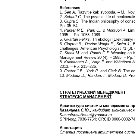
Referenses
1.
Sen A.
Razvitie kak svoboda. – M.: Novo
2.
Scharff C.
The psychic life of neoliberal
3.
Gupta S.
The Indian philosophy of consc
Pp. 35–54.
4.
Purser R.E., Park C., & Montuori A.
Limi
1995. – Pp. 1053–1089.
5.
Gvattari Feliks.
Tri ekologii [Elektronny
6.
Clayton S., Devine-Wright P., Swim J.,
challenges. American Psychologist 71 (3). 
7.
Starik M.
and
Rands G.P.
Weaving an in
Management Review 20 (4). – 1995. – Pp.
8.
Kuokkanen A., Varje P.
and
Väänänen 
2013. – Pp. 213–226.
9.
Foster J.B., York R.
and
Clark B.
The eco
10.
Medouz D., Randers I., Medouz D.
Pred
СТРАТЕГИЧЕСКИЙ МЕНЕДЖМЕНТ
STRATEGIC MANAGEMENT
Архитектура системы менеджмента пр
Казанцева С.Ю.,
кандидат экономическ
KazantsevaSveta
@
yandex
.
ru
SPIN-код 7030-7754; ORCID 0000-0002-7
Аннотация:
Статья посвящена архитектуре систем