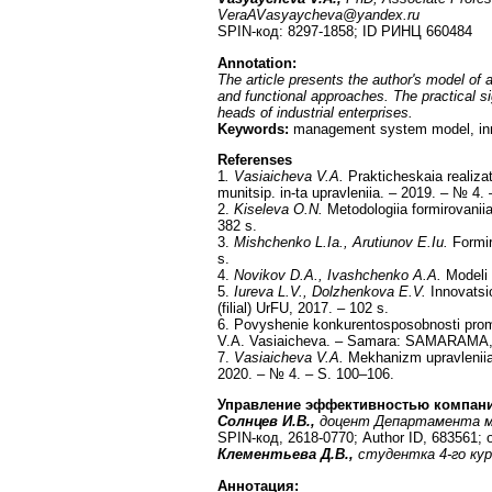
VeraAVasyaycheva@yandex.ru
SPIN-код: 8297-1858; ID РИНЦ 660484
Annotation:
The article presents the author's model of
and functional approaches. The practical si
heads of industrial enterprises.
Keywords:
management system model, innova
Referenses
1
. Vasiaicheva V.A.
Prakticheskaia realizat
munitsip. in-ta upravleniia. – 2019. – № 4.
2.
Kiseleva O.N.
Metodologiia formirovaniia
382 s.
3.
Mishchenko L.Ia., Arutiunov E.Iu.
Formir
s.
4.
Novikov D.A., Ivashchenko A.A.
Modeli 
5.
Iureva L.V., Dolzhenkova E.V.
Innovatsio
(filial) UrFU, 2017. – 102 s.
6. Povyshenie konkurentosposobnosti promys
V.A. Vasiaicheva. – Samara: SAMARAMA, 
7.
Vasiaicheva V.A.
Mekhanizm upravleniia 
2020. – № 4. – S. 100–106.
Управление эффективностью компани
Солнцев И.В.,
доцент Департамента ме
SPIN-код, 2618-0770; Author ID, 683561; 
Клементьева Д.В.,
студентка 4-го ку
Аннотация
: