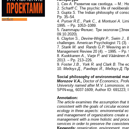
1.
Сен А.
Развитие как свобода. – М.: Но
2.
Scharff C.
The psychic life of neoliberal
3.
Gupta S.
The Indian philosophy of consc
Pp. 35–54.
4.
Purser R.E., Park C., & Montuori A.
Limi
1995. – Pp. 1053–1089.
5.
Гваттари Феликс.
Три экологии [Элек
09.10.2020).
6.
Clayton S., Devine-Wright P., Swim J.,
challenges. American Psychologist 71 (3). 
7.
Starik M.
and
Rands G.P.
Weaving an in
Management Review 20 (4). – 1995. – Pp.
8.
Kuokkanen A., Varje P.
and
Väänänen 
2013. – Pp. 213–226.
9.
Foster J.B., York R.
and
Clark B.
The eco
10.
Медоуз Д., Рандерс Й., Медоуз Д.
Пре
Social philosophy of environmental m
Morozov V.A.,
Doctor of Economics, Prof
University named after M.V. Lomonosov, 
SPIN-код, 6037-1609; Author ID: 691223;
Annotation:
The article examines the assumption that 
consistent with the goals of circular econ
ecology in three aspects: environmental ec
and management of organizations create a s
management with a more holistic and procedu
services in order to preserve the coexistenc
Keywords:
organization, environment, mana