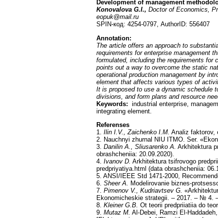
Development of management methodology 
Konovalova G.I.,
Doctor of Economics, Pr
eopuk@mail.ru
SPIN-код: 4254-0797, AuthorID: 556407
Annotation:
The article offers an approach to substanti
requirements for enterprise management that
formulated, including the requirements for
points out a way to overcome the static na
operational production management by intro
element that affects various types of acti
It is proposed to use a dynamic schedule to
divisions, and form plans and resource nee
Keywords:
industrial enterprise, managem
integrating element.
Referenses
1.
Ilin I.V., Zaichenko I.M.
Analiz faktorov, 
2. Nauchnyi zhurnal NIU ITMO. Ser. «Ekon
3.
Danilin A., Sliusarenko A.
Arkhitektura pr
obrashcheniia: 20.09.2020).
4.
Ivanov D.
Arkhitektura tsifrovogo predpri
predpriyatiya.html (data obrashcheniia: 06.
5. ANSI/IEEE Std 1471-2000, Recommended 
6.
Sheer A.
Modelirovanie biznes-protsessov
7.
Pimenov V., Kudriavtsev G.
«Arkhitektura
Ekonomicheskie strategii. – 2017. – № 4. 
8.
Kleiner G.B.
Ot teorii predpriiatiia do 
9.
Mutaz M.
Al-Debei, Ramzi El-Haddadeh, 