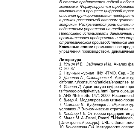
В статье предлагается подход к обос
экономике. Формулируются требования 
компонента в процессе цифровой тран
описания функционирования предприя
в рамках развиваемой автором целостн
графики». Раскрывается роль динамич
подсистемы управления на предприяти
Предложено использовать динамичный 
промышленного предприятия и его стру
стратегическом производственном ме
Ключевые слова:
промышленное предпр
управления производством, динамичный
Литература
1.
Ильин И.В., Зайченко И.М.
Анализ фак
С. 80–87.
2. Научный журнал НИУ ИТМО. Сер. «Эко
3.
Данилин А., Слюсаренко А.
Архитектур
citforum.ru/consulting/articles/enterprise
4.
Иванов Д.
Архитектура цифрового предпр
tsifrovogo-predpriyatiya.html (дата обраще
5. ANSI/IEEE Std 1471-2000, Recommended 
6.
Шеер А.
Моделирование бизнес-процессо
7.
Пименов В., Кудрявцев Г.
«Архитектур
условиях // Экономические стратегии. – 
8.
Клейнер Г.Б.
От теории предприятия до
9.
Mutaz M.
Al-Debei, Ramzi El-Haddadeh, 
[Электронный ресурс]. URL: citforum.ru/co
10.
Коновалова Г.И.
Методология операти