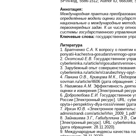
SPIN-код, 5586-1512; Author ID, 668398;
Аннотация:
Международная практика преобразован
определённые модели оценки государст
национальные и международные методи
первоочередных задач. К их числу отн
системы государственного управления
Ключевые слова:
государственное упра
Литература
1.
Братченко С.А.
К вопросу о понятии к
ponyatii-kachestva-gosudarstvennogo-upra
2.
Охотский Е.В.
Государственное управ
cyberleninka.ru/article/n/gosudarstvenno
3. Зарубежный опыт совершенствования 
cyberleninka.ru/article/n/zarubezhnyy-opy
4.
Панина О.В., Кривцова М.К., Подзоро
sovman.ru/article/4606 (дата обращения: 
5.
Нагимова А.М.
Эффективность деятель
оценки и измерения [Электронный ресурс
6.
Добролюбова Е.И.
Государственное уп
России [Электронный ресурс]. URL: cyberle
opyta-i-perspektivy-dlya-rossii/viewer (да
7.
Ирхин Ю.В.
«Электронное правительст
administrandi.com/article/Irhin_2009_1.pd
8.
Зайнашева З.Г., Габидуллина Э.В., См
[Электронный ресурс]. URL: cyberleninka.r
(дата обращения: 28.11.2020).
9. Международные индексы качества госу