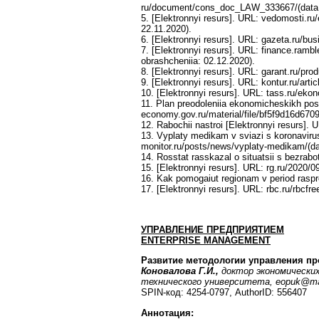
ru/document/cons_doc_LAW_333667/(data o
5. [Elektronnyi resurs]. URL: vedomosti.ru
22.11.2020).
6. [Elektronnyi resurs]. URL: gazeta.ru/bu
7. [Elektronnyi resurs]. URL: finance.r
obrashcheniia: 02.12.2020).
8. [Elektronnyi resurs]. URL: garant.ru/pr
9. [Elektronnyi resurs]. URL: kontur.ru/arti
10. [Elektronnyi resurs]. URL: tass.ru/eko
11. Plan preodoleniia ekonomicheskikh posle
economy.gov.ru/material/file/bf5f9d16d670
12. Rabochii nastroi [Elektronnyi resurs]. 
13. Vyplaty medikam v sviazi s koronavirus
monitor.ru/posts/news/vyplaty-medikam/(da
14. Rosstat rasskazal o situatsii s bezrabo
15. [Elektronnyi resurs]. URL: rg.ru/2020/0
16. Kak pomogaiut regionam v period raspr
17. [Elektronnyi resurs]. URL: rbc.ru/rbc
УПРАВЛЕНИЕ ПРЕДПРИЯТИЕМ
ENTERPRISE
MANAGEMENT
Развитие методологии управления 
Коновалова Г.И.,
доктор экономических
технического университета,
eopuk@mai
SPIN-код: 4254-0797, AuthorID: 556407
Аннотация: