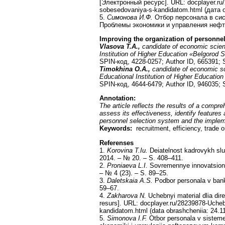
[Электронный ресурс]. URL: docplayer.ru/2
sobesedovaniya-s-kandidatom.html (дата 
5.
Симонова И.Ф.
Отбор персонала в сис
Проблемы экономики и управления нефте
Improving the organization of personne
Vlasova T.A.,
candidate of economic scie
Institution of Higher Education «Belgorod 
SPIN-код, 4228-0257; Author ID, 665391;
Timokhina O.A.,
candidate of economic s
Educational Institution of Higher Educatio
SPIN-код, 4644-6479; Author ID, 946035;
Annotation:
The article reflects the results of a compre
assess its effectiveness, identify feature
personnel selection system and the implemen
Keywords:
recruitment, efficiency, trade 
Referenses
1.
Korovina T.Iu.
Deiatelnost kadrovykh sluz
2014. – № 20. – S. 408–411.
2.
Proniaeva L.I.
Sovremennye innovatsionnye
– № 4 (23). – S. 89–25.
3.
Daletskaia A.S.
Podbor personala v bank
59–67.
4.
Zakharova N.
Uchebnyi material dlia dir
resurs]. URL: docplayer.ru/28239878-Ucheb
kandidatom.html (data obrashcheniia: 24.1
5.
Simonova I.F.
Otbor personala v sistem