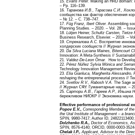
15.
Evans Peter.
Making an HRD domain: ide
– Pp. 116–139.
16.
Таранова И.В., Тарасова С.И., Хохло
сообщества как фактор обеспечения кор
– № 12. – С. 738–747.
17.
Füg Franz, Ibert Oliver.
Assembling soci
Planning Studies. – 2020. – Vol. 28. – Iss
18.
Lütjen Heiner, Schultz Carsten, Tietze 
Business Research, Elsevier. – 2019. – Vo
19.
Стрекалова А.С.
Восприятие инновац
холдерских сообществ // Журнал экономи
20.
Da Silva Luciana Maines, Bitencourt Cl
Innovation: A Meta-Synthesis // Sustainabi
21.
Valdez-De-Leon Omar.
How to Develop 
22.
Pérez Núñez Sylvia Mónica and Serran
Technology Innovation Management Review.
23.
Elia Gianluca, Margherita Alessandro, 
reshaping the entrepreneurial process // T
24.
Svetlov R.V., Rabosh V.A.
The Sage and
// Журнал СФУ. Гуманитарные науки. – 20
25.
Сартори А.В., Гареев А.Р., Ильина Н
бережливом НИОКР // Экономика науки. –
Effective performance of professional e
Popov E.V.,
Corresponding Member of the 
the Ural Institute of Management – a bra
SPIN, 9980-7417; Author ID, 24822113400
Dolzhenko R.A.,
Doctor of Economics, Ass
SPIN, 8576-4140; ORCID, 0000-0003-3524-
Chelak I.P.,
Applicant, Advisor to the Dir