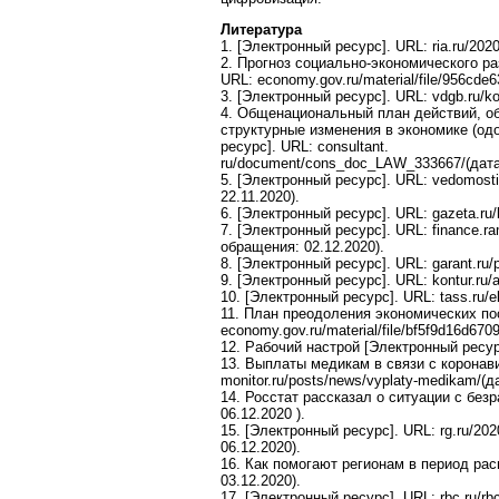
Литература
1. [Электронный ресурс]. URL: ria.ru/20
2. Прогноз социально-экономического ра
URL: economy.gov.ru/material/file/956cd
3. [Электронный ресурс]. URL: vdgb.ru/ko
4. Общенациональный план действий, о
структурные изменения в экономике (одо
ресурс]. URL: consultant.
ru/document/cons_doc_LAW_333667/(дата
5. [Электронный ресурс]. URL: vedomosti.
22.11.2020).
6. [Электронный ресурс]. URL: gazeta.ru/
7. [Электронный ресурс]. URL: finance.
обращения: 02.12.2020).
8. [Электронный ресурс]. URL: garant.ru/
9. [Электронный ресурс]. URL: kontur.ru/a
10. [Электронный ресурс]. URL: tass.ru/
11. План преодоления экономических по
economy.gov.ru/material/file/bf5f9d16d67
12. Рабочий настрой [Электронный ресурс]
13. Выплаты медикам в связи с коронавир
monitor.ru/posts/news/vyplaty-medikam/(д
14. Росстат рассказал о ситуации с безр
06.12.2020 ).
15. [Электронный ресурс]. URL: rg.ru/2020
06.12.2020).
16. Как помогают регионам в период рас
03.12.2020).
17. [Электронный ресурс]. URL: rbc.ru/r