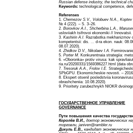
Russian defense industry, the technical cha
Keywords:
technological competence, defe
Referenses
1.
Chemezov S.V., Volobuev N.A., Koptev I
№ 4 (222). – S. 3–26.
2.
Borovkov A.I., Shcherbina L.A., Maruse
usloviiakh tsifrovoi ekonomiki // Innovatsi
3.
Kashirin A.I.
Razrabotka mekhanizmov ope
kompetentsii: dis. … d-ra ekon. nauk: 08.0
08.07.2020).
4.
Zhidkov D.V., Nikolaev I.A.
Formirovanie
5.
Porter M.
Konkurentnaia strategiia: metod
6. «Oboronka» protiv virusa: kak spravliai
ria.ru/20200331/1569386227.html (data obr
7.
Tresoruk A.A., Frolov I.E.
Strategicheski
SPbGPU. Ekonomicheskie novosti. – 2016.
8. Ekspert otsenil posledstviia koronavir
obrashcheniia: 10.08.2020).
9. Prioritety zarubezhnykh NIOKR dvoinogo
ГОСУДАРСТВЕННОЕ УПРАВЛЕНИЕ
GOVERNANCE
Пути повышения качества государств
Королёв В.И.,
доктор экономических н
торговли, janiven@rambler.ru
Дикуль Е.В.,
кандидат экономических н