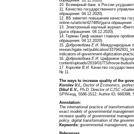
обращения: 28.11.2020).
10. Всемирный банк: в России ухудшаютс
11. Качество государственного управлени
обращения: 04.12.2020).
12. ВБ заметил повышение качества госу
online.ru/article/427485/(дата обращения: 
13. Электронный научный журнал «Вектор
(дата обращения: 04.12.2020).
14. Герман Греф назвал главную проблем
обращения: 04.12.2020).
15.
Добролюбова Е.И.
Международные пок
researchgate.net/publication/337942931_Int
indicators-of-government-digitization-pract
16.
Добролюбова Е.И.
Цифровое будущее 
content/uploads/2019/01/TSifrovoe-budush
17.
Королёв В.И.
Качество государствен
№ 11.
The ways to increase quality of the go
Korolev V.I.,
Doctor of Economics, profes
Dikul E.V.,
Ph.D, Director of CJSC «Galil
SPIN-код, 5586-1512; Author ID, 668398;
Annotation:
The international practice of transformati
exact models of governmental management e
increase quality of governmental managemen
policy, digital transformation of the gove
Keywords:
governmental management, quali
Referenses