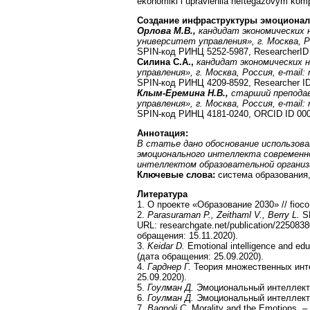
ekonomiki i upravleniia neftegazovym kom
Создание инфраструктуры эмоциональ
Орлова М.В.,
кандидат экономических
университет управления», г. Москва, 
SPIN-код РИНЦ 5252-5987, ResearcherID 
Силина С.А.,
кандидат экономических 
управления», г. Москва, Россия,
e-mail:
SPIN-код РИНЦ 4209-8592, Researcher ID
Клым-Еремина Н.В.,
старший препода
управления», г. Москва, Россия,
e-mail:
SPIN-код РИНЦ 4181-0240, ORCID ID 000
Аннотация
:
В статье дано обоснование использов
эмоционального интеллекта современн
интеллектом образовательной организ
Ключевые слова:
система образования,
Литература
1. О проекте «Образование 2030» // fioco
2.
Parasuraman P., Zeithaml V., Berry L.
SE
URL: researchgate.net/publication/22508
обращения: 15.11.2020).
3.
Keidar D.
Emotional intelligence and e
(дата обращения: 25.09.2020).
4.
Гарднер Г.
Теория множественных интел
25.09.2020).
5.
Гоулман Д.
Эмоциональный интеллект: 
6.
Гоулман Д.
Эмоциональный интеллект в
7.
Bagnoli
С
.
Morality and the Emotions. – 