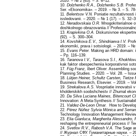
2020. – № 2 (63). – S. 6–12.
10.
Dolzhenko R.A., Dolzhenko S.B.
Profes
Ser. «Ekonomika». – 2019. – № 3. – S. 78
11.
Belentsov V.N.
Poniatie rezultativnost
issledovanii. – 2020. – № 1 (17). – S. 32–3
12.
Neradovskaia O.R.
Mnogokriterialnoe o
doshkolnogo obrazovaniia // Professionaln
13.
Krapivkina O.A.
Diskursivnoe ekspertno
(92). – S. 300–304.
14.
Kovshikova E.V., Shindriaeva I.V.
Prof
ekonomiki, prava i sotsiologii. – 2019. – №
15.
Evans Peter.
Making an HRD domain: ide
– Pp. 116–139.
16.
Taranova I.V., Tarasova S.I., Khokhlo
kak faktor obespecheniia korporativnoi sot
17.
Füg Franz, Ibert Oliver.
Assembling soci
Planning Studies. – 2020. – Vol. 28. – Iss
18.
Lütjen Heiner, Schultz Carsten, Tietze 
Business Research, Elsevier. – 2019. – Vo
19.
Strekalova A.S.
Vospriiatie innovatsii v 
kholderskikh soobshchestv // Zhurnal ekon
20.
Da Silva Luciana Maines, Bitencourt Cl
Innovation: A Meta-Synthesis // Sustainabi
21.
Valdez-De-Leon Omar.
How to Develop 
22.
Pérez Núñez Sylvia Mónica and Serran
Technology Innovation Management Review.
23.
Elia Gianluca, Margherita Alessandro, 
reshaping the entrepreneurial process // T
24.
Svetlov R.V., Rabosh V.A.
The Sage and
// Журнал СФУ. Гуманитарные науки. – 20