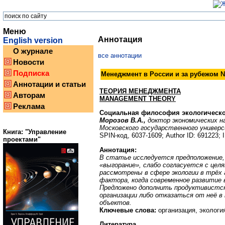
Меню
Аннотация
English version
О журнале
все аннотации
Новости
Подписка
Менеджмент в России и за рубежом №
Аннотации и статьи
ТЕОРИЯ МЕНЕДЖМЕНТА
Авторам
MANAGEMENT THEORY
Реклама
Социальная философия экологическо
Морозов В.А.,
доктор экономических н
Московского государственного универ
Книга: "Управление
SPIN-код, 6037-1609; Author ID: 691223;
проектами"
Аннотация:
В статье исследуется предположение,
«выгорание», слабо согласуется с цел
рассмотрены в сфере экологии в трёх 
фактора, когда современное развитие 
Предложено дополнить продуктивистс
организации либо отказаться от неё в
объектов.
Ключевые слова:
организация, экология
Литература