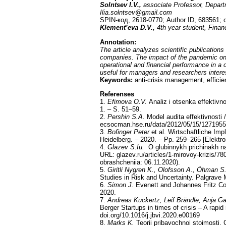
Solntsev I.V.,
associate Professor, Depart
Ilia.solntsev@gmail.com
SPIN-код, 2618-0770; Author ID, 683561; 
Klement’eva D.V.,
4th year student, Fina
Annotation:
The article analyzes scientific publication
companies. The impact of the pandemic on 
operational and financial performance in 
useful for managers and researchers intere
Keywords:
anti-crisis management, effic
Referenses
1.
Efimova O.V.
Analiz i otsenka effektivn
1. – S. 51–59.
2.
Pershin S.A.
Model audita effektivnosti 
ecsocman.hse.ru/data/2012/05/15/1271955
3.
Bofinger Peter
et al. Wirtschaftliche Im
Heidelberg. – 2020. – Pp. 259–265 [Elektr
4.
Glazev S.Iu.
O glubinnykh prichinakh nar
URL: glazev.ru/articles/1-mirovoy-krizis/7
obrashcheniia: 06.11.2020).
5.
Giritli Nygren K., Olofsson A., Öhman S
Studies in Risk and Uncertainty. Palgrave
6.
Simon J.
Evenett and Johannes Fritz Col
2020.
7.
Andreas Kuckertz, Leif Brändle, Anja Gau
Berger Startups in times of crisis – A rap
doi.org/10.1016/j.jbvi.2020.e00169
8.
Marks K.
Teorii pribavochnoi stoimosti. C