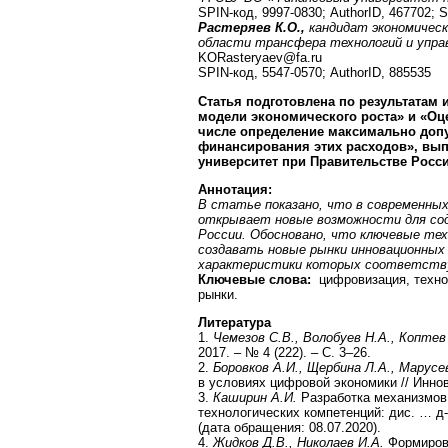
SPIN-код, 9997-0830; AuthorID, 467702; 
Растеряев К.О.,
кандидат экономическ
области трансфера технологий и упра
KORasteryaev@fa.ru
SPIN-код, 5547-0570; AuthorID, 885535
Статья подготовлена по результатам
модели экономического роста» и «Оц
числе определение максимально допу
финансирования этих расходов», вы
университет при Правительстве Росс
Аннотация:
В статье показано, что в современны
открывает новые возможности для сод
России. Обосновано, что ключевые тех
создавать новые рынки инновационных 
характеристики которых соответствую
Ключевые слова:
цифровизация, технол
рынки.
Литература
1.
Чемезов С.В., Волобуев Н.А., Коптев
2017. – № 4 (222). – С. 3–26.
2.
Боровков А.И., Щербина Л.А., Марусе
в условиях цифровой экономики // Иннова
3.
Каширин А.И.
Разработка механизмов 
технологических компетенций: дис. … д-ра
(дата обращения: 08.07.2020).
4.
Жидков Д.В., Николаев И.А.
Формирова