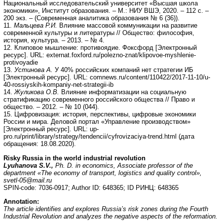
Национальный исследовательский университет «Высшая школа
экономики», Институт образования. – М.: НИУ ВШЭ, 2020. – 112 с. –
200 экз. – (Современная аналитика образования № 6 (36)).
11.
Мальцева Р.И.
Влияние массовой коммуникации на развитие
современной культуры и литературы // Общество: философия,
история, культура. – 2013. – № 4.
12. Клиповое мышление: противоядие. Фоксфорд [Электронный
ресурс]. URL: externat.foxford.ru/polezno-znat/klipovoe-myshlenie-
protivoyadie
13.
Устинова А.
У 40% российских компаний нет стратегии ИБ
[Электронный ресурс]. URL: comnews.ru/content/110422/2017-11-10/u-
40-rossiyskih-kompaniy-net-strategii-ib
14.
Жуликова О.В.
Влияние информатизации на социальную
стратификацию современного российского общества // Право и
общество. – 2012. – № 10 (044).
15. Цифровизация: история, перспективы, цифровые экономики
России и мира. Деловой портал «Управление производством»
[Электронный ресурс]. URL: up-
pro.ru/print/library/strategy/tendencii/cyfrovizaciya-trend.html (дата
обращения: 18.08.2020).
Risky Russia in the world industrial revolution
Lyuhanova S.V.,
Ph. D. in
е
conomics, Associate professor of the
department «The economy of transport, logistics and quality control»,
svetl-05@mail.ru
SPIN-code: 7036-0917; Author ID: 648365; ID РИНЦ: 648365
Annotation:
The article identifies and explores Russia’s risk zones during the Fourth
Industrial Revolution and analyzes the negative aspects of the reformation.