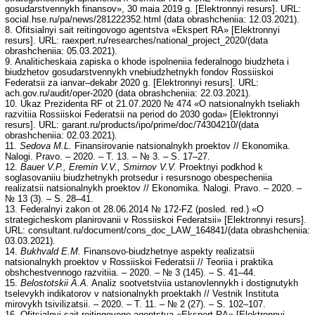
gosudarstvennykh finansov», 30 maia 2019 g. [Elektronnyi resurs]. URL:
social.hse.ru/pa/news/281222352.html (data obrashcheniia: 12.03.2021).
8. Ofitsialnyi sait reitingovogo agentstva «Ekspert RA» [Elektronnyi
resurs]. URL: raexpert.ru/researches/national_project_2020/(data
obrashcheniia: 05.03.2021).
9. Analiticheskaia zapiska o khode ispolneniia federalnogo biudzheta i
biudzhetov gosudarstvennykh vnebiudzhetnykh fondov Rossiiskoi
Federatsii za ianvar–dekabr 2020 g. [Elektronnyi resurs]. URL:
ach.gov.ru/audit/oper-2020 (data obrashcheniia: 22.03.2021).
10. Ukaz Prezidenta RF ot 21.07.2020 № 474 «O natsionalnykh tseliakh
razvitiia Rossiiskoi Federatsii na period do 2030 goda» [Elektronnyi
resurs]. URL: garant.ru/products/ipo/prime/doc/74304210/(data
obrashcheniia: 02.03.2021).
11.
Sedova M.L.
Finansirovanie natsionalnykh proektov // Ekonomika.
Nalogi. Pravo. – 2020. – T. 13. – № 3. – S. 17–27.
12.
Bauer V.P., Eremin V.V., Smirnov V.V.
Proektnyi podkhod k
soglasovaniiu biudzhetnykh protsedur i resursnogo obespecheniia
realizatsii natsionalnykh proektov // Ekonomika. Nalogi. Pravo. – 2020. –
№ 13 (3). – S. 28–41.
13. Federalnyi zakon ot 28.06.2014 № 172-FZ (posled. red.) «O
strategicheskom planirovanii v Rossiiskoi Federatsii» [Elektronnyi resurs].
URL: consultant.ru/document/cons_doc_LAW_164841/(data obrashcheniia:
03.03.2021).
14.
Bukhvald E.M.
Finansovo-biudzhetnye aspekty realizatsii
natsionalnykh proektov v Rossiiskoi Federatsii // Teoriia i praktika
obshchestvennogo razvitiia. – 2020. – № 3 (145). – S. 41–44.
15.
Belostotskii A.A.
Analiz sootvetstviia ustanovlennykh i dostignutykh
tselevykh indikatorov v natsionalnykh proektakh // Vestnik Instituta
mirovykh tsivilizatsii. – 2020. – T. 11. – № 2 (27). – S. 102–107.
16. Ofitsialnyi sait reitingovogo agentstva «Ekspert RA» [Elektronnyi