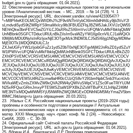
budget.gov.ru (дата обращения: 01.04.2021).
22. Обеспечение реализации национальных проектов на региональном
уровне //Аналитический вестник. – МС., 2019. – № 14 (728). Ч. 1
[Электронный ресурс]. URL: docviewer.yandex.ru/view/42330547/?
*=M8PhfeKEOLMCQxWIIDfhJ%2F9vliN7InVybCI6Imh0dHA6Ly9jb3VuY2l
sLmdvdi5ydS9tZWRpYS9maWxlcy9lb3FBUDZFbjJBZW5JakJXVlJzQW55
NEhhQkw3bnFEVC5wZGYiLCJ0aXRsZSI6ImVvcUFQNkVuMkFlbklqQldW
UnNBbnk0SGFCTDducURULnBkZiIsIm5vaWZyYW1lIjp0cnVlLCJ1aWQiOi
I0MjMzMDU0NyIsInRzIjoxNjE3OTgxMzk3NDM3LCJ5dSI6Ijg1NDgyMDMw
MjE0OTk1MDQ0NDUiLCJz
ZXJwUGFyYW1zIjoibGFuZz1ydSZ0bT0xNjE3OTgxMjM2JnRsZD1ydSZuY
W1lPWVvcUFQNkVuMkFlbklqQldWUnNBbnk0SGFCTDducURULnBkZiZ0
ZXh0PSVEMCVCRSVEMSU4MCVEMCVCNSVEMSU4NSVEMCVCOCV
EMCVCRCVEMCVCMCslRDAlQjglRDAlQkQlRDAlQkQlRDAlQjArJUQwJU
JEJUQwJUI4JUQwJUJBJUQwJUJFJUQwJUJCJUQwJUIwJUQwJUI1JUQ
wJUIyJUQwJUJEJUQwJUIwKyVEMCVCRiVEMSU4MCVEMCVCNSVE
MCVCNyVEMCVCNSVEMCVCRCVEMSU4MiVEMCVCMCVEMSU4NiVE
MCVCOCVEMSU4RiZ1cmw9aHR0cCUzQS8vY291bmNpbC5nb3YucnUvb
WVkaWEvZmlsZXMvZW9xQVA2RW4yQWVuSWpCV1ZSc0FueTRIYUJM
N25xRFQucGRmJmxyPTE5MSZtaW1lPXBkZiZsMTBuPXJ1JnNpZ249M
WE3NTIxMDQwMWM5YjU5NWRhZWQ3MGExODNhNGM5MzYma2V5bm
89MCJ9&lang=ru (дата обращения: 20.03.2021).
23.
Удалых С.К.
Российские национальные проекты (2019–2024 годы):
проблемы и особенности подготовки и реализации // Актуальные
вопросы экономических наук и современного менеджмента: сб. ст. по
матер. XXXI Междунар. науч.-практ. конф. № 2 (24). – Новосибирск:
СибАК, 2020. – С. 30–39.
24. Официальный сайт Счётной палаты Российской Федерации
[Электронный ресурс]. URL: ach.gov.ru (дата обращения: 01.04.2021).
25.
Вдовин И.А., Венглинский Д.Р.
Проблема привлечения