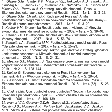
4.
Glazev S.Iu., Ivanter V.V., Makarov V.L., Nekipelov A.D., Tatarkin A.I.,
Grinberg R.S., Fetisov G.G., Tsvetkov V.A., Batchikov S.A., Ershov M.V.,
Mitiaev D.A., Petrov Iu.A.
O strategii razvitiia ekonomiki Rossii //
Ekonomicheskaia nauka sovremennoi Rossii. – 2011. – № 1. – S. 3–22.
5.
Glazev S.Iu., Chistilin D.K.
Kuda poidet Rossiia? (Analiz
predlozhennykh programm sotsialno-ekonomicheskogo razvitiia strany) //
Rossiiskii zhurnal menedzhmenta. – 2017. – № 6. – S. 3–20.
6.
Kudrov V.M.
Ekonomika Rossii: sushchnost i vidimost // Mirovaia
ekonomika i mezhdunarodnye otnosheniia. – 2009. – № 2. – S. 39–48.
7.
Kleiner G.B.
Ot «ekonomiki fizicheskikh lits» k sistemnoi ekonomike //
Voprosy ekonomiki. – 2017. – № 8. – S. 56–74.
8.
Bazhutin I.A., Bazhutina M.M.
Postindustrialnaia model razvitiia Rossii
//Upravlencheskie nauki. – 2017. – № 2. – S. 15–23.
9.
Kondratev V.B.
Korporativnyi sektor i gosudarstvo v strategii globalnoi
konkurentosposobnosti // Mirovaia ekonomika i mezhdunarodnye
otnosheniia. – 2009. – № 3. – S. 24–31.
10.
Mezhov S.I., Mezhov I.S.
Natsionalnye proekty: nuzhna novaia model
korporativnogo upravleniia // Menedzhment i biznes-administrirovanie. –
2019. – № 2. – S. 128–144.
11.
Kleiner G.
Sovremennaia ekonomika Rossii kak «ekonomika
fizicheskikh lits» //Voprosy ekonomiki. – 1996. – № 4. – S. 28–34.
12.
Bessonova O.E.
Institutsionalnaia dilemma sovremennoi Rossii //
Ekonomicheskaia nauka sovremennoi Rossii. – 2018. – № 4 (82). – S. 23–
36.
13.
Ctiglits Dzh.
Quis custodiet ipsos custodes? Neudachi korporativnogo
upravleniia pri perekhode k rynku // Ekonomicheskaia nauka sovremennoi
Rossii. – 2001. – № 4. – S. 108–139.
14.
Ivanter V.V., Govtvan O.Dzh., Gusev M.S., Ksenofontov M.Iu.,
Kuvalin D.B., Moiseev A.K., Porfirev B.N., Semikashev V.V., Uziakov
M.N., Shirov A.A.
Sistema mer po vosstanovleniiu ekonomicheskogo