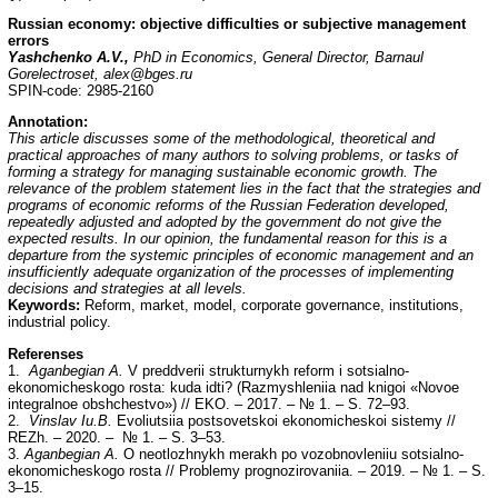
Russian economy: objective difficulties or subjective management
errors
Yashchenko A.V.,
PhD in Economics, General Director, Barnaul
Gorelectroset, alex@bges.ru
SPIN-code: 2985-2160
Annotation:
This article discusses some of the methodological, theoretical and
practical approaches of many authors to solving problems, or tasks of
forming a strategy for managing sustainable economic growth. The
relevance of the problem statement lies in the fact that the strategies and
programs of economic reforms of the Russian Federation developed,
repeatedly adjusted and adopted by the government do not give the
expected results. In our opinion, the fundamental reason for this is a
departure from the systemic principles of economic management and an
insufficiently adequate organization of the processes of implementing
decisions and strategies at all levels.
Keywords:
Reform, market, model, corporate governance, institutions,
industrial policy.
Referenses
1.
Aganbegian A.
V preddverii strukturnykh reform i sotsialno-
ekonomicheskogo rosta: kuda idti? (Razmyshleniia nad knigoi «Novoe
integralnoe obshchestvo») // EKO. – 2017. – № 1. – S. 72–93.
2.
Vinslav Iu.B.
Evoliutsiia postsovetskoi ekonomicheskoi sistemy //
REZh. – 2020. – № 1. – S. 3–53.
3.
Aganbegian A.
O neotlozhnykh merakh po vozobnovleniiu sotsialno-
ekonomicheskogo rosta // Problemy prognozirovaniia. – 2019. – № 1. – S.
3–15.