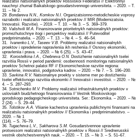
realizatsii natsionalnykh proektov Rossiiskoi Federatsii // Elektronnyi
nauchnyi zhurnal Baikalskogo gosudarstvennogo universiteta. – 2020. – T.
11. – № 2.
29.
Bondareva N.N., Komkov N.I.
Organizatsionno-metodicheskie voprosy
razrabotki i realizatsii natsionalnykh proektov // MIR (Modernizatsiia.
Innovatsii. Razvitie). – 2019. – T. 10. – № 3. – S. 369–379.
30.
Valishvili M.A.
Finansirovanie prioritetnykh natsionalnykh proektov:
promezhutochnye itogi i perspektivy realizatsii // Putevoditel
predprinimatelia. – 2020. – T. 13. – № 4. – S. 46–54.
31.
Ivanenko L.V., Taseev V.B.
Problemy realizatsii natsionalnykh
proektov i opredelenie napravleniia ikh resheniia // Osnovy ekonomiki,
upravleniia i prava. – 2020. – № 6 (25). – S. 43–47.
32.
Korostelkina I.A., Chebneva O.N.
Dostizhenie natsionalnykh tselei
razvitiia Rossii v period pandemii: osobennosti monitoringa natsionalnykh
proektov Schetnoi palatoi RF // Ekonomicheskoe razvitie regiona:
upravlenie, innovatsii, podgotovka kadrov. – 2020. – № 7. – S. 196–200.
33.
Savkina R.V.
Natsionalnye proekty v sisteme mer po dostizheniiu
tselei effektivnogo razvitiia ekonomki // Innovatsii i investitsii. – 2020. – №
4. – S. 287–293.
34.
Sotnichenko M.V.
Problemy realizatsii infrastrukturnykh proektov v
usloviiakh biudzhetnogo finansirovaniia // Vestnik Moskovskogo
gorodskogo pedagogicheskogo universiteta. Ser.: Ekonomika. – 2020. – №
2 (24). – S. 29–44.
35.
Tolstikov A.A.
Vliianie kachestva upravleniia publichnymi finansami na
realizatsiiu natsionalnykh proektov // Ekonomika i predprinimatelstvo. –
2020. – № 1
(114). – S. 76–79.
36.
Tugacheva L.V., Sakharova S.M.
Gosudarstvennoe upravlenie
protsessom realizatsii natsionalnykh proektov v Rossii // Srednerusskii
vestnik obshchestvennykh nauk. – 2020. – T. 15. – № 3. – S. 51–67.