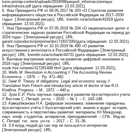
turov.pro/wp-content/uploads/2019/09/pasport_informaczionnaya-
infrastruktura.pdf (дата обращения: 13.03.2021).
6. Указ Президента РФ от 09.05.2017 № 203 «О Стратегии развития
информационного общества в Российской Федерации на 2017–2030
годы» [Электронный ресурс]. URL: kremlin.ru/acts/bank/41919 (дата
обращения: 13.03.2021).
7. Указ Президента РФ от 07.05.2018 № 204 «О национальных целях и
стратегических задачах развития Российской Федерации на период до
2024 года» [Электронный ресурс]. URL:
garant.ru/products/ipo/prime/doc/71837200/(дата обращения: 12.03.2021).
8. Указ Президента РФ от 10.10.2019 № 490 «О развитии
искусственного интеллекта в Российской Федерации» [Электронный
ресурс]. URL: kremlin.ru/acts/bank/44731 (дата обращения: 12.03.2021).
9. Валовые внутренние затраты на развитие цифровой экономики в
2018 году [Электронный ресурс]. URL:
issek.hse.ru/news/317281408.html (дата обращения: 12.03.2021).
10.
Wells M.
Revolution in Accounting // The Accounting Review.
Economica. – 1976. – Рp. 471–482.
11.
Swat R.
Theory of obligations. Legal and economic essay //
Translation from French and introductory article of doctor of law R.O.
Khalfina. Progress. – M., 1972. – 440 p.
12.
Зуга Е.И.
Роль научных парадигм в развитии бухгалтерского учета
// Вестник С.-Петерб. ун-та. – 2010. – № 1. – С. 143–146.
13.
Каморджанова Н.А.
Цифровая экономика: изменение парадигмы
бухгалтерского учёта // Бухгалтерский учёт, анализ и аудит: история,
современность и перспективы развития: материалы XII Междунар.
науч. конф. студентов, аспирантов, преподавателей. – СПб.: Изд-во
С.-Петерб. гос. экон. ун-та. – 2017. – С. 31–36.
14. 3,9 млрд людей до сих пор не пользуются интернетом
[Электронный ресурс]. URL: