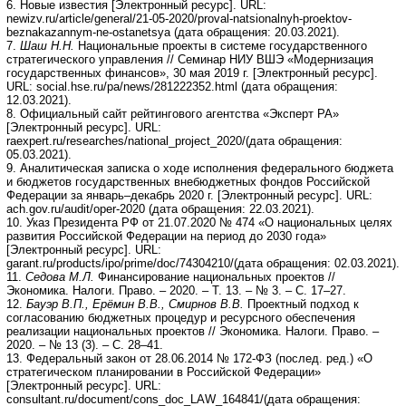
6. Новые известия [Электронный ресурс]. URL:
newizv.ru/article/general/21-05-2020/proval-natsionalnyh-proektov-
beznakazannym-ne-ostanetsya (дата обращения: 20.03.2021).
7.
Шаш Н.Н.
Национальные проекты в системе государственного
стратегического управления // Семинар НИУ ВШЭ «Модернизация
государственных финансов», 30 мая 2019 г. [Электронный ресурс].
URL: social.hse.ru/pa/news/281222352.html (дата обращения:
12.03.2021).
8. Официальный сайт рейтингового агентства «Эксперт РА»
[Электронный ресурс]. URL:
raexpert.ru/researches/national_project_2020/(дата обращения:
05.03.2021).
9. Аналитическая записка о ходе исполнения федерального бюджета
и бюджетов государственных внебюджетных фондов Российской
Федерации за январь–декабрь 2020 г. [Электронный ресурс]. URL:
ach.gov.ru/audit/oper-2020 (дата обращения: 22.03.2021).
10. Указ Президента РФ от 21.07.2020 № 474 «О национальных целях
развития Российской Федерации на период до 2030 года»
[Электронный ресурс]. URL:
garant.ru/products/ipo/prime/doc/74304210/(дата обращения: 02.03.2021).
11.
Седова М.Л.
Финансирование национальных проектов //
Экономика. Налоги. Право. – 2020. – Т. 13. – № 3. – С. 17–27.
12.
Бауэр В.П., Ерёмин В.В., Смирнов В.В.
Проектный подход к
согласованию бюджетных процедур и ресурсного обеспечения
реализации национальных проектов // Экономика. Налоги. Право. –
2020. – № 13 (3). – С. 28–41.
13. Федеральный закон от 28.06.2014 № 172-ФЗ (послед. ред.) «О
стратегическом планировании в Российской Федерации»
[Электронный ресурс]. URL:
consultant.ru/document/cons_doc_LAW_164841/(дата обращения: