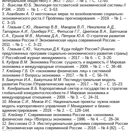
интегральное общество») // ЭКО. – 2017. – № 1. – С. 72–93.
2.
Винслав Ю.Б.
Эволюция постсоветской экономической системы //
РЭЖ. – 2020. – № 1. – С. 3–53.
3.
Аганбегян А.
О неотложных мерах по возобновлению социально-
экономического роста // Проблемы прогнозирования. – 2019. – № 1. –
С. 3–15.
4.
Глазьев С.Ю., Ивантер В.В., Макаров В.Л., Некипелов А.Д.,
Татаркин А.И., Гринберг Р.С., Фетисов Г.Г., Цветков В.А., Батчиков
С.А., Ершов М.В., Митяев Д.А., Петров Ю.А.
О стратегии развития
экономики России // Экономическая наука современной России. –
2011. – № 1. – С. 3–22.
5.
Глазьев С.Ю., Чистилин Д.К.
Куда пойдёт Россия? (Анализ
предложенных программ социально-экономического развития страны)
// Российский журнал менеджмента. – 2017. – № 6. – С. 3–20.
6.
Кудров В.М.
Экономика России: сущность и видимость // Мировая
экономика и международные отношения. – 2009. – № 2. – С. 39–48.
7.
Клейнер Г.Б.
От «экономики физических лиц» к системной
экономике // Вопросы экономики. – 2017. – № 8. – С. 56–74.
8.
Бажутин И.А., Бажутина М.М.
Постиндустриальная модель
развития России //Управленческие науки. – 2017. – № 2. – С. 15–23.
9.
Кондратьев В.Б.
Корпоративный сектор и государство в стратегии
глобальной конкурентоспособности // Мировая экономика и
международные отношения. – 2009. – № 3. – С. 24–31.
10.
Межов С.И., Межов И.С.
Национальные проекты: нужна новая
модель корпоративного управления // Менеджмент и бизнес-
администрирование. – 2019. – № 2. – С. 128–144.
11.
Клейнер Г.
Современная экономика России как «экономика
физических лиц» //Вопросы экономики. – 1996. – № 4. – С. 28–34.
12.
Бессонова О.Э.
Институциональная дилемма современной России
// Экономическая наука современной России. – 2018. – № 4 (82). – С.