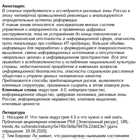
Аннотация:
В статье определяются и исследуются рисковые зоны России в
эпоху четвёртой промышленной революции и анализируются
отрицательные аспекты реформации.
К таким зонам относятся: консерватизм многих систем
управления и инерционность в применении цифровых
инструментов, пока не устранённая до конца техническая и
технологическая отсталость в информационной сфере, опасность
пути локализации при создании ИТ-продукции, большие объёмы
информации для переработки и формирующаяся поверхностность
мышления, смена информационных источников и отсутствие
«моральных цензов» в информационном пространстве. Всё это
приводит к вседозволенности и ослаблению национальной культуры
страны, недостаточной проработке в компаниях вопросов
информационной безопасности, опасности социального расслоения
общества и утрате ценных человеческих качеств.
Предлагаются способы предотвращения рисков, выявляются
ключевые структуры, призванные сыграть в этом главную роль.
Ключевые слова:
индустрия 4.0, киберпространство,
информационное общество, цифровая экономика, рисковые зоны
России, информационное неравенство, клиповое мышление,
ключевые ценности.
Литература
1.
Носырев И.
Что такое индустрия 4.0 и что нужно о ней знать.
Публичная акционерная компания РБК [Электронный ресурс]. URL:
trends.rbc.ru/trends/industry/5e740c5b9a79470c22dd13e7 (дата
обращения: 18.08.2020).
2. Тим Бернерс Ли заявил, что разочарован нынешним состоянием