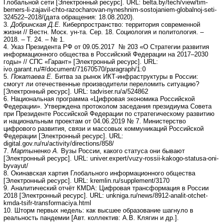
Глобальной сети [Электронный ресурс]. URL: belta.by/tech/view/tim-
berners-li-zajavil-chto-razocharovan-nyneshnim-sostojaniem-globalnoj-seti-
324522–2018/(дата обращения: 18.08.2020).
3.
Добринская Д.Е.
Киберпространство: территория современной
жизни // Вестн. Моск. ун-та. Сер. 18. Социология и политология. –
2018. – Т. 24. – № 1.
4. Указ Президента РФ от 09.05.2017 № 203 «О Стратегии развития
информационного общества в Российский Федерации на 2017–2030
годы» // СПС «Гарант» [Электронный ресурс]. URL:
ivo.garant.ru/#/document/71670570/paragraph/1:0
5.
Покатаева Е.
Битва за рынок ИКТ-инфраструктуры в России:
смогут ли отечественные производители переломить ситуацию?
[Электронный ресурс]. URL: tadviser.ru/a/524862
6. Национальная программа «Цифровая экономика Российской
Федерации». Утверждена протоколом заседания президиума Совета
при Президенте Российской Федерации по стратегическому развитию
и национальным проектам от 04.06.2019 № 7. Министерство
цифрового развития, связи и массовых коммуникаций Российской
Федерации [Электронный ресурс]. URL:
digital.gov.ru/ru/activity/directions/858/
7.
Мартыненко А.
Вузы России, какого статуса они бывают
[Электронный ресурс]. URL: univer.expert/vuzy-rossii-kakogo-statusa-oni-
byvayut/
8. Окинавская хартия Глобального информационного общества
[Электронный ресурс]. URL: kremlin.ru/supplement/3170
9. Аналитический отчёт КМDА: Цифровая трансформация в России
2018 [Электронный ресурс]. URL: unkniga.ru/news/8912-analit-otchet-
kmda-tsifr-transformaciya.html
10. Шторм первых недель: как высшее образование шагнуло в
реальность пандемии [Авт. коллектив: А.В. Клягин и др.].