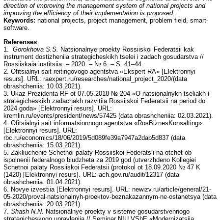
direction of improving the management system of national projects and
improving the efficiency of their implementation is proposed.
Keywords:
national projects, project management, problem field, smart-
software.
Referenses
1.
Gorokhova S.S.
Natsionalnye proekty Rossiiskoi Federatsii kak
instrument dostizheniia strategicheskikh tselei i zadach gosudarstva //
Rossiiskaia iustitsiia. – 2020. – № 6. – S. 41–44.
2. Ofitsialnyi sait reitingovogo agentstva «Ekspert RA» [Elektronnyi
resurs]. URL: raexpert.ru/researches/national_project_2020/(data
obrashcheniia: 10.03.2021).
3. Ukaz Prezidenta RF ot 07.05.2018 № 204 «O natsionalnykh tseliakh i
strategicheskikh zadachakh razvitiia Rossiiskoi Federatsii na period do
2024 goda» [Elektronnyi resurs]. URL:
kremlin.ru/events/president/news/57425 (data obrashcheniia: 02.03.2021).
4. Ofitsialnyi sait informatsionnogo agentstva «RosBiznesKonsalting»
[Elektronnyi resurs]. URL:
rbc.ru/economics/18/06/2019/5d089fe39a7947a2dab5d837 (data
obrashcheniia: 15.03.2021).
5. Zakliuchenie Schetnoi palaty Rossiiskoi Federatsii na otchet ob
ispolnenii federalnogo biudzheta za 2019 god (utverzhdeno Kollegiei
Schetnoi palaty Rossiiskoi Federatsii (protokol ot 18.09.2020 № 47 K
(1420) [Elektronnyi resurs]. URL: ach.gov.ru/audit/12317 (data
obrashcheniia: 01.04.2021).
6. Novye izvestiia [Elektronnyi resurs]. URL: newizv.ru/article/general/21-
05-2020/proval-natsionalnyh-proektov-beznakazannym-ne-ostanetsya (data
obrashcheniia: 20.03.2021).
7.
Shash N.N.
Natsionalnye proekty v sisteme gosudarstvennogo
strategicheskogo upravleniia // Seminar NIU VShE «Modernizatsiia