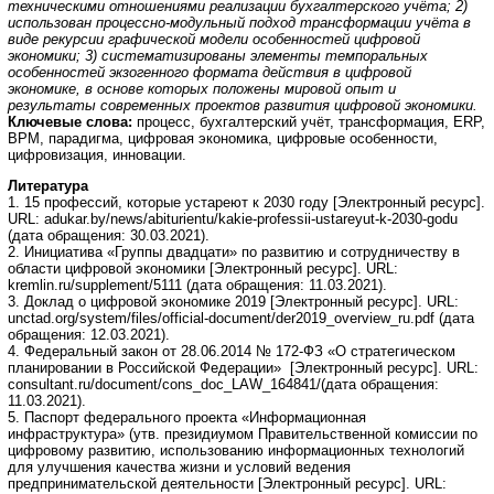
техническими отношениями реализации бухгалтерского учёта; 2)
использован процессно-модульный подход трансформации учёта в
виде рекурсии графической модели особенностей цифровой
экономики; 3) систематизированы элементы темпоральных
особенностей экзогенного формата действия в цифровой
экономике, в основе которых положены мировой опыт и
результаты современных проектов развития цифровой экономики.
Ключевые слова:
процесс, бухгалтерский учёт, трансформация, ERP,
BPM, парадигма, цифровая экономика, цифровые особенности,
цифровизация, инновации.
Литература
1. 15 профессий, которые устареют к 2030 году [Электронный ресурс].
URL: adukar.by/news/abiturientu/kakie-professii-ustareyut-k-2030-godu
(дата обращения: 30.03.2021).
2. Инициатива «Группы двадцати» по развитию и сотрудничеству в
области цифровой экономики [Электронный ресурс]. URL:
kremlin.ru/supplement/5111 (дата обращения: 11.03.2021).
3. Доклад о цифровой экономике 2019 [Электронный ресурс]. URL:
unctad.org/system/files/official-document/der2019_overview_ru.pdf (дата
обращения: 12.03.2021).
4. Федеральный закон от 28.06.2014 № 172-ФЗ «О стратегическом
планировании в Российской Федерации» [Электронный ресурс]. URL:
consultant.ru/document/cons_doc_LAW_164841/(дата обращения:
11.03.2021).
5. Паспорт федерального проекта «Информационная
инфраструктура» (утв. президиумом Правительственной комиссии по
цифровому развитию, использованию информационных технологий
для улучшения качества жизни и условий ведения
предпринимательской деятельности [Электронный ресурс]. URL: