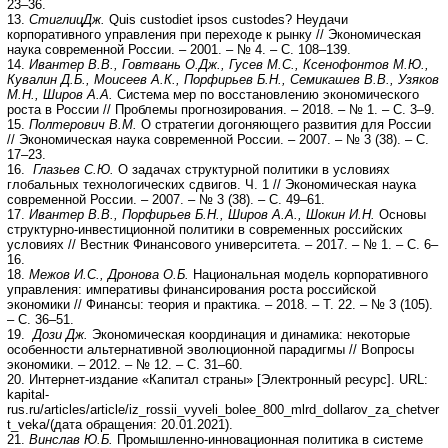
23–36.
13.
C
тиглиц
Дж
.
Quis custodiet ipsos custodes? Неудачи
корпоративного управления при переходе к рынку // Экономическая
наука современной России. – 2001. – № 4. – С. 108–139.
14.
Ивантер В.В., Говтвань О.Дж., Гусев М.С., Ксенофонтов М.Ю.,
Кувалин Д.Б., Моисеев А.К., Порфирьев Б.Н., Семикашев В.В., Узяков
М.Н., Широв А.А.
Система мер по восстановлению экономического
роста в России // Проблемы прогнозирования. – 2018. – № 1. – С. 3–9.
15.
Полтерович В.М.
О стратегии догоняющего развития для России
// Экономическая наука современной России. – 2007. – № 3 (38). – С.
17–23.
16.
Глазьев С.Ю.
О задачах структурной политики в условиях
глобальных технологических сдвигов. Ч. 1 // Экономическая наука
современной России. – 2007. – № 3 (38). – С. 49–61.
17.
Ивантер В.В., Порфирьев Б.Н., Широв А.А., Шокин И.Н.
Основы
структурно-инвестиционной политики в современных российских
условиях // Вестник Финансового университета. – 2017. – № 1. – С. 6–
16.
18.
Межов И.С., Дронова О.Б.
Национальная модель корпоративного
управления: императивы финансирования роста российской
экономики // Финансы: теория и практика. – 2018. – Т. 22. – № 3 (105).
– С. 36–51.
19.
Дози Дж.
Экономическая координация и динамика: некоторые
особенности альтернативной эволюционной парадигмы // Вопросы
экономики. – 2012. – № 12. – С. 31–60.
20. Интернет-издание «Капитал страны» [Электронный ресурс]. URL:
kapital-
rus.ru/articles/article/iz_rossii_vyveli_bolee_800_mlrd_dollarov_za_chetver
t_veka/(дата обращения: 20.01.2021).
21.
Винслав Ю.Б.
Промышленно-инновационная политика в системе