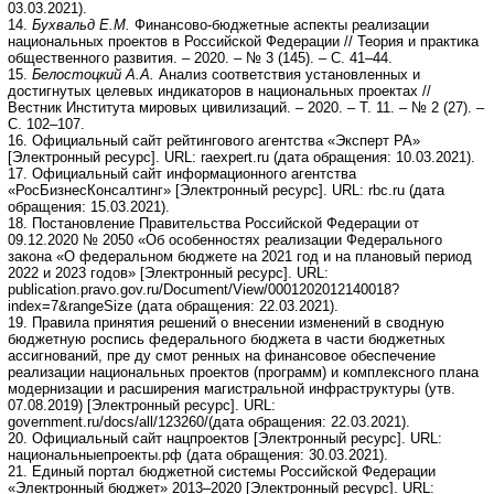
03.03.2021).
14.
Бухвальд Е.М.
Финансово-бюджетные аспекты реализации
национальных проектов в Российской Федерации // Теория и практика
общественного развития. – 2020. – № 3 (145). – С. 41–44.
15.
Белостоцкий А.А.
Анализ соответствия установленных и
достигнутых целевых индикаторов в национальных проектах //
Вестник Института мировых цивилизаций. – 2020. – Т. 11. – № 2 (27). –
С. 102–107.
16. Официальный сайт рейтингового агентства «Эксперт РА»
[Электронный ресурс]. URL: raexpert.ru (дата обращения: 10.03.2021).
17. Официальный сайт информационного агентства
«РосБизнесКонсалтинг» [Электронный ресурс]. URL: rbc.ru (дата
обращения: 15.03.2021).
18. Постановление Правительства Российской Федерации от
09.12.2020 № 2050 «Об особенностях реализации Федерального
закона «О федеральном бюджете на 2021 год и на плановый период
2022 и 2023 годов» [Электронный ресурс]. URL:
publication.pravo.gov.ru/Document/View/0001202012140018?
index=7&rangeSize (дата обращения: 22.03.2021).
19. Правила принятия решений о внесении изменений в сводную
бюджетную роспись федерального бюджета в части бюджетных
ассигнований, пре ду смот ренных на финансовое обеспечение
реализации национальных проектов (программ) и комплексного плана
модернизации и расширения магистральной инфраструктуры (утв.
07.08.2019) [Электронный ресурс]. URL:
government.ru/docs/all/123260/(дата обращения: 22.03.2021).
20. Официальный сайт нацпроектов [Электронный ресурс]. URL:
национальныепроекты.рф (дата обращения: 30.03.2021).
21. Единый портал бюджетной системы Российской Федерации
«Электронный бюджет» 2013–2020 [Электронный ресурс]. URL: