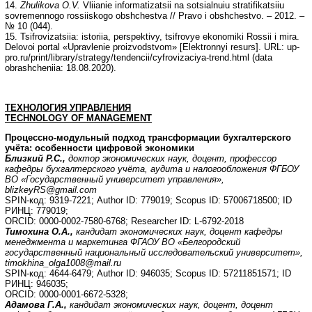
14.
Zhulikova O.V.
Vliianie informatizatsii na sotsialnuiu stratifikatsiiu
sovremennogo rossiiskogo obshchestva // Pravo i obshchestvo. – 2012. –
№ 10 (044).
15. Tsifrovizatsiia: istoriia, perspektivy, tsifrovye ekonomiki Rossii i mira.
Delovoi portal «Upravlenie proizvodstvom» [Elektronnyi resurs]. URL: up-
pro.ru/print/library/strategy/tendencii/cyfrovizaciya-trend.html (data
obrashcheniia: 18.08.2020).
ТЕХНОЛОГИЯ
УПРАВЛЕНИЯ
TECHNOLOGY OF MANAGEMENT
Процессно-модульный подход трансформации бухгалтерского
учёта: особенности цифровой экономики
Близкий Р.С.,
доктор экономических наук, доцент, профессор
кафедры бухгалтерского учёта, аудита и налогообложения ФГБОУ
ВО «Государственный университет управления»,
blizkeyRS@gmail.com
SPIN-код: 9319-7221; Author ID: 779019; Scopus ID: 57006718500; ID
РИНЦ: 779019;
ORCID: 0000-0002-7580-6768; Researcher ID: L-6792-2018
Тимохина О.А.,
кандидат экономических наук, доцент кафедры
менеджмента и маркетинга ФГАОУ ВО «Белгородский
государственный национальный исследовательский университет»,
timokhina
_
olga
1008@
mail
.
ru
SPIN-код: 4644-6479; Author ID: 946035; Scopus ID: 57211851571; ID
РИНЦ: 946035;
ORCID: 0000-0001-6672-5328;
Адамова Г.А.,
кандидат экономических наук, доцент, доцент