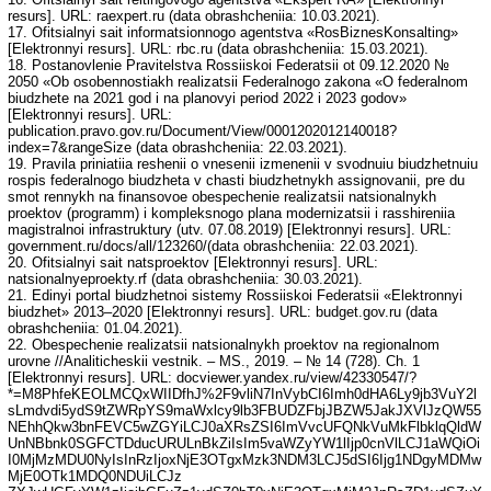
resurs]. URL: raexpert.ru (data obrashcheniia: 10.03.2021).
17. Ofitsialnyi sait informatsionnogo agentstva «RosBiznesKonsalting»
[Elektronnyi resurs]. URL: rbc.ru (data obrashcheniia: 15.03.2021).
18. Postanovlenie Pravitelstva Rossiiskoi Federatsii ot 09.12.2020 №
2050 «Ob osobennostiakh realizatsii Federalnogo zakona «O federalnom
biudzhete na 2021 god i na planovyi period 2022 i 2023 godov»
[Elektronnyi resurs]. URL:
publication.pravo.gov.ru/Document/View/0001202012140018?
index=7&rangeSize (data obrashcheniia: 22.03.2021).
19. Pravila priniatiia reshenii o vnesenii izmenenii v svodnuiu biudzhetnuiu
rospis federalnogo biudzheta v chasti biudzhetnykh assignovanii, pre du
smot rennykh na finansovoe obespechenie realizatsii natsionalnykh
proektov (programm) i kompleksnogo plana modernizatsii i rasshireniia
magistralnoi infrastruktury (utv. 07.08.2019) [Elektronnyi resurs]. URL:
government.ru/docs/all/123260/(data obrashcheniia: 22.03.2021).
20. Ofitsialnyi sait natsproektov [Elektronnyi resurs]. URL:
natsionalnyeproekty.rf (data obrashcheniia: 30.03.2021).
21. Edinyi portal biudzhetnoi sistemy Rossiiskoi Federatsii «Elektronnyi
biudzhet» 2013–2020 [Elektronnyi resurs]. URL: budget.gov.ru (data
obrashcheniia: 01.04.2021).
22. Obespechenie realizatsii natsionalnykh proektov na regionalnom
urovne //Analiticheskii vestnik. – MS., 2019. – № 14 (728). Ch. 1
[Elektronnyi resurs]. URL: docviewer.yandex.ru/view/42330547/?
*=M8PhfeKEOLMCQxWIIDfhJ%2F9vliN7InVybCI6Imh0dHA6Ly9jb3VuY2l
sLmdvdi5ydS9tZWRpYS9maWxlcy9lb3FBUDZFbjJBZW5JakJXVlJzQW55
NEhhQkw3bnFEVC5wZGYiLCJ0aXRsZSI6ImVvcUFQNkVuMkFlbklqQldW
UnNBbnk0SGFCTDducURULnBkZiIsIm5vaWZyYW1lIjp0cnVlLCJ1aWQiOi
I0MjMzMDU0NyIsInRzIjoxNjE3OTgxMzk3NDM3LCJ5dSI6Ijg1NDgyMDMw
MjE0OTk1MDQ0NDUiLCJz