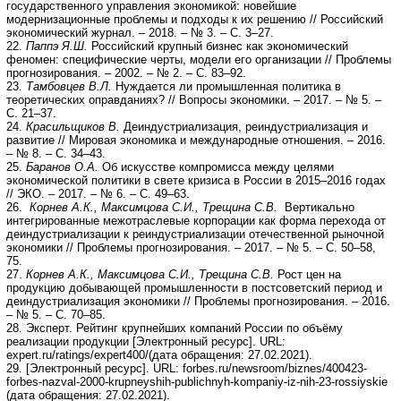
государственного управления экономикой: новейшие
модернизационные проблемы и подходы к их решению // Российский
экономический журнал. – 2018. – № 3. – С. 3–27.
22.
Паппэ Я.Ш.
Российский крупный бизнес как экономический
феномен: специфические черты, модели его организации // Проблемы
прогнозирования. – 2002. – № 2. – С. 83–92.
23.
Тамбовцев В.Л.
Нуждается ли промышленная политика в
теоретических оправданиях? // Вопросы экономики. – 2017. – № 5. –
С. 21–37.
24.
Красильщиков В.
Деиндустриализация, реиндустриализация и
развитие // Мировая экономика и международные отношения. – 2016.
– № 8. – С. 34–43.
25.
Баранов О.А.
Об искусстве компромисса между целями
экономической политики в свете кризиса в России в 2015–2016 годах
// ЭКО. – 2017. – № 6. – С. 49–63.
26.
Корнев А.К., Максимцова С.И., Трещина С.В.
Вертикально
интегрированные межотраслевые корпорации как форма перехода от
деиндустриализации к реиндустриализации отечественной рыночной
экономики // Проблемы прогнозирования. – 2017. – № 5. – С. 50–58,
75.
27.
Корнев А.К., Максимцова С.И., Трещина С.В.
Рост цен на
продукцию добывающей промышленности в постсоветский период и
деиндустриализация экономики // Проблемы прогнозирования. – 2016.
– № 5. – С. 70–85.
28. Эксперт. Рейтинг крупнейших компаний России по объёму
реализации продукции [Электронный ресурс]. URL:
expert.ru/ratings/expert400/(дата обращения: 27.02.2021).
29. [Электронный ресурс]. URL: forbes.ru/newsroom/biznes/400423-
forbes-nazval-2000-krupneyshih-publichnyh-kompaniy-iz-nih-23-rossiyskie
(дата обращения: 27.02.2021).