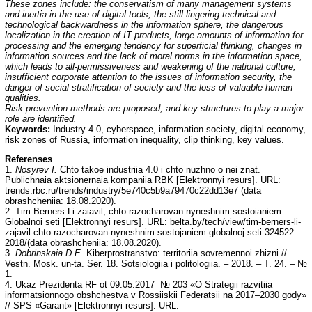
These zones include: the conservatism of many management systems
and inertia in the use of digital tools, the still lingering technical and
technological backwardness in the information sphere, the dangerous
localization in the creation of IT products, large amounts of information for
processing and the emerging tendency for superficial thinking, changes in
information sources and the lack of moral norms in the information space,
which leads to all-permissiveness and weakening of the national culture,
insufficient corporate attention to the issues of information security, the
danger of social stratification of society and the loss of valuable human
qualities.
Risk prevention methods are proposed, and key structures to play a major
role are identified.
Keywords:
Industry 4.0, cyberspace, information society, digital economy,
risk zones of Russia, information inequality, clip thinking, key values.
Referenses
1.
Nosyrev I.
Chto takoe industriia 4.0 i chto nuzhno o nei znat.
Publichnaia aktsionernaia kompaniia RBK [Elektronnyi resurs]. URL:
trends.rbc.ru/trends/industry/5e740c5b9a79470c22dd13e7 (data
obrashcheniia: 18.08.2020).
2. Tim Berners Li zaiavil, chto razocharovan nyneshnim sostoianiem
Globalnoi seti [Elektronnyi resurs]. URL: belta.by/tech/view/tim-berners-li-
zajavil-chto-razocharovan-nyneshnim-sostojaniem-globalnoj-seti-324522–
2018/(data obrashcheniia: 18.08.2020).
3.
Dobrinskaia D.E.
Kiberprostranstvo: territoriia sovremennoi zhizni //
Vestn. Mosk. un-ta. Ser. 18. Sotsiologiia i politologiia. – 2018. – T. 24. – №
1.
4. Ukaz Prezidenta RF ot 09.05.2017 № 203 «O Strategii razvitiia
informatsionnogo obshchestva v Rossiiskii Federatsii na 2017–2030 gody»
// SPS «Garant» [Elektronnyi resurs]. URL: