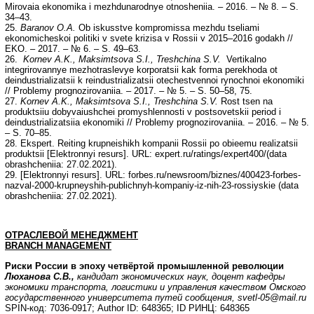
Mirovaia ekonomika i mezhdunarodnye otnosheniia. – 2016. – № 8. – S.
34–43.
25.
Baranov O.A.
Ob iskusstve kompromissa mezhdu tseliami
ekonomicheskoi politiki v svete krizisa v Rossii v 2015–2016 godakh //
EKO. – 2017. – № 6. – S. 49–63.
26.
Kornev A.K., Maksimtsova S.I., Treshchina S.V.
Vertikalno
integrirovannye mezhotraslevye korporatsii kak forma perekhoda ot
deindustrializatsii k reindustrializatsii otechestvennoi rynochnoi ekonomiki
// Problemy prognozirovaniia. – 2017. – № 5. – S. 50–58, 75.
27.
Kornev A.K., Maksimtsova S.I., Treshchina S.V.
Rost tsen na
produktsiiu dobyvaiushchei promyshlennosti v postsovetskii period i
deindustrializatsiia ekonomiki // Problemy prognozirovaniia. – 2016. – № 5.
– S. 70–85.
28. Ekspert. Reiting krupneishikh kompanii Rossii po obieemu realizatsii
produktsii [Elektronnyi resurs]. URL: expert.ru/ratings/expert400/(data
obrashcheniia: 27.02.2021).
29. [Elektronnyi resurs]. URL: forbes.ru/newsroom/biznes/400423-forbes-
nazval-2000-krupneyshih-publichnyh-kompaniy-iz-nih-23-rossiyskie (data
obrashcheniia: 27.02.2021).
ОТРАСЛЕВОЙ МЕНЕДЖМЕНТ
BRANCH
MANAGEMENT
Риски России в эпоху четвёртой промышленной революции
Люханова С.В.,
кандидат экономических наук, доцент кафедры
экономики транспорта, логистики и управления качеством Омского
государственного университета путей сообщения,
svetl
-05@
mail
.
ru
SPIN-код: 7036-0917; Author ID: 648365; ID РИНЦ: 648365