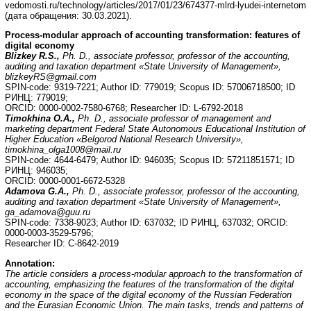
vedomosti.ru/technology/articles/2017/01/23/674377-mlrd-lyudei-internetom
(дата обращения: 30.03.2021).
Process-modular approach of accounting transformation: features of
digital economy
Blizkey R.S.,
Ph. D., associate professor, professor of the accounting,
auditing and taxation department «State University of Management»,
blizkeyRS@gmail.com
SPIN-code: 9319-7221; Author ID: 779019; Scopus ID: 57006718500; ID
РИНЦ: 779019;
ORCID: 0000-0002-7580-6768; Researcher ID: L-6792-2018
Timokhina O.A.,
Ph. D., associate professor of management and
marketing department
Federal State Autonomous Educational Institution of
Higher Education «Belgorod National Research University»,
timokhina_olga1008@mail.ru
SPIN-code: 4644-6479; Author ID: 946035; Scopus ID: 57211851571; ID
РИНЦ: 946035;
ORCID: 0000-0001-6672-5328
Adamova G.A.,
Ph. D., associate professor, professor of the accounting,
auditing and taxation department «State University of Management»,
ga_adamova@guu.ru
SPIN-code: 7338-9023; Author ID: 637032; ID РИНЦ, 637032; ORCID:
0000-0003-3529-5796;
Researcher ID: С-8642-2019
Annotation:
The article considers a process-modular approach to the transformation of
accounting, emphasizing the features of the transformation of the digital
economy in the space of the digital economy of the Russian Federation
and the Eurasian Economic Union. The main tasks, trends and patterns of