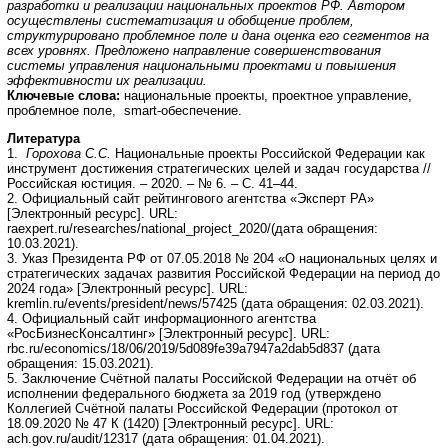
разработки и реализации национальных проектов РФ. Автором
осуществлены систематизация и обобщение проблем,
структурировано проблемное поле и дана оценка его сегментов на
всех уровнях. Предложено направление совершенствования
системы управления национальными проектами и повышения
эффективности их реализации.
Ключевые слова:
национальные проекты, проектное управление,
проблемное поле, smart-обеспечение.
Литература
1.
Горохова С.С.
Национальные проекты Российской Федерации как
инструмент достижения стратегических целей и задач государства //
Российская юстиция. – 2020. – № 6. – С. 41–44.
2. Официальный сайт рейтингового агентства «Эксперт РА»
[Электронный ресурс]. URL:
raexpert.ru/researches/national_project_2020/(дата обращения:
10.03.2021).
3. Указ Президента РФ от 07.05.2018 № 204 «О национальных целях и
стратегических задачах развития Российской Федерации на период до
2024 года» [Электронный ресурс]. URL:
kremlin.ru/events/president/news/57425 (дата обращения: 02.03.2021).
4. Официальный сайт информационного агентства
«РосБизнесКонсалтинг» [Электронный ресурс]. URL:
rbc.ru/economics/18/06/2019/5d089fe39a7947a2dab5d837 (дата
обращения: 15.03.2021).
5. Заключение Счётной палаты Российской Федерации на отчёт об
исполнении федерального бюджета за 2019 год (утверждено
Коллегией Счётной палаты Российской Федерации (протокол от
18.09.2020 № 47 К (1420) [Электронный ресурс]. URL:
ach.gov.ru/audit/12317 (дата обращения: 01.04.2021).