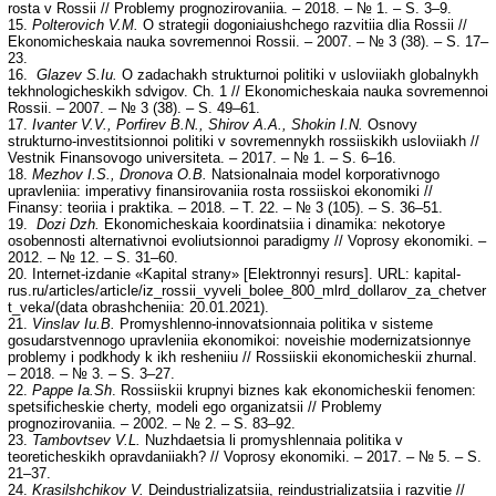
rosta v Rossii // Problemy prognozirovaniia. – 2018. – № 1. – S. 3–9.
15.
Polterovich V.M.
O strategii dogoniaiushchego razvitiia dlia Rossii //
Ekonomicheskaia nauka sovremennoi Rossii. – 2007. – № 3 (38). – S. 17–
23.
16.
Glazev S.Iu.
O zadachakh strukturnoi politiki v usloviiakh globalnykh
tekhnologicheskikh sdvigov. Ch. 1 // Ekonomicheskaia nauka sovremennoi
Rossii. – 2007. – № 3 (38). – S. 49–61.
17.
Ivanter V.V., Porfirev B.N., Shirov A.A., Shokin I.N.
Osnovy
strukturno-investitsionnoi politiki v sovremennykh rossiiskikh usloviiakh //
Vestnik Finansovogo universiteta. – 2017. – № 1. – S. 6–16.
18.
Mezhov I.S., Dronova O.B.
Natsionalnaia model korporativnogo
upravleniia: imperativy finansirovaniia rosta rossiiskoi ekonomiki //
Finansy: teoriia i praktika. – 2018. – T. 22. – № 3 (105). – S. 36–51.
19.
Dozi Dzh.
Ekonomicheskaia koordinatsiia i dinamika: nekotorye
osobennosti alternativnoi evoliutsionnoi paradigmy // Voprosy ekonomiki. –
2012. – № 12. – S. 31–60.
20. Internet-izdanie «Kapital strany» [Elektronnyi resurs]. URL: kapital-
rus.ru/articles/article/iz_rossii_vyveli_bolee_800_mlrd_dollarov_za_chetver
t_veka/(data obrashcheniia: 20.01.2021).
21.
Vinslav Iu.B.
Promyshlenno-innovatsionnaia politika v sisteme
gosudarstvennogo upravleniia ekonomikoi: noveishie modernizatsionnye
problemy i podkhody k ikh resheniiu // Rossiiskii ekonomicheskii zhurnal.
– 2018. – № 3. – S. 3–27.
22.
Pappe Ia.Sh
. Rossiiskii krupnyi biznes kak ekonomicheskii fenomen:
spetsificheskie cherty, modeli ego organizatsii // Problemy
prognozirovaniia. – 2002. – № 2. – S. 83–92.
23.
Tambovtsev V.L.
Nuzhdaetsia li promyshlennaia politika v
teoreticheskikh opravdaniiakh? // Voprosy ekonomiki. – 2017. – № 5. – S.
21–37.
24.
Krasilshchikov V.
Deindustrializatsiia, reindustrializatsiia i razvitie //