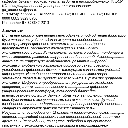
кафедры бухгалтерского учёта, аудита и налогообложения ФГБОУ
ВО «Государственный университет управления»,
ga_adamova@guu.ru
SPIN-код: 7338-9023; Author ID: 637032; ID РИНЦ: 637032; ORCID:
0000-0003-3529-5796;
Researcher ID: С-8642-2019
Аннотация:
В статье рассмотрен процессно-модульный подход трансформации
бухгалтерского учёта, сделан акцент на особенностях
трансформации цифровой экономки в условиях цифрового
пространства Российской Федерации и Евразийского
экономического союза. Установлены основные задачи, тенденции и
закономерности развития цифровых особенностей. Акцентировано
внимание на структуре особенностей развития цифровой
экономики: глобальном характере цифровой связи, создании
устойчивого цифрового бизнеса, растущего количества учётной
информации. Исследование ставит цель систематизации
элементов парадигмы бухгалтерского учёта в условиях цифровой
экономики. Цифровые преобразования, рекурсивные колебания
процессов, в том числе связанных с внедрением цифровых
унифицированных платформ, технологий блокчейна,
использованием больших данных, облачных вычислений, меняют
роль бухгалтера и когерентность его «классических» функций,
требований учётно-информационной среды организаций, свойств и
специфики отражения фактов хозяйственной жизни.
Результаты исследования: 1) раскрыт терминологический аппарат
понятия переходной парадигмы как интероперабельной системы
временных (переходных) принципов, подходов и приоритетов,
связанных с экономическими, правовыми и информационно-