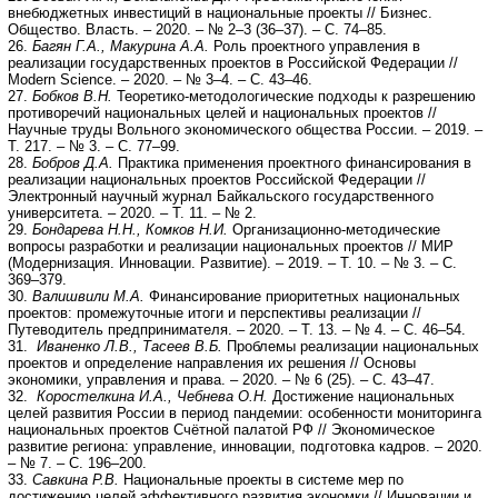
внебюджетных инвестиций в национальные проекты // Бизнес.
Общество. Власть. – 2020. – № 2–3 (36–37). – С. 74–85.
26.
Багян Г.А., Макурина А.А.
Роль проектного управления в
реализации государственных проектов в Российской Федерации //
Modern Science. – 2020. – № 3–4. – С. 43–46.
27.
Бобков В.Н.
Теоретико-методологические подходы к разрешению
противоречий национальных целей и национальных проектов //
Научные труды Вольного экономического общества России. – 2019. –
Т. 217. – № 3. – С. 77–99.
28.
Бобров Д.А.
Практика применения проектного финансирования в
реализации национальных проектов Российской Федерации //
Электронный научный журнал Байкальского государственного
университета. – 2020. – Т. 11. – № 2.
29.
Бондарева Н.Н., Комков Н.И.
Организационно-методические
вопросы разработки и реализации национальных проектов // МИР
(Модернизация. Инновации. Развитие). – 2019. – Т. 10. – № 3. – С.
369–379.
30.
Валишвили М.А.
Финансирование приоритетных национальных
проектов: промежуточные итоги и перспективы реализации //
Путеводитель предпринимателя. – 2020. – Т. 13. – № 4. – С. 46–54.
31.
Иваненко Л.В., Тасеев В.Б.
Проблемы реализации национальных
проектов и определение направления их решения // Основы
экономики, управления и права. – 2020. – № 6 (25). – С. 43–47.
32.
Коростелкина И.А., Чебнева О.Н.
Достижение национальных
целей развития России в период пандемии: особенности мониторинга
национальных проектов Счётной палатой РФ // Экономическое
развитие региона: управление, инновации, подготовка кадров. – 2020.
– № 7. – С. 196–200.
33.
Савкина Р.В.
Национальные проекты в системе мер по
достижению целей эффективного развития экономки // Инновации и