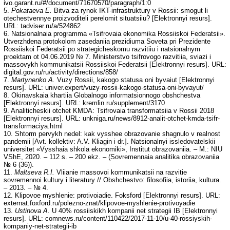
ivo.garant.ru/#/document/71670570/paragraph/1:0
5.
Pokataeva E.
Bitva za rynok IKT-infrastruktury v Rossii: smogut li
otechestvennye proizvoditeli perelomit situatsiiu? [Elektronnyi resurs].
URL: tadviser.ru/a/524862
6. Natsionalnaia programma «Tsifrovaia ekonomika Rossiiskoi Federatsii».
Utverzhdena protokolom zasedaniia prezidiuma Soveta pri Prezidente
Rossiiskoi Federatsii po strategicheskomu razvitiiu i natsionalnym
proektam ot 04.06.2019 № 7. Ministerstvo tsifrovogo razvitiia, sviazi i
massovykh kommunikatsii Rossiiskoi Federatsii [Elektronnyi resurs]. URL:
digital.gov.ru/ru/activity/directions/858/
7.
Martynenko A.
Vuzy Rossii, kakogo statusa oni byvaiut [Elektronnyi
resurs]. URL: univer.expert/vuzy-rossii-kakogo-statusa-oni-byvayut/
8. Okinavskaia khartiia Globalnogo informatsionnogo obshchestva
[Elektronnyi resurs]. URL: kremlin.ru/supplement/3170
9. Analiticheskii otchet KMDA: Tsifrovaia transformatsiia v Rossii 2018
[Elektronnyi resurs]. URL: unkniga.ru/news/8912-analit-otchet-kmda-tsifr-
transformaciya.html
10. Shtorm pervykh nedel: kak vysshee obrazovanie shagnulo v realnost
pandemii [Avt. kollektiv: A.V. Kliagin i dr.]. Natsionalnyi issledovatelskii
universitet «Vysshaia shkola ekonomiki», Institut obrazovaniia. – M.: NIU
VShE, 2020. – 112 s. – 200 ekz. – (Sovremennaia analitika obrazovaniia
№ 6 (36)).
11.
Maltseva R.I.
Vliianie massovoi kommunikatsii na razvitie
sovremennoi kultury i literatury // Obshchestvo: filosofiia, istoriia, kultura.
– 2013. – № 4.
12. Klipovoe myshlenie: protivoiadie. Foksford [Elektronnyi resurs]. URL:
externat.foxford.ru/polezno-znat/klipovoe-myshlenie-protivoyadie
13.
Ustinova A.
U 40% rossiiskikh kompanii net strategii IB [Elektronnyi
resurs]. URL: comnews.ru/content/110422/2017-11-10/u-40-rossiyskih-
kompaniy-net-strategii-ib