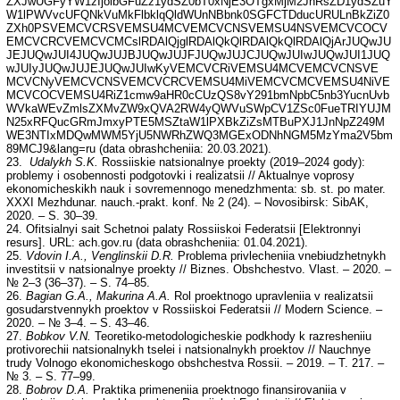
ZXJwUGFyYW1zIjoibGFuZz1ydSZ0bT0xNjE3OTgxMjM2JnRsZD1ydSZuY
W1lPWVvcUFQNkVuMkFlbklqQldWUnNBbnk0SGFCTDducURULnBkZiZ0
ZXh0PSVEMCVCRSVEMSU4MCVEMCVCNSVEMSU4NSVEMCVCOCV
EMCVCRCVEMCVCMCslRDAlQjglRDAlQkQlRDAlQkQlRDAlQjArJUQwJU
JEJUQwJUI4JUQwJUJBJUQwJUJFJUQwJUJCJUQwJUIwJUQwJUI1JUQ
wJUIyJUQwJUJEJUQwJUIwKyVEMCVCRiVEMSU4MCVEMCVCNSVE
MCVCNyVEMCVCNSVEMCVCRCVEMSU4MiVEMCVCMCVEMSU4NiVE
MCVCOCVEMSU4RiZ1cmw9aHR0cCUzQS8vY291bmNpbC5nb3YucnUvb
WVkaWEvZmlsZXMvZW9xQVA2RW4yQWVuSWpCV1ZSc0FueTRIYUJM
N25xRFQucGRmJmxyPTE5MSZtaW1lPXBkZiZsMTBuPXJ1JnNpZ249M
WE3NTIxMDQwMWM5YjU5NWRhZWQ3MGExODNhNGM5MzYma2V5bm
89MCJ9&lang=ru (data obrashcheniia: 20.03.2021).
23.
Udalykh S.K.
Rossiiskie natsionalnye proekty (2019–2024 gody):
problemy i osobennosti podgotovki i realizatsii // Aktualnye voprosy
ekonomicheskikh nauk i sovremennogo menedzhmenta: sb. st. po mater.
XXXI Mezhdunar. nauch.-prakt. konf. № 2 (24). – Novosibirsk: SibAK,
2020. – S. 30–39.
24. Ofitsialnyi sait Schetnoi palaty Rossiiskoi Federatsii [Elektronnyi
resurs]. URL: ach.gov.ru (data obrashcheniia: 01.04.2021).
25.
Vdovin I.A., Venglinskii D.R.
Problema privlecheniia vnebiudzhetnykh
investitsii v natsionalnye proekty // Biznes. Obshchestvo. Vlast. – 2020. –
№ 2–3 (36–37). – S. 74–85.
26.
Bagian G.A., Makurina A.A.
Rol proektnogo upravleniia v realizatsii
gosudarstvennykh proektov v Rossiiskoi Federatsii // Modern Science. –
2020. – № 3–4. – S. 43–46.
27.
Bobkov V.N.
Teoretiko-metodologicheskie podkhody k razresheniiu
protivorechii natsionalnykh tselei i natsionalnykh proektov // Nauchnye
trudy Volnogo ekonomicheskogo obshchestva Rossii. – 2019. – T. 217. –
№ 3. – S. 77–99.
28.
Bobrov D.A.
Praktika primeneniia proektnogo finansirovaniia v