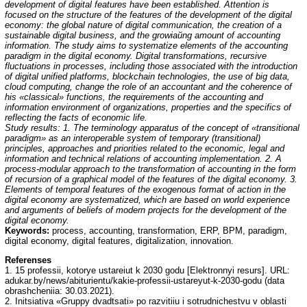
development of digital features have been established. Attention is
focused on the structure of the features of the development of the digital
economy: the global nature of digital communication, the creation of a
sustainable digital business, and the growi
ай
ng amount of accounting
information. The study aims to systematize elements of the accounting
paradigm in the digital economy. Digital transformations, recursive
fluctuations in processes, including those associated with the introduction
of digital unified platforms, blockchain technologies, the use of big data,
cloud computing, change the role of an accountant and the coherence of
his «classical» functions, the requirements of the accounting and
information environment of organizations, properties and the specifics of
reflecting the facts of economic life.
Study results: 1. The terminology apparatus of the concept of «transitional
paradigm» as an interoperable system of temporary (transitional)
principles, approaches and priorities related to the economic, legal and
information and technical relations of accounting implementation. 2. A
process-modular approach to the transformation of accounting in the form
of recursion of a graphical model of the features of the digital economy. 3.
Elements of temporal features of the exogenous format of action in the
digital economy are systematized, which are based on world experience
and arguments of beliefs of modern projects for the development of the
digital economy.
Keywords:
process, accounting, transformation, ERP, BPM, paradigm,
digital economy, digital features, digitalization, innovation.
Referenses
1. 15 professii, kotorye ustareiut k 2030 godu [Elektronnyi resurs]. URL:
adukar.by/news/abiturientu/kakie-professii-ustareyut-k-2030-godu (data
obrashcheniia: 30.03.2021).
2. Initsiativa «Gruppy dvadtsati» po razvitiiu i sotrudnichestvu v oblasti