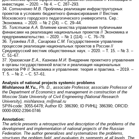
инвестиции. – 2020. – № 4. – С. 287–293.
34.
Сотниченко М.В.
Проблемы реализации инфраструктурных
проектов в условиях бюджетного финансирования // Вестник
Московского городского педагогического университета. Сер.:
Экономика. – 2020. – № 2 (24). – С. 29–44.
35.
Толстиков А.А.
Влияние качества управления публичными
финансами на реализацию национальных проектов // Экономика и
предпринимательство. – 2020. – № 1 (114). – С. 76–79.
36.
Тугачёва Л.В., Сахарова С.М.
Государственное управление
процессом реализации национальных проектов в России //
Среднерусский вестник общественных наук. – 2020. – Т. 15. – № 3. –
С. 51–67.
37.
Уразовская Е.А., Казнова М.И.
Внедрение проектного управления
в органы государственной власти и реализация национальных
проектов РФ // Экономика и управление: теория и практика. – 2019. –
Т. 5. – № 2. – С. 57–61.
Analysis of national projects systemic problems
Mishlanova M.Yu.,
Ph. D., associate Professor, associate Professor of
the Department of Economics and management in construction of the
Moscow State University of Civil Engineering (National Research
University), mishlanova_m@mail.ru
SPIN-code: 3055-6478; Author ID: 386390; ID РИНЦ: 386390; ORCID:
0000-0002-2394-0746
Annotation:
The article presents a retrospective and description of the problems of the
development and implementation of national projects of the Russian
Federation. The author generalizes and systematizes the problems,
structures the problem field, and evaluates its segments at all levels. The