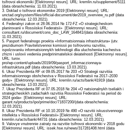
tsifrovoi ekonomiki [Elektronnyi resurs]. URL: kremlin.ru/supplement/5111
(data obrashcheniia: 11.03.2021).
3. Doklad o tsifrovoi ekonomike 2019 [Elektronnyi resurs]. URL:
unctad.org/system/files/official-document/der2019_overview_ru.pdf (data
obrashcheniia: 12.03.2021).
4. Federalnyi zakon ot 28.06.2014 № 172-FZ «O strategicheskom
planirovanii v Rossiiskoi Federatsii» [Elektronnyi resurs]. URL:
consultant.ru/document/cons_doc_LAW_164841/(data obrashcheniia:
11.03.2021).
5. Pasport federalnogo proekta «Informatsionnaia infrastruktura» (utv.
prezidiumom Pravitelstvennoi komissii po tsifrovomu razvitiiu,
ispolzovaniiu informatsionnykh tekhnologii dlia uluchsheniia kachestva
zhizni i uslovii vedeniia predprinimatelskoi deiatelnosti [Elektronnyi resurs].
URL: turov.
pro/wp-content/uploads/2019/09/pasport_informaczionnaya-
infrastruktura.pdf (data obrashcheniia: 13.03.2021).
6. Ukaz Prezidenta RF ot 09.05.2017 № 203 «O Strategii razvitiia
informatsionnogo obshchestva v Rossiiskoi Federatsii na 2017–2030
gody» [Elektronnyi resurs]. URL: kremlin.ru/acts/bank/41919 (data
obrashcheniia: 13.03.2021).
7. Ukaz Prezidenta RF ot 07.05.2018 № 204 «O natsionalnykh tseliakh i
strategicheskikh zadachakh razvitiia Rossiiskoi Federatsii na period do
2024 goda» [Elektronnyi resurs]. URL:
garant.ru/products/ipo/prime/doc/71837200/(data obrashcheniia:
12.03.2021).
8. Ukaz Prezidenta RF ot 10.10.2019 № 490 «O razvitii iskusstvennogo
intellekta v Rossiiskoi Federatsii» [Elektronnyi resurs]. URL:
kremlin.ru/acts/bank/44731 (data obrashcheniia: 12.03.2021).
9. Valovye vnutrennie zatraty na razvitie tsifrovoi ekonomiki v 2018 godu
[Elektronnyi resurs]. URL: issek.hse.ru/news/317281408.html (data