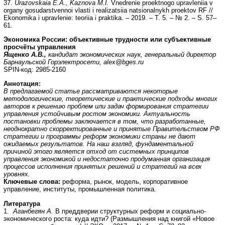
37.
Urazovskaia E.A., Kaznova M.I.
Vnedrenie proektnogo upravleniia v
organy gosudarstvennoi vlasti i realizatsiia natsionalnykh proektov RF //
Ekonomika i upravlenie: teoriia i praktika. – 2019. – T. 5. – № 2. – S. 57–
61.
Экономика России: объективные трудности или субъективные
просчёты управления
Ященко А.В.,
кандидат экономических наук, генеральный директор
Барнаульской Горэлектросети, alex@bges.ru
SPIN-код: 2985-2160
Аннотация:
В предлагаемой статье рассматриваются некоторые
методологические, теоретические и практические подходы многих
авторов к решению проблем или задач формирования стратегии
управления устойчивым ростом экономики. Актуальность
постановки проблемы заключается в том, что разработанные,
неоднократно скорректированные и принятые Правительством РФ
стратегии и программы реформ экономики страны не дают
ожидаемых результатов. На наш взгляд, фундаментальной
причиной этого является отход от системных принципов
управления экономикой и недостаточно продуманная организация
процессов исполнения принятых решений и стратегий на всех
уровнях.
Ключевые слова:
реформа, рынок, модель, корпоративное
управление, институты, промышленная политика.
Литература
1.
Аганбегян А.
В преддверии структурных реформ и социально-
экономического роста: куда идти? (Размышления над книгой «Новое