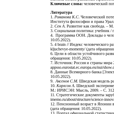
Ключевые слова:
человеческий пот
Литература
1.
Романова К.С.
Человеческий поте
Института философии и права Урал. о
2.
Сен А.
Развитие как свобода. – М.:
3. Социальная политика: учебник / п
4. Программа ООН. Доклады о челове
10.05.2022).
5. 4 brain // Индекс человеческого р
kljuchevye-momenty/ (дата обращения
6. Цели в области устойчивого развит
обращения: 10.05.2022).
7. Источник: Россия и страны мира 20
appsso.eurostat.ec.europa.eu/nui/sh
8. Данные Всемирного банка [Элект
10.05.2022).
9.
Аксенов С.М.
Шведская модель раз
10.
Карлсон А.
Шведский эксперимен
М.: ИРИСЭН: Мысль, 2009. – С. 312
11. Стратегические документы зар
imemo.ru/about/structure/science-inno
12. Пенсионный возраст в Японии в 2
(дата обращения: 10.05.2022).
13. Портал официальной статистики Я