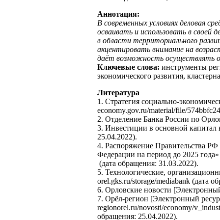
Аннотация:
В современных условиях деловая ср
осваивать и использовать в своей 
в области территориального развит
акцентировать внимание на возраст
даёт возможность осуществлять оп
Ключевые слова:
инструменты рег
экономического развития, кластерн
Литература
1. Стратегия социально-экономичес
economy.gov.ru/material/file/574bbfc
2. Отделение Банка России по Орловс
3. Инвестиции в основной капитал в
25.04.2022).
4. Распоряжение Правительства РФ 
Федерации на период до 2025 года» 
(дата обращения: 31.03.2022).
5. Технологические, организацион
orel.gks.ru/storage/mediabank (дата о
6. Орловские новости [Электронный 
7. Орёл-регион [Электронный ресур
regionorel.ru/novosti/economy/v_ind
обращения: 25.04.2022).