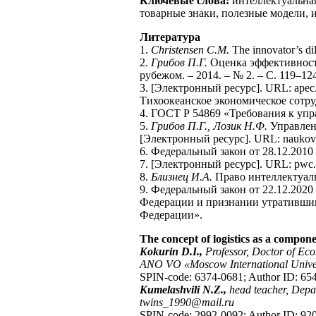
Ключевые слова:
интеллектуальна
товарные знаки, полезные модели, и
Литература
1.
Christensen C.M.
The innovator’s di
2.
Грибов П.Г.
Оценка эффективности
рубежом. – 2014. – № 2. – С. 119–12
3. [Электронный ресурс]. URL: apec.or
Тихоокеанское экономическое сотру
4. ГОСТ Р 54869 «Требования к уп
5.
Грибов П.Г., Лозик Н.Ф.
Управлени
[Электронный ресурс]. URL: naukov
6. Федеральный закон от 28.12.2010 
7. [Электронный ресурс]. URL: pwc.ru
8.
Близнец И.А.
Право интеллектуальн
9. Федеральный закон от 22.12.202
Федерации и признании утратившим
Федерации».
The concept of logistics as a compon
Kokurin D.I.,
Professor, Doctor of Eco
ANO VO «Moscow International Univer
SPIN-code: 6374-0681; Author ID: 65
Kumelashvili N.Z.,
head teacher, Dep
twins_1990@mail.ru
SPIN-code: 2992-0092; Author ID: 92