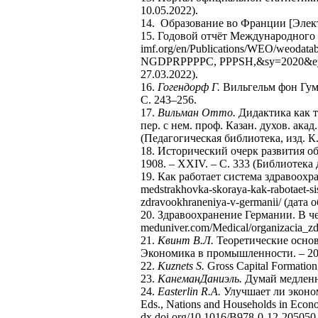
10.05.2022).
14. Образование во Франции [Электр
15. Годовой отчёт Международного 
imf.org/en/Publications/WEO/weoda
NGDPRPPPPC, PPPSH,&sy=2020&ey=
27.03.2022).
16.
Гогендорф Г.
Вильгельм фон Гумбо
С. 243–256.
17.
Вильман Отто.
Дидактика как т
пер. с нем. проф. Казан. духов. акад
(Педагогическая библиотека, изд. 
18. Исторический очерк развития об
1908. – XXIV. – С. 333 (Библиотека 
19. Как работает система здравоохран
medstrakhovka-skoraya-kak-rabotaet-s
zdravookhraneniya-v-germanii/ (дата 
20. Здравоохранение Германии. В ч
meduniver.com/Medical/organizacia_zd
21.
Квинт В.Л.
Теоретические основ
Экономика в промышленности. – 2020
22.
Kuznets S.
Gross Capital Formation
23.
Канеман
Даниэль
.
Думай медленн
24.
Easterlin R.A.
Улучшает ли эконом
Eds., Nations and Households in Eco
dx.doi.org/10.1016/B978-0-12-205050