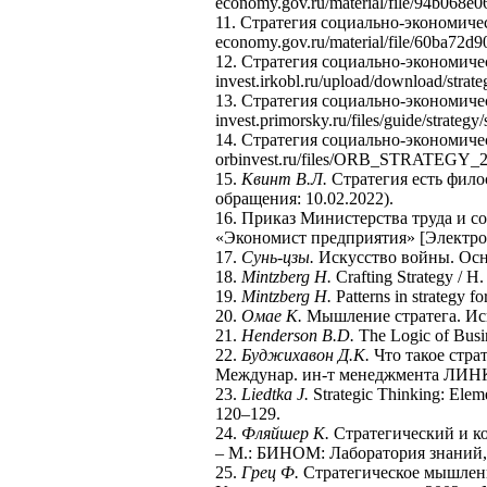
economy.gov.ru/material/file/94b068e0
11. Стратегия социально-экономиче
economy.gov.ru/material/file/60ba72
12. Стратегия социально-экономиче
invest.irkobl.ru/upload/download/strat
13. Стратегия социально-экономиче
invest.primorsky.ru/files/guide/strate
14. Стратегия социально-экономиче
orbinvest.ru/files/ORB_STRATEGY_20
15.
Квинт В.Л.
Стратегия есть филосо
обращения: 10.02.2022).
16. Приказ Министерства труда и 
«Экономист предприятия» [Электронны
17.
Сунь-цзы.
Искусство войны. Осно
18.
Mintzberg
Н
.
Crafting Strategy / Н.
19.
Mintzberg H.
Patterns in strategy f
20.
Омае К.
Мышление стратега. Иску
21.
Henderson B.D.
The Logic of Busin
22.
Буджихавон Д.К.
Что такое стра
Междунар. ин-т менеджмента ЛИНК, 
23.
Liedtka J.
Strategic Thinking: Eleme
120–129.
24.
Фляйшер К.
Стратегический и ко
– М.: БИНОМ: Лаборатория знаний, 2
25.
Грец Ф.
Стратегическое мышлени