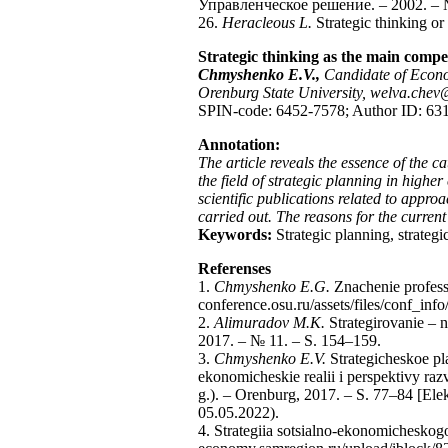
Управленческое решение. – 2002. – №
26.
Heracleous L.
Strategic thinking o
Strategic thinking as the main compet
Chmyshenko E.V.,
Candidate of Econo
Orenburg State University, welva.che
SPIN-code: 6452-7578; Author ID: 63
Annotation:
The article reveals the essence of the ca
the field of strategic planning in higher
scientific publications related to approa
carried out. The reasons for the current
Keywords:
Strategic planning, strateg
Referenses
1.
Chmyshenko E.G.
Znachenie professi
conference.osu.ru/assets/files/conf_inf
2.
Alimuradov M.K.
Strategirovanie – n
2017. – № 11. – S. 154–159.
3.
Chmyshenko E.V.
Strategicheskoe pl
ekonomicheskie realii i perspektivy raz
g.). – Orenburg, 2017. – S. 77–84 [Ele
05.05.2022).
4. Strategiia sotsialno-ekonomicheskogo