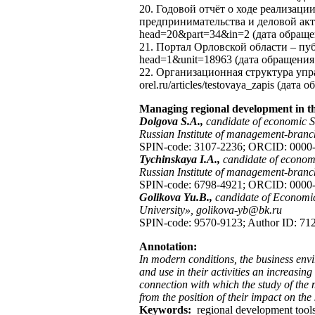
20. Годовой отчёт о ходе реализац
предпринимательства и деловой акти
head=20&part=34&in=2 (дата обращен
21. Портал Орловской области – пу
head=1&unit=18963 (дата обращения:
22. Организационная структура упр
orel.ru/articles/testovaya_zapis (дата
Managing regional development in th
Dolgova S.A.,
candidate of economic 
Russian Institute of management-branc
SPIN-code: 3107-2236; ORCID: 0000-
Tychinskaya I.A.,
candidate of econom
Russian Institute of management-branc
SPIN-code: 6798-4921; ORCID: 0000
Golikova Yu.B.,
candidate of Economi
University», golikova-yb@bk.ru
SPIN-code: 9570-9123; Author ID: 71
Annotation:
In modern conditions, the business envi
and use in their activities an increasi
connection with which the study of the m
from the position of their impact on the
Keywords:
regional development tools