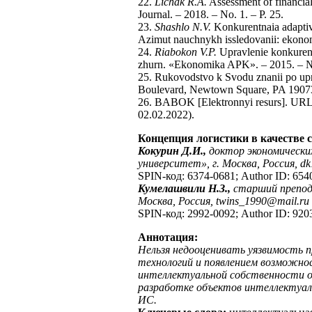
22.
Lichak R.A.
Assessment of financial
Journal. – 2018. – No. 1. – P. 25.
23.
Shashlo N.V.
Konkurentnaia adaptivn
Azimut nauchnykh issledovanii: ekonomi
24.
Riabokon V.P.
Upravlenie konkurent
zhurn. «Ekonomika APK». – 2015. – № 
25. Rukovodstvo k Svodu znanii po up
Boulevard, Newtown Square, PA 190
26. BABOK [Elektronnyi resurs]. URL: i
02.02.2022).
Концепция логистики в качестве 
Кокурин Д.И.,
доктор экономических
университет», г. Москва, Россия,
dk
SPIN-код: 6374-0681; Author ID: 654
Кумелашвили Н.З.,
старший препод
Москва, Россия,
twins
_1990@
mail
.
ru
SPIN-код: 2992-0092; Author ID: 920
Аннотация:
Нельзя недооценивать уязвимость 
технологий и появлением возможно
интеллектуальной собственности о
разработке объектов интеллектуал
ИС.