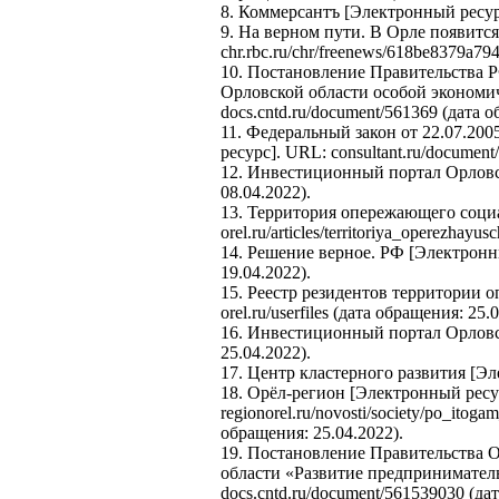
8. Коммерсантъ [Электронный ресурс
9. На верном пути. В Орле появит
chr.rbc.ru/chr/freenews/618be8379a79
10. Постановление Правительства 
Орловской области особой экономи
docs.cntd.ru/document/561369 (дата о
11. Федеральный закон от 22.07.20
ресурс]. URL: consultant.ru/documen
12. Инвестиционный портал Орловской
08.04.2022).
13. Территория опережающего социа
orel.ru/articles/territoriya_operezhay
14. Решение верное. РФ [Электронный
19.04.2022).
15. Реестр резидентов территории 
orel.ru/userfiles (дата обращения: 25.
16. Инвестиционный портал Орловской
25.04.2022).
17. Центр кластерного развития [Эле
18. Орёл-регион [Электронный ресу
regionorel.ru/novosti/society/po_ito
обращения: 25.04.2022).
19. Постановление Правительства 
области «Развитие предприниматель
docs.cntd.ru/document/561539030 (да