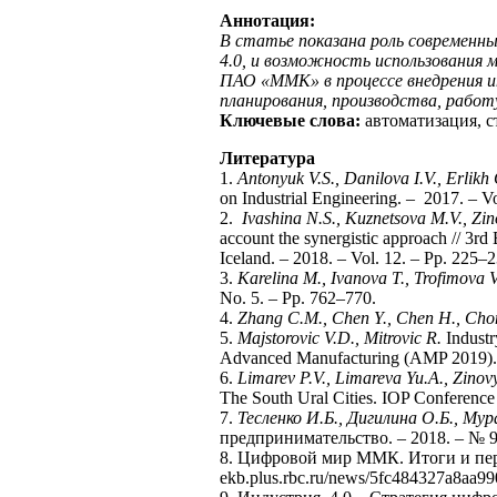
Аннотация:
В статье показана роль современны
4.0, и возможность использования
ПАО «ММК» в процессе внедрения 
планирования, производства, рабо
Ключевые слова:
автоматизация, с
Литература
1.
Antonyuk V.S., Danilova I.V., Erlikh 
on Industrial Engineering. – 2017. – Vo
2.
Ivashina N.S., Kuznetsova M.V., Zin
account the synergistic approach // 3
Iceland. – 2018. – Vol. 12. – Pр. 225–2
3.
Karelina M., Ivanova T., Trofimova V
No. 5. – Pp. 762–770.
4.
Zhang C.M., Chen Y., Chen H., Cho
5.
Majstorovic V.D., Mitrovic R.
Industr
Advanced Manufacturing (AMP 2019). 
6.
Limarev P.V., Limareva Yu.A., Zinov
The South Ural Cities. IOP Conference 
7.
Тесленко И.Б., Дигилина О.Б., Мур
предпринимательство. – 2018. – № 9 
8. Цифровой мир ММК. Итоги и пер
ekb.plus.rbc.ru/news/5fc484327a8aa9