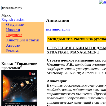
Меню
English version
Аннотация
О журнале
все аннотации
Новости
Подписка
Менеджмент в России и за рубежо
Аннотации и статьи
Авторам
СТРАТЕГИЧЕСКИЙ МЕНЕДЖ
Реклама
STRATEGIC MANAGEMENT
Стратегическое мышление как ос
Книга: "Управление
Чмышенко Е.В.,
кандидат экономич
проектами"
государственный университет»,
we
SPIN-код: 6452-7578; AuthorI D: 631
Аннотация:
В статье раскрывается сущность к
необходимость подготовки в высших
стратегического мышления. Проведё
позволивший определить характери
стратегических изменений в систем