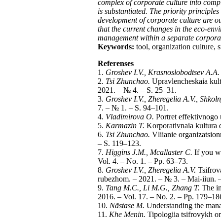
complex of corporate culture into compl
is substantiated. The priority principl
development of corporate culture are ou
that the current changes in the eco-env
management within a separate corpora
Keywords:
tool, organization culture, 
Referenses
1.
Groshev I.V., Krasnoslobodtsev A.A.
2.
Tsi Zhunchao.
Upravlencheskaia kultur
2021. – № 4. – S. 25–31.
3.
Groshev I.V., Zheregelia A.V., Shkoln
7. – № 1. – S. 94–101.
4.
Vladimirova O.
Portret effektivnogo
5.
Karmazin T.
Korporativnaia kultura d
6.
Tsi Zhunchao.
Vliianie organizatsionn
– S. 119–123.
7.
Higgins J.M., Mcallaster C.
If you wa
Vol. 4. – No. 1. – Pp. 63–73.
8.
Groshev I.V., Zheregelia A.V.
Tsifrova
rubezhom. – 2021. – № 3. – Mai-iiun. 
9.
Tang M.C., Li M.G., Zhang T.
The im
2016. – Vol. 17. – No. 2. – Pp. 179–18
10.
Nãstase M.
Understanding the manag
11.
Khe Menin.
Tipologiia tsifrovykh org