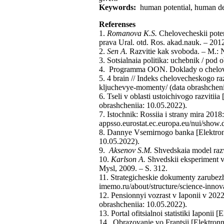
Keywords:
human potential, human de
Referenses
1.
Romanova K.S.
Chelovecheskii potent
prava Ural. otd. Ros. akad.nauk. – 201
2.
Sen A.
Razvitie kak svoboda. – M.: No
3. Sotsialnaia politika: uchebnik / pod
4. Programma OON. Doklady o chelovech
5. 4 brain // Indeks chelovecheskogo r
kljuchevye-momenty/ (data obrashcheni
6. Tseli v oblasti ustoichivogo razviti
obrashcheniia: 10.05.2022).
7. Istochnik: Rossiia i strany mira 2018
appsso.eurostat.ec.europa.eu/nui/sho
8. Dannye Vsemirnogo banka [Elektron
10.05.2022).
9.
Aksenov S.M.
Shvedskaia model razv
10.
Karlson A.
Shvedskii eksperiment v
Mysl, 2009. – S. 312.
11. Strategicheskie dokumenty zarubez
imemo.ru/about/structure/science-innov
12. Pensionnyi vozrast v Iaponii v 2022
obrashcheniia: 10.05.2022).
13. Portal ofitsialnoi statistiki Iaponii
14. Obrazovanie vo Frantsii [Elektron