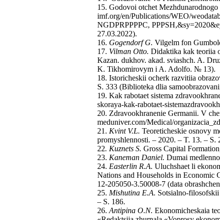
15. Godovoi otchet Mezhdunarodnogo v
imf.org/en/Publications/WEO/weoda
NGDPRPPPPC, PPPSH,&sy=2020&ey=2
27.03.2022).
16.
Gogendorf G.
Vilgelm fon Gumboldt 
17.
Vilman Otto.
Didaktika kak teoriia o
Kazan. dukhov. akad. sviashch. A. Druzh
K. Tikhomirovym i A. Adolfo. № 13).
18. Istoricheskii ocherk razvitiia obra
S. 333 (Biblioteka dlia samoobrazovanii
19. Kak rabotaet sistema zdravookhrane
skoraya-kak-rabotaet-sistemazdravookhr
20. Zdravookhranenie Germanii. V che
meduniver.com/Medical/organizacia_zdr
21.
Kvint V.L.
Teoreticheskie osnovy me
promyshlennosti. – 2020. – T. 13. – S. 
22
. Kuznets S.
Gross Capital Formation
23.
Kaneman Daniel.
Dumai medlenno… 
24.
Easterlin R.A.
Uluchshaet li ekonom
Nations and Households in Economic G
12-205050-3.50008-7 (data obrashcheni
25.
Mishutina E.A.
Sotsialno-filosofskii
– S. 186.
26.
Antipina O.N.
Ekonomicheskaia teor
«Redaktsiia zhurnala «Voprosy ekonom