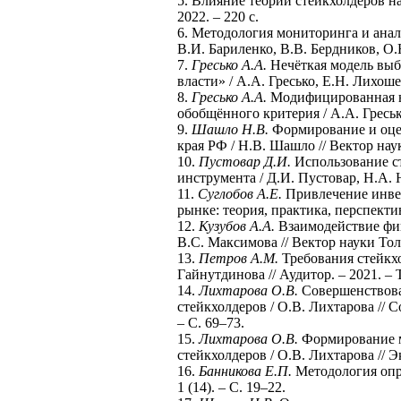
5. Влияние теории стейкхолдеров н
2022. – 220 с.
6. Методология мониторинга и ана
В.И. Бариленко, В.В. Бердников, О.Ю
7.
Гресько А.А.
Нечёткая модель выб
власти» / А.А. Гресько, Е.Н. Лихошер
8.
Гресько А.А.
Модифицированная не
обобщённого критерия / А.А. Гресько
9.
Шашло Н.В.
Формирование и оце
края РФ / Н.В. Шашло // Вектор науки
10.
Пустовар Д.И.
Использование ст
инструмента / Д.И. Пустовар, Н.А. 
11.
Суглобов А.Е.
Привлечение инве
рынке: теория, практика, перспективы
12.
Кузубов А.А.
Взаимодействие фин
В.С. Максимова // Вектор науки Толья
13.
Петров А.М.
Требования стейкхо
Гайнутдинова // Аудитор. – 2021. – Т
14.
Лихтарова О.В.
Совершенствова
стейкхолдеров / О.В. Лихтарова // 
– С. 69–73.
15.
Лихтарова О.В.
Формирование м
стейкхолдеров / О.В. Лихтарова // Э
16.
Банникова Е.П.
Методология опре
1 (14). – С. 19–22.