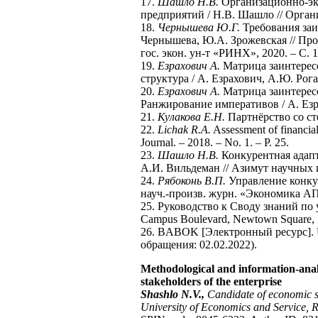
17.
Шашло Н.В.
Организационно-эк
предприятий / Н.В. Шашло // Организ
18.
Чернышева Ю.Г.
Требования заи
Чернышева, Ю.А. Зрожевская // Проб
гос. экон. ун-т «РИНХ», 2020. – С. 
19.
Езрахович А.
Матрица заинтересо
структура / А. Езрахович, А.Ю. Рога
20.
Езрахович А.
Матрица заинтересо
Ранжирование императивов / А. Езра
21.
Кулакова Е.Н.
Партнёрство со сте
22.
Lichak R.A.
Assessment of financial
Journal. – 2018. – No. 1. – P. 25.
23.
Шашло Н.В.
Конкурентная адапт
А.И. Вильдеман // Азимут научных ис
24.
Рябоконь В.П.
Управление конку
науч.-произв. журн. «Экономика АПК»
25. Руководство к Своду знаний по 
Campus Boulevard, Newtown Square
26. BABOK [Электронный ресурс]. URL: 
обращения: 02.02.2022).
Methodological and information-analyt
stakeholders of the enterprise
Shashlo N.V.,
Candidate of economic sc
University of Economics and Service, R