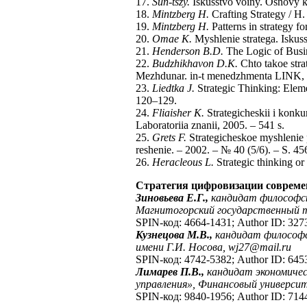
17.
Sun-tszy.
Iskusstvo voiny. Osnovy kit
18.
Mintzberg
Н
.
Crafting Strategy / Н.
19.
Mintzberg H.
Patterns in strategy f
20.
Omae K.
Myshlenie stratega. Iskuss
21.
Henderson B.D.
The Logic of Busin
22.
Budzhikhavon D.K.
Chto takoe stra
Mezhdunar. in-t menedzhmenta LINK, 2
23.
Liedtka J.
Strategic Thinking: Eleme
120–129.
24.
Fliaisher K.
Strategicheskii i konk
Laboratoriia znanii, 2005. – 541 s.
25.
Grets F.
Strategicheskoe myshlenie p
reshenie. – 2002. – № 40 (5/6). – S. 4
26.
Heracleous L.
Strategic thinking o
Стратегия цифровизации соврем
Зиновьева Е.Г.,
кандидат философск
Магнитогорский государственный т
SPIN-код: 4664-1431; Author ID: 327
Кузнецова М.В.,
кандидат философс
имени Г.И. Носова,
wj
27@
mail
.
ru
SPIN-код: 4742-5382; Author ID: 64
Лимарев П.В.,
кандидат экономиче
управления», Финансовый универс
SPIN-код: 9840-1956; Author ID: 714