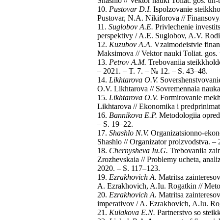
Shashlo // Vektor nauki Toliat. gos. un
10.
Pustovar D.I.
Ispolzovanie steikkho
Pustovar, N.A. Nikiforova // Finansovy
11.
Suglobov A.E.
Privlechenie investit
perspektivy / A.E. Suglobov, A.V. Rodi
12.
Kuzubov A.A.
Vzaimodeistvie finan
Maksimova // Vektor nauki Toliat. gos. 
13.
Petrov A.M.
Trebovaniia steikkholde
– 2021. – T. 7. – № 12. – S. 43–48.
14.
Likhtarova O.V.
Sovershenstvovanie 
O.V. Likhtarova // Sovremennaia nauka:
15.
Likhtarova O.V.
Formirovanie mekha
Likhtarova // Ekonomika i predprinimat
16.
Bannikova E.P.
Metodologiia oprede
– S. 19–22.
17.
Shashlo N.V.
Organizatsionno-ekono
Shashlo // Organizator proizvodstva. –
18.
Chernysheva Iu.G.
Trebovaniia zain
Zrozhevskaia // Problemy ucheta, analiz
2020. – S. 117–123.
19.
Ezrakhovich A.
Matritsa zainteresova
A. Ezrakhovich, A.Iu. Rogatkin // Met
20.
Ezrakhovich A.
Matritsa zainteresov
imperativov / A. Ezrakhovich, A.Iu. R
21.
Kulakova E.N.
Partnerstvo so steik