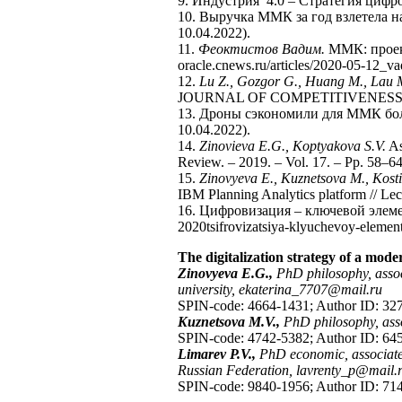
9. Индустрия 4.0 – Стратегия цифро
10. Выручка ММК за год взлетела на
10.04.2022).
11.
Феоктистов Вадим.
ММК: проект
oracle.cnews.ru/articles/2020-05-12_v
12.
Lu Z., Gozgor G., Huang M., Lau 
JOURNAL OF COMPETITIVENESS. – 202
13. Дроны сэкономили для ММК боле
10.04.2022).
14.
Zinovieva E.G., Koptyakova S.V.
As
Review. – 2019. – Vol. 17. – Pр. 58–64
15.
Zinovyeva E., Kuznetsova M., Kosti
IBM Planning Analytics platform // Le
16. Цифровизация – ключевой элеме
2020tsifrovizatsiya-klyuchevoy-elemen
The digitalization strategy of a mo
Zinovyeva E.G.,
PhD philosophy, assoc
university, ekaterina_7707@mail.ru
SPIN-code: 4664-1431; Author ID: 32
Kuznetsova M.V.,
PhD philosophy, asso
SPIN-code: 4742-5382; Author ID: 6
Limarev P.V.,
PhD economic, associate
Russian Federation, lavrenty_p@mail.
SPIN-code: 9840-1956; Author ID: 71