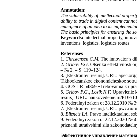
Annotation:
The vulnerability of intellectual prope
ability to trade in digital content canno
emergence of an idea to its implementat
The basic principles for ensuring the se
Keywords:
intellectual property, innov
inventions, logistics, logistics routes.
Referenses
1.
Christensen C.M.
The innovator’s di
2.
Gribov P.G.
Otsenka effektivnosti or
– № 2. – S. 119–124.
3. [Elektronnyi resurs]. URL: apec.org/
Tikhookeanskoe ekonomicheskoe sotru
4. GOST R 54869 «Trebovaniia k upravle
5
. Gribov P.G., Lozik N.F.
Upravlenie k
resurs]. URL: naukovedenie.ru/PDF/1
6. Federalnyi zakon ot 28.12.2010 № 39
7. [Elektronnyi resurs]. URL: pwc.ru/r
8.
Bliznets I.A.
Pravo intellektualnoi so
9. Federalnyi zakon ot 22.12.2020 № 45
priznanii utrativshimi silu zakonodatel
Эффективное управление материа