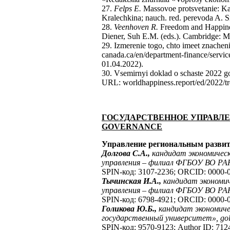
27.
Felps E.
Massovoe protsvetanie: Kak
Kralechkina; nauch. red. perevoda A. Sm
28.
Veenhoven R.
Freedom and Happiness
Diener, Suh E.M. (eds.). Cambridge: M
29. Izmerenie togo, chto imeet znachen
canada.ca/en/department-finance/service
01.04.2022).
30. Vsemirnyi doklad o schaste 2022 go
URL: worldhappiness.report/ed/2022/tre
ГОСУДАРСТВЕННОЕ УПРАВЛ
GOVERNANCE
Управление региональным развити
Долгова С.А.,
кандидат экономичес
управления – филиал ФГБОУ ВО РА
SPIN-код: 3107-2236; ORCID: 0000-0
Тычинская И.А.,
кандидат экономи
управления – филиал ФГБОУ ВО РА
SPIN-код: 6798-4921; ORCID: 0000-0
Голикова Ю.Б.,
кандидат экономиче
государственный университет»,
go
SPIN-код: 9570-9123; Author ID: 712