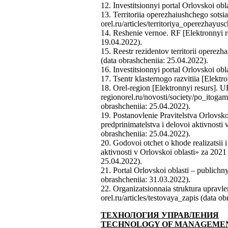
12. Investitsionnyi portal Orlovskoi obl
13. Territoriia operezhaiushchego sots
orel.ru/articles/territoriya_operezhay
14. Reshenie vernoe. RF [Elektronnyi 
19.04.2022).
15. Reestr rezidentov territorii operez
(data obrashcheniia: 25.04.2022).
16. Investitsionnyi portal Orlovskoi obl
17. Tsentr klasternogo razvitiia [Elekt
18. Orel-region [Elektronnyi resurs]. 
regionorel.ru/novosti/society/po_ito
obrashcheniia: 25.04.2022).
19. Postanovlenie Pravitelstva Orlovsk
predprinimatelstva i delovoi aktivnost
obrashcheniia: 25.04.2022).
20. Godovoi otchet o khode realizatsii 
aktivnosti v Orlovskoi oblasti» za 202
25.04.2022).
21. Portal Orlovskoi oblasti – publich
obrashcheniia: 31.03.2022).
22. Organizatsionnaia struktura upravle
orel.ru/articles/testovaya_zapis (data o
ТЕХНОЛОГИЯ УПРАВЛЕНИЯ
TECHNOLOGY
OF
MANAGEME