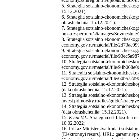
economy.samregion.ru/upload/iblock/82a
5. Strategiia sotsialno-ekonomicheskogo
15.12.2021).
6. Strategiia sotsialno-ekonomicheskogo 
obrashcheniia: 15.12.2021).
7. Strategiia sotsialno-ekonomicheskogo
hmsu.zsperm.ru/s6/images/Sovmestnie/
8. Strategiia sotsialno-ekonomicheskog
economy.gov.ru/material/file/2d73ae09
9. Strategiia sotsialno-ekonomicheskogo
economy.gov.ru/material/file/93ec5a9
10. Strategiia sotsialno-ekonomicheskog
economy.gov.ru/material/file/94b068e06
11. Strategiia sotsialno-ekonomicheskog
economy.gov.ru/material/file/60ba72d
12. Strategiia sotsialno-ekonomicheskog
(data obrashcheniia: 15.12.2021).
13. Strategiia sotsialno-ekonomichesko
invest.primorsky.ru/files/guide/strategy
14. Strategiia sotsialno-ekonomichesk
(data obrashcheniia: 15.12.2021).
15.
Kvint V.L.
Strategiia est filosofiia 
10.02.2022).
16. Prikaz Ministerstva truda i sotsia
[Elektronnyi resurs]. URL: garant.ru/p