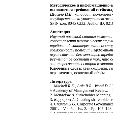
Методическое и информационно-а
выполнения требований стейкхол
Шашло Н.В.,
кандидат экономичес
государственный университет эконо
SPIN-код: 8045-6232; Author ID: 82
Аннотация:
Научной новизной статьи является
сопоставлении иерархических стру
требований заинтересованных стор
возможность повысить эффективно
осуществлять декомпозицию требова
результатов состоит в том, что д
заинтересованных сторон компании 
Ключевые слова:
стейкхолдеры, з
ограничения, освоенный объём.
Литература
1.
Mitchell R.K., Agle B.R., Wood D.J.
// Academy of Management Review. – 19
2.
Mendelow A.
Stakeholder Mapping. P
3.
Rappaport A.
Creating shareholder va
4.
Charreaux G.
Corporate Governance:
2001. – Vol. 5. – Iss. 2. – Рp. 107–128.