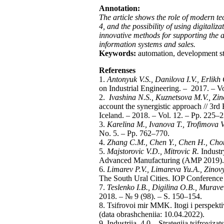
Annotation:
The article shows the role of modern tec
4, and the possibility of using digitali
innovative methods for supporting the ac
information systems and sales.
Keywords:
automation, development str
Referenses
1.
Antonyuk V.S., Danilova I.V., Erlikh 
on Industrial Engineering. – 2017. – Vo
2.
Ivashina N.S., Kuznetsova M.V., Zin
account the synergistic approach // 3
Iceland. – 2018. – Vol. 12. – Pр. 225–2
3.
Karelina M., Ivanova T., Trofimova V
No. 5. – Pp. 762–770.
4.
Zhang C.M., Chen Y., Chen H., Cho
5.
Majstorovic V.D., Mitrovic R.
Industr
Advanced Manufacturing (AMP 2019). 
6.
Limarev P.V., Limareva Yu.A., Zinov
The South Ural Cities. IOP Conference 
7.
Teslenko I.B., Digilina O.B., Murave
2018. – № 9 (98). – S. 150–154.
8. Tsifrovoi mir MMK. Itogi i perspek
(data obrashcheniia: 10.04.2022).
9. Industriia 4.0 – Strategiia tsifrovi