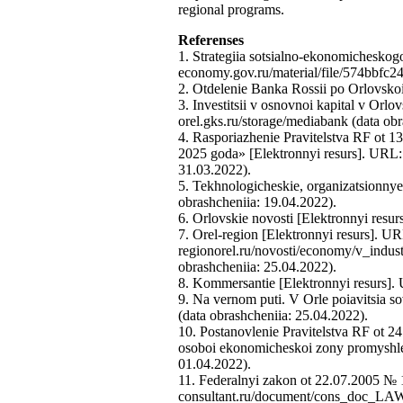
regional programs.
Referenses
1. Strategiia sotsialno-ekonomicheskogo
economy.gov.ru/material/file/574bbfc2
2. Otdelenie Banka Rossii po Orlovskoi 
3. Investitsii v osnovnoi kapital v Orlo
orel.gks.ru/storage/mediabank (data ob
4. Rasporiazhenie Pravitelstva RF ot 13
2025 goda» [Elektronnyi resurs]. URL
31.03.2022).
5. Tekhnologicheskie, organizatsionnye 
obrashcheniia: 19.04.2022).
6. Orlovskie novosti [Elektronnyi resu
7. Orel-region [Elektronnyi resurs]. U
regionorel.ru/novosti/economy/v_indu
obrashcheniia: 25.04.2022).
8. Kommersantie [Elektronnyi resurs].
9. Na vernom puti. V Orle poiavitsia s
(data obrashcheniia: 25.04.2022).
10. Postanovlenie Pravitelstva RF ot 2
osoboi ekonomicheskoi zony promyshlen
01.04.2022).
11. Federalnyi zakon ot 22.07.2005 № 
consultant.ru/document/cons_doc_LAW_