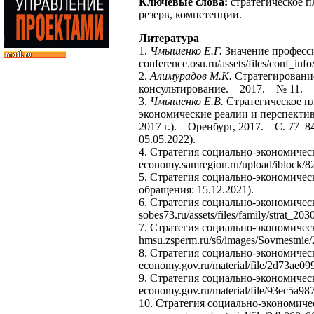
Ключевые слова:
стратегическое 
резерв, компетенции.
Литература
1.
Чмышенко Е.Г.
Значение професси
conference.osu.ru/assets/files/conf_in
2.
Алимурадов М.К.
Стратегирование
консультирование. – 2017. – № 11. –
3.
Чмышенко Е.В.
Стратегическое п
экономические реалии и перспективы р
2017 г.). – Оренбург, 2017. – С. 77
05.05.2022).
4. Стратегия социально-экономическ
economy.samregion.ru/upload/iblock/82
5. Стратегия социально-экономическо
обращения: 15.12.2021).
6. Стратегия социально-экономичес
sobes73.ru/assets/files/family/strat_2
7. Стратегия социально-экономичес
hmsu.zsperm.ru/s6/images/Sovmestnie
8. Стратегия социально-экономичес
economy.gov.ru/material/file/2d73ae0
9. Стратегия социально-экономичес
economy.gov.ru/material/file/93ec5a
10. Стратегия социально-экономиче