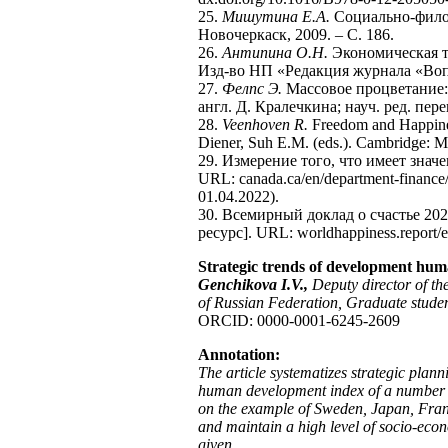
25.
Мишутина Е.А.
Социально-филосо
Новочеркаск, 2009. – С. 186.
26.
Антипина О.Н.
Экономическая те
Изд-во НП «Редакция журнала «Вопр
27.
Фелпс Э.
Массовое процветание: 
англ. Д. Кралечкина; науч. ред. пер
28.
Veenhoven R.
Freedom and Happiness
Diener, Suh E.M. (eds.). Cambridge: M
29. Измерение того, что имеет знач
URL: canada.ca/en/department-finance/s
01.04.2022).
30. Всемирный доклад о счастье 20
ресурс]. URL: worldhappiness.report/e
Strategic trends of development huma
Genchikova I.V.,
Deputy director of th
of Russian Federation, Graduate stud
ORCID: 0000-0001-6245-2609
Annotation:
The article systematizes strategic plan
human development index of a number of 
on the example of Sweden, Japan, Franc
and maintain a high level of socio-econ
given.