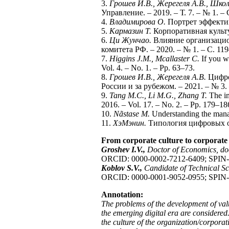
3.
Грошев И.В., Жерегеля А.В., Шко
Управление. – 2019. – Т. 7. – № 1. – 
4.
Владимирова О.
Портрет эффективн
5.
Кармазин Т.
Корпоративная культура
6.
Ци Жунчао.
Влияние организацион
комитета РФ. – 2020. – № 1. – С. 11
7.
Higgins J.M., Mcallaster C.
If you wa
Vol. 4. – No. 1. – Pp. 63–73.
8.
Грошев И.В., Жерегеля А.В.
Цифро
России и за рубежом. – 2021. – № 3.
9.
Tang M.C., Li M.G., Zhang T.
The im
2016. – Vol. 17. – No. 2. – Pp. 179–18
10.
Nãstase M.
Understanding the manag
11.
Хэ
Мэнин
.
Типология цифровых ор
From corporate culture to corporate 
Groshev I.V.,
Doctor of Economics, doc
ORCID: 0000-0002-7212-6409; SPIN-c
Koblov S.V.,
Candidate of Technical S
ORCID: 0000-0001-9052-0955; SPIN-c
Annotation:
The problems of the development of value
the emerging digital era are considered.
the culture of the organization/corporati