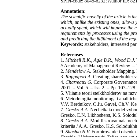
SPIN-code: 8045-6232; Author ID: 82
Annotation:
The scientific novelty of the article i
which, unlike the existing ones, allows 
actually spent, which will improve the 
requirements by processes using the pro
and predicting the fulfillment of the re
Keywords:
stakeholders, interested par
Referenses
1.
Mitchell R.K., Agle B.R., Wood D.J.
// Academy of Management Review. – 19
2.
Mendelow A.
Stakeholder Mapping. P
3.
Rappaport A.
Creating shareholder va
4.
Charreaux G.
Corporate Governance:
2001. – Vol. 5. – Iss. 2. – Рp. 107–128.
5. Vliianie teorii steikkholderov na r
6. Metodologiia monitoringa i analitic
V.V. Berdnikov, O.Iu. Gavel, Ch.V. Ke
7.
Gresko A.A.
Nechetkaia model vybora 
Gresko, E.N. Likhosherst, K.S. Soloduk
8.
Gresko A.A.
Modifitsirovannaia nech
kriteriia / A.A. Gresko, K.S. Solodukhi
9.
Shashlo N.V.
Formirovanie i otsenka 