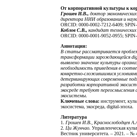
От корпоративной культуры к корп
Грошев И.В.,
доктор экономических
директора НИИ образования и науки
ORCID: 0000-0002-7212-6409; SPIN-
Коблов С.В.,
кандидат технических
ORCID: 0000-0001-9052-0955; SPIN-
Аннотация:
В статье рассматривается проблем
трансформации зарождающейся digit
выявлено значение культуры органи
необходимость приведения в соотв
конкретно-сложившимися условиям
детерминирующих современные подх
разработки корпоративной экосистем
экосреде требуют переосмысления 
экосистемы.
Ключевые слова:
инструмент, куль
экосистема, экосреда, digital-эпоха.
Литература
1.
Грошев И.В., Краснослободцев А.
2.
Ци Жунчао.
Управленческая культ
Вестник университета. – 2021. – № 4