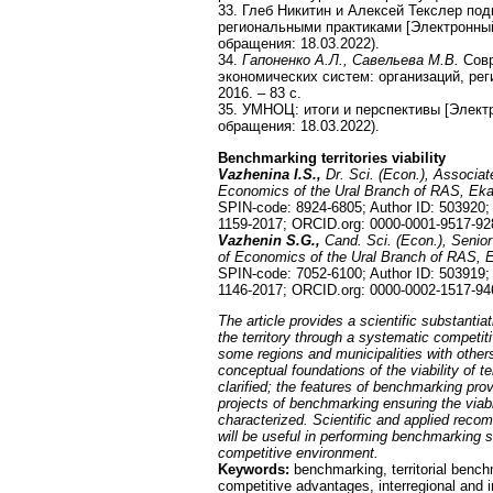
33. Глеб Никитин и Алексей Текслер по
региональными практиками [Электронный 
обращения: 18.03.2022).
34.
Гапоненко А.Л., Савельева М.В.
Совр
экономических систем: организаций, рег
2016. – 83 с.
35. УМНОЦ: итоги и перспективы [Электр
обращения: 18.03.2022).
Benchmarking territories viability
Vazhenina I.S.,
Dr. Sci. (Econ.), Associat
Economics of the Ural Branch of RAS, Eka
SPIN-code: 8924-6805; Author ID: 503920
1159-2017; ORCID.org: 0000-0001-9517-9
Vazhenin S.G.,
Cand. Sci. (Econ.), Senior
of Economics of the Ural Branch of RAS, 
SPIN-code: 7052-6100; Author ID: 503919
1146-2017; ORCID.org: 0000-0002-1517-9
The article provides a scientific substantia
the territory through a systematic competi
some regions and municipalities with othe
conceptual foundations of the viability of 
clarified; the features of benchmarking provi
projects of benchmarking ensuring the viabil
characterized. Scientific and applied reco
will be useful in performing benchmarking stu
competitive environment.
Keywords:
benchmarking, territorial benchm
competitive advantages, interregional and in