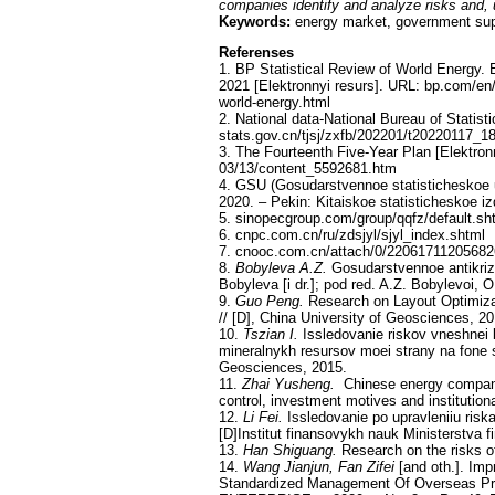
companies identify and analyze risks and, 
Keywords:
energy market, government supp
Referenses
1. BP Statistical Review of World Energy. 
2021 [Elektronnyi resurs]. URL: bp.com/en/
world-energy.html
2. National data-National Bureau of Statist
stats.gov.cn/tjsj/zxfb/202201/t20220117_1
3. The Fourteenth Five-Year Plan [Elektro
03/13/content_5592681.htm
4. GSU (Gosudarstvennoe statisticheskoe up
2020. – Pekin: Kitaiskoe statisticheskoe iz
5. sinopecgroup.com/group/qqfz/default.sh
6. cnpc.com.cn/ru/zdsjyl/sjyl_index.shtml
7. cnooc.com.cn/attach/0/22061711205682
8.
Bobyleva A.Z.
Gosudarstvennoe antikrizis
Bobyleva [i dr.]; pod red. A.Z. Bobylevoi, O
9.
Guo Peng.
Research on Layout Optimiza
// [D], China University of Geosciences, 20
10.
Tszian I.
Issledovanie riskov vneshnei
mineralnykh resursov moei strany na fone st
Geosciences, 2015.
11.
Zhai Yusheng.
Chinese energy companie
control, investment motives and institutiona
12.
Li Fei.
Issledovanie po upravleniiu riskam
[D]Institut finansovykh nauk Ministerstva f
13.
Han Shiguang.
Research on the risks of
14.
Wang Jianjun, Fan Zifei
[and oth.]. Im
Standardized Management Of Overseas Pr