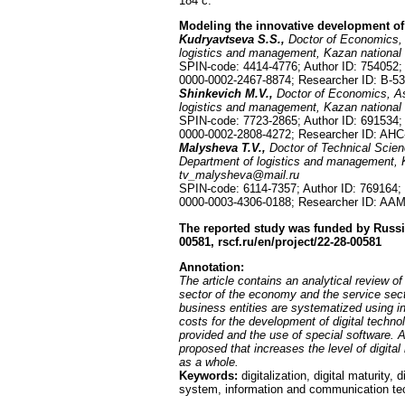
184 с.
Modeling the innovative development o
Kudryavtseva S.S.,
Doctor of Economics, 
logistics and management, Kazan national 
SPIN-code: 4414-4776; Author ID: 754052
0000-0002-2467-8874; Researcher ID: B-5
Shinkevich M.V.,
Doctor of Economics, As
logistics and management, Kazan national 
SPIN-code: 7723-2865; Author ID: 691534
0000-0002-2808-4272; Researcher ID: AHC
Malysheva T.V.,
Doctor of Technical Scien
Department of logistics and management, K
tv_malysheva@mail.ru
SPIN-code: 6114-7357; Author ID: 769164
0000-0003-4306-0188; Researcher ID: AA
The reported study was funded by Russi
00581,
rscf.ru/en/project/22-28-00581
Annotation
:
The article contains an analytical review of
sector of the economy and the service secto
business entities are systematized using in
costs for the development of digital techno
provided and the use of special software. 
proposed that increases the level of digita
as a whole.
Keywords:
digitalization, digital maturit
system, information and communication tech