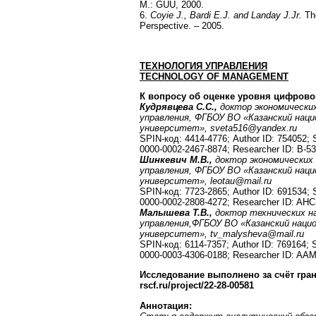
M.: GUU, 2000.
6.
Coyie J., Bardi E.J. and Landay J.Jr.
Th
Perspective. – 2005.
ТЕХНОЛОГИЯ
УПРАВЛЕНИЯ
TECHNOLOGY OF MANAGEMENT
К вопросу об оценке уровня цифрово
Кудрявцева С.С.,
доктор экономически
управления, ФГБОУ ВО «Казанский нац
университет»,
sveta
516@
yandex
.
ru
SPIN-код: 4414-4776; Author ID: 754052;
0000-0002-2467-8874; Researcher ID: B-5
Шинкевич М.В.,
доктор экономических
управления, ФГБОУ ВО «Казанский нац
университет»,
leotau
@
mail
.
ru
SPIN-код: 7723-2865; Author ID: 691534;
0000-0002-2808-4272; Researcher ID: AHC
Малышева Т.В.,
доктор технических н
управления,
ФГБОУ ВО «Казанский наци
университет»,
tv_malysheva@mail.ru
SPIN-код: 6114-7357; Author ID: 769164;
0000-0003-4306-0188; Researcher ID: AA
Исследование выполнено за счёт гран
rscf.ru/project/22-28-00581
Аннотация: