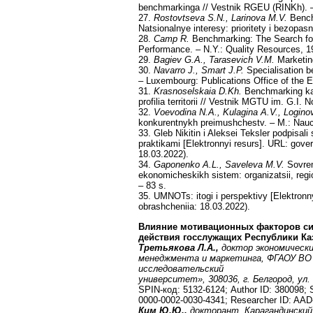
benchmarkinga // Vestnik RGEU (RINKh). –
27.
Rostovtseva S.N., Larinova M.V.
Bench
Natsionalnye interesy: prioritety i bezopas
28.
Camp R.
Benchmarking: The Search for 
Performance. – N.Y.: Quality Resources, 1
29.
Bagiev G.A., Tarasevich V.M.
Marketing
30.
Navarro J., Smart J.P.
Specialisation 
– Luxembourg: Publications Office of the 
31.
Krasnoselskaia D.Kh.
Benchmarking ka
profilia territorii // Vestnik MGTU im. G.I
32.
Voevodina N.A., Kulagina A.V., Loginov
konkurentnykh preimushchestv. – M.: Nauc
33. Gleb Nikitin i Aleksei Teksler podpisa
praktikami [Elektronnyi resurs]. URL: gov
18.03.2022).
34.
Gaponenko A.L., Saveleva M.V.
Sovrem
ekonomicheskikh sistem: organizatsii, reg
– 83 s.
35. UMNOTs: itogi i perspektivy [Elektronn
obrashcheniia: 18.03.2022).
Влияние мотивационных факторов си
действия госслужащих Республики Ка
Третьякова Л.А.,
доктор экономически
менеджмента и маркетинга, ФГАОУ ВО 
исследовательский
университет», 308036, г. Белгород, ул.
SPIN-код: 5132-6124; Author ID: 380098;
0000-0002-0030-4341; Researcher ID: AAD
Ким Ю.Ю.,
докторант, Карагандинский