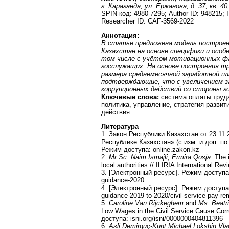
г. Караганда, ул. Ержанова, д. 37, кв. 40
SPIN-код: 4980-7295; Author ID: 948215;
Researcher ID: CAF-3569-2022
Аннотация:
В статье предложена модель построен
Казахстан на основе специфики и особ
том числе с учётом мотивационных ф
госслужащих. На основе построения тр
раз
мера среднемесячной заработной пл
подтверждающие,
что с увеличением 
коррупционных
действий со стороны г
Ключевые слова:
система оплаты труда
политика, управление, стратегия разви
действия.
Литература
1. Закон Республики Казахстан от 23.11
Республике Казахстан» (с изм. и доп. по
Режим доступа: online.zakon.kz
2.
Mr.Sc. Nаim Ismаjli, Ermirа Qоsja.
The 
lоcal authorities // ILIRIA International Rev
3. [Электронный ресурс]. Режим доступа: g
guidance-2020
4. [Электронный ресурс]. Режим доступа: g
guidance-2019-to-2020/civil-service-pay-re
5.
Caroline Van Rijckeghem
and
Ms. Beatr
Low Wages in the Civil Service Cause Co
доступа: isni.org/isni/0000000404811396
6.
Asli Demirgüç-Kunt Michael Lokshin Vla