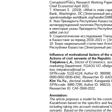
Corruption//Policy Research Working Paper
Chief Economist April 2021.
7.
Khemani S.
(2019). «What is state cap
Bank, Washington, DC [Электронный ресу
openknowledge.worldbank.org/handle/1098
8. Указ Президента Республики Казахст
антикоррупционной политики Республики
в некоторые указы Президента Республи
adilet.zan.kz/
9. Социологические исследования Trans
в Казахстане за период 2019–2021 гг. [Э
10. Бюро национальной статистики Аген
Республики Казахстан [Электронный ресур
Influence of motivational factors of the
Actions of civil servants of the Republi
Tretjakov
а
L.A.,
Doctor of Economics, ass
marketing Department, FGAOU VO «Belgoro
lora_tretyakova@mail.ru
SPIN-code: 5132-6124; Author ID: 380098
0000-0002-0030-4341; Researcher ID: AAD
Kim Yu.Yu.,
doctoral student, Karaganda 
SPIN-code: 4980-7295; Author ID: 948215
Researcher ID: CAF-3569-2022
Annotation
:
The article proposes a model for the constru
Kazakhstan based on the specifics and featu
including taking into account motivational f
servants. Based on the construction of the