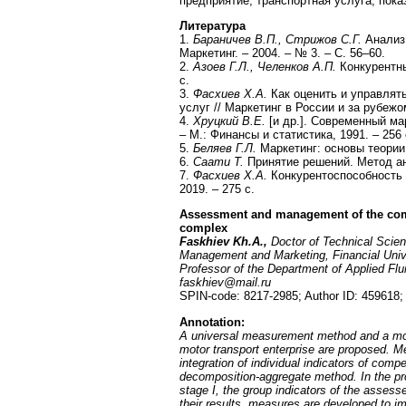
предприятие, транспортная услуга, пок
Литература
1.
Бараничев В.П., Стрижов С.Г.
Анализ
Маркетинг. – 2004. – № 3. – С. 56–60.
2.
Азоев Г.Л., Челенков А.П.
Конкурентны
с.
3.
Фасхиев Х.А.
Как оценить и управлят
услуг // Маркетинг в России и за рубежом
4.
Хруцкий В.Е.
[и др.]. Современный мар
– М.: Финансы и статистика, 1991. – 256 
5.
Беляев Г.Л.
Маркетинг: основы теории 
6.
Cаати Т.
Принятие решений. Метод ана
7.
Фасхиев Х.А.
Конкурентоспособность о
2019. – 275 с.
А
ssessment and management of the compet
complex
Faskhiev Kh.
А
.,
Doctor of Technical Scie
Management and Marketing, Financial Unive
Professor of the Department of Applied Flu
faskhiev@mail.ru
SPIN-code: 8217-2985; Author ID: 459618
Annotation
:
A universal measurement method and a mode
motor transport enterprise are proposed. M
integration of individual indicators of compe
decomposition-aggregate method. In the p
stage I, the group indicators of the asses
their results, measures are developed to imp