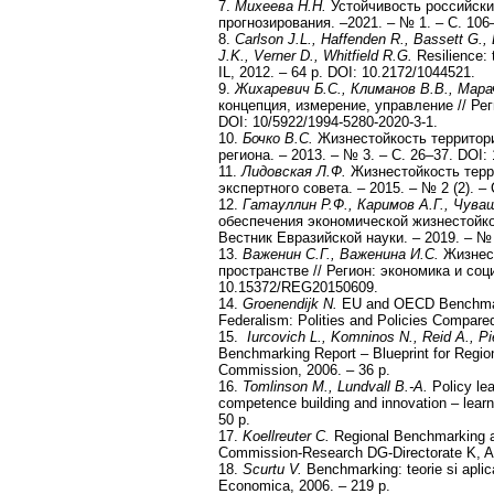
7.
Михеева Н.Н.
Устойчивость российски
прогнозирования. –2021. – № 1. – С. 106–
8.
Carlson J.L., Haffenden R., Bassett G., B
J.K., Verner D., Whitfield R.G.
Resilience: 
IL, 2012. – 64 p. DOI: 10.2172/1044521.
9.
Жихаревич Б.С., Климанов В.В., Марач
концепция, измерение, управление // Рег
DOI: 10/5922/1994-5280-2020-3-1.
10.
Бочко В.С.
Жизнестойкость территори
региона. – 2013. – № 3. – С. 26–37. DOI: 
11.
Лидовская Л.Ф.
Жизнестойкость терри
экспертного совета. – 2015. – № 2 (2). – 
12.
Гатауллин Р.Ф., Каримов А.Г., Чува
обеспечения экономической жизнестойко
Вестник Евразийской науки. – 2019. – № 3
13.
Важенин С.Г., Важенина И.С.
Жизнест
пространстве // Регион: экономика и соци
10.15372/REG20150609.
14.
Groenendijk N.
EU and OECD Benchmar
Federalism: Polities and Policies Compare
15.
Iurcovich L., Komninos N., Reid A., Pi
Benchmarking Report – Blueprint for Regio
Commission, 2006. – 36 p.
16.
Tomlinson M., Lundvall B.-A.
Policy le
competence building and innovation – learn
50 p.
17.
Koellreuter
С
.
Regional Benchmarking as
Commission-Research DG-Directorate K, Apr
18.
Scurtu V.
Benchmarking: teorie si aplica
Economica, 2006. – 219 p.