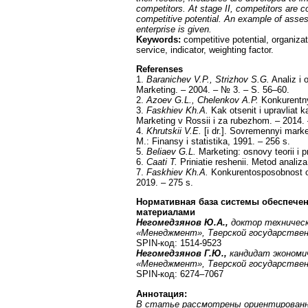
competitors. At stage II, competitors are co
competitive potential. An example of assess
enterprise is given.
Keywords:
competitive potential, organiz
service, indicator, weighting factor.
Referenses
1.
Baranichev V.P., Strizhov S.G.
Analiz i 
Marketing. – 2004. – № 3. – S. 56–60.
2.
Azoev G.L., Chelenkov A.P.
Konkurentny
3.
Faskhiev Kh.A.
Kak otsenit i upravliat 
Marketing v Rossii i za rubezhom. – 2014.
4.
Khrutskii V.E.
[i dr.]. Sovremennyi marke
M.: Finansy i statistika, 1991. – 256 s.
5.
Beliaev G.L.
Marketing: osnovy teorii i 
6.
Caati T.
Priniatie reshenii. Metod analiza 
7.
Faskhiev Kh.A.
Konkurentosposobnost or
2019. – 275 s.
Нормативная база системы обеспече
материалами
Негомедзянов Ю.А.,
доктор техническ
«Менеджмент», Тверской государствен
SPIN-код: 1514-9523
Негомедзянов Г.Ю.,
кандидат экономи
«Менеджмент», Тверской государствен
SPIN-код: 6274–7067
Аннотация:
В статье рассмотрены ориентирован