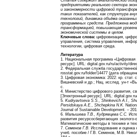
Статья содержит аналитический обзо
предприятиями реального сектора эко
и закономерности цифровой трансформ
таких показателей, как структура вн
технологий, динамика объёма оказанны
программных средств. Предложена мод
трансформацией, повышающая уровень
экономической системы в целом.
Ключевые слова:
цифровизация, цифро
управления, система управления, инфо
технологии, цифровая среда.
Литература
1. Национальная программа «Цифровая 
ресурс]. URL: digital.gov.ru/ru/activity/di
2. Федеральная служба государственной
rosstat.gov.ru/folder/14477 (дата обращен
3. Цифровая экономика: 2022: кр. стат. 
Вишневский и др.; Нац. исслед. ун-т «В
с.
4. Министерство цифрового развития, с
[Электронный ресурс]. URL: digital.gov.ru
5.
Kudryavtseva S.S., Shinkevich A.I., Sh
Persidskaya A.E., Shchepkina N.K.
Nation
Journal of Sustainable Development. – 201
6.
Малышева Т.В., Кудрявцева С.С.
Испо
развития ресурсосберегающих эколого-о
Математические методы в технике и техно
7.
Семенов Г.В.
Исследование и оценка 
учеб. пособие / Г.В. Семенов, М.В. Никол