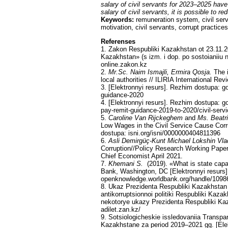
salary of civil servants for 2023–2025 have
salary of civil servants, it is possible to r
Keywords:
remuneration system, civil ser
motivation, civil servants, corrupt practices
Referenses
1. Zakon Respubliki Kazakhstan ot 23.11.
Kazakhstan» (s izm. i dop. po sostoianiiu 
online.zakon.kz
2.
Mr.Sc. Nаim Ismаjli, Ermirа Qоsja.
The 
lоcal authorities // ILIRIA International Rev
3. [Elektronnyi resurs]. Rezhim dostupa: go
guidance-2020
4. [Elektronnyi resurs]. Rezhim dostupa: gо
pay-remit-guidance-2019-to-2020/civil-serv
5.
Caroline Van Rijckeghem
and
Ms. Beatr
Low Wages in the Civil Service Cause Corr
dostupa: isni.org/isni/0000000404811396
6.
Asli Demirgüç-Kunt Michael Lokshin Vla
Corruption//Policy Research Working Paper
Chief Economist April 2021.
7.
Khemani S.
(2019). «What is state cap
Bank, Washington, DC [Elektronnyi resurs
openknowledge.worldbank.org/handle/1098
8. Ukaz Prezidenta Respubliki Kazakhstan
antikorruptsionnoi politiki Respubliki Kaz
nekotorye ukazy Prezidenta Respubliki Kaz
adilet.zan.kz/
9. Sotsiologicheskie issledovaniia Transp
Kazakhstane za period 2019–2021 gg. [Elek