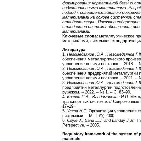
формирования нормативной базы сист
подготовленными материалами. Разраб
подход к совершенствованию обеспече
материалами на основе системной ст
стандартизации. Показано содержание
стандартов системы обеспечения пре
материалами.
Ключевые слова:
металлургическое пр
материалами, системная стандартизаци
Литература
1.
Негомедзянов Ю.А., Негомедзянов Г.
обеспечения металлургического произво
управление цепями поставок. – 2018. – №
2.
Негомедзянов Ю.А., Негомедзянов Г.
обеспечения предприятий металлургии п
управление цепями поставок. – 2021. – №
3.
Негомедзянов Ю.А., Негомедзянов Г
предприятий металлургии подготовленн
рубежом. – 2022. – № 1. – C. 83–90.
4.
Козлов П.А., Владимирская И.П.
Метод
транспортных системах // Современные п
17–19.
5.
Усков Н.С.
Организация управления т
системами. – М.: ГУУ, 2000.
6.
Coyie J., Bardi E.J. and Landay J.Jr.
Th
Perspective. – 2005.
Regulatory framework of the system of p
materials