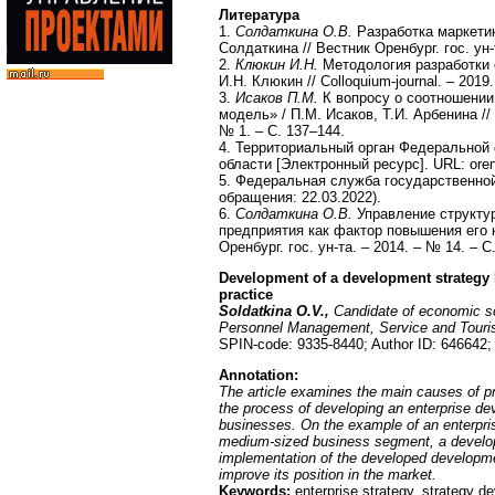
Литература
1.
Солдаткина О.В.
Разработка маркетин
Солдаткина // Вестник Оренбург. гос. ун-
2.
Клюкин И.Н.
Методология разработки 
И.Н. Клюкин // Colloquium-journal. – 2019
3.
Исаков П.М.
К вопросу о соотношении 
модель» / П.М. Исаков, Т.И. Арбенина /
№ 1. – С. 137–144.
4. Территориальный орган Федеральной 
области [Электронный ресурс]. URL: orens
5. Федеральная служба государственной 
обращения: 22.03.2022).
6.
Солдаткина О.В.
Управление структур
предприятия как фактор повышения его к
Оренбург. гос. ун-та. – 2014. – № 14. – С
Development of a development strategy
practice
Soldatkina O.V.,
Candidate of economic sc
Personnel
Management, Service and Touris
SPIN-code: 9335-8440; Author ID: 646642
Annotation:
The article examines the main causes of p
the process of developing an enterprise d
businesses. On the example of an enterpris
medium-sized business segment, a develo
implementation of the developed developme
improve its position in the market.
Keywords:
enterprise strategy, strategy d