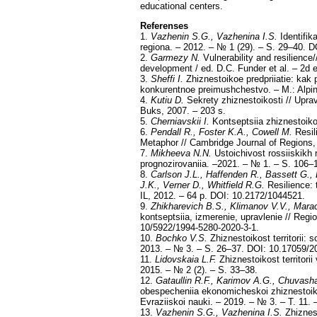
educational centers.
Referenses
1.
Vazhenin S.G., Vazhenina I.S.
Identifik
regiona. – 2012. – № 1 (29). – S. 29–40. 
2.
Garmezy N.
Vulnerability and resilience/
development / ed. D.C. Funder et al. – 2d
3.
Sheffi I.
Zhiznestoikoe predpriiatie: kak
konkurentnoe preimushchestvo. – M.: Alpi
4.
Kutiu D.
Sekrety zhiznestoikosti // Upra
Buks, 2007. – 203 s.
5.
Cherniavskii I.
Kontseptsiia zhiznestoiko
6.
Pendall R., Foster K.A., Cowell M.
Resil
Metaphor // Cambridge Journal of Regions,
7.
Mikheeva N.N.
Ustoichivost rossiiskik
prognozirovaniia. –2021. – № 1. – S. 106–
8.
Carlson J.L., Haffenden R., Bassett G., B
J.K., Verner D., Whitfield R.G.
Resilience: 
IL, 2012. – 64 p. DOI: 10.2172/1044521.
9.
Zhikharevich B.S., Klimanov V.V., Mara
kontseptsiia, izmerenie, upravlenie // Regi
10/5922/1994-5280-2020-3-1.
10.
Bochko V.S.
Zhiznestoikost territorii: 
2013. – № 3. – S. 26–37. DOI: 10.17059/2
11.
Lidovskaia L.F.
Zhiznestoikost territorii
2015. – № 2 (2). – S. 33–38.
12.
Gataullin R.F., Karimov A.G., Chuvash
obespecheniia ekonomicheskoi zhiznestoikos
Evraziiskoi nauki. – 2019. – № 3. – T. 11. 
13.
Vazhenin S.G., Vazhenina I.S.
Zhiznes