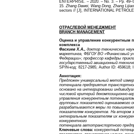
ENTERPRISE. – 2020. – No. 3. – Pp. 49–
15.
Zhang Dawei, Wang Dong, Zhang Lijiao
sectors // [J], INTERNATIONAL PETROLE
ОТРАСЛЕВОЙ МЕНЕДЖМЕНТ
BRANCH MANAGEMENT
Оценка и управление конкурентным п
комплекса
Фасхиев Х.А.,
доктор технических нау
маркетинга, ФБГОУ ВО «Финансовый у
Федерации»; профессор кафедры прикл
государственный авиационный техничес
SPIN-код: 8217-2985; Author ID: 459618;
Аннотация:
Предложен универсальный метод измере
потенциала предприятия транспортног
основано на интегрировании индивидуа
числовой критерий декомпозиционно-а
управления конкурентным потенциалом
групповых показателей оцениваемого о
разрабатываются меры по повышению 
показателям конкурентов. На втором 
интегральным показателям их конкуре
конкурентного
потенциала автотранспортного предп
Ключевые слова:
конкурентный потенци