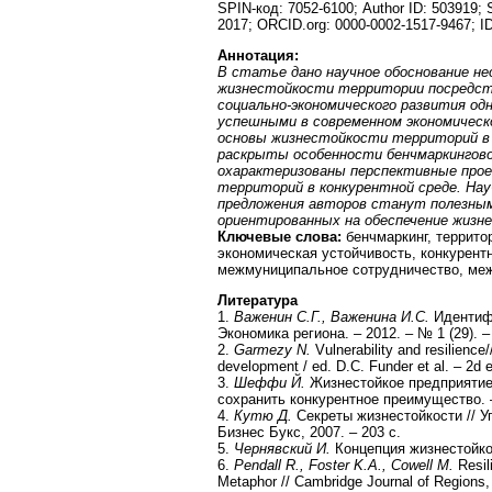
SPIN-код: 7052-6100; Author ID: 503919;
2017; ORCID.org: 0000-0002-1517-9467; 
Аннотация:
В статье дано научное обоснование не
жизнестойкости территории посредст
социально-экономического развития од
успешными в современном экономичес
основы жизнестойкости территорий в
раскрыты особенности бенчмаркингово
охарактеризованы перспективные прое
территорий в конкурентной среде. Нау
предложения авторов станут полезным
ориентированных на обеспечение жизн
Ключевые слова:
бенчмаркинг, террито
экономическая устойчивость, конкурен
межмуниципальное сотрудничество, меж
Литература
1.
Важенин С.Г., Важенина И.С.
Идентифи
Экономика региона. – 2012. – № 1 (29). –
2.
Garmezy N.
Vulnerability and resilience/
development / ed. D.C. Funder et al. – 2d
3.
Шеффи Й.
Жизнестойкое предприятие:
сохранить конкурентное преимущество. –
4.
Кутю Д.
Секреты жизнестойкости // У
Бизнес Букс, 2007. – 203 с.
5.
Чернявский И.
Концепция жизнестойкост
6.
Pendall R., Foster K.A., Cowell M.
Resil
Metaphor // Cambridge Journal of Regions,