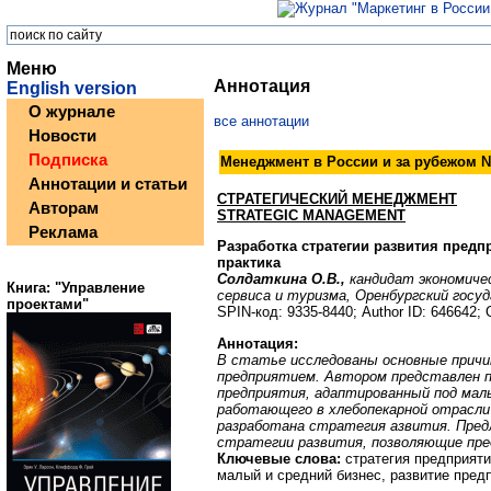
Меню
Аннотация
English version
О журнале
все аннотации
Новости
Подписка
Менеджмент в России и за рубежом №
Аннотации и статьи
СТРАТЕГИЧЕСКИЙ МЕНЕДЖМЕНТ
Авторам
STRATEGIC MANAGEMENT
Реклама
Разработка стратегии развития предп
практика
Солдаткина О.В.,
кандидат экономиче
Книга: "Управление
сервиса и туризма, Оренбургский госу
проектами"
SPIN-код: 9335-8440; Author ID: 646642;
Аннотация:
В статье исследованы основные причин
предприятием. Автором представлен п
предприятия, адаптированный под малы
работающего в хлебопекарной отрасли 
разработана стратегия азвития. Пред
стратегии развития, позволяющие пре
Ключевые слова:
стратегия предприяти
малый и средний бизнес, развитие пред