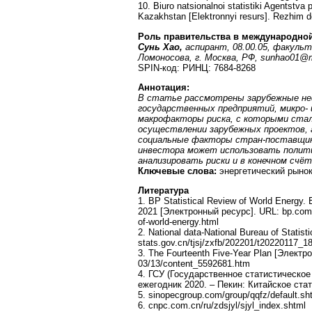
10. Biuro natsionalnoi statistiki Agentstva
Kazakhstan [Elektronnyi resurs]. Rezhim d
Роль правительства в международной
Сунь Хао,
аспирант, 08.00.05, факуль
Ломоносова, г. Москва, РФ,
sunhao
01@
SPIN-код: РИНЦ: 7684-8268
Аннотация:
В статье рассмотрены зарубежные н
государственных предприятий, микро-
макрофакторы риска, с которыми ста
осуществлении зарубежных проектов, а
социальные факторы стран-поставщик
инвестора может использовать полити
анализировать риски и в конечном счё
Ключевые слова:
энергетический рынок
Литература
1. BP Statistical Review of World Energy. 
2021 [Электронный ресурс]. URL: bp.com/en
of-world-energy.html
2. National data-National Bureau of Stati
stats.gov.cn/tjsj/zxfb/202201/t20220117_1
3. The Fourteenth Five-Year Plan [Электр
03/13/content_5592681.htm
4. ГСУ (Государственное статистическое 
ежегодник 2020. – Пекин: Китайское стат
5. sinopecgroup.com/group/qqfz/default.sh
6. cnpc.com.cn/ru/zdsjyl/sjyl_index.shtml