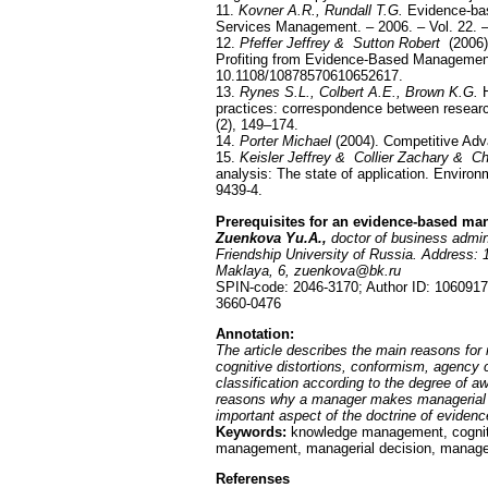
11.
Kovner A.R., Rundall T.G.
Evidence-bas
Services Management. – 2006. – Vol. 22. –
12.
Pfeffer Jeffrey & Sutton Robert
(2006).
Profiting from Evidence-Based Management
10.1108/10878570610652617.
13.
Rynes S.L., Colbert A.E., Brown K.G.
practices: correspondence between resea
(2), 149–174.
14.
Porter Michael
(2004). Competitive Adv
15.
Keisler Jeffrey & Collier Zachary & C
analysis: The state of application. Envir
9439-4.
Prerequisites for an evidence-based m
Zuenkova Yu.A.,
doctor of business admini
Friendship University of Russia. Address:
Maklaya, 6, zuenkova@bk.ru
SPIN-code: 2046-3170; Author ID: 1060917
3660-0476
Annotation
:
The article describes the main reasons fo
cognitive distortions, conformism, agency co
classification according to the degree of a
reasons why a manager makes managerial d
important aspect of the doctrine of evide
Keywords:
knowledge management, cogniti
management, managerial decision, managem
Referenses