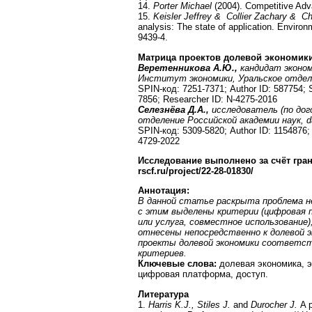
14.
Porter Michael
(2004). Competitive Adv
15.
Keisler Jeffrey & Collier Zachary & C
analysis: The state of application. Envir
9439-4.
Матрица проектов долевой экономик
Веретенникова А.Ю.,
кандидат эконо
Институт экономики, Уральское отдел
SPIN-код: 7251-7371; Author ID: 587754;
7856; Researcher ID: N-4275-2016
Селезнёва Д.А.,
исследователь (по дог
отделение Российской академии наук,
d
SPIN-код: 5309-5820; Author ID: 1154876
4729-2022
Исследование выполнено за счёт гран
rscf.ru/project/22-28-01830/
Аннотация:
В данной статье раскрыта проблема не
с этим выделены критерии (цифровая 
или услуга, совместное использование
отнесены непосредственно к долевой 
проекты долевой экономики соответст
критериев.
Ключевые слова:
долевая экономика, э
цифровая платформа, доступ.
Литература
1.
Harris K.J., Stiles J.
and
Durocher J.
A p