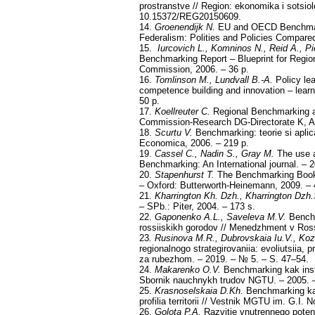
prostranstve // Region: ekonomika i sotsio
10.15372/REG20150609.
14.
Groenendijk N.
EU and OECD Benchmar
Federalism: Polities and Policies Compare
15.
Iurcovich L., Komninos N., Reid A., Pi
Benchmarking Report – Blueprint for Regio
Commission, 2006. – 36 p.
16.
Tomlinson M., Lundvall B.-A.
Policy le
competence building and innovation – learn
50 p.
17.
Koellreuter
С
.
Regional Benchmarking as
Commission-Research DG-Directorate K, Apr
18.
Scurtu V.
Benchmarking: teorie si aplica
Economica, 2006. – 219 p.
19.
Cassel C., Nadin S., Gray M.
The use a
Benchmarking: An International journal. – 2
20.
Stapenhurst T.
The Benchmarking Book:
– Oxford: Butterworth-Heinemann, 2009. – 
21.
Kharrington Kh. Dzh., Kharrington Dzh.
– SPb.: Piter, 2004. – 173 s.
22.
Gaponenko A.L., Saveleva M.V.
Benchm
rossiiskikh gorodov // Menedzhment v Ross
23
. Rusinova M.R., Dubrovskaia Iu.V., Ko
regionalnogo strategirovaniia: evoliutsiia,
za rubezhom. – 2019. – № 5. – S. 47–54.
24.
Makarenko O.V.
Benchmarking kak inst
Sbornik nauchnykh trudov NGTU. – 2005. –
25.
Krasnoselskaia D.Kh.
Benchmarking ka
profilia territorii // Vestnik MGTU im. G.I
26.
Golota P.A.
Razvitie vnutrennego poten