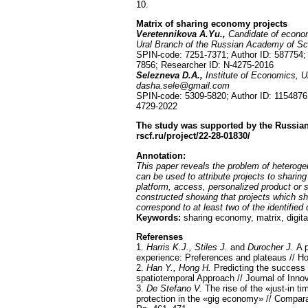
10.
Matrix of sharing economy projects
Veretennikova A.Yu.,
Candidate of econom
Ural Branch of the Russian Academy of Sc
SPIN-code: 7251-7371; Author ID: 587754
7856; Researcher ID: N-4275-2016
Selezneva D.A.,
Institute of Economics, 
dasha.sele@gmail.com
SPIN-code: 5309-5820; Author ID: 115487
4729-2022
The study was supported by the Russian
rscf.ru/project/22-28-01830/
Annotation:
This paper reveals the problem of heterogen
can be used to attribute projects to sharin
platform, access, personalized product or 
constructed showing that projects which sh
correspond to at least two of the identified c
Keywords:
sharing economy, matrix, digita
Referenses
1.
Harris K.J., Stiles J.
and
Durocher J.
A p
experience: Preferences and plateaus // Hos
2.
Han Y., Hong H.
Predicting the success 
spatiotemporal Approach // Journal of Innov
3.
De Stefano V.
The rise of the «just-in 
protection in the «gig economy» // Compara