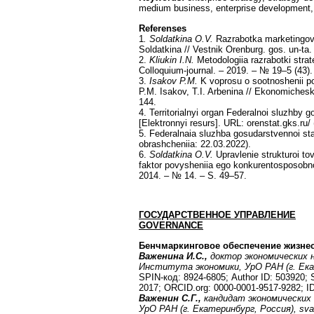
medium business, enterprise development, 
Referenses
1
. Soldatkina O.V.
Razrabotka marketingovoi
Soldatkina // Vestnik Orenburg. gos. un-ta
2.
Kliukin I.N.
Metodologiia razrabotki strateg
Colloquium-journal. – 2019. – № 19–5 (43).
3.
Isakov P.M.
K voprosu o sootnoshenii poni
P.M. Isakov, T.I. Arbenina // Ekonomicheski
144.
4. Territorialnyi organ Federalnoi sluzhby g
[Elektronnyi resurs]. URL: orenstat.gks.ru/
5. Federalnaia sluzhba gosudarstvennoi stat
obrashcheniia: 22.03.2022).
6.
Soldatkina O.V.
Upravlenie strukturoi to
faktor povysheniia ego konkurentosposobnos
2014. – № 14. – S. 49–57.
ГОСУДАРСТВЕННОЕ УПРАВЛЕНИЕ
GOVERNANCE
Бенчмаркинговое обеспечение жизнес
Важенина И.С.,
доктор экономических 
Института экономики, УрО РАН (г. Ека
SPIN-код: 8924-6805; Author ID: 503920;
2017; ORCID.org: 0000-0001-9517-9282; 
Важенин С.Г.,
кандидат экономических
УрО РАН (г. Екатеринбург, Россия),
sva