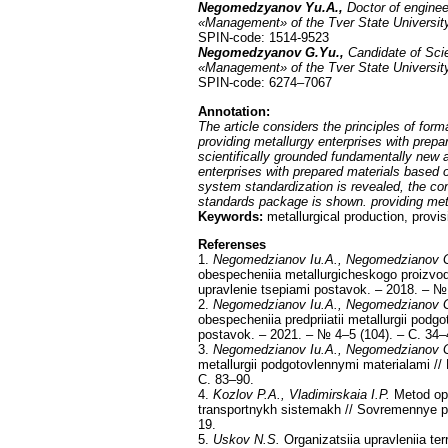
Negomedzyanov Yu.A.,
Doctor of enginee
«Management» of the Tver State Universit
SPIN-code: 1514-9523
Negomedzyanov G.Yu.,
Candidate of Sci
«Management» of the Tver State Universit
SPIN-code: 6274–7067
Annotation
:
The article considers the principles of for
providing metallurgy enterprises with prepa
scientifically grounded fundamentally new 
enterprises with prepared materials based 
system standardization is revealed, the co
standards package is shown. providing meta
Keywords:
metallurgical production, provi
Referenses
1.
Negomedzianov Iu.A., Negomedzianov G
obespecheniia metallurgicheskogo proizvod
upravlenie tsepiami postavok. – 2018. – № 
2.
Negomedzianov Iu.A., Negomedzianov G
obespecheniia predpriiatii metallurgii podgo
postavok. – 2021. – № 4–5 (104). – C. 34–
3.
Negomedzianov Iu.A., Negomedzianov G
metallurgii podgotovlennymi materialami /
C. 83–90.
4.
Kozlov P.A., Vladimirskaia I.P.
Metod opt
transportnykh sistemakh // Sovremennye pa
19.
5.
Uskov N.S.
Organizatsiia upravleniia te