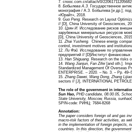
7. cnooc.com.cn/attach/0/22061711205682
8.
Бобылева А.З.
Государственное антик
монография / А.З. Бобылева [и др.]; под
«Юрайт», 2018.
9.
Guo Peng.
Research on Layout Optimiza
// [D], China University of Geosciences, 20
10.
Цзян И.
Исследование рисков внешне
зарубежных минеральных ресурсов моей 
[D], China University of Geosciences, 2015
11.
Zhai Yusheng.
Chinese energy companie
control, investment motives and institutiona
12.
Ли Фэй.
Исследование по управлени
предприятий // [D]Институт финансовых
13.
Han Shiguang.
Research on the risks of
14.
Wang Jianjun, Fan Zifei
[and oth.]. Im
Standardized Management Of Overseas Pr
ENTERPRISE. – 2020. – No. 3. – Pp. 49–
15.
Zhang Dawei, Wang Dong, Zhang Lijiao
sectors // [J], INTERNATIONAL PETROLE
The role of the government in internatio
Sun Hao,
PHD candidate, 08.00.05, Schoo
State University, Moscow, Russia, sunhao
SPIN-code: РИНЦ: 7684-8268
Annotation
:
The paper considers foreign oil and gas in
macro-risk factors of their activities, as w
in the implementation of foreign projects, n
countries. In this direction, the government