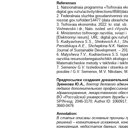
Referenses
1. Natsionalnaia programma «Tsifrovaia eko
digital.gov.ru/ru/activity/directions/858/(da
2. Federalnaia sluzhba gosudarstvennoi stat
rosstat.gov.ru/folder/14477 (data obrashche
3. Tsifrovaia ekonomika: 2022: kr. stat. sb
Vishnevskii i dr.; Nats. issled. un-t «Vys
4. Ministerstvo tsifrovogo razvitiia, sviaz
[Elektronnyi resurs]. URL: digital.gov.ru/ru
5.
Kudryavtseva S.S., Shinkevich A.I., Sh
Persidskaya A.E., Shchepkina N.K.
Nation
Journal of Sustainable Development. – 201
6.
Malysheva T.V., Kudriavtseva S.S.
Ispo
razvitiia resursosberegaiushchikh ekologo-
Matematicheskie metody v tekhnike i tekhn
7.
Semenov G.V.
Issledovanie i otsenka or
posobie / G.V. Semenov, M.V. Nikolaev, M.
Предпосылки создания доказательной
Зуенкова Ю.А.,
доктор делового админ
педагог дополнительного профессионал
здравоохранения, лекарственного обес
ВО «Российский университет дружбы н
SPIN-код: 2046-3170; Author ID: 1060917;
3660-0476
Annotation
:
В статье описаны основные причины п
решений – когнитивные искажения, ко
конкуренция, недостаток данных; прив