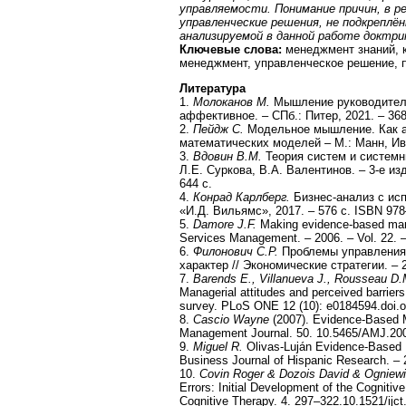
управляемости. Понимание причин, в 
управленческие решения, не подкреплё
анализируемой в данной работе доктр
Ключевые слова:
менеджмент знаний, 
менеджмент, управленческое решение, п
Литература
1.
Молоканов М.
Мышление руководителей
аффективное. – СПб.: Питер, 2021. – 368
2.
Пейдж С.
Модельное мышление. Как а
математических моделей – М.: Манн, Ива
3.
Вдовин В.М.
Теория систем и системны
Л.Е. Суркова, В.А. Валентинов. – 3-е изд
644 с.
4.
Конрад Карлберг.
Бизнес-анализ с исп
«И.Д. Вильямс», 2017. – 576 с. ISBN 97
5.
Damore J.F.
Making evidence-based manag
Services Management. – 2006. – Vol. 22. –
6.
Филонович С.Р.
Проблемы управления
характер // Экономические стратегии. – 2
7.
Barends E., Villanueva J., Rousseau D.
Managerial attitudes and perceived barriers
survey. PLoS ONE 12 (10): e0184594.doi.o
8.
Cascio Wayne
(2007). Evidence-Based 
Management Journal. 50. 10.5465/AMJ.20
9.
Miguel R.
Olivas-Luján Evidence-Based 
Business Journal of Hispanic Research. – 2
10.
Covin Roger & Dozois David & Ogniew
Errors: Initial Development of the Cognitive
Cognitive Therapy. 4. 297–322.10.1521/ijct