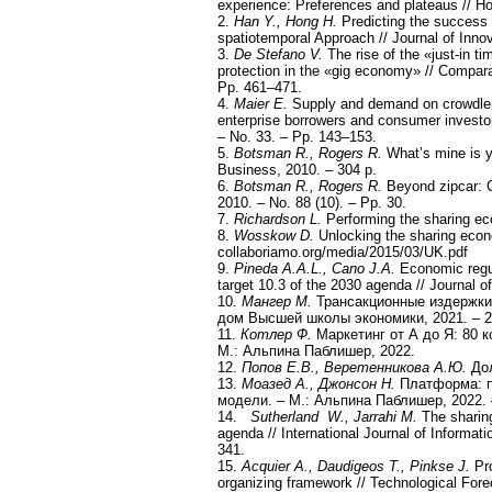
experience: Preferences and plateaus // Hos
2.
Han Y., Hong H.
Predicting the success 
spatiotemporal Approach // Journal of Innov
3.
De Stefano V.
The rise of the «just-in 
protection in the «gig economy» // Compara
Pp. 461–471.
4.
Maier E.
Supply and demand on crowdlen
enterprise borrowers and consumer investor
– No. 33. – Pp. 143–153.
5.
Botsman R., Rogers R.
What’s mine is y
Business, 2010. – 304 p.
6.
Botsman R., Rogers R.
Beyond zipcar: C
2010. – No. 88 (10). – Pp. 30.
7.
Richardson L.
Performing the sharing ec
8.
Wosskow D.
Unlocking the sharing econo
collaboriamo.org/media/2015/03/UK.pdf
9.
Pineda A.A.L., Cano J.A.
Economic regul
target 10.3 of the 2030 agenda // Journal o
10.
Мангер М.
Трансакционные издержки 
дом Высшей школы экономики, 2021. – 2
11.
Котлер Ф.
Маркетинг от А до Я: 80 
М.: Альпина Паблишер, 2022.
12.
Попов Е.В., Веретенникова А.Ю.
Дол
13.
Моазед А., Джонсон Н.
Платформа: п
модели. – М.: Альпина Паблишер, 2022. 
14.
Sutherland W., Jarrahi M.
The sharing
agenda // International Journal of Inform
341.
15.
Acquier A., Daudigeos T., Pinkse J.
Pro
organizing framework // Technological Fore