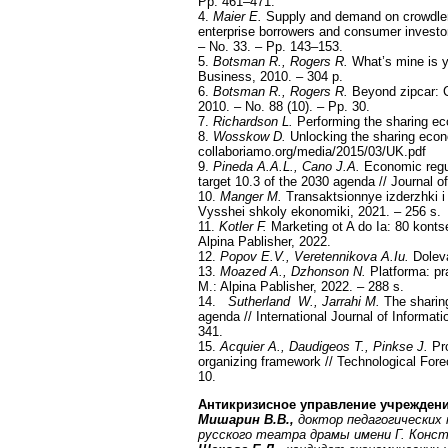
Pp. 461–471.
4.
Maier E.
Supply and demand on crowdlen
enterprise borrowers and consumer investor
– No. 33. – Pp. 143–153.
5.
Botsman R., Rogers R.
What’s mine is y
Business, 2010. – 304 p.
6.
Botsman R., Rogers R.
Beyond zipcar: C
2010. – No. 88 (10). – Pp. 30.
7.
Richardson L.
Performing the sharing ec
8.
Wosskow D.
Unlocking the sharing econo
collaboriamo.org/media/2015/03/UK.pdf
9.
Pineda A.A.L., Cano J.A.
Economic regul
target 10.3 of the 2030 agenda // Journal o
10.
Manger M.
Transaktsionnye izderzhki i
Vysshei shkoly ekonomiki, 2021. – 256 s.
11.
Kotler F.
Marketing ot A do Ia: 80 konts
Alpina Pablisher, 2022.
12.
Popov E.V., Veretennikova A.Iu.
Doleva
13.
Moazed A., Dzhonson N.
Platforma: pr
M.: Alpina Pablisher, 2022. – 288 s.
14.
Sutherland W., Jarrahi M.
The sharing
agenda // International Journal of Inform
341.
15.
Acquier A., Daudigeos T., Pinkse J.
Pro
organizing framework // Technological Fore
10.
Антикризисное управление учрежден
Мишарин В.В.,
доктор педагогических 
русского театра драмы имени Г. Конст