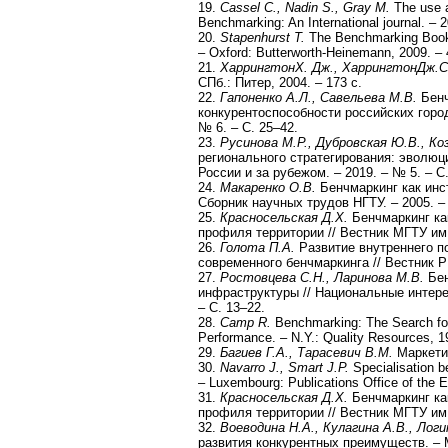
19.
Cassel C., Nadin S., Gray M.
The use a
Benchmarking: An International journal. – 2
20.
Stapenhurst T.
The Benchmarking Book:
– Oxford: Butterworth-Heinemann, 2009. – 
21.
Харрингтон
Х
.
Дж
.,
Харрингтон
Дж
.
С
СПб.: Питер, 2004. – 173 с.
22.
Гапоненко А.Л., Савельева М.В.
Бенч
конкурентоспособности российских город
№ 6. – С. 25–42.
23.
Русинова М.Р., Дубровская Ю.В., Ко
регионального стратегирования: эволюц
России и за рубежом. – 2019. – № 5. – С
24.
Макаренко О.В.
Бенчмаркинг как инс
Сборник научных трудов НГТУ. – 2005. – 
25.
Красносельская Д.Х.
Бенчмаркинг ка
профиля территории // Вестник МГТУ им. 
26.
Голота П.А.
Развитие внутреннего п
современного бенчмаркинга // Вестник РГ
27.
Ростовцева С.Н., Ларинова М.В.
Бен
инфраструктуры // Национальные интерес
– С. 13–22.
28.
Camp R.
Benchmarking: The Search for 
Performance. – N.Y.: Quality Resources, 1
29.
Багиев Г.А., Тарасевич В.М.
Маркетин
30.
Navarro J., Smart J.P.
Specialisation 
– Luxembourg: Publications Office of the 
31.
Красносельская Д.Х.
Бенчмаркинг ка
профиля территории // Вестник МГТУ им. 
32.
Воеводина Н.А., Кулагина А.В., Логи
развития конкурентных преимуществ. – М.