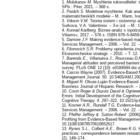
1.
Molokanov M.
Myshlenie rukovoditelei: 
SPb.: Piter, 2021. – 368 s.
2.
Peidzh S.
Modelnoe myshlenie. Kak anali
matematicheskikh modelei – M.: Mann, Ivan
3.
Vdovin V.M.
Teoriia sistem i sistemnyi a
Surkova, V.A. Valentinov. – 3-e izd. – M.: 
4.
Konrad Karlberg.
Biznes-analiz s ispolzo
Viliams», 2017. – 576 s. ISBN 978–5-8459
5.
Damore J.F.
Making evidence-based manag
Services Management. – 2006. – Vol. 22. –
6.
Filonovich S.R.
Problemy upravleniia znan
Ekonomicheskie strategii. – 2010. – T. 12.
7.
Barends E., Villanueva J., Rousseau D.
Managerial attitudes and perceived barriers
survey. PLoS ONE 12 (10): e0184594.doi.o
8.
Cascio Wayne
(2007). Evidence-Based 
Management Journal. 50. 10.5465/AMJ.20
9.
Miguel R.
Olivas-Luján Evidence-Based 
Business Journal of Hispanic Research. – 2
10.
Covin Roger & Dozois David & Ogniew
Errors: Initial Development of the Cognitive
Cognitive Therapy. 4. 297–322. 10.1521/ijc
11.
Kovner A.R., Rundall T.G.
Evidence-bas
Services Management. – 2006. – Vol. 22. –
12.
Pfeffer Jeffrey & Sutton Robert
(2006).
Profiting from Evidence-Based Management
10.1108/10878570610652617.
13.
Rynes S.L., Colbert A.E., Brown K.G.
practices: correspondence between resea
(2), 149–174.