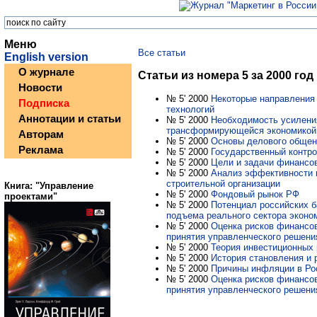
Меню
Все статьи
English version
О журнале
Статьи из номера 5 за 2000 год
Новости
№ 5' 2000
Некоторые направления
Подписка
технологий
Аннотации и статьи
№ 5' 2000
Необходимость усилени
трансформирующейся экономикой
Авторам
№ 5' 2000
Основы делового общен
Реклама
№ 5' 2000
Государственный контр
№ 5' 2000
Цели и задачи финансо
№ 5' 2000
Анализ эффективности 
строительной организации
Книга: "Управление
№ 5' 2000
Фондовый рынок РФ
проектами"
№ 5' 2000
Потенциал российских б
подъема реального сектора эконо
№ 5' 2000
Оценка рисков финансов
принятия управленческого решени
№ 5' 2000
Теория инвестиционных
№ 5' 2000
История становления и 
№ 5' 2000
Причины инфляции в Ро
№ 5' 2000
Оценка рисков финансов
принятия управленческого решени