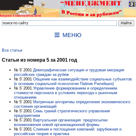
МЕНЮ
Все статьи
Статьи из номера 5 за 2001 год
№ 5' 2001
Демографическая ситуация и трудовая миграция
российских граждан за рубеж
№ 5' 2001
Общение как взаимодействие социальных субъектов
(к основам социальной психологии Паблик Рилейшнз)
№ 5' 2001
Управление формированием и определением
стоимости персонала в условиях перехода к рыночным
отношениям
№ 5' 2001
Матричные алгоритмы определения экономического
состояния организаций
№ 5' 2001
Семь граней стратегического управления
предприятием
№ 5' 2001
Виртуальная организация: предпосылки
возникновения новой организационной формы
№ 5' 2001
Слияния и поглощения компаний: зарубежная и
российская теория и практика