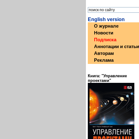
English version
О журнале
Новости
Подписка
Аннотации и статьи
Авторам
Реклама
Книга: "Управление
проектами"