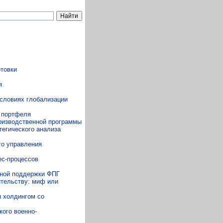
товки
я
условиях глобализации
о портфеля
оизводственной программы
тегического анализа
го управления
ес-процессов
ной поддержки ФПГ
ительству: миф или
я холдингом со
кого военно-