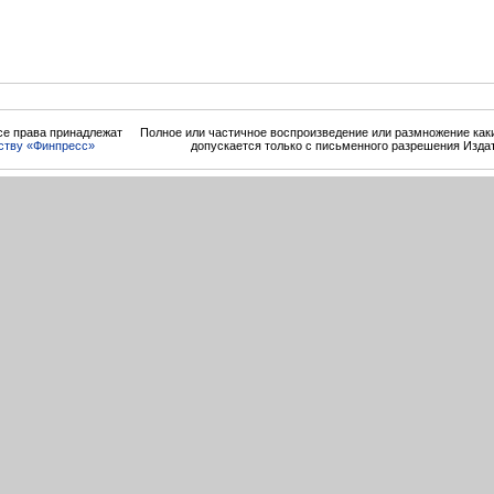
се права принадлежат
Полное или частичное воспроизведение или размножение ка
ству «Финпресс»
допускается только с письменного разрешения Изда