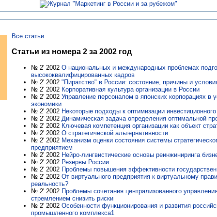
Все статьи
Статьи из номера 2 за 2002 год
№ 2' 2002
О национальных и международных проблемах подго
высококвалифицированных кадров
№ 2' 2002
"Пиратство" в России: состояние, причины и услови
№ 2' 2002
Корпоративная культура организации в России
№ 2' 2002
Управление персоналом в японских корпорациях в 
экономики
№ 2' 2002
Некоторые подходы к оптимизации инвестиционног
№ 2' 2002
Динамическая задача определения оптимальной пр
№ 2' 2002
Ключевая компетенция организации как объект стра
№ 2' 2002
О стратегической альтернативности
№ 2' 2002
Механизм оценки состояния системы стратегическо
предприятием
№ 2' 2002
Нейро-лингвистические основы реинжиниринга бизн
№ 2' 2002
Резервы России
№ 2' 2002
Проблемы повышения эффективности государствен
№ 2' 2002
От виртуального предприятия к виртуальному прав
реальность?
№ 2' 2002
Проблемы сочетания централизованного управлени
стремлением снизить риски
№ 2' 2002
Особенности функционирования и развития российс
промышленного комплекса1