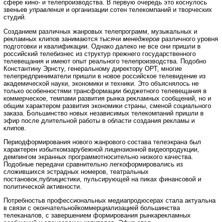
сфере кино- и телепроизводства. В первую очередь это коснулось
звеньев
управления
и организации сотен телекомпаний и творческих
студий.
Созданием различных жанровых телепрограмм, музыкальных и
рекламных клипов занимаются тысячи
менеджеров
различного уровня
подготовки и квалификации. Однако далеко не все они пришли в
российский телебизнес из структур прежнего государственного
телевещания и имеют опыт реального телепроизводства. Подобно
Константину Эрнсту, генеральному директору ОРТ, многие
телепредприниматели пришли в новое российское телевидение из
академической науки, экономики и техники. Это объяснялось не
только особенностями трансформации бюджетного телевещания в
коммерческое, темпами развития рынка рекламных сообщений, но и
общим характером развития экономики страны, сменой социального
заказа. Большинство новых независимых телекомпаний пришли в
эфир после длительной работы в области создания рекламы и
клипов.
Периодформирования нового жанрового состава телеэкрана был
характерен избыткомзарубежной лицензионной видеопродукции,
демпингом экранных программотносительно низкого качества.
Подобные передачи сравнительно легкоформировались из
сложившихся эстрадных номеров, театральных
постановок,публицистики, пульсирующей на пиках финансовой и
политической активности.
Потребностьв профессиональных медиапродюсерах стала актуальна
в связи с окончательнойкоммерциализацией большинства
телеканалов, с завершением формирования рынкарекламных