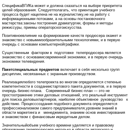
СпецификаВГИКа может и должна сказаться на выборе приоритета
целей образования. Следуетполагать, что ориентация учебного
процесса будет нацелена не на журналистику,не на работу с
информационными потоками, а на основы постановочного
мастерства:законы построения драматургии, формы и методы
режиссуры, приемы операторскогоискусства.
Позитивноевлияние на формирование качеств продюсера окажет и
знакомство с новымиизобразительными технологиями, и в первую
очередь с основами компьютернойграфики.
Существенным фактором в подготовке телепродюсера является
знакомство с основамисовременной экономики, и в первую очередь
экономики телевидения.
Пакетспециальных предметов
включает в себя несколько групп
дисциплин, несвязанных с экранным производством.
Реализациялюбого телепроекта во многом определяется степенью
компетентности в созданиистартового пакета документов, и в первую
очередь бизнес-плана. Современный бизнес-план — это не
простоотражение этики деловых отношений, это реальный инструмент
для поиска деловыхпартнеров, наиболее объективное руководство к
действию. Процесссоздания подобного документа определяется
профессионализмом самого предпринимателя,уровнем знаний в
области маркетинга и менеджмента, знанием основ инвестирования
и знакомством с финансовым икредитным делом.
Значительныйобъем учебного времени уделяется и правовому
образованию телепродюсера нетолько в области авторского и