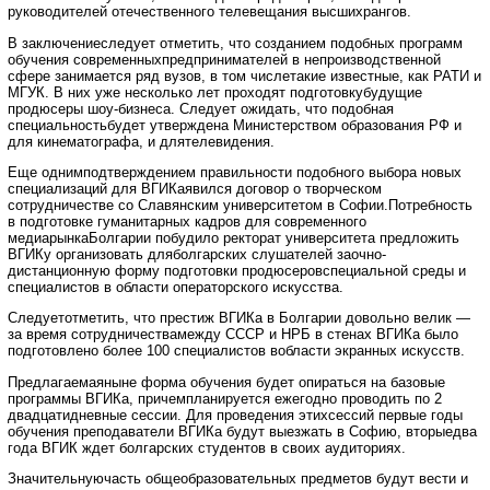
руководителей отечественного телевещания высшихрангов.
В заключениеследует отметить, что созданием подобных программ
обучения современныхпредпринимателей в непроизводственной
сфере занимается ряд вузов, в том числетакие известные, как РАТИ и
МГУК. В них уже несколько лет проходят подготовкубудущие
продюсеры шоу-бизнеса. Следует ожидать, что подобная
специальностьбудет утверждена Министерством образования РФ и
для кинематографа, и длятелевидения.
Еще однимподтверждением правильности подобного выбора новых
специализаций для ВГИКаявился договор о творческом
сотрудничестве со Славянским университетом в Софии.Потребность
в подготовке гуманитарных кадров для современного
медиарынкаБолгарии побудило ректорат университета предложить
ВГИКу организовать дляболгарских слушателей заочно-
дистанционную форму подготовки продюсеровспециальной среды и
специалистов в области операторского искусства.
Следуетотметить, что престиж ВГИКа в Болгарии довольно велик —
за время сотрудничествамежду СССР и НРБ в стенах ВГИКа было
подготовлено более 100 специалистов вобласти экранных искусств.
Предлагаемаяныне форма обучения будет опираться на базовые
программы ВГИКа, причемпланируется ежегодно проводить по 2
двадцатидневные сессии. Для проведения этихсессий первые годы
обучения преподаватели ВГИКа будут выезжать в Софию, вторыедва
года ВГИК ждет болгарских студентов в своих аудиториях.
Значительнуючасть общеобразовательных предметов будут вести и