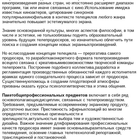
кинопроизведения разных стран, но ипостоянно расширяет диапазон
программ, так или иначе связанных с кино.Использование имиджа
известных киноактеров, цитирование синхронов
популярныхкинофильмов в контексте телециклов любого жанра
значительно повышает эстетикумалого экрана.
Знание основэкранной культуры, многих аспектов философии, в том
числе и эстетики, не толькообязаны поднять образовательный
уровень будущих телепродюсеров, но изначительно облегчить пути
поиска и создания концепции новых экранныхпроизведений.
Но еслисоздание концепции телецикла — прерогатива самого
продюсера, то разработкаконкретного формата телепроизведения
всецело связана с креативнымивозможностями творческой команды
телепроекта. Построение подобного коллектива,разработка и
регламентация производственных обязанностей каждого исполнителя
врамках единого созидательного процесса зависит от продюсера.
Существеннуюпомощь в создании плодотворной атмосферы
призваны оказать курсы психологиитворчества и этика общения.
Пакетобщепрофессиональных предметов
включает в себя ряд
основополагающихдисциплин, связанных с телепроизводством.
Требования, предъявляемые ксовременному экранному продукту,
достаточно высоки. Престижность эфирныхпозиций во многом
определяется степенью оригинальности и
зрелищности,актуальностью выбора тем и художественностью
дизайна. Важное значение дляформирования профессиональных
качеств продюсера имеет знание основныхвыразительных средств
телевидения, освоение главных телетехнологий:репортажной,
трансляционной и постановочной.