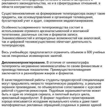
рекламного законодательства, но и в сферетрудовых отношений, в
области контрактного найма.
Существенноевлияние на формирование телепродюсера окажут такие
предметы, как основыуправления и организация телевещания,
бухгалтерский учет и аудит, современное медиапланирование.
Особенностьсовременного телепроизводства состоит в
использовании огромного арсеналасъемочной и монтажной
телетехники, различных систем и форматов записи.
Знаниеособенностей и аппаратурных возможностей как аналоговой,
так и цифровой техникисущественно облегчает деятельность
телепродюсера.
Весь учебныйкурс предполагается ограничить объемом в 600 учебных
часов лекционных исеминарских занятий.
Дипломноепроектирование.
В отличие от кинематографа
телепроекты несравненно менеемасштабны по своим финансовым и
производственным показателям. Преимуществотелевидения
заключается в разнообразии жанров и форматов.
В качестведипломной работы студенты продюсерской специализации
могут предъявлять непросто теоретическую разработку, а реальное
экранное произведение, по объемувполне сопоставимое с курсовой
работой студентов-режиссеров. Подобным экраннымотчетом может
быть и один из эпизодов сериала, и пилотный выпуск цикла,
ирекламный видеобуклет. В формат подобного проектирования
хорошо вписывается исоздание музыкального клипа и даже пакет
малоформатных рекламных обращений,созданных в рамках единой