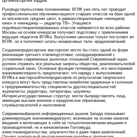
организаторских кадров.
Руководствуясьэтими положениями, ВГИК уже пять лет проводит
профессиональное обучениеучащихся старших классов на базе одной
из московских средних школ, в рамкахспециализации «менеджер
кино» и «менеджер — редактор ТВ». Учащиеся
подобныхспециализированных классов набираются во всех районах
Москвы на основе конкурсаи получают подготовку с привлечением
ведущих педагогов ВГИКа. Выпускники школыне только поступают во
ВГИК, но и пополняют штаты независимых теле- ирадиокомпаний.
Созданиепродюсерских мастерских могло бы стать одной из форм
реализации третьего этапаподготовки, скоординированной с
условиями современных рыночных отношений.Современный экран
должен отражать все реальные запросы общества, реализоватьлюбой
социальный заказ. Основные функции телевидения, его неоспоримая
жанроваявсеядность предполагают, что наряду с выпускниками
ВГИКа в мастерскойтелепродюсеров по результатам творческого
конкурса могут быть представлены инаиболее одаренные и склонные
к предпринимательству специалисты другихспециальностей:
журналисты, редакторы, литераторы, шоумены.
Интересыгосударственных структур могли быпредставлять лица,
имеющие высшее военное и юридическое образование,
службыспасателей и налоговиков.
Современныйанализ информационных рынков Запада показывает
доминирующее значениемедиагрупп, возникших на основе каналов
вещания и включающих в себя не толькотелекомпании вещания и
производителей, но и кинокомпании Голливуда,
известныеиздательства, шоуагентства и даже парки развлечений.
Однако длительный опыторганизации подобных творческих