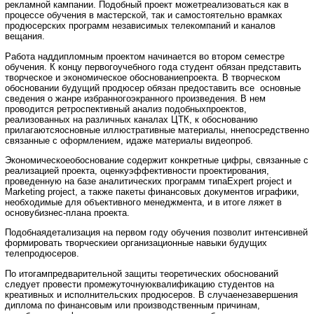
рекламной кампании. Подобный проект можетреализоваться как в
процессе обучения в мастерской, так и самостоятельно врамках
продюсерских программ независимых телекомпаний и каналов
вещания.
Работа наддипломным проектом начинается во втором семестре
обучения. К концу первогоучебного года студент обязан представить
творческое и экономическое обоснованиепроекта. В творческом
обосновании будущий продюсер обязан предоставить все основные
сведения о жанре избранногоэкранного произведения. В нем
проводится ретроспективный анализ подобныхпроектов,
реализованных на различных каналах ЦТК, к обоснованию
прилагаютсяосновные иллюстративные материалы, ннепосредственно
связанные с оформлением, идаже материалы видеопроб.
Экономическоеобоснование содержит конкретные цифры, связанные с
реализацией проекта, оценкуэффективности проектирования,
проведенную на базе аналитических программ типаExpert project и
Marketing project, а также пакеты финансовых документов играфики,
необходимые для объективного менеджмента, и в итоге ляжет в
основубизнес-плана проекта.
Подобнаядетализация на первом году обучения позволит интенсивней
формировать творческиеи организационные навыки будущих
телепродюсеров.
По итогампредварительной защиты теоретических обоснований
следует провести промежуточнуюквалификацию студентов на
креативных и исполнительских продюсеров. В случаенезавершения
диплома по финансовым или производственным причинам,