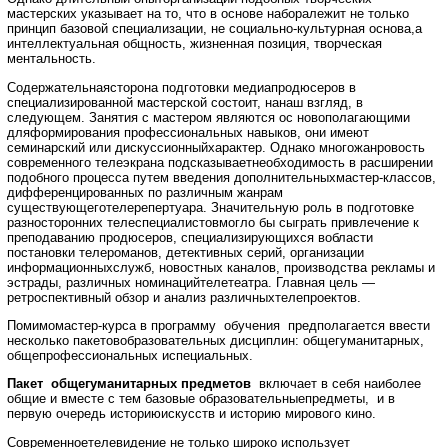
мастерских указывает на то, что в основе наборалежит не только
принцип базовой специализации, не социально-культурная основа,а
интеллектуальная общность, жизненная позиция, творческая
ментальность.
Содержательнаясторона подготовки медиапродюсеров в
специализированной мастерской состоит, нанаш взгляд, в
следующем. Занятия с мастером являются ос новополагающими
дляформирования профессиональных навыков, они имеют
семинарский или дискуссионныйхарактер. Однако многожанровость
современного телеэкрана подсказываетнеобходимость в расширении
подобного процесса путем введения дополнительныхмастер-классов,
дифференцированных по различным жанрам
существующеготелерепертуара. Значительную роль в подготовке
разносторонних телеспециалистовмогло бы сыграть привлечение к
преподаванию продюсеров, специализирующихся вобласти
постановки телероманов, детективных серий, организации
информационныхслужб, новостных каналов, производства рекламы и
эстрады, различных номинацийтелетеатра. Главная цель —
ретроспективный обзор и анализ различныхтелепроектов.
Помимомастер-кypca в программу обучения предполагается ввести
несколько пакетовобразовательных дисциплин: общегуманитарных,
общепрофессиональных испециальных.
Пакет общегуманитарных предметов
включает в себя наиболее
общие и вместе с тем базовые образовательныепредметы, и в
первую очередь историюискусств и историю мирового кино.
Современноетелевидение не только широко использует