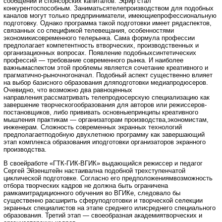
сообщений и спонсорских капиталов. Эфир стал
конкурентоспособным. Заниматьсятелепроизводством для подобных
каналов могут только предприниматели, имеющиепрофессиональную
подготовку. Однако программа такой подготовки имеет рядаспектов,
связанных со спецификой телевещания, особенностями
экономикисовременного телерынка. Сама формула профессии
предполагает компетентность втворческих, производственных и
организационных вопросах. Появление подобныхсинтетических
профессий — требование современного рынка. И наиболее
важнымаспектом этой проблемы является сочетание креативного и
прагматично-рыночногоначал. Подобный аспект существенно влияет
на выбор базисного образования дляподготовки медиапродюсеров.
Очевидно, что возможно два равноценных
направления:рассматривать телепродюсерскую специализацию как
завершение творческогообразования для авторов или режиссеров-
постановщиков, либо прививать основныепринципы креативного
мышления практикам — организаторам производства,экономистам,
инженерам. Сложность современных экранных технологий
предполагаетподобную двухлетнюю программу как завершающий
этап комплекса образования иподготовки организаторов экранного
производства.
В своейработе «ГТК-ГИК-ВГИК» выдающийся режиссер и педагог
Сергей Эйзенштейн настаивална подобной трехступенчатой
циклической подготовке. Согласно его предположениямвозможность
отбора творческих кадров не должна быть ограничена
рамкамитрадиционного обучения во ВГИКе, следовало бы
существенно расширить сферуподготовки и творческой селекции
экранных специалистов на этапе среднего илисреднего специального
образования. Третий этап — своеобразная академиятворческих и