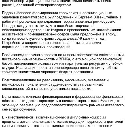
подобнаясертификация призвана значительно облегчить поиск
работы, связанной стелепроизводством.
Подобныйспособ формирования творческих и организационных
эшелонов кинематографа былпредложен и Сергеем Эйзенштейном в
работе «Программа преподавания теории ипрактики режиссуры».
Правда, следует отметить, что подобная творческая
селекцияпроизводственных кадров с присвоением им квалификации
ассистентов и помощниковрежиссеров была предложена в эпоху,
когда на всех студиях страны создавалось7-9 картин в год.
Потребности современного телеэкрана — тысячи свежих
иоригинальных экранных произведений.
Реализациядипломного проекта во многом облегчается собственными
постановочнымивозможностями ВГИКа, с его мощной постановочной
базой, павильонным хозяйством иаппаратурными ресурсами учебной
студии. Реализация проекта телепродюсера польготным, учебным
тарифам значительно упрощает бюджет постановки.
Позитивноевлияние на реализацию, несомненно, оказывает и
возможность привлечения студентовинститута различных
специальностей в качестве участников постановки.
Если поискисточников финансирования и формирование финансовых
обязательств должныпроходить в начале второго года обучения, то
экранную реализацию предполагаетсяограничить рамками четвертого
семестра обучения.
В качествечленов экзаменационных и дипломныхкомиссий
предполагается привлекать не только ведущих педагогов и деятелей
кино-и телеискусства, но и видныхпродюсеров, менеджеров и