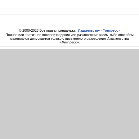
© 2000-2026 Все права принадлежат
Издательству «Финпресс»
Полное или частичное воспроизведение или размножение каким-либо способом
материалов допускается только с письменного разрешения Издательства
«Финпресс».