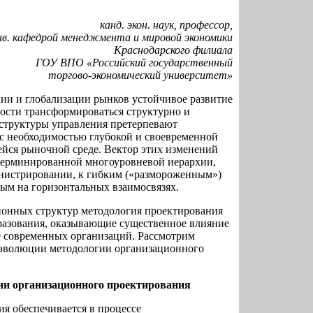
канд. экон. наук, профессор,
ав. кафедрой менеджмента и мировой экономики
Краснодарского филиала
ГОУ ВПО «Российский государственный
торгово-экономический университет»
ии и глобализации рынков устойчивое развитие
ности трансформироваться структурно и
структуры управления претерпевают
 с необходимостью глубокой и своевременной
йся рыночной среде. Вектор этих изменений
етерминированной многоуровневой иерархии,
нистрировании, к гибким («размороженным»)
м на горизонтальных взаимосвязях.
онных структур методология проектирования
разования, оказывающие существенное влияние
 современных организаций. Рассмотрим
 эволюции методологии организационного
гии организационного проектирования
я обеспечивается в процессе