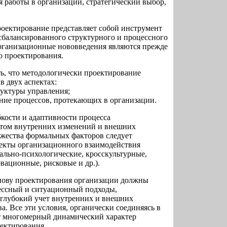
я работы в организации, стратегический выбор,
роектирование представляет собой инструмент
сбалансированного структурного и процессного
рганизационные нововведения являются прежде
о проектирования.
ь, что методологически проектирование
в двух аспектах:
уктуры управления;
ие процессов, протекающих в организации.
кости и адаптивности процесса
етом внутренних изменений и внешних
ожества формальных факторов следует
екты организационного взаимодействия
ально-психологические, кросскультурные,
вационные, рисковые и др.).
нову проектирования организации должны
цессный и ситуационный подходы,
глубокий учет внутренних и внешних
. Все эти условия, органически соединяясь в
т многомерный динамический характер
ектирования.