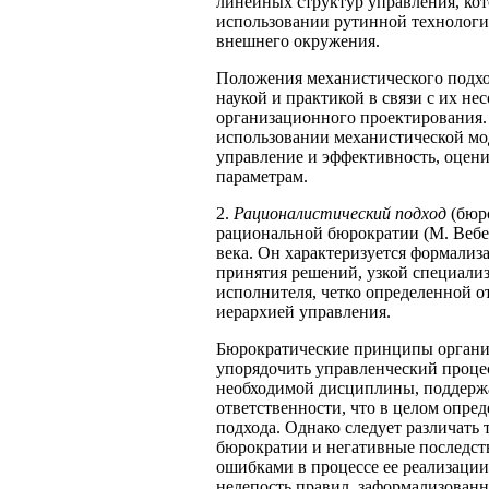
линейных структур управления, ко
использовании рутинной технологи
внешнего окружения.
Положения механистического подхо
наукой и практикой в связи с их 
организационного проектирования.
использовании механистической мод
управление и эффективность, оцен
параметрам.
2.
Рационалистический подход
(бюр
рациональной бюрократии (М. Вебер
века. Он характеризуется формализ
принятия решений, узкой специализ
исполнителя, четко определенной 
иерархией управления.
Бюрократические принципы органи
упорядочить управленческий проце
необходимой дисциплины, поддержа
ответственности, что в целом опр
подхода. Однако следует различат
бюрократии и негативные последст
ошибками в процессе ее реализации
нелепость правил, заформализованно