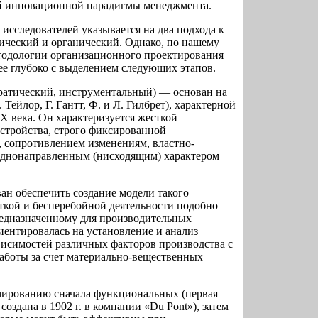
ой инновационной парадигмы менеджмента.
исследователей указывается на два подхода к
ический и органический. Однако, по нашему
тодологии организационного проектирования
ее глубоко с выделением следующих этапов.
ратический, инструментальный) — основан на
Тейлор, Г. Гантт, Ф. и Л. Гилбрет), характерной
Х века. Он характеризуется жесткой
стройства, строго фиксированной
, сопротивлением изменениям, властно-
однонаправленным (нисходящим) характером
ан обеспечить создание модели такого
еткой и бесперебойной деятельности подобно
едназначенному для производительных
ентировалась на установление и анализ
висимостей различных факторов производства с
боты за счет материально-вещественных
мированию сначала функциональных (первая
оздана в 1902 г. в компании «Du Pont»), затем