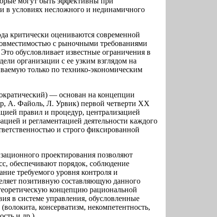
торые могут быть эффективны при
и в условиях несложного и нединамичного
да критически оцениваются современной
несовместимостью с рыночными требованиями
 Это обусловливает известные ограничения в
ели организации с ее узким взглядом на
иваемую только по технико-экономическим
ократический) — основан на концепции
, А. Файоль, Л. Урвик) первой четверти ХХ
ацией правил и процедур, централизацией
ацией и регламентацией деятельности каждого
ответственностью и строго фиксированной
зационного проектирования позволяют
сс, обеспечивают порядок, соблюдение
ние требуемого уровня контроля и
еделяет позитивную составляющую данного
ь теоретическую концепцию рациональной
вия в системе управления, обусловленные
 (волокита, консерватизм, некомпетентность,
сть и др.).