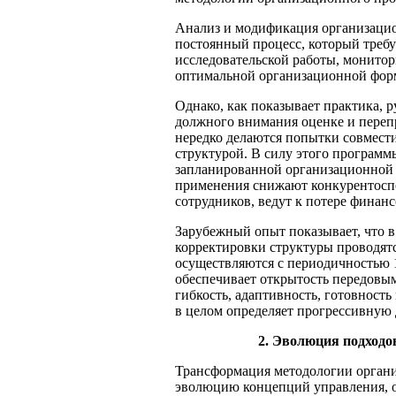
Анализ и модификация организацио
постоянный процесс, который треб
исследовательской работы, монитор
оптимальной организационной фор
Однако, как показывает практика, 
должного внимания оценке и переп
нередко делаются попытки совмест
структурой. В силу этого программ
запланированной организационной 
применения снижают конкурентосп
сотрудников, ведут к потере финан
Зарубежный опыт показывает, что 
корректировки структуры проводят
осуществляются с периодичностью 
обеспечивает открытость передовы
гибкость, адаптивность, готовност
в целом определяет прогрессивную
2. Эволюция подходо
Трансформация методологии органи
эволюцию концепций управления, о