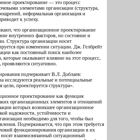
онное проектирование — это процесс
ючевыми элементами организации (структура,
поощрений, неформальная организация и
приводит к успеху.
ывают, что организационное проектирование
ние внутренних факторов, но состояние и
ии. Структура организации носит
руется при изменении ситуации. Дж. Гелбрейт
зации как постоянный поиск наиболее
 которые оказывают влияние на этот процесс,
 проявляются ситуативно.
рования подчеркивает В.Л. Доблаев:
на исследуются реальные и потенциальные
 цели, проектируется структура».
ационное проектирование как функция
 таких организационных элементов и отношений
изации которых возникшее организационное
кой надежности, устойчивости и
ганизации необходимо для того, чтобы был
ления. Подчеркивается, что при этом требуется
словий функционирования организации в их
я носят взаимосвязанный ситуационный