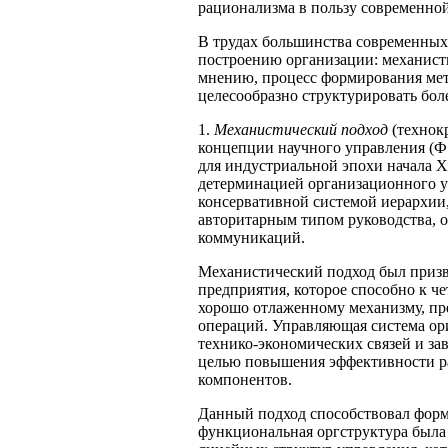
рационализма в пользу современн
В трудах большинства современных 
построению организации: механист
мнению, процесс формирования ме
целесообразно структурировать бол
1.
Механистический подход
(технок
концепции научного управления (Ф. 
для индустриальной эпохи начала Х
детерминацией организационного у
консервативной системой иерархии
авторитарным типом руководства, 
коммуникаций.
Механистический подход был призв
предприятия, которое способно к ч
хорошо отлаженному механизму, пр
операций. Управляющая система ори
технико-экономических связей и за
целью повышения эффективности ра
компонентов.
Данный подход способствовал фор
функциональная оргструктура была с