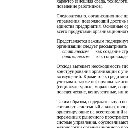
характер (внешняя среда, технологи
поведение работников).
Следовательно, организационное п
управления, позволяющий достичь 
единства предприятия. Основные о
всего продуктами организационног
Представляется важным подчеркнут
организации следует рассматривать 
—
статическом
— как создание стр
—
динамическом
— как сопровожден
Отсюда вытекает необходимость гиб
конструирования организации с уч
возмущений. Кроме того, среди мн
учитывать также неформальные асп
(социокультурные, моральные, соци
поведенческие, конкурентные, инно
Таким образом, содержательную ос
составлять системный анализ, про
ориентирующие на всесторонний и 
переменных рыночного пространства
системе управления, обусловливаю
методологии организационного про