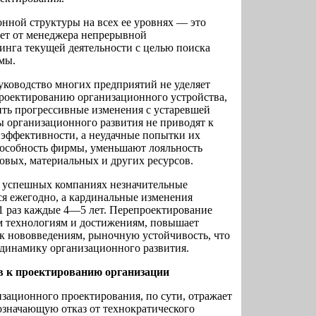
нной структуры на всех ее уровнях — это
ует от менеджера непрерывной
инга текущей деятельности с целью поиска
мы.
руководство многих предприятий не уделяет
роектированию организационного устройства,
ить прогрессивные изменения с устаревшей
ы организационного развития не приводят к
эффективности, а неудачные попытки их
особность фирмы, уменьшают лояльность
совых, материальных и других ресурсов.
в успешных компаниях незначительные
ся ежегодно, а кардинальные изменения
1 раз каждые 4—5 лет. Перепроектирование
м технологиям и достижениям, повышает
ь к нововведениям, рыночную устойчивость, что
 динамику организационного развития.
в к проектированию организации
зационного проектирования, по сути, отражает
значающую отказ от технократического