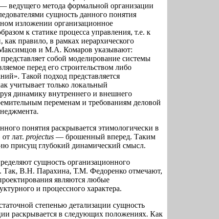
 — ведущего метода формальной организации
ледователями сущность данного понятия
онном изложении организационное
разом к статике процесса управления, т.е. к
 как правило, в рамках иерархического
Максимцов и М.А. Комаров указывают:
представляет собой моделирование системы
ляемое перед его строительством либо
ний». Такой подход представляется
как учитывает только локальный
ируя динамику внутреннего и внешнего
тремительным переменам и требованиям деловой
енеджмента.
данного понятия раскрывается этимологически в
 от лат.
projectus
— брошенный вперед. Таким
тию присущ глубокий динамический смысл.
пределяют сущность организационного
 Так, В.Н. Парахина, Т.М. Федоренко отмечают,
проектирования являются любые
ктурного и процессного характера.
достаточной степенью детализации сущность
ции раскрывается в следующих положениях. Как