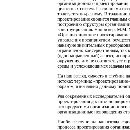
организационного проектирования
целостных систем. Различными исс
трактуется по-разному. В традици
проектирование сводится главным об
построению структуры организации,
конструирования. Например, М.М. 
«Организационное проектирование 
управления предприятием, осуществ
накануне значительных преобразова
ограниченно-консервативным, так 
(однонаправленный) аспект, игнор
окружения, что не соответствует с
среды и усложняющимся задачам м
На наш взгляд, емкость и глубина 
истоках термина: «проектирование»
образом, изначально данному поня
Ряд современных исследователей о
проектирования достаточно широко.
что продуктами организационного 
организационные нововведения стру
Наиболее точно, на наш взгляд, с 
процесса проектирования организа