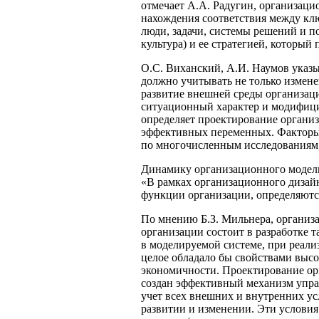
отмечает А.А. Радугин, организаци
нахождения соответствия между кл
люди, задачи, системы решений и 
культура) и ее стратегией, который 
О.С. Виханский, А.И. Наумов указ
должно учитывать не только измене
развитие внешней среды организац
ситуационный характер и модифици
определяет проектирование органи
эффективных переменных. Факторы,
по многочисленным исследованиям,
Динамику организационного модели
«В рамках организационного дизай
функции организации, определяются
По мнению Б.З. Мильнера, организ
организации состоит в разработке
в моделируемой системе, при реал
целое обладало бы свойствами высо
экономичности. Проектирование ор
создан эффективный механизм управ
учет всех внешних и внутренних у
развитии и изменении. Эти услови