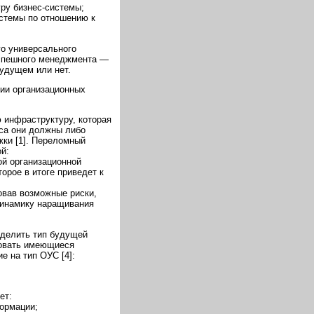
ру бизнес-системы;
стемы по отношению к
го универсального
успешного менеджмента —
будущем или нет.
ии организационных
 инфраструктуру, которая
са они должны либо
жки [1]. Переломный
й:
ой организационной
орое в итоге приведет к
вав возможные риски,
динамику наращивания
еделить тип будущей
зовать имеющиеся
 на тип ОУС [4]:
ет:
ормации;