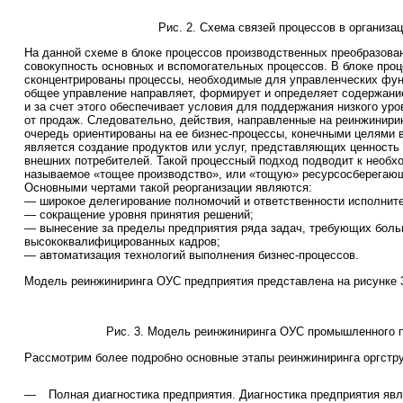
Рис. 2. Схема связей процессов в организа
На данной схеме в блоке процессов производственных преобразова
совокупность основных и вспомогательных процессов. В блоке про
сконцентрированы процессы, необходимые для управленческих фун
общее управление направляет, формирует и определяет содержани
и за счет этого обеспечивает условия для поддержания низкого уро
от продаж. Следовательно, действия, направленные на реинжинирин
очередь ориентированы на ее бизнес-процессы, конечными целями 
является создание продуктов или услуг, представляющих ценность
внешних потребителей. Такой процессный подход подводит к необх
называемое «тощее производство», или «тощую» ресурсосберегающу
Основными чертами такой реорганизации являются:
— широкое делегирование полномочий и ответственности исполнит
— сокращение уровня принятия решений;
— вынесение за пределы предприятия ряда задач, требующих боль
высококвалифицированных кадров;
— автоматизация технологий выполнения бизнес-процессов.
Модель реинжиниринга ОУС предприятия представлена на рисунке 
Рис. 3. Модель реинжиниринга ОУС промышленного 
Рассмотрим более подробно основные этапы реинжиниринга оргстр
—
Полная диагностика предприятия. Диагностика предприятия яв