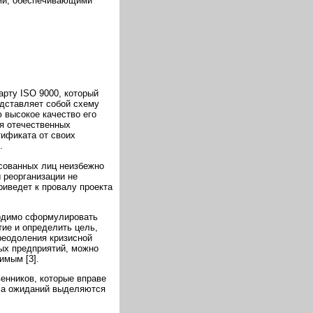
ми, обеспечивающими
арту ISO 9000, который
едставляет собой схему
 высокое качество его
ля отечественных
тификата от своих
.
сованных лиц неизбежно
 реорганизации не
риведет к провалу проекта
ходимо сформулировать
ие и определить цель,
реодоления кризисной
ых предприятий, можно
имым [3].
енников, которые вправе
кса ожиданий выделяются