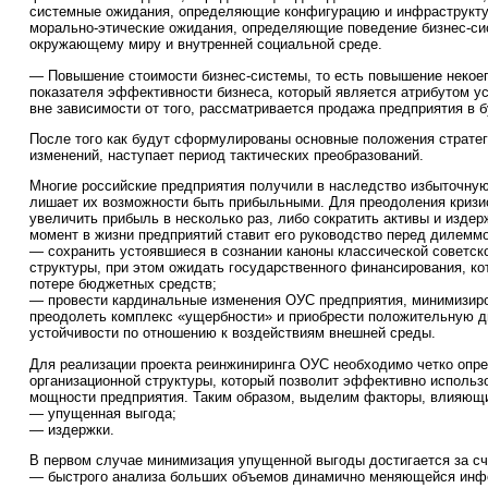
системные ожидания, определяющие конфигурацию и инфраструкту
морально-этические ожидания, определяющие поведение бизнес-си
окружающему миру и внутренней социальной среде.
— Повышение стоимости бизнес-системы, то есть повышение некое
показателя эффективности бизнеса, который является атрибутом 
вне зависимости от того, рассматривается продажа предприятия в 
После того как будут сформулированы основные положения стратег
изменений, наступает период тактических преобразований.
Многие российские предприятия получили в наследство избыточную
лишает их возможности быть прибыльными. Для преодоления кризи
увеличить прибыль в несколько раз, либо сократить активы и издер
момент в жизни предприятий ставит его руководство перед дилеммо
— сохранить устоявшиеся в сознании каноны классической советск
структуры, при этом ожидать государственного финансирования, кот
потере бюджетных средств;
— провести кардинальные изменения ОУС предприятия, минимизиро
преодолеть комплекс «ущербности» и приобрести положительную 
устойчивости по отношению к воздействиям внешней среды.
Для реализации проекта реинжиниринга ОУС необходимо четко опр
организационной структуры, который позволит эффективно исполь
мощности предприятия. Таким образом, выделим факторы, влияющие
— упущенная выгода;
— издержки.
В первом случае минимизация упущенной выгоды достигается за сч
— быстрого анализа больших объемов динамично меняющейся инф