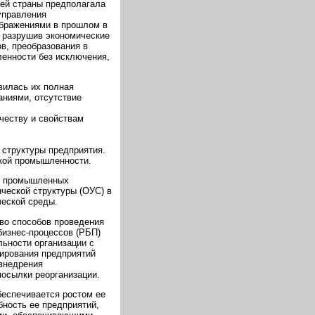
шей страны предполагала
управления
ображениями в прошлом в
, разрушив экономические
в, преобразования в
ленности без исключения,
вилась их полная
аниями, отсутствие
честву и свойствам
структуры предприятия.
ской промышленности.
ых промышленных
ческой структуры (ОУС) в
ческой среды.
во способов проведения
бизнес-процессов (РБП)
ьности организации с
мирования предприятий
внедрения
посылки реорганизации.
еспечивается ростом ее
бность ее предприятий,