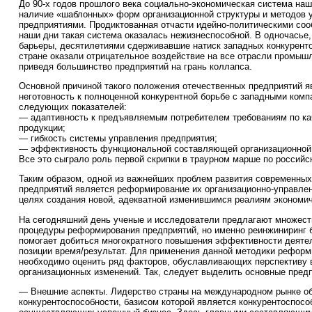
До 90-х годов прошлого века социально-экономическая система на
наличие «шаблонных» форм организационной структуры и методов 
предприятиями. Продиктованная отчасти идейно-политическими со
наши дни такая система оказалась нежизнеспособной. В одночасье
барьеры, десятилетиями сдерживавшие натиск западных конкуренто
стране оказали отрицательное воздействие на все отрасли промыш
приведя большинство предприятий на грань коллапса.
Основной причиной такого положения отечественных предприятий я
неготовность к полноценной конкурентной борьбе с западными комп
следующих показателей:
— адаптивность к предъявляемым потребителем требованиям по ка
продукции;
— гибкость системы управления предприятия;
— эффективность функциональной составляющей организационной 
Все это сыграло роль первой скрипки в траурном марше по россий
Таким образом, одной из важнейших проблем развития современн
предприятий является реформирование их организационно-управлен
целях создания новой, адекватной изменившимся реалиям экономи
На сегодняшний день ученые и исследователи предлагают множест
процедуры реформирования предприятий, но именно реинжиниринг 
помогает добиться многократного повышения эффективности деятел
позиции время/результат. Для применения данной методики рефор
необходимо оценить ряд факторов, обуславливающих перспективу 
организационных изменений. Так, следует выделить основные пред
— Внешние аспекты. Лидерство страны на международном рынке об
конкурентоспособности, базисом которой является конкурентоспосо