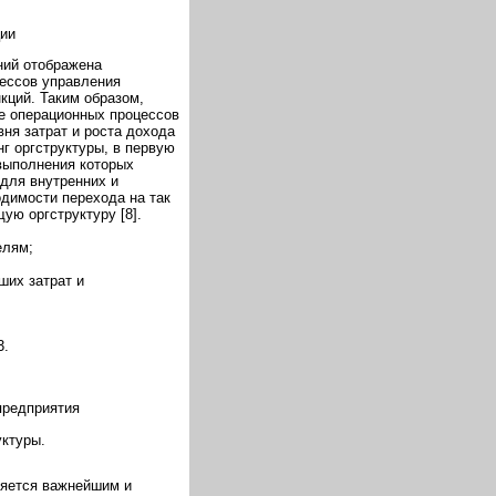
ции
ний отображена
цессов управления
кций. Таким образом,
е операционных процессов
вня затрат и роста дохода
г оргструктуры, в первую
выполнения которых
 для внутренних и
одимости перехода на так
ю оргструктуру [8].
елям;
ших затрат и
3.
предприятия
уктуры.
ляется важнейшим и