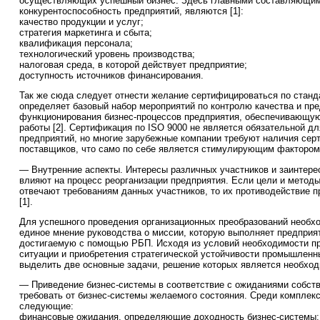
осуществляющих успешный бизнес. Здесь главными составляющи
конкурентоспособность предприятий, являются [1]:
качество продукции и услуг;
стратегия маркетинга и сбыта;
квалификация персонала;
технологический уровень производства;
налоговая среда, в которой действует предприятие;
доступность источников финансирования.
Так же сюда следует отнести желание сертифицироваться по станд
определяет базовый набор мероприятий по контролю качества и пр
функционирования бизнес-процессов предприятия, обеспечивающую
работы [2]. Сертификация по ISO 9000 не является обязательной д
предприятий, но многие зарубежные компании требуют наличия сер
поставщиков, что само по себе является стимулирующим фактором
— Внутренние аспекты. Интересы различных участников и заинтере
влияют на процесс реорганизации предприятия. Если цели и методы
отвечают требованиям данных участников, то их противодействие п
[1].
Для успешного проведения организационных преобразований необ
единое мнение руководства о миссии, которую выполняет предприят
достигаемую с помощью РБП. Исходя из условий необходимости п
ситуации и приобретения стратегической устойчивости промышленн
выделить две основные задачи, решение которых является необход
— Приведение бизнес-системы в соответствие с ожиданиями собств
требовать от бизнес-системы желаемого состояния. Среди компле
следующие:
финансовые ожидания, определяющие доходность бизнес-системы;