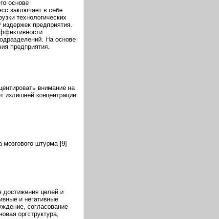
го основе
сс заключает в себе
рузки технологических
 издержек предприятия.
эффективности
подразделений. На основе
ия предприятия.
центировать внимание на
от излишней концентрации
 мозгового штурма [9]
я достижения целей и
ивные и негативные
уждение, согласование
новая оргструктура,