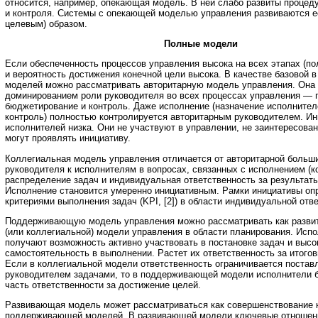
относится, например, опекающая модель. В ней слабо развиты процед
и контроля. Системы с опекающей моделью управления развиваются е
целевым) образом.
Полные модели
Если обеспеченность процессов управления высока на всех этапах (по
и вероятность достижения конечной цели высока. В качестве базовой 
моделей можно рассматривать авторитарную модель управления. Она
доминированием роли руководителя во всех процессах управления — 
бюджетирование и контроль. Даже исполнение (назначение исполнител
контроль) полностью контролируется авторитарным руководителем. Ин
исполнителей низка. Они не участвуют в управлении, не заинтересован
могут проявлять инициативу.
Коллегиальная модель управления отличается от авторитарной больш
руководителя к исполнителям в вопросах, связанных с исполнением (
распределение задач и индивидуальная ответственность за результаты
Исполнение становится умеренно инициативным. Рамки инициативы о
критериями выполнения задач (KPI, [2]) в области индивидуальной отв
Поддерживающую модель управления можно рассматривать как развит
(или коллегиальной) модели управления в области планирования. Исп
получают возможность активно участвовать в постановке задач и выс
самостоятельность в выполнении. Растет их ответственность за итогов
Если в коллегиальной модели ответственность ограничивается поста
руководителем задачами, то в поддерживающей модели исполнители б
часть ответственности за достижение целей.
Развивающая модель может рассматриваться как совершенствование 
поддерживающей моделей. В развивающей модели ключевые отношен