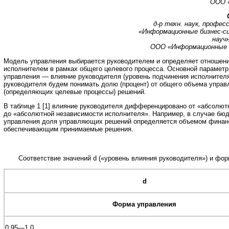
ООО 
д-р техн. наук, профес
«Информационные бизнес-с
науч
ООО «Информационные 
Модель управления выбирается руководителем и определяет отношени
исполнителем в рамках общего целевого процесса. Основной парамет
управления — влияние руководителя (уровень подчинения исполнител
руководителя будем понимать долю (процент) от общего объема упра
(определяющих целевые процессы) решений.
В таблице 1 [1] влияние руководителя дифференцировано от «абсолют
до «абсолютной независимости исполнителя». Например, в случае бю
управления доля управляющих решений определяется объемом финан
обеспечивающим принимаемые решения.
Соответствие значений d («уровень влияния руководителя») и фо
d
Форма управления
0,95—1,0