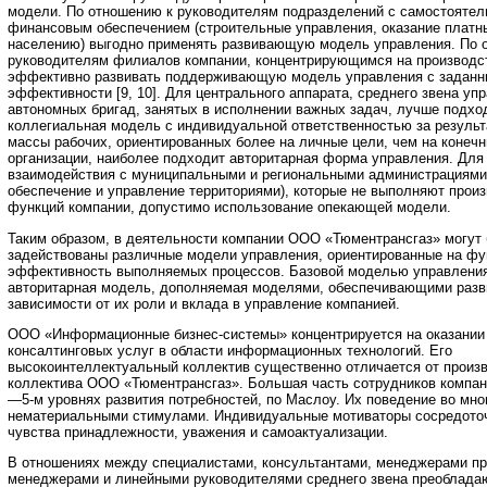
модели. По отношению к руководителям подразделений с самостояте
финансовым обеспечением (строительные управления, оказание платн
населению) выгодно применять развивающую модель управления. По 
руководителям филиалов компании, концентрирующимся на производс
эффективно развивать поддерживающую модель управления с задан
эффективности [9, 10]. Для центрального аппарата, среднего звена уп
автономных бригад, занятых в исполнении важных задач, лучше подхо
коллегиальная модель с индивидуальной ответственностью за результ
массы рабочих, ориентированных более на личные цели, чем на конеч
организации, наиболее подходит авторитарная форма управления. Для
взаимодействия с муниципальными и региональными администрациями
обеспечение и управление территориями), которые не выполняют прои
функций компании, допустимо использование опекающей модели.
Таким образом, в деятельности компании ООО «Тюментрансгаз» могут
задействованы различные модели управления, ориентированные на ф
эффективность выполняемых процессов. Базовой моделью управления
авторитарная модель, дополняемая моделями, обеспечивающими разви
зависимости от их роли и вклада в управление компанией.
ООО «Информационные бизнес-системы» концентрируется на оказании 
консалтинговых услуг в области информационных технологий. Его
высокоинтеллектуальный коллектив существенно отличается от произ
коллектива ООО «Тюментрансгаз». Большая часть сотрудников компан
—5-м уровнях развития потребностей, по Маслоу. Их поведение во мн
нематериальными стимулами. Индивидуальные мотиваторы сосредоточ
чувства принадлежности, уважения и самоактуализации.
В отношениях между специалистами, консультантами, менеджерами про
менеджерами и линейными руководителями среднего звена преоблада