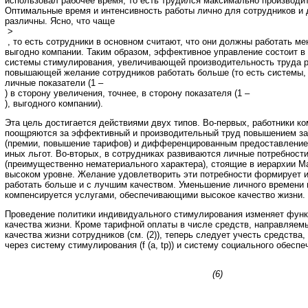
использовал рабочее время, то есть трудился максимально производи
Оптимальные время и интенсивность работы лично для сотрудников и 
различны. Ясно, что чаще
>
, то есть сотрудники в основном считают, что они должны работать ме
выгодно компании. Таким образом, эффективное управление состоит в
системы стимулирования, увеличивающей производительность труда р
повышающей желание сотрудников работать больше (то есть системы
личные показатели (1 –
) в сторону увеличения, точнее, в сторону показателя (1 –
), выгодного компании).
Эта цель достигается действиями двух типов. Во-первых, работники к
поощряются за эффективный и производительный труд повышением за
(премии, повышение тарифов) и дифференцированным предоставление
иных льгот. Во-вторых, в сотрудниках развиваются личные потребност
(преимущественно нематериального характера), стоящие в иерархии М
высоком уровне. Желание удовлетворить эти потребности формирует 
работать больше и с лучшим качеством. Уменьшение личного времени 
компенсируется услугами, обеспечивающими высокое качество жизни.
Проведение политики индивидуального стимулирования изменяет фун
качества жизни. Кроме тарифной оплаты в числе средств, направляем
качества жизни сотрудников (см. (2)), теперь следует учесть средства
через систему стимулирования (f (a, tp)) и систему социального обеспеч
(6)