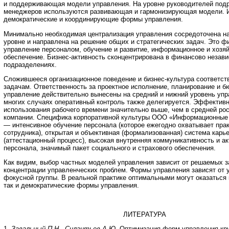
и поддерживающая модели управления. На уровне руководителей подр
менеджеров используются развивающая и гармонизирующая модели. 
демократические и координирующие формы управления.
Минимально необходимая централизация управления сосредоточена н
уровне и направлена на решение общих и стратегических задач. Это ф
управление персоналом, обучение и развитие, информационное и хозя
обеспечение. Бизнес-активность сконцентрирована в финансово незав
подразделениях.
Сложившееся организационное поведение и бизнес-культура соответс
задачам. Ответственность за проектное исполнение, планирование и 
управление действительно вынесены на средний и нижний уровень упр
многих случаях оперативный контроль также делегируется. Эффектив
использования рабочего времени значительно выше, чем в средней ро
компании. Специфика корпоративной культуры ООО «Информационные
— интенсивное обучение персонала (которое ежегодно охватывает пра
сотрудника), открытая и объективная (формализованная) система карье
(аттестационный процесс), высокая внутренняя коммуникативность и а
персонала, значимый пакет социального и страхового обеспечения.
Как видим, выбор частных моделей управления зависит от решаемых з
концентрации управленческих проблем. Формы управления зависят от 
фокусной группы. В реальной практике оптимальными могут оказаться 
так и демократические формы управления.
ЛИТЕРАТУРА
1.
Завальный П.Н., Силантьев А.Ю.
Оптимизация форм управления кру