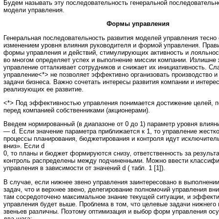
Будем называть эту последовательность генеральной последовательн
модели управления.
Формы управления
Генеральная последовательность развития моделей управления тесно 
изменением уровня влияния руководителя и формой управления. Прав
формы управления и действий, стимулирующих активность и лояльнос
во многом определяет успех и выполнение миссии компании. Излишне 
управление отталкивает сотрудников и снижает их инициативность. Сл
управление<*> не позволяет эффективно организовать производство и
задачи бизнеса. Важно сочетать интересы развития компании и интере
реализующих ее развитие.
<*> Под эффективностью управления понимается достижение целей, 
перед компанией собственниками (акционерами).
Введем нормированный (в диапазоне от 0 до 1) параметр уровня влиян
— d. Если значение параметра приближается к 1, то управление жестко
процессы планирования, бюджетирования и контроля идут исключител
вниз». Если d
0, то планы и бюджет формируются снизу, ответственность за результ
контроль распределены между подчиненными. Можно ввести классиф
управления в зависимости от значений d ( табл. 1 [1]).
В случае, если нижнее звено управления заинтересовано в выполнении
задач, что и верхнее звено, делегирование полномочий управления вниз
там сосредоточено максимальное знание текущей ситуации, и эффект
управления будет выше. Проблема в том, что целевые задачи нижнего 
звеньев различны. Поэтому оптимизация и выбор форм управления ос
два шага: