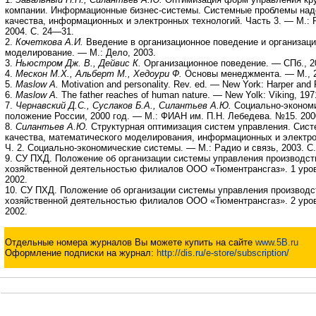
компании. Информационные бизнес-системы. Системные проблемы над
качества, информационных и электронных технологий. Часть 3. — М.: 
2004. С. 24—31.
2.
Кочеткова А.И.
Введение в организационное поведение и организац
моделирование. — М.: Дело, 2003.
3.
Ньюстром Дж. В., Дейвис К.
Организационное поведение. — СПб., 2
4.
Мескон М.Х., Альберт М., Хедоури Ф.
Основы менеджмента. — М., 2
5.
Maslow A.
Motivation and personality. Rev. ed. — New York: Harper and
6.
Maslow A.
The father reaches of human nature. — New Yolk: Viking, 197
7.
Чернавский Д.С., Суслаков Б.А., Силантьев А.Ю.
Социально-эконом
положение России, 2000 год. — М.: ФИАН им. П.Н. Лебедева. №15. 200
8.
Силантьев А.Ю.
Структурная оптимизация систем управления. Сис
качества, математического моделирования, информационных и электро
Ч. 2. Социально-экономические системы. — М.: Радио и связь, 2003. С
9. СУ ПХД. Положение об организации системы управления производст
хозяйственной деятельностью филиалов ООО «Тюментрансгаз». 1 уро
2002.
10. СУ ПХД. Положение об организации системы управления производс
хозяйственной деятельностью филиалов ООО «Тюментрансгаз». 2 уро
2002.
Отдельные номера журналов Вы можете купить на сайте
www.5B.ru
Оформление подписки на журнал:
http://dis.ru/e-store/subscription/