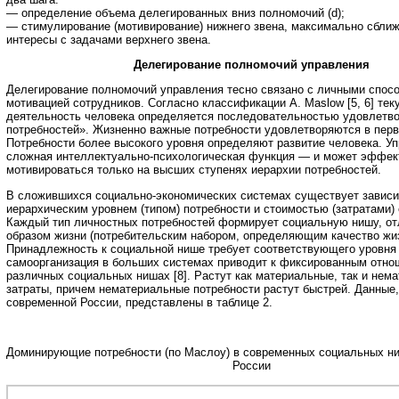
— определение объема делегированных вниз полномочий (d);
— стимулирование (мотивирование) нижнего звена, максимально сбли
интересы с задачами верхнего звена.
Делегирование полномочий управления
Делегирование полномочий управления тесно связано с личными спос
мотивацией сотрудников. Согласно классификации А. Maslow [5, 6] те
деятельность человека определяется последовательностью удовлетво
потребностей». Жизненно важные потребности удовлетворяются в пер
Потребности более высокого уровня определяют развитие человека. У
сложная интеллектуально-психологическая функция — и может эффек
мотивироваться только на высших ступенях иерархии потребностей.
В сложившихся социально-экономических системах существует завис
иерархическим уровнем (типом) потребности и стоимостью (затратами) 
Каждый тип личностных потребностей формирует социальную нишу, 
образом жизни (потребительским набором, определяющим качество жизн
Принадлежность к социальной нише требует соответствующего уровня 
самоорганизация в больших системах приводит к фиксированным отно
различных социальных нишах [8]. Растут как материальные, так и нем
затраты, причем нематериальные потребности растут быстрей. Данные
современной России, представлены в таблице 2.
Доминирующие потребности (по Маслоу) в современных социальных ни
России