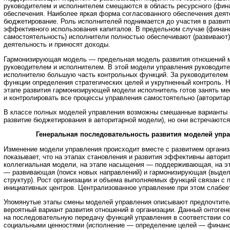
руководителем и исполнителем смещаются в область ресурсного (фин
обеспечения. Наиболее яркая форма согласованного обеспечения дея
бюджетирование. Роль исполнителей поднимается до участия в развит
эффективного использования капиталов. В предельном случае (финан
самостоятельность) исполнители полностью обеспечивают (развивают
деятельность и приносят доходы.
Гармонизирующая модель — предельная модель развития отношений 
руководителем и исполнителем. В этой модели управления руководит
исполнителю большую часть контрольных функций. За руководителем 
функции определения стратегических целей и укрупненный контроль. 
этапе развития гармонизирующей модели исполнитель готов занять ме
и контролировать все процессы управления самостоятельно (авторитар
В классе полных моделей управления возможны смешанные варианты 
развитие бюджетирования в авторитарной модели), но они встречаются
Генеральная последовательность развития моделей упр
Изменение модели управления происходит вместе с развитием организ
показывает, что на этапах становления и развития эффективны автори
коллегиальная модели, на этапе насыщения — поддерживающая, на э
— развивающая (поиск новых направлений) и гармонизирующая (выде
структур). Рост организации и объема выполняемых функций связан с
инициативных центров. Централизованное управление при этом слабее
Упомянутые этапы смены моделей управления описывают предпочтите
вероятный вариант развития отношений в организации. Данный онтоген
на последовательную передачу функций управления в соответствии с
социальными ценностями (исполнение — определение целей — финанс