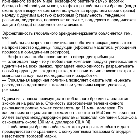
признанного во всем мире ежегодного рейтинга самых дорогих
брендов Interbrand учитывает, что фактор глобальности бренда (когда
около трети выручки компания получает за пределами своей страны)
наряду с другими шестью факторами (стабильность, тенденции
развития, лидерство, положение на рынке, поддержка и юридическая
защита бренда) определяет его стоимость.
Эффективность глобального бренд-менеджмента объясняется тем,
что:
— Глобальная марочная политика способствует сокращению затрат
на производство единицы продукции (эффекты масштаба, упрощения
процесса и объединения ресурсов).
— Эффект масштаба проявляется в сфере дистрибьюции.
— Благодаря тому что у глобальной компании продукт универсален и
идентичен на всех рынках, пропадает необходимость разрабатывать
новый продукт для каждого рынка, что значительно снижает затраты
компании на научные исследования и разработки.
— Глобальная марочная политика позволяет снизить или избежать
расходов на адаптацию к локальным условиям марки, упаковки,
рекламы.
Одним из главных преимуществ глобального брендинга является
экономия на рекламе. Стоимость изготовления телевизионного
рекламного ролика может составлять до 11 млн. долларов. По
заявлениям специалистов рекламного агентства McCann-Erickson, за
20 лет выпуск международной рекламы позволил компании Coca-Cola
сэкономить около 100 млн. долларов США [4].
— Глобализация брендов облегчает доступ к рынкам сбыта и дает
преимущества по сравнению с конкурентными товарами благодаря
известности торговой марки.