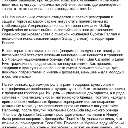
торговых барьеров, протекционистских мер, особенности сбытовой
политики, культуру, привычки потребления рынков, где реализуется
товар, а также национальное законодательство<1>.
<1> Национальные отличия стандартов и правил регистрации и
защиты торговых марок стране могут стать препятствием их
глобализации. Американская консалтинговая компания Gallap
Organization не может выйти на российский рынок до окончания
судебного разбирательства с финской компанией Суомэн Гэллап о
незаконном использовании марки Gallap (Гэллап) на территории
России.
В некоторых категориях товаров (например, продукты питания) для
потребителей остаются важными национальные ценности и традиции.
Во Франции национальные бренды William Peel, Clan Campbell и Label
Five традиционно предпочитаются покупателями. Как правило,
традиции и культурные особенности имеют большее значение для
пожилых потребителей с низкими доходами, меньшее – для молодых
и состоятельных.
На тех рынках, где важную роль играют традиции, культурные и
географические особенности, существуют особые технические нормы
к продукции корпорации. Их цель — увеличение доходности, а в ряде
случаев и привлекательности материнского бренда. Поэтому наряду с
применением глобальных брендов корпорации все же сохраняют
локальные марки, установившиеся прочные связи с покупателями.
Например, после покупки компанией Coca-Cola индийского бренда
Thumb’s Up (марки №1 среди прохладительных напитков в Индии)
было решено сохранить бренднейм Thumb’s Up, упоминая лишь, что
отныне он принадлежит Coca-Cola. Покупая на Украине воду «Юрське
джерело» или «Фруктайм», потребитель может не подозревать, что