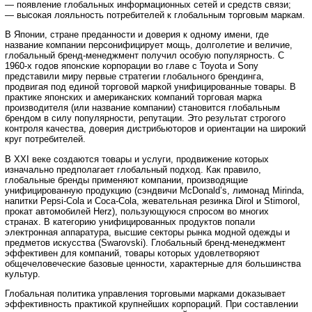
— появление глобальных информационных сетей и средств связи;
— высокая лояльность потребителей к глобальным торговым маркам.
В Японии, стране преданности и доверия к одному имени, где
название компании персонифицирует мощь, долголетие и величие,
глобальный бренд-менеджмент получил особую популярность. С
1960-х годов японские корпорации во главе с Toyota и Sony
представили миру первые стратегии глобального брендинга,
продвигая под единой торговой маркой унифицированные товары. В
практике японских и американских компаний торговая марка
производителя (или название компании) становится глобальным
брендом в силу популярности, репутации. Это результат строгого
контроля качества, доверия дистрибьюторов и ориентации на широкий
круг потребителей.
В ХХI веке создаются товары и услуги, продвижение которых
изначально предполагает глобальный подход. Как правило,
глобальные бренды применяют компании, производящие
унифицированную продукцию (сэндвичи McDonald’s, лимонад Mirinda,
напитки Pepsi-Cola и Coca-Cola, жевательная резинка Dirol и Stimorol,
прокат автомобилей Herz), пользующуюся спросом во многих
странах. В категорию унифицированных продуктов попали
электронная аппаратура, высшие секторы рынка модной одежды и
предметов искусства (Swarovski). Глобальный бренд-менеджмент
эффективен для компаний, товары которых удовлетворяют
общечеловеческие базовые ценности, характерные для большинства
культур.
Глобальная политика управления торговыми марками доказывает
эффективность практикой крупнейших корпораций. При составлении