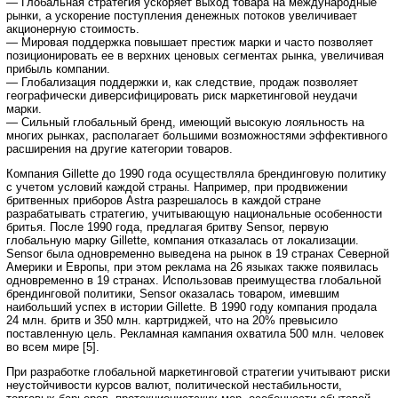
— Глобальная стратегия ускоряет выход товара на международные
рынки, а ускорение поступления денежных потоков увеличивает
акционерную стоимость.
— Мировая поддержка повышает престиж марки и часто позволяет
позиционировать ее в верхних ценовых сегментах рынка, увеличивая
прибыль компании.
— Глобализация поддержки и, как следствие, продаж позволяет
географически диверсифицировать риск маркетинговой неудачи
марки.
— Сильный глобальный бренд, имеющий высокую лояльность на
многих рынках, располагает большими возможностями эффективного
расширения на другие категории товаров.
Компания Gillette до 1990 года осуществляла брендинговую политику
с учетом условий каждой страны. Например, при продвижении
бритвенных приборов Astra разрешалось в каждой стране
разрабатывать стратегию, учитывающую национальные особенности
бритья. После 1990 года, предлагая бритву Sensor, первую
глобальную марку Gillette, компания отказалась от локализации.
Sensor была одновременно выведена на рынок в 19 странах Северной
Америки и Европы, при этом реклама на 26 языках также появилась
одновременно в 19 странах. Использовав преимущества глобальной
брендинговой политики, Sensor оказалась товаром, имевшим
наибольший успех в истории Gillette. В 1990 году компания продала
24 млн. бритв и 350 млн. картриджей, что на 20% превысило
поставленную цель. Рекламная кампания охватила 500 млн. человек
во всем мире [5].
При разработке глобальной маркетинговой стратегии учитывают риски
неустойчивости курсов валют, политической нестабильности,