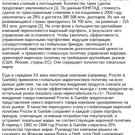
политика слияний и поглощений. Количество таких сделок
продолжает увеличиваться [1]. По данным ЮНКТАД, стоимость
сделок по трансграничным слияниям и поглощениям в 2004 году
увеличилась на 28% и достигла 380 598 млн. долларов. Из них на
развивающиеся страны приходилось 54 700 млн., на развитые – 315
851 млн. долларов [2]. На этом фоне у большинства крупнейших
компаний переполняется марочный портфель, в результате чего
управление им осложняется. Чтобы увеличить эффективность
управления марочными портфелями, ведущие корпорации
сосредоточиваются на глобальных брендах, являющихся в
долгосрочной перспективе источником дополнительной ценности
компаний, и применяют глобальную политику управления марками,
ориентируя марочную политику на требования крупнейших рынков
(США, Япония, страны ЕС). Они сокращают количество локальных
марок.
Еще в середине ХХ века некоторые компании (например, Procter &
Gamble) применяли глобальную маркетинговую политику на всех
рынках действия, так как политика внедрения продукта сначала на
одном рынке и (в случае эффективности) выхода с этим продуктом на
остальные рынки показала свою нерентабельность<1>. Политика
внедрения товара компанией Procter & Gamble предполагает
представление нового марочного товара компании одновременно на
всех рынках. В качестве переходного этапа к глобализации марочной
политики Procter & Gamble сохраняет в каждой стране портфель
брендов, отвечающих основным потребностям покупателей, и
устраняет локальные марки, не соответствующие марочной политике.
В период с 1992 по 1994 год Procter & Gamble сократила 25%
количества торговых марок. Руководство компании решило не
сохранять во Франции марки Bonux и Dreft, хотя Dreft удерживает