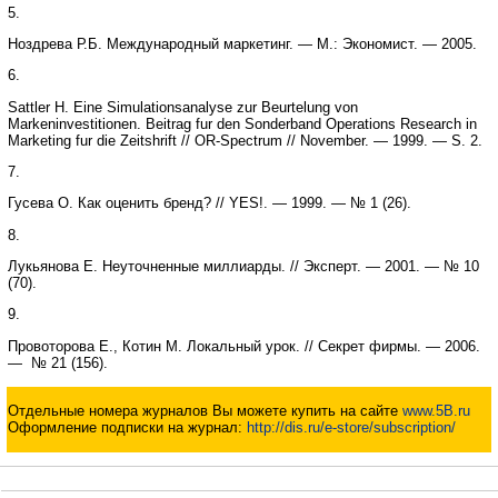
5.
Ноздрева Р.Б. Международный маркетинг. — М.: Экономист. — 2005.
6.
Sattler H. Eine Simulationsanalyse zur Beurtelung von
Markeninvestitionen. Beitrag fur den Sonderband Operations Research in
Marketing fur die Zeitshrift // OR-Spectrum // November. — 1999. — S. 2.
7.
Гусева О. Как оценить бренд? // YES!. — 1999. — № 1 (26).
8.
Лукьянова Е. Неуточненные миллиарды. // Эксперт. — 2001. — № 10
(70).
9.
Провоторова Е., Котин М. Локальный урок. // Секрет фирмы. — 2006.
— № 21 (156).
Отдельные номера журналов Вы можете купить на сайте
www.5B.ru
Оформление подписки на журнал:
http://dis.ru/e-store/subscription/