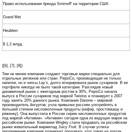
Право использования бренда Smirnoff' на территории США
Grand Met
Heublein
$ 1,2 млрд.
([6], [7], [8]).
Тем не менее компании создают торговые марки специально для
отдельных регионов или стран. PepsiCo, производящая не только
напитки, но и чипсы Lay’s, долго игнорировала рынок сухариков. В ее
портфеле никогда не было такой категории. Разглядев новый
динамичный рынок с ежегодным ростом в 30%, PepsiCo начала
выпуск в России сухариков под маркой Twistos и планирует к 2007
году занять 20% данного рынка. Компания Danone – мировой
производитель йогуртов, учла привычки россиян употреблять в
большей степени кисломолочные продукты (кефир, простоквашу и
ряженку). Она выпустила в России серию кисломолочных продуктов
под маркой «Активиа». «Активия» сегодня одна из ведущих марок на
российском рынке. Компания Wrigley стала продавать на российском
рынке жевательный мармелад Juicy Fruit. В случае успеха
продвижения компания планирует продавать этот товар на других