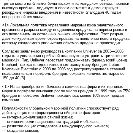
третье место на близких бельгийском и голландском рынках, приносит
высокую прибыль, лидирует в своем сегменте и демонстрирует
рекордные индексы внедрения и известности благодаря 40 годам
непрерывной рекламы.
<1> Локальная политика управления марками из-за значительного
временного разрыва между внедрением продукта на первом рынке и
его появлением на остальных рынках неэффективна. Этот разрыв
дает конкурентам время отреагировать на появление нового продукта,
поэтому ожидаемого увеличения объемов продаж не происходит.
Согласно заявлению руководства компании Unilever за 2003—2006
годы для увеличения прибылей планируется устранить три четверти
марок<1>. Так, Unilever перестает поддерживать французский бренд
Elephant, так как владеет известным всему миру брендом Lipton.
Компания Electrolux с 2003 по 2005 год реструктурировала ставший
неэффективным портфель брендов, сократив количество марок со
150 до 40 [3].
<1> Из-за приобретения большого количества фирм и их торговых
марок в портфеле компании росло число брендов. К 1999 году на 75%
брендов в портфеле Unilever приходилось менее 10% всех продаж
компании.
Популярности глобальной марочной политики способствует ряд
действующих в информационном обществе факторов:
— интернационализация стилей жизни;
— снижение роли национальных традиций и обычаев;
— развитие общих стандартов и международного бизнеса;
— создание союзов;