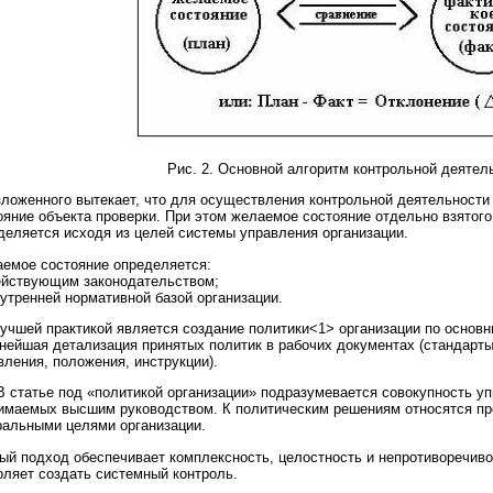
Рис. 2. Основной алгоритм контрольной деятел
зложенного вытекает, что для осуществления контрольной деятельности
ояние объекта проверки. При этом желаемое состояние отдельно взятого
деляется исходя из целей системы управления организации.
емое состояние определяется:
йствующим законодательством;
утренней нормативной базой организации.
учшей практикой является создание политики<1> организации по основ
нейшая детализация принятых политик в рабочих документах (стандарт
вления, положения, инструкции).
В статье под «политикой организации» подразумевается совокупность у
имаемых высшим руководством. К политическим решениям относятся пре
ральными целями организации.
ый подход обеспечивает комплексность, целостность и непротиворечиво
оляет создать системный контроль.