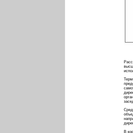
Расс
высш
испо
Терм
пред
само
дире
орга
засе
Сред
объе
напр
дире
В ко