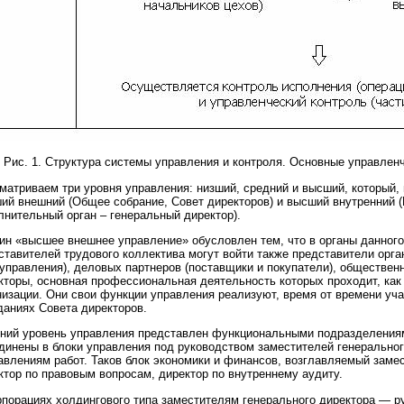
Рис. 1. Структура системы управления и контроля. Основные управлен
матриваем три уровня управления: низший, средний и высший, который, 
ий внешний (Общее собрание, Совет директоров) и высший внутренний 
лнительный орган – генеральный директор).
ин «высшее внешнее управление» обусловлен тем, что в органы данного
ставителей трудового коллектива могут войти также представители орга
управления), деловых партнеров (поставщики и покупатели), обществен
кторы, основная профессиональная деятельность которых проходит, как
низации. Они свои функции управления реализуют, время от времени уча
даниях Совета директоров.
ний уровень управления представлен функциональными подразделениями
динены в блоки управления под руководством заместителей генеральног
авлениям работ. Таков блок экономики и финансов, возглавляемый заме
ктор по правовым вопросам, директор по внутреннему аудиту.
рпорациях холдингового типа заместителям генерального директора — р