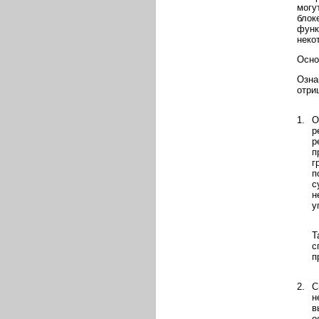
могу
блок
функ
неко
Осно
Озна
отри
1.
О
р
р
п
г
п
с
н
у
Т
с
п
2.
С
н
в
о