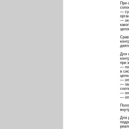
При 
сопо
— су
орга
— эк
како
цело
Срав
конт
деят
Для 
конт
при 
— по
в си
цели
— оп
— за
соот
— оп
— оп
Поло
внут
Для 
подр
реал