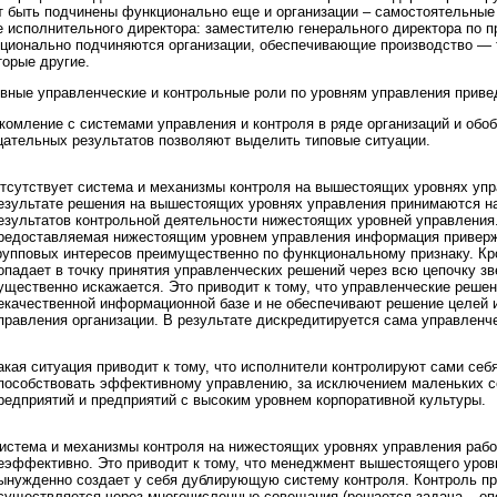
т быть подчинены функционально еще и организации – самостоятельные
е исполнительного директора: заместителю генерального директора по 
ционально подчиняются организации, обеспечивающие производство — 
торые другие.
вные управленческие и контрольные роли по уровням управления привед
комление с системами управления и контроля в ряде организаций и обо
цательных результатов позволяют выделить типовые ситуации.
тсутствует система и механизмы контроля на вышестоящих уровнях упр
езультате решения на вышестоящих уровнях управления принимаются н
езультатов контрольной деятельности нижестоящих уровней управления
редоставляемая нижестоящим уровнем управления информация привер
рупповых интересов преимущественно по функциональному признаку. Кро
опадает в точку принятия управленческих решений через всю цепочку зв
ущественно искажается. Это приводит к тому, что управленческие реше
екачественной информационной базе и не обеспечивают решение целей 
правления организации. В результате дискредитируется сама управленч
акая ситуация приводит к тому, что исполнители контролируют сами себя
пособствовать эффективному управлению, за исключением маленьких 
редприятий и предприятий с высоким уровнем корпоративной культуры.
истема и механизмы контроля на нижестоящих уровнях управления раб
еэффективно. Это приводит к тому, что менеджмент вышестоящего уров
ынужденно создает у себя дублирующую систему контроля. Контроль пр
существляется через многочисленные совещания (решается задача – оп