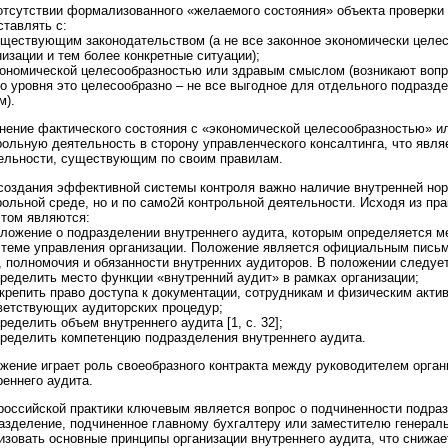
отсутствии формализованного «желаемого состояния» объекта проверки
ставлять с:
ществующим законодательством (а не все законное экономически целес
низации и тем более конкретные ситуации);
ономической целесообразностью или здравым смыслом (возникают вопро
го уровня это целесообразно – не все выгодное для отдельного подразд
м).
нение фактического состояния с «экономической целесообразностью» 
рольную деятельность в сторону управленческого консалтинга, что явл
ельности, существующим по своим правилам.
создания эффективной системы контроля важно наличие внутренней нор
рольной среде, но и по само2й контрольной деятельности. Исходя из пр
этом являются:
ложение о подразделении внутреннего аудита, которым определяется м
стеме управления организации. Положение является официальным пис
, полномочия и обязанности внутренних аудиторов. В положении следует
ределить место функции «внутренний аудит» в рамках организации;
крепить право доступа к документации, сотрудникам и физическим акти
ветствующих аудиторских процедур;
ределить объем внутреннего аудита [1, с. 32];
ределить компетенцию подразделения внутреннего аудита.
жение играет роль своеобразного контракта между руководителем орга
реннего аудита.
российской практики ключевым является вопрос о подчиненности подраз
азделение, подчиненное главному бухгалтеру или заместителю генераль
изовать основные принципы организации внутреннего аудита, что снижа