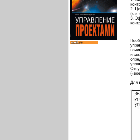
конт
2. Ц
(как
3. Э
конт
Необ
упра
начи
и со
опре
упра
Отсу
(«вое
Для 