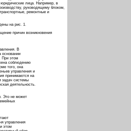
 юридические лица. Например, в
производству, руководящему блоком,
транспортные, ремонтные и
ены на рис. 1.
бщение причин возникновения
авления. В
а основании
. При этом
жена соблюдению
ме того, она
еньев управления и
ния принимаются на
и задач системы
еская деятельность.
. Это не может
семейных
отают
ня управления
и этом
еративный сбор,