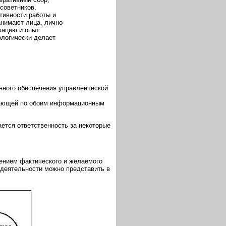
советников,
тивности работы и
анимают лица, лично
кацию и опыт
ологически делает
ного обеспечения управленческой
пающей по обоим информационным
ется ответственность за некоторые
ением фактического и желаемого
 деятельности можно представить в