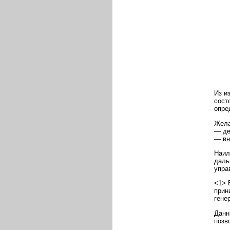
Из и
сост
опре
Жела
— де
— вн
Наил
даль
упра
<1> 
прин
гене
Данн
позв