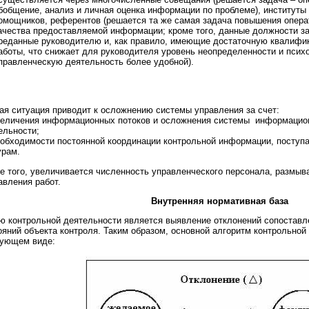
бобщение, анализ и личная оценка информации по проблеме), институты 
омощников, референтов (решается та же самая задача повышения опера
ачества предоставляемой информации; кроме того, данные должности з
реданные руководителю и, как правило, имеющие достаточную квалифи
аботы, что снижает для руководителя уровень неопределенности и псих
правленческую деятельность более удобной).
ая ситуация приводит к осложнению системы управления за счет:
еличения информационных потоков и осложнения системы информацион
ельности;
обходимости постоянной координации контрольной информации, посту
урам.
е того, увеличивается численность управленческого персонала, размыва
авления работ.
Внутренняя нормативная база
ю контрольной деятельности является выявление отклонений сопоставл
ояний объекта контроля. Таким образом, основной алгоритм контрольной
ующем виде: