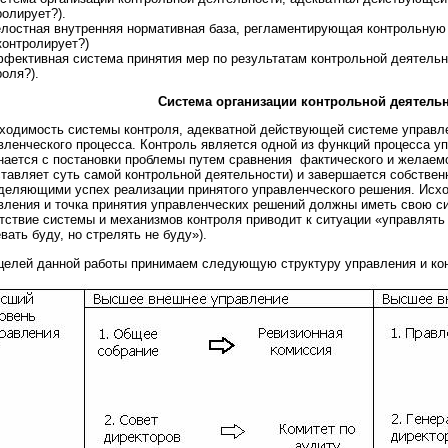
ролирует?).
елостная внутренняя нормативная база, регламентирующая контрольную
 контролирует?)
ффективная система принятия мер по результатам контрольной деятельно
роля?).
Система организации контрольной деятель
ходимость системы контроля, адекватной действующей системе управле
вленческого процесса. Контроль является одной из функций процесса у
нается с постановки проблемы путем сравнения фактического и желаемо
ставляет суть самой контрольной деятельности) и завершается собстве
деляющими успех реализации принятого управленческого решения. Исход
вления и точка принятия управленческих решений должны иметь свою си
тствие системы и механизмов контроля приводит к ситуации «управлять 
вать буду, но стрелять не буду»).
целей данной работы принимаем следующую структуру управления и конт