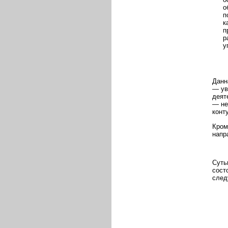
о
п
к
п
р
у
Данн
— ув
деят
— не
конт
Кром
напр
Суть
сост
след