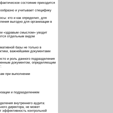
 фактическое состояние приходится
ообразно и учитывает специфику
сы: кто и как определил, для
еления выгодно для организации в
или «здравым смыслом» уводит
яется отдельным видом
мативной базы не только в
актики, важнейшими документами
есто и роль данного подразделения
ьменным документом, определяющим
:
вам при выполнении
низации и подразделением
деления внутреннего аудита:
ного директора, не может
ет эффективность контрольной