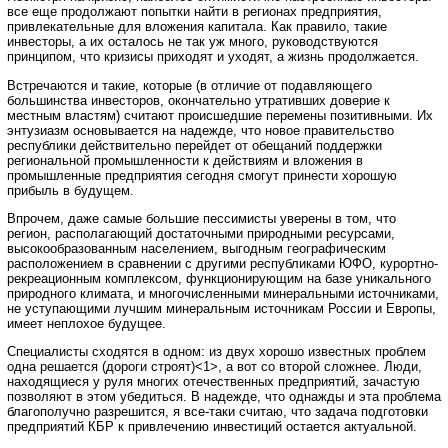
все еще продолжают попытки найти в регионах предприятия,
привлекательные для вложения капитала. Как правило, такие
инвесторы, а их осталось не так уж много, руководствуются
принципом, что кризисы приходят и уходят, а жизнь продолжается.
Встречаются и такие, которые (в отличие от подавляющего
большинства инвесторов, окончательно утративших доверие к
местным властям) считают происшедшие перемены позитивными. Их
энтузиазм основывается на надежде, что новое правительство
республики действительно перейдет от обещаний поддержки
региональной промышленности к действиям и вложения в
промышленные предприятия сегодня смогут принести хорошую
прибыль в будущем.
Впрочем, даже самые большие пессимисты уверены в том, что
регион, располагающий достаточными природными ресурсами,
высокообразованным населением, выгодным географическим
расположением в сравнении с другими республиками ЮФО, курортно-
рекреационным комплексом, функционирующим на базе уникального
природного климата, и многочисленными минеральными источниками,
не уступающими лучшим минеральным источникам России и Европы,
имеет неплохое будущее.
Специалисты сходятся в одном: из двух хорошо известных проблем
одна решается (дороги строят)<1>, а вот со второй сложнее. Люди,
находящиеся у руля многих отечественных предприятий, зачастую
позволяют в этом убедиться. В надежде, что однажды и эта проблема
благополучно разрешится, я все-таки считаю, что задача подготовки
предприятий КБР к привлечению инвестиций остается актуальной.