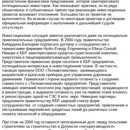
реалистичное финансовое предложение, которое заинтересовало
потенциальных инвесторов. Как показывает практика, из-за ряда
объективных и субъективных причин при реализации инвестиционных
проектов возникают отклонения. Большинство из проектов не
выполняется. Во всяком случае по некоторым проектам и договорам
официальная информация о выполнении и дальнейшей судьбе
отсутствует.
Инвестиционная ситуация заметно различается даже на потенциально
привлекательных предприятиях. В 2004 году правительство
Кабардино-Балкарии подписало договор о сотрудничестве с
германскими фирмами Hydro Energy Engineering и Elbrus-Consalt.
Немцев в КБР заинтересовали курортно-туристический комплекс,
энергетика и пищеперерабатывающая промышленность.
Представители германских фирм посетили в КБР предприятия,
потенциально интересные в инвестиционном плане. В частности,
таковым признали ООО «Телеавтоматика», занимающееся
разработкой и выпуском приборов для управления дорожным
движением. Германская сторона выразила готовность к созданию
совместного с «Телеавтоматикой» предприятия. Представители
немецких компаний посетили ряд гидроэлектростанций, нуждающихся
в реконструкции, и выразили готовность уже на первом этапе вложить
в реконструкцию одной из ГЭС 8 млн. евро. Немецкие партнеры
предложили правительству КБР широкий спектр форм
сотрудничества: от создания совместных предприятий, привлечения и
обслуживания европейских кредитных линий до различных схем
лизинга технологий и оборудования.
При этом на 2004 год оставался непогашенным долг перед польскими
строителями за строительство в Долинске «четырехзвездного»