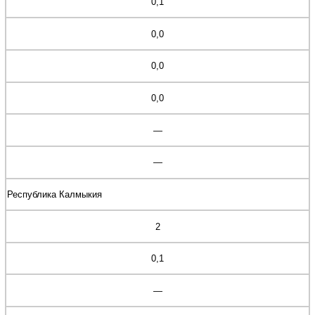
0,1
0,0
0,0
0,0
—
—
Республика Калмыкия
2
0,1
—