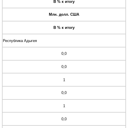
В % к итогу
Млн. долл. США
В % к итогу
Республика Адыгея
0,0
0,0
1
0,0
1
0,0