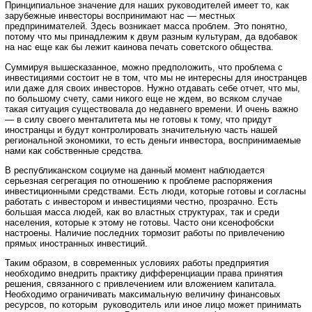
Принципиальное значение для наших руководителей имеет то, как
зарубежные инвесторы воспринимают нас — местных
предпринимателей. Здесь возникает масса проблем. Это понятно,
потому что мы принадлежим к двум разным культурам, да вдобавок
на нас еще как бы лежит каинова печать советского общества.
Суммируя вышесказанное, можно предположить, что проблема с
инвестициями состоит не в том, что мы не интересны для иностранцев
или даже для своих инвесторов. Нужно отдавать себе отчет, что мы,
по большому счету, сами никого еще не ждем, во всяком случае
такая ситуация существовала до недавнего времени. И очень важно
— в силу своего менталитета мы не готовы к тому, что придут
иностранцы и будут контролировать значительную часть нашей
региональной экономики, то есть деньги инвестора, воспринимаемые
нами как собственные средства.
В республиканском социуме на данный момент наблюдается
серьезная сегрегация по отношению к проблеме распоряжения
инвестиционными средствами. Есть люди, которые готовы и согласны
работать с инвестором и инвестициями честно, прозрачно. Есть
большая масса людей, как во властных структурах, так и среди
населения, которые к этому не готовы. Часто они ксенофобски
настроены. Наличие последних тормозит работы по привлечению
прямых иностранных инвестиций.
Таким образом, в современных условиях работы предприятия
необходимо внедрить практику дифференциации права принятия
решения, связанного с привлечением или вложением капитала.
Необходимо ограничивать максимальную величину финансовых
ресурсов, по которым руководитель или иное лицо может принимать