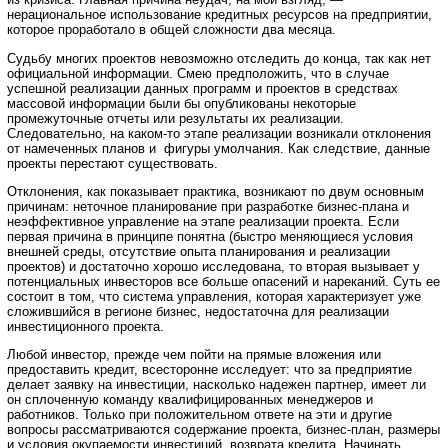
нерациональное использование кредитных ресурсов на предприятии,
которое проработало в общей сложности два месяца.
Судьбу многих проектов невозможно отследить до конца, так как нет
официальной информации. Смею предположить, что в случае
успешной реализации данных программ и проектов в средствах
массовой информации были бы опубликованы некоторые
промежуточные отчеты или результаты их реализации.
Следовательно, на каком-то этапе реализации возникали отклонения
от намеченных планов и фигуры умолчания. Как следствие, данные
проекты перестают существовать.
Отклонения, как показывает практика, возникают по двум основным
причинам: неточное планирование при разработке бизнес-плана и
неэффективное управление на этапе реализации проекта. Если
первая причина в принципе понятна (быстро меняющиеся условия
внешней среды, отсутствие опыта планирования и реализации
проектов) и достаточно хорошо исследована, то вторая вызывает у
потенциальных инвесторов все больше опасений и нареканий. Суть ее
состоит в том, что система управления, которая характеризует уже
сложившийся в регионе бизнес, недостаточна для реализации
инвестиционного проекта.
Любой инвестор, прежде чем пойти на прямые вложения или
предоставить кредит, всесторонне исследует: что за предприятие
делает заявку на инвестиции, насколько надежен партнер, имеет ли
он сплоченную команду квалифицированных менеджеров и
работников. Только при положительном ответе на эти и другие
вопросы рассматриваются содержание проекта, бизнес-план, размеры
и условия окупаемости инвестиций, возврата кредита. Начинать