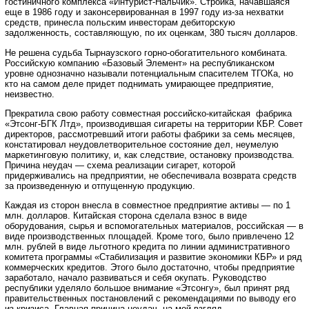
гостиничного комплекса «Интурист-Нальчик». Стройка, начавшаяся
еще в 1986 году и законсервированная в 1997 году из-за нехватки
средств, принесла польским инвесторам дебиторскую
задолженность, составляющую, по их оценкам, 380 тысяч долларов.
Не решена судьба Тырнаузского горно-обогатительного комбината.
Российскую компанию «Базовый Элемент» на республиканском
уровне однозначно называли потенциальным спасителем ТГОКа, но
кто на самом деле придет поднимать умирающее предприятие,
неизвестно.
Прекратила свою работу совместная российско-китайская фабрика
«Этсонг-БГК Лтд», производившая сигареты на территории КБР. Совет
директоров, рассмотревший итоги работы фабрики за семь месяцев,
констатировал неудовлетворительное состояние дел, неумелую
маркетинговую политику, и, как следствие, остановку производства.
Причина неудач — схема реализации сигарет, которой
придерживались на предприятии, не обеспечивала возврата средств
за произведенную и отпущенную продукцию.
Каждая из сторон внесла в совместное предприятие активы — по 1
млн. долларов. Китайская сторона сделала взнос в виде
оборудования, сырья и вспомогательных материалов, российская — в
виде производственных площадей. Кроме того, было привлечено 12
млн. рублей в виде льготного кредита по линии административного
комитета программы «Стабилизация и развитие экономики КБР» и ряд
коммерческих кредитов. Этого было достаточно, чтобы предприятие
заработало, начало развиваться и себя окупать. Руководство
республики уделяло большое внимание «Этсонгу», был принят ряд
правительственных постановлений с рекомендациями по выводу его
из кризиса. Главная причина неудач, на мой взгляд, —