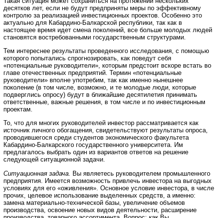
Такая ситуация может сохраниться на протяжении нескольких
десятков лет, если не будут предприняты меры по эффективному
контролю за реализацией инвестиционных проектов. Особенно это
актуально для Кабардино-Балкарской республики, так как в
настоящее время идет смена поколений, все больше молодых людей
становятся востребованными государственным структурами.
Тем интереснее результаты проведенного исследования, с помощью
которого попытались спрогнозировать, как поведут себя
«потенциальные руководители», которым предстоит вскоре встать во
главе отечественных предприятий. Термин «потенциальные
руководители» вполне употребим, так как именно нынешнее
поколение (в том числе, возможно, и те молодые люди, которые
подверглись опросу) будут в ближайшие десятилетия принимать
ответственные, важные решения, в том числе и по инвестиционным
проектам.
То, что для многих руководителей инвестор рассматривается как
источник личного обогащения, свидетельствуют результаты опроса,
проводившегося среди студентов экономического факультета
Кабардино-Балкарского государственного университета. Им
предлагалось выбрать один из вариантов ответов на решение
следующей ситуационной задачи.
Ситуационная задача.
Вы являетесь руководителем промышленного
предприятия. Имеется возможность привлечь инвестора на выгодных
условиях для его «оживления». Основное условие инвестора, в числе
прочих, целевое использование выделенных средств, а именно:
замена материально-технической базы, увеличение объемов
производства, освоение новых видов деятельности, расширение
производства, товарного ассортимента. Вопрос: как Вы