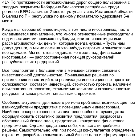
<1> По протяженности автомобильных дорог общего пользования с
твердым покрытием Кабардино-Балкарская республика среди
регионов ЮФО занимает 2 место, уступая лишь Ростовской области.
В целом по РФ республика по данному показателю удерживает 5-е
место.
Когда мы говорим об инвестициях, в том числе иностранных, часто
складывается впечатление, что многие отечественные руководители
под инвестициями понимают субсидии, или же инвестиции ими
рассматриваются как деньги, которые всегда нужны. «Пусть нам
дадут деньги, а мы их сами на что-нибудь потратим и замечательно
все сделаем. Мы не готовы отдавать контроль над финансами
иностранцам» — распространенная позиция руководителей
республиканских предприятий.
Все предприятия в большей или в меньшей степени связаны с
инвестиционной деятельностью. Принимаемые решения по
привлечению инвестиций для реализации инвестиционных проектов
осложняются: составом инвестиций, стоимостью проекта, наличием
альтернативных проектов, стоимостью капитала и ограниченностью
ресурсов, а также риском, связанным с проектом.
Особенно актуальны для нашего региона проблемы, возникающие при
взаимодействии предприятия с потенциальными инвесторами.
Наиболее распространенные из них: неспособность руководства
сформулировать стратегию развития предприятия, разработать
обоснованный бизнес-план, представить конкретное финансовое
предложение. Однако представим себе, что все эти проблемы
решены. Самостоятельно или при помощи консультантов определена
стратегия, разработан замечательный бизнес-план и сформулировано