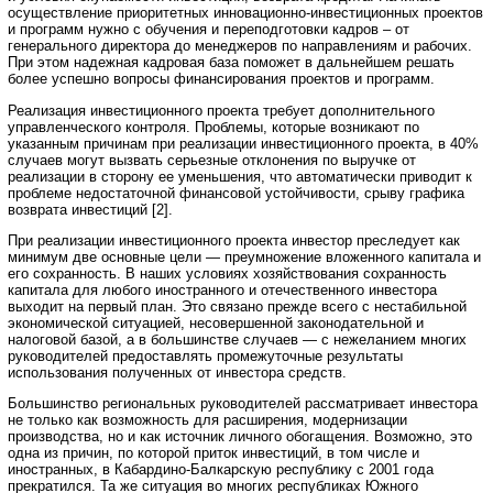
осуществление приоритетных инновационно-инвестиционных проектов
и программ нужно с обучения и переподготовки кадров – от
генерального директора до менеджеров по направлениям и рабочих.
При этом надежная кадровая база поможет в дальнейшем решать
более успешно вопросы финансирования проектов и программ.
Реализация инвестиционного проекта требует дополнительного
управленческого контроля. Проблемы, которые возникают по
указанным причинам при реализации инвестиционного проекта, в 40%
случаев могут вызвать серьезные отклонения по выручке от
реализации в сторону ее уменьшения, что автоматически приводит к
проблеме недостаточной финансовой устойчивости, срыву графика
возврата инвестиций [2].
При реализации инвестиционного проекта инвестор преследует как
минимум две основные цели — преумножение вложенного капитала и
его сохранность. В наших условиях хозяйствования сохранность
капитала для любого иностранного и отечественного инвестора
выходит на первый план. Это связано прежде всего с нестабильной
экономической ситуацией, несовершенной законодательной и
налоговой базой, а в большинстве случаев — с нежеланием многих
руководителей предоставлять промежуточные результаты
использования полученных от инвестора средств.
Большинство региональных руководителей рассматривает инвестора
не только как возможность для расширения, модернизации
производства, но и как источник личного обогащения. Возможно, это
одна из причин, по которой приток инвестиций, в том числе и
иностранных, в Кабардино-Балкарскую республику с 2001 года
прекратился. Та же ситуация во многих республиках Южного