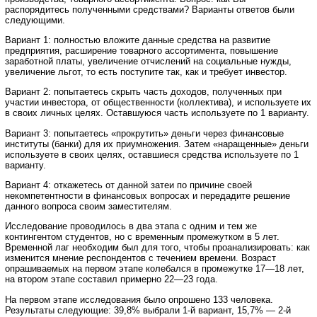
распорядитесь полученными средствами? Варианты ответов были
следующими.
Вариант 1: полностью вложите данные средства на развитие
предприятия, расширение товарного ассортимента, повышение
заработной платы, увеличение отчислений на социальные нужды,
увеличение льгот, то есть поступите так, как и требует инвестор.
Вариант 2: попытаетесь скрыть часть доходов, полученных при
участии инвестора, от общественности (коллектива), и используете их
в своих личных целях. Оставшуюся часть используете по 1 варианту.
Вариант 3: попытаетесь «прокрутить» деньги через финансовые
институты (банки) для их приумножения. Затем «наращенные» деньги
используете в своих целях, оставшиеся средства используете по 1
варианту.
Вариант 4: откажетесь от данной затеи по причине своей
некомпетентности в финансовых вопросах и передадите решение
данного вопроса своим заместителям.
Исследование проводилось в два этапа с одним и тем же
контингентом студентов, но с временным промежутком в 5 лет.
Временной лаг необходим был для того, чтобы проанализировать: как
изменится мнение респондентов с течением времени. Возраст
опрашиваемых на первом этапе колебался в промежутке 17—18 лет,
на втором этапе составил примерно 22—23 года.
На первом этапе исследования было опрошено 133 человека.
Результаты следующие: 39,8% выбрали 1-й вариант, 15,7% — 2-й