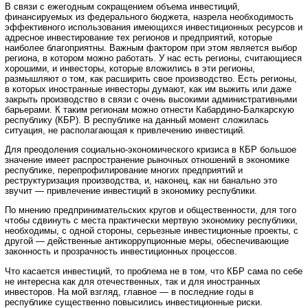
В связи с ежегодным сокращением объема инвестиций,
финансируемых из федерального бюджета, назрела необходимость
эффективного использования имеющихся инвестиционных ресурсов и
адресное инвестирование тех регионов и предприятий, которые
наиболее благоприятны. Важным фактором при этом является выбор
региона, в котором можно работать. У нас есть регионы, считающиеся
хорошими, и инвесторы, которые вложились в эти регионы,
размышляют о том, как расширить свое производство. Есть регионы,
в которых иностранные инвесторы думают, как им выжить или даже
закрыть производство в связи с очень высокими административными
барьерами. К таким регионам можно отнести Кабардино-Балкарскую
республику (КБР). В республике на данный момент сложилась
ситуация, не располагающая к привлечению инвестиций.
Для преодоления социально-экономического кризиса в КБР большое
значение имеет распространение рыночных отношений в экономике
республике, перепрофилирование многих предприятий и
реструктуризация производства, и, наконец, как ни банально это
звучит — привлечение инвестиций в экономику республики.
По мнению предпринимательских кругов и общественности, для того
чтобы сдвинуть с места практически мертвую экономику республики,
необходимы, с одной стороны, серьезные инвестиционные проекты, с
другой — действенные антикоррупционные меры, обеспечивающие
законность и прозрачность инвестиционных процессов.
Что касается инвестиций, то проблема не в том, что КБР сама по себе
не интересна как для отечественных, так и для иностранных
инвесторов. На мой взгляд, главное — в последние годы в
республике существенно повысились инвестиционные риски.