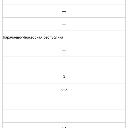
—
—
Карачаево-Черкесская республика
—
—
3
0,0
—
—