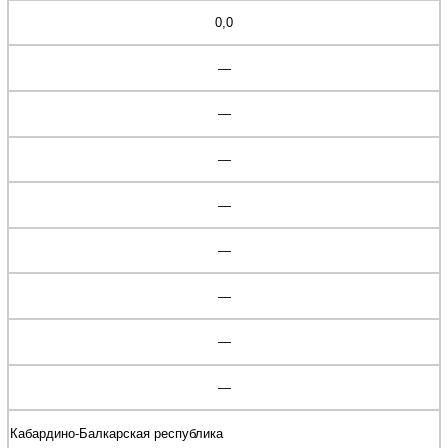
0,0
—
—
—
—
—
—
—
—
Кабардино-Балкарская республика