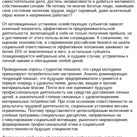
самостоятельное дело, достичь независимости и добиться желаемого
собственными силами. Не потому ли многие богатые люди, нажившие
свое состояние нелегким трудом, ведут скромный, даже аскетичный
образ жизни и напряженно работают?
От мотивационных установок хозяйствующих субъектов зависит
конечный показатель эффективности предпринимательской
деятельности, включающий в себя не только получение прибыли, но
и достижение от этого пользы всем согражданам. К сожалению, по
оценкам экономистов, в современном российском бизнесе на шкале
социальной ответственности эффективное положение занимают не
более 15% от вовлеченных в него, а остальные субъекты
позиционируются нейтрально или, в худшем случае, устремлены к
личной наживе и обогащению любой ценой.
Проведенные опросы студентов показали, что среди молодежи
превалируют потребительские настроения. Анализ доминирующих
тенденций показал, что будущие предприниматели стремятся в
первую очередь к удовольствиям, деньгам, вещам и прочим
материальным благам. Почти все они оценивают будущую
профессиональную деятельность как средство достижения личных
целей, в значительной степени связанных с удовлетворением
материальных потребностей. При этом осознание ответственности за
результаты трудовой деятельности, социальные установки весьма
ограниченны. Поэтому представляется целесообразным включение в
учебные программы специальных дисциплин, направленных на
стимулирование социальной мотивации, рыночного мировоззрения,
формирование профессиональной этики и социальной
ответственности будущих специалистов.