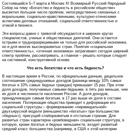
Состоявшийся 5–7 марта в Москве XI Всемирный Русский Народный
Собор на тему «Богатство и бедность в российском обществе»
высветил большое число проблем, непосредственно связанных с
моральными, социально-нравственными, культурно-этическими
аспектами деловых отношений, социальной ответственностью и
этикой в бизнесе.
Эти вопросы давно с тревогой обсуждаются в широких кругах
специалистов, ученых и общественных деятелей. Они остаются
острыми и трудноразрешимыми не только для российской экономики,
но и для многих высокоразвитых стран. Понятия «социальная
ответственность», «этичная экономика» затрагивают сегодня широкий
спектр проблем, рассматривать, а главное – решать которые следует
на системной, конструктивной основе.
Что есть богатство и что есть бедность?
В настоящее время в России, по официальным данным, децильное
соотношение среднедушевых доходов (разница между 10% самых
богатых и 10% самых бедных граждан) превышает 15 раз. При этом
доля доходов, получаемых самыми бедными, в пять раз меньше, чем
их доля в численности населения России. А доля доходов,
принадлежащих самым богатым, в 17 раз выше их доли в составе
населения. Поляризация общества приводит к деформации его
социальной структуры – формированию «пирамидальной»
двухъярусной модели (меньшинство «богатых» при большинстве
«бедных»), присущей слаборазвитым и отсталым странам. Для
развитых стран характерна «ромбовидная» социальная структура, в
которую, кроме богатых и бедных меньшинств, входит развитый
средний класс большинства (например, в США к этой категории