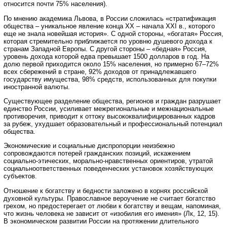
относится почти 75% населения).
По мнению академика Львова, в России сложилась «стратификация
общества – уникальное явление конца XX – начала XXI в., которого
еще не знала новейшая история». С одной стороны, «богатая» Россия,
которая стремительно приближается по уровню душевого дохода к
странам Западной Европы. С другой стороны – «бедная» Россия,
уровень дохода которой едва превышает 1500 долларов в год. На
долю первой приходится около 15% населения, но примерно 67–72%
всех сбережений в стране, 92% доходов от принадлежавшего
государству имущества, 98% средств, использованных для покупки
иностранной валюты.
Существующее разделение общества, регионов и граждан разрушает
единство России, усиливает межрегиональные и межнациональные
противоречия, приводит к оттоку высококвалифицированных кадров
за рубеж, ухудшает образовательный и профессиональный потенциал
общества.
Экономические и социальные диспропорции неизбежно
сопровождаются потерей гражданских позиций, искажением
социально-этических, морально-нравственных ориентиров, утратой
социальноответственных поведенческих установок хозяйствующих
субъектов.
Отношение к богатству и бедности заложено в корнях российской
духовной культуры. Православное вероучение не считает богатство
грехом, но предостерегает от любви к богатству и вещам, напоминая,
что жизнь человека не зависит от «изобилия его имения» (Лк, 12, 15).
В экономическом развитии России на протяжении длительного