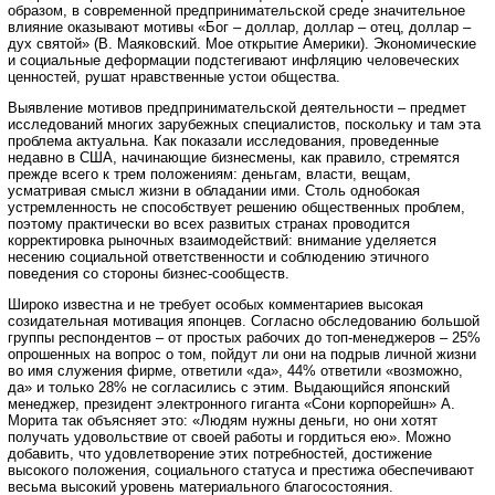
образом, в современной предпринимательской среде значительное
влияние оказывают мотивы «Бог – доллар, доллар – отец, доллар –
дух святой» (В. Маяковский. Мое открытие Америки). Экономические
и социальные деформации подстегивают инфляцию человеческих
ценностей, рушат нравственные устои общества.
Выявление мотивов предпринимательской деятельности – предмет
исследований многих зарубежных специалистов, поскольку и там эта
проблема актуальна. Как показали исследования, проведенные
недавно в США, начинающие бизнесмены, как правило, стремятся
прежде всего к трем положениям: деньгам, власти, вещам,
усматривая смысл жизни в обладании ими. Столь однобокая
устремленность не способствует решению общественных проблем,
поэтому практически во всех развитых странах проводится
корректировка рыночных взаимодействий: внимание уделяется
несению социальной ответственности и соблюдению этичного
поведения со стороны бизнес-сообществ.
Широко известна и не требует особых комментариев высокая
созидательная мотивация японцев. Согласно обследованию большой
группы респондентов – от простых рабочих до топ-менеджеров – 25%
опрошенных на вопрос о том, пойдут ли они на подрыв личной жизни
во имя служения фирме, ответили «да», 44% ответили «возможно,
да» и только 28% не согласились с этим. Выдающийся японский
менеджер, президент электронного гиганта «Сони корпорейшн» А.
Морита так объясняет это: «Людям нужны деньги, но они хотят
получать удовольствие от своей работы и гордиться ею». Можно
добавить, что удовлетворение этих потребностей, достижение
высокого положения, социального статуса и престижа обеспечивают
весьма высокий уровень материального благосостояния.