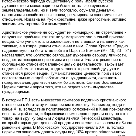
исторического периода существенную роль играли русское
духовенство и монастыри: они были не только крупными
землевладельцами, но и вели торговлю, ссужали деньгами,
налаживали хозяйственные связи, регулировали экономические
отношения. Издавна на Руси крестьяне, даже крепостные, активно
занимались торговлей и коммерцией.
Христианское учение не осуждает ни коммерцию, ни стремление к
получению прибыли, так как не усматривает зла в самой природе
вещей. Оно учит, что зло заключается не в вещах и явлениях как
таковых, а в извращенном отношении к ним. Слова Христа «Трудно
надеющемуся на богатство войти в Царство Божие» (Мк, 10, 23 – 24)
наставляют, что богатство отягощает духовную свободу личности,
создает иллюзорные ориентиры и ценности. Если стремление к
обогащению становится главной целью деятельности, закрывает
подлинный смысл жизни, тогда человек теряет свободу духа и
становится рабом вещей. Гуманистические ценности призывают
состоятельных людей заботиться о нуждающихся, оказывать
пожертвования, делиться своим богатством. Святые Вселенской
Церкви считали вором того, кто не отдает часть имущества
нуждающимся.
В истории РПЦ есть множество примеров подлинно христианского
отношения к богатству и предпринимательству. Например, когда в
конце XI в. вследствие политических осложнений в Киев прекратился
ввоз галицкой соли, и барышники неимоверно подняли цену на этот
товар, на выручку бедным людям явился Печерский монастырь,
который открыл для дешевой продажи свои соляные запасы и сбивал
рыночные цены. В Московском государстве начала XVI в. только
церкви соглашались давать ссуды под 10% против общепринятых