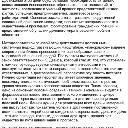
Достижение этой цели обусловливает необходимость активного
использования инновационных образовательных технологий, в
частности, вовлечение в учебный процесс представителей бизнес-
кругов, успешных предпринимателей, заинтересованных
работодателей. Основная задача этого – развитие продуктивной
социальной ориентации молодежи, повышение восприимчивости к
общественным проблемам, формирование гражданских позиций и
представлений об участии делового мира в решении проблем
общества.
Методологической основой этой деятельности должен быть
системный подход, развивающий масштабное, «панорамное» видение
современных бизнес-процессов в их разнообразных связях с
многослойной внешней средой. Постулатом выступает «железный
закон ответственности» К. Дэвиса, который гласит: тот, кто устремлен
к наживе, руководствуется сиюминутными интересами и не
пользуется властью в таком направлении, каковое общество считает
ответственным, в долговременной перспективе эту власть потеряет.
Именно ориентация на перспективу имеет ключевое значение,
поскольку внимание к этическим проблемам возрастает с ростом
уровня экономического благосостояния общества. Таким образом,
одно из основных условий создания «этичной экономики» видится в
формировании нового типа экономического мышления, в центре
которого – ярко выраженная потребность в достижении социально
полезной цели. Деньги нужны для реализации всех идей и намерений,
они выступают как показатель успеха в достижении поставленной
цели, являются мерой оценки каждого со стороны всех. Деньги и дело
– это два привода, которые, дополняя друг друга, продвигают
общество по пути цивилизации и прогресса.