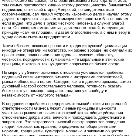
«невыносимо больших», по словам иноземного наблюдателя, 20%,
тем самым противостоя хищническому ростовщичеству. Знаменитый
подвижник, оптинский старец Амвросий, по свидетельствам
современников, сам любил устроить какое-либо дело и научал этому
других, с горячностью давал коммерческие советы и благословлял –
если видел, что дело в руках честного человека и служит благой
цели. Он поощрял смекалистых, деятельных людей, следующих
принципу «сам не плошай», и давал благословение, а с ним и веру в
удачу самым смелым предприятиям.
Таким образом, вековые ценности и традиции русской цивилизации
никогда не отвергали ни богатство, ни бизнес вообще, но смягчали их
нравственно, привносили в них идеалы служения обществу,
честности, порядочности, гуманизма – те моральные и этические
принципы, в которых так нуждается современная бизнес-среда.
По мере углубления рыночных отношений усиливается проблема
подлинной связи интересов бизнеса с интересами потребителей,
рынка и общества в целом. Сегодня, как и в далекие времена, важен
духовный настрой состоятельного человека, готовность оказать
бескорыстную помощь, сохранить подлинную свободу и
независимость от «золотого тельца».
В сердцевине проблемы предпринимательской этики и социальной
ответственности бизнеса лежат личные принципы и ценности
участников рыночных взаимоотношений как их общие убеждения
относительно добра и зла, вечного и приходящего, допустимого и
запретного. Это затрагивает широкий спектр вариантов поведения
людей, которые, как правило, определяются общепринятыми
нормами, традициями, культурой, моралью и законами общества.
Осуществляя предпринимательскую деятельность, каждый субъект