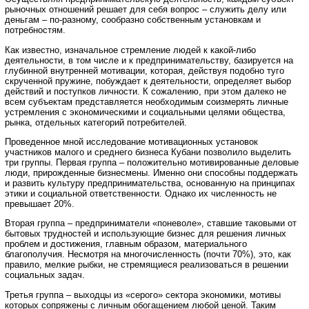
рыночных отношений решает для себя вопрос – служить делу или
деньгам – по-разному, сообразно собственным установкам и
потребностям.
Как известно, изначальное стремление людей к какой-либо
деятельности, в том числе и к предпринимательству, базируется на
глубинной внутренней мотивации, которая, действуя подобно туго
скрученной пружине, побуждает к деятельности, определяет выбор
действий и поступков личности. К сожалению, при этом далеко не
всем субъектам представляется необходимым соизмерять личные
устремления с экономическими и социальными целями общества,
рынка, отдельных категорий потребителей.
Проведенное мной исследование мотивационных установок
участников малого и среднего бизнеса Кубани позволило выделить
три группы. Первая группа – положительно мотивированные деловые
люди, прирожденные бизнесмены. Именно они способны поддержать
и развить культуру предпринимательства, основанную на принципах
этики и социальной ответственности. Однако их численность не
превышает 20%.
Вторая группа – предприниматели «поневоле», ставшие таковыми от
бытовых трудностей и использующие бизнес для решения личных
проблем и достижения, главным образом, материального
благополучия. Несмотря на многочисленность (почти 70%), это, как
правило, мелкие рыбки, не стремящиеся реализоваться в решении
социальных задач.
Третья группа – выходцы из «серого» сектора экономики, мотивы
которых сопряжены с личным обогащением любой ценой. Таким