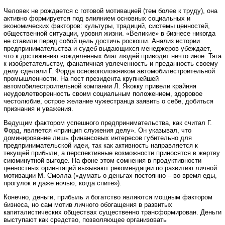
Человек не рождается с готовой мотивацией (тем более к труду), она
активно формируется под влиянием основных социальных и
экономических факторов: культуры, традиций, системы ценностей,
общественной ситуации, уровня жизни. «Великие» в бизнесе никогда
не ставили перед собой цель достичь роскоши. Анализ истории
предпринимательства и судеб выдающихся менеджеров убеждает,
что к достижению вожделенных благ людей приводит нечто иное. Тяга
к изобретательству, фанатичная увлеченность и преданность своему
делу сделали Г. Форда основоположником автомобилестроительной
промышленности. На пост президента крупнейшей
автомобилестроительной компании Л. Якокку привели крайняя
неудовлетворенность своим социальным положением, здоровое
честолюбие, острое желание чужестранца заявить о себе, добиться
признания и уважения.
Ведущим фактором успешного предпринимательства, как считал Г.
Форд, является «принцип служения делу». Он указывал, что
доминирование лишь финансовых интересов губительно для
предпринимательской идеи, так как активность направляется к
текущей прибыли, а перспективные возможности приносятся в жертву
сиюминутной выгоде. На фоне этом сомнения в продуктивности
ценностных ориентаций вызывают рекомендации по развитию личной
мотивации М. Смолла («думать о деньгах постоянно – во время еды,
прогулок и даже ночью, когда спите»).
Конечно, деньги, прибыль и богатство являются мощным фактором
бизнеса, но сам мотив личного обогащения в развитых
капиталистических обществах существенно трансформирован. Деньги
выступают как средство, позволяющее организовать