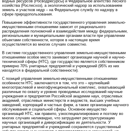
водных ресурсов (Росводресурсы) и Федеральное агентство лесного
хозяйства (Рослесхоз), а экологический надзор за использованием
земель и участков недр – на Федеральную службу по надзору в
сфере природопользования.
Повышение эффективности государственного управления земельно-
имущественными отношениями зависит от рационального
распределения полномочий и взаимодействия между федеральными,
региональными и муниципальными органами власти при управлении
объектами собственности, которое в настоящее время
осуществляется во многих случаях совместно.
В системе государственного управления земельно-имущественными
отношениями особое место занимают организации научной и научно-
технической сферы (НТС), где государство является собственником
примерно 70% унитарных предприятий и учреждений (95% из них
находятся в федеральной собственности).
С позиций управления земельно-имущественными отношениями
особенности НТС заключаются в том, что это – крупнейший
многоотраслевой и многофункциональный комплекс, охватывающий
различные по охвату и уровню проводимых исследований научные
учреждения и предприятия Российской академии наук, отраслевых
академий, отраслевых министерств и ведомств, высших учебных
заведений, корпораций и частных фирм, а также организации научного
обслуживания и социальной сферы. Основное имущество
организаций НТС, как правило, узкоспециализировано и поэтому во
многих случаях неликвидно, что затрудняет реструктуризацию
научных организаций и диверсификацию их деятельности. У
унитарных предприятий и учреждений сохраняется существенный