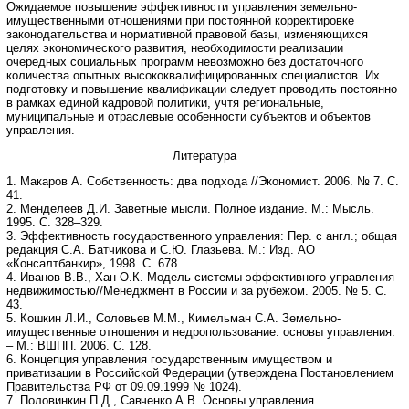
Ожидаемое повышение эффективности управления земельно-
имущественными отношениями при постоянной корректировке
законодательства и нормативной правовой базы, изменяющихся
целях экономического развития, необходимости реализации
очередных социальных программ невозможно без достаточного
количества опытных высококвалифицированных специалистов. Их
подготовку и повышение квалификации следует проводить постоянно
в рамках единой кадровой политики, учтя региональные,
муниципальные и отраслевые особенности субъектов и объектов
управления.
Литература
1. Макаров А. Собственность: два подхода //Экономист. 2006. № 7. С.
41.
2. Менделеев Д.И. Заветные мысли. Полное издание. М.: Мысль.
1995. С. 328–329.
3. Эффективность государственного управления: Пер. с англ.; общая
редакция С.А. Батчикова и С.Ю. Глазьева. М.: Изд. АО
«Консалтбанкир», 1998. С. 678.
4. Иванов В.В., Хан О.К. Модель системы эффективного управления
недвижимостью//Менеджмент в России и за рубежом. 2005. № 5. С.
43.
5. Кошкин Л.И., Соловьев М.М., Кимельман С.А. Земельно-
имущественные отношения и недропользование: основы управления.
– М.: ВШПП. 2006. С. 128.
6. Концепция управления государственным имуществом и
приватизации в Российской Федерации (утверждена Постановлением
Правительства РФ от 09.09.1999 № 1024).
7. Половинкин П.Д., Савченко А.В. Основы управления