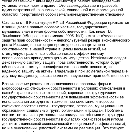
тесно связанной с ними недвижимости) в рамках законодательно
установленных норм и правил. Это взаимодействие в правовой,
административной, экономической, социальной и информационной
областях представляет собой земельно-имущественные отношения.
Согласно ст. 8 Конституции РФ «В Российской Федерации признаются
и защищаются равным образом частная, государственная,
муниципальная и иные формы собственности». Как пишет В.
Тамбовцев («Вопросы экономики». 2006. №1) в статье «Улучшение
защиты прав собственности – неиспользуемый резерв экономического
роста России», в настоящее время уровень защиты прав
собственности в нашей стране в целом весьма низкий, не
стимулирует различных собственников к эффективному
использованию принадлежащего им имущества. Необходимо создать
действенную систему защиты прав собственности, которая будет
обеспечивать: четкую спецификацию прав собственности, их
надежную защиту на активы владельца и при их легальной передаче
другому владельцу, восстановление нарушенных прав собственности.
Возникновение различных организационно-правовых форм и
многообразных отношений собственности в условиях становления в
нашей стране рыночных отношений, коренная реструктуризация
государственной собственности для повышения эффективности ее
использования затрудняют гармоничное сочетание интересов
субъектов собственности – государства, регионов, муниципальных
образований, социальных групп, организаций и граждан. Проблема
состоит не только в установлении наилучших объемов и структуры
государственной собственности в областях хозяйствования (чтобы
достигать наивысшей экономической и социальной эффективности),
но и в обосновании целостной системы ее реализации. Это требует