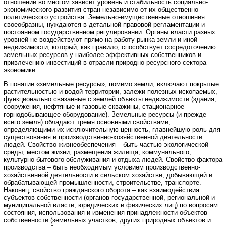
отношений во многом зависит уровень и стабильность социально-
экономического развития стран независимо от их общественно-
политического устройства. Земельно-имущественные отношения
своеобразны, нуждаются в детальной правовой регламентации и
постоянном государственном регулировании. Органы власти разных
уровней не воздействуют прямо на работу рынка земли и иной
недвижимости, который, как правило, способствует сосредоточению
земельных ресурсов у наиболее эффективных собственников и
привлечению инвестиций в отрасли природно-ресурсного сектора
экономики.
В понятие «земельные ресурсы», помимо земли, включают покрытые
растительностью и водой территории, залежи полезных ископаемых,
функционально связанные с землей объекты недвижимости (здания,
сооружения, нефтяные и газовые скважины, стационарное
горнодобывающее оборудование). Земельные ресурсы (и прежде
всего земля) обладают тремя основными свойствами,
определяющими их исключительную ценность, главнейшую роль для
существования и производственно-хозяйственной деятельности
людей. Свойство жизнеобеспечения – быть частью экологической
среды, местом жизни, размещения жилища, коммунального,
культурно-бытового обслуживания и отдыха людей. Свойство фактора
производства – быть необходимым условием производственно-
хозяйственной деятельности в сельском хозяйстве, добывающей и
обрабатывающей промышленности, строительстве, транспорте.
Наконец, свойство гражданского оборота – как взаимодействия
субъектов собственности (органов государственной, региональной и
муниципальной власти, юридических и физических лиц) по вопросам
состояния, использования и изменения принадлежности объектов
собственности (земельных участков, других природных объектов и