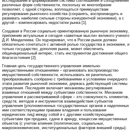
исследований и формирования системы соотношения и соподчинения
различных форм собственности, поскольку их многообразие
позволяет, с одной стороны, воплощаться преимуществам
регулирования рыночного хозяйства (сохранять, воспроизводить и
развивать наиболее сильные стороны конкурентной экономики), а с
другой – компенсировать недостатки рынка [1].
Создавая в России социально ориентированную рыночную экономику,
припомним актуальные и сегодня «заветные мысли» великого ученого
Д.И. Менделеева. Он подчеркивал, что в России рынок должен
обязательно сочетаться с активной ролью государства в экономике, и
только государство, дополняя рынок, может обеспечить
общенациональный интерес, стать инструментом достижения общего
благосостояния [2].
Главная цель государственного управления земельно-
имущественными отношениями – организовать воспроизводство
имущественной собственности, использовать ее рачительно,
преобразовывать сообразно с требованиями и условиями очередного
этапа развития рыночной экономики, держась действующей системы
управления. Последняя включает механизмы регулирования
взаимных отношений между субъектами собственности. Механизм
управления в рассматриваемой сфере – это совокупность элементов,
средств, методов и инструментов взаимодействия субъектов
управления (уполномоченных государственных органов и наделенных
ими соответствующими правами владения и пользования
юридических лиц) между собой и с другими хозяйствующими
субъектами при продаже, сдаче в аренду, концессии имущественных
объектов (с учетом влияния (политических, социальных,
макроэкономических, институциональных факторов внешней среды).