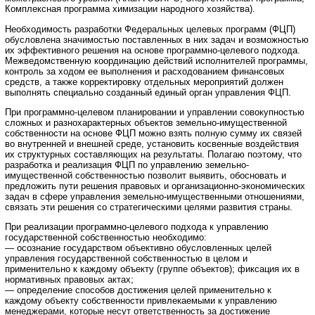
Комплексная программа химизации народного хозяйства).
Необходимость разработки Федеральных целевых программ (ФЦП)
обусловлена значимостью поставленных в них задач и возможностью
их эффективного решения на основе программно-целевого подхода.
Межведомственную координацию действий исполнителей программы,
контроль за ходом ее выполнения и расходованием финансовых
средств, а также корректировку отдельных мероприятий должен
выполнять специально созданный единый орган управления ФЦП.
При программно-целевом планировании и управлении совокупностью
сложных и разнохарактерных объектов земельно-имущественной
собственности на основе ФЦП можно взять полную сумму их связей
во внутренней и внешней среде, установить косвенные воздействия
их структурных составляющих на результаты. Полагаю поэтому, что
разработка и реализация ФЦП по управлению земельно-
имущественной собственностью позволит выявить, обосновать и
предложить пути решения правовых и организационно-экономических
задач в сфере управления земельно-имущественными отношениями,
связать эти решения со стратегическими целями развития страны.
При реализации программно-целевого подхода к управлению
государственной собственностью необходимо:
— осознание государством объективно обусловленных целей
управления государственной собственностью в целом и
применительно к каждому объекту (группе объектов); фиксация их в
нормативных правовых актах;
— определение способов достижения целей применительно к
каждому объекту собственности привлекаемыми к управлению
менеджерами, которые несут ответственность за достижение