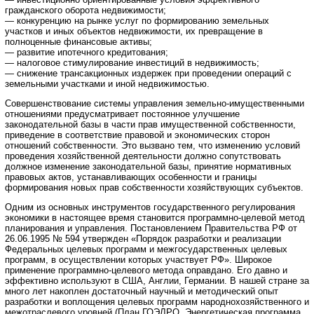
гражданского оборота недвижимости;
— конкуренцию на рынке услуг по формированию земельных
участков и иных объектов недвижимости, их превращение в
полноценные финансовые активы;
— развитие ипотечного кредитования;
— налоговое стимулирование инвестиций в недвижимость;
— снижение трансакционных издержек при проведении операций с
земельными участками и иной недвижимостью.
Совершенствование системы управления земельно-имущественными
отношениями предусматривает постоянное улучшение
законодательной базы в части прав имущественной собственности,
приведение в соответствие правовой и экономических сторон
отношений собственности. Это вызвано тем, что изменению условий
проведения хозяйственной деятельности должно сопутствовать
должное изменение законодательной базы, принятие нормативных
правовых актов, устанавливающих особенности и границы
формирования новых прав собственности хозяйствующих субъектов.
Одним из основных инструментов государственного регулирования
экономики в настоящее время становится программно-целевой метод
планирования и управления. Постановлением Правительства РФ от
26.06.1995 № 594 утвержден «Порядок разработки и реализации
Федеральных целевых программ и межгосударственных целевых
программ, в осуществлении которых участвует РФ». Широкое
применение программно-целевого метода оправдано. Его давно и
эффективно используют в США, Англии, Германии. В нашей стране за
много лет накоплен достаточный научный и методический опыт
разработки и воплощения целевых программ народнохозяйственного и
межотраслевого уровней (План ГОЭЛРО, Энергетическая программа,