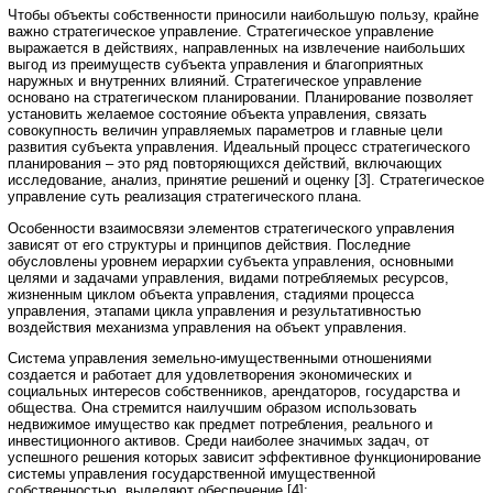
Чтобы объекты собственности приносили наибольшую пользу, крайне
важно стратегическое управление. Стратегическое управление
выражается в действиях, направленных на извлечение наибольших
выгод из преимуществ субъекта управления и благоприятных
наружных и внутренних влияний. Стратегическое управление
основано на стратегическом планировании. Планирование позволяет
установить желаемое состояние объекта управления, связать
совокупность величин управляемых параметров и главные цели
развития субъекта управления. Идеальный процесс стратегического
планирования – это ряд повторяющихся действий, включающих
исследование, анализ, принятие решений и оценку [3]. Стратегическое
управление суть реализация стратегического плана.
Особенности взаимосвязи элементов стратегического управления
зависят от его структуры и принципов действия. Последние
обусловлены уровнем иерархии субъекта управления, основными
целями и задачами управления, видами потребляемых ресурсов,
жизненным циклом объекта управления, стадиями процесса
управления, этапами цикла управления и результативностью
воздействия механизма управления на объект управления.
Система управления земельно-имущественными отношениями
создается и работает для удовлетворения экономических и
социальных интересов собственников, арендаторов, государства и
общества. Она стремится наилучшим образом использовать
недвижимое имущество как предмет потребления, реального и
инвестиционного активов. Среди наиболее значимых задач, от
успешного решения которых зависит эффективное функционирование
системы управления государственной имущественной
собственностью, выделяют обеспечение [4]: