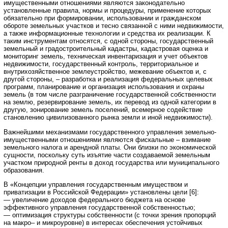
имущественными отношениями являются законодательно
установленные правила, нормы и процедуры, применение которых
обязательно при формировании, использовании и гражданском
обороте земельных участков и тесно связанной с ними недвижимости,
а также информационные технологии и средства их реализации. К
таким инструментам относятся, с одной стороны, государственный
земельный и градостроительный кадастры, кадастровая оценка и
мониторинг земель, техническая инвентаризация и учет объектов
недвижимости, государственный контроль, территориальное и
внутрихозяйственное землеустройство, межевание объектов и, с
другой стороны, – разработка и реализация федеральных целевых
программ, планирование и организация использования и охраны
земель (в том числе разграничение государственной собственности
на землю, резервирование земель, их перевод из одной категории в
другую, зонирование земель поселений, всемерное содействие
становлению цивилизованного рынка земли и иной недвижимости).
Важнейшими механизмами государственного управления земельно-
имущественными отношениями являются фискальные – взимание
земельного налога и арендной платы. Они близки по экономической
сущности, поскольку суть изъятие части создаваемой земельным
участком природной ренты в доход государства или муниципального
образования.
В «Концепции управления государственным имуществом и
приватизации в Российской Федерации» установлены цели [6]:
— увеличение доходов федерального бюджета на основе
эффективного управления государственной собственностью;
— оптимизация структуры собственности (с точки зрения пропорций
на макро– и микроуровне) в интересах обеспечения устойчивых