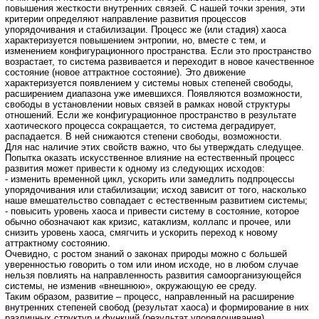
повышения жесткости внутренних связей. С нашей точки зрения, эти
критерии определяют направление развития процессов
упорядочивания и стабилизации. Процесс же (или стадия) хаоса
характеризуется повышением энтропии, но, вместе с тем, и
изменением конфигурационного пространства. Если это пространство
возрастает, то система развивается и переходит в новое качественное
состояние (новое аттрактное состояние). Это движение
характеризуется появлением у системы новых степеней свободы,
расширением диапазона уже имевшихся. Появляются возможности,
свободы в установлении новых связей в рамках новой структуры
отношений. Если же конфигурационное пространство в результате
хаотического процесса сокращается, то система деградирует,
распадается. В ней снижаются степени свободы, возможности.
Для нас наличие этих свойств важно, что бы утверждать следущее.
Попытка оказать искусственное влияние на естественный процесс
развития может привести к одному из следующих исходов:
- изменить временной цикл, ускорить или замедлить подпроцессы
упорядочивания или стабилизации; исход зависит от того, насколько
наше вмешательство совпадает с естественным развитием системы;
- повысить уровень хаоса и привести систему в состояние, которое
обычно обозначают как кризис, катаклизм, коллапс и прочее, или
снизить уровень хаоса, смягчить и ускорить переход к новому
аттрактному состоянию.
Очевидно, с ростом знаний о законах природы можно с большей
уверенностью говорить о том или ином исходе, но в любом случае
нельзя повлиять на направленность развития самоорганизующейся
системы, не изменив «внешнюю», окружающую ее среду.
Таким образом, развитие – процесс, направленный на расширение
внутренних степеней свобод (результат хаоса) и формирование в них
различных структур и функций (результат упорядочивания),