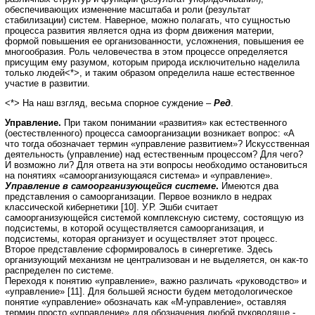
обеспечивающих изменение масштаба и роли (результат
стабилизации) систем. Наверное, можно полагать, что сущностью
процесса развития является одна из форм движения материи,
формой повышения ее организованности, усложнения, повышения ее
многообразия. Роль человечества в этом процессе определяется
присущим ему разумом, которым природа исключительно наделила
только людей<*>, и таким образом определила наше естественное
участие в развитии.
<*> На наш взгляд, весьма спорное суждение –
Ред
.
Управление.
При таком понимании «развития» как естественного
(оестествленного) процесса самоорганизации возникает вопрос: «А
что тогда обозначает термин «управление развитием»? Искусственная
деятельность (управление) над естественным процессом? Для чего?
И возможно ли? Для ответа на эти вопросы необходимо остановиться
на понятиях «самоорганизующаяся система» и «управление».
Управление в самоорганизующейся системе
.
Имеются два
представления о самоорганизации. Первое возникло в недрах
классической кибернетики [10]. У.Р. Эшби считает
самоорганизующейся системой комплексную систему, состоящую из
подсистемы, в которой осуществляется самоорганизация, и
подсистемы, которая организует и осуществляет этот процесс.
Второе представление сформировалось в синергетике. Здесь
организующий механизм не централизован и не выделяется, он как-то
распределен по системе.
Переходя к понятию «управление», важно различать «руководство» и
«управление» [11]. Для большей ясности будем методологическое
понятие «управление» обозначать как «М-управление», оставляя
термин просто «управление» для обозначения любой руководяще -