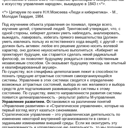
к искусству управления народом», вышедшую в 1843 г.<*>.
<*> Цитируем по книге Н.Н.Моисеева «Люди и кибернетика». - М.,
Молодая Гвардия, 1984.
Под изучением объекта управления он понимал, прежде всего,
изучение целей, стремлений людей. Трентовский утверждал, что, с
одной стороны, кибернет должен уметь наблюдать, анализировать,
выжидать, лавировать, избегать прямого вмешательства (должен
уметь извлекать пользу из естественного хода вещей); с другой – он
должен быть активен: любое его решение должно носить волевой
характер, оно должно неукоснительно выполняться. «Кибернет не
проектирует будущее, как старается сделать некий радикальный
философ, он позволяет будущему рождаться своим собственным
независимым способом. Он оказывает будущему помощь как опытный
и квалифицированный акушер».
По существу, вся специфика целеполагания лежит в способности
познать грядущие аттрактные состояния самоорганизующейся
системы. Управление в этих системах сводится к определению
возможных аттрактных состояний, выбора из них желаемого и выбора
средств для подталкивания развивающейся системы к этому
состоянию. По существу, вместо направленности развития системы
появится целенаправленность - результат работы М-управления.
Управление развитием. О
становимся на различении понятий
«Управление развитием» и «Стратегическое управление», которые на
первый взгляд могут казаться синонимами.
Стратегическое управление – это управленческая деятельность по
изменению некоторой внутренней организованности в связи с
заданными изменениями внешней среды. Если же оконтурить эту
организованность и управляющую ею деятельность, то мы получим