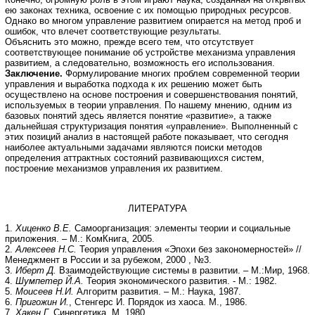
ею законах техника, освоение с их помощью природных ресурсов.
Однако во многом управление развитием опирается на метод проб и
ошибок, что влечет соответствующие результаты.
Объяснить это можно, прежде всего тем, что отсутствует
соответствующее понимание об устройстве механизма управления
развитием, а следовательно, возможность его использования.
Заключение.
Формулирование многих проблем современной теории
управления и выработка подхода к их решению может быть
осуществлено на основе построения и совершенствования понятий,
используемых в теории управления. По нашему мнению, одним из
базовых понятий здесь является понятие «развитие», а также
дальнейшая структуризация понятия «управление». Выполненный с
этих позиций анализ в настоящей работе показывает, что сегодня
наиболее актуальными задачами являются поиски методов
определения аттрактных состояний развивающихся систем,
построение механизмов управления их развитием.
ЛИТЕРАТУРА
1.
Хиценко В.Е.
Самоорганизация: элементы теории и социальные
приложения. – М.: КомКнига, 2005.
2.
Алексеев Н.С.
Теория управления «Эпохи без закономерностей» //
Менеджмент в России и за рубежом, 2000 , №3.
3.
Иберт Д.
Взаимодействующие системы в развитии. – М.:Мир, 1968.
4.
Шумпетер Й.А.
Теория экономического развития. - М.: 1982.
5.
Моисеев Н.И.
Алгоритм развития. – М.: Наука, 1987.
6.
Пригожин И.
, Стенгерс И. Порядок из хаоса. М., 1986.
7.
Хакен Г.
Синергетика. М. 1980.