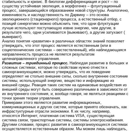
стабильность и кризис. В биологии дифференциация и рост – по
существу устойчивая эволюция, а морфогенез – флуктуационный
процесс, завершающийся образованием новой структуры. Аналогично,
изменчивость и наследственность по Дарвину – это основа
эволюционного (стационарного) процесса, а естественный отбор, с
позиций синергетики можно объяснить тем, что одни флуктуации
лучше используют поступающую извне энергию, чем другие, в
результате чего, одни усиливаются (выживают), а другие затухают (
вымирают).
Анализ понятия «развитие» в различных областях знаний позволяет
утверждать, что этот процесс является естественным (или в
социотехнических системах – оестествленный), ибо наблюдающаяся
направленность процесса не является результатом
целенаправленного управления.
Развитие – триединный процесс
.
Наблюдая развитие в больших и
сложных системах, которые по свойствам нужно отнести к
самоорганизующимся, можно утверждать, что их поведение
определяют не столько внешние силы, сколько внутреннее состояние
системы, использующей энергию, вещество и информацию из
внешней среды. Реакция таких систем на одинаковые воздействия из
внешней среды могут быть совершенно различными в зависимости от
их внутреннего состояния, и, вообще говоря, не являться реакциями с
точки зрения теории управления.
Примерами этого являются развитие информационных,
коммуникационных и других систем, которые принято обозначать, как
инфрастуктурные отрасли экономики. К их числу, например,
относятся Интернет, платежная система VISA, существующая
система связи, транспортные системы, системы электроснабжения.
Другими словами, процесс развития в самоорганизующихся системах
осуществляется естественным образом. Мы можем лишь наблюдать,