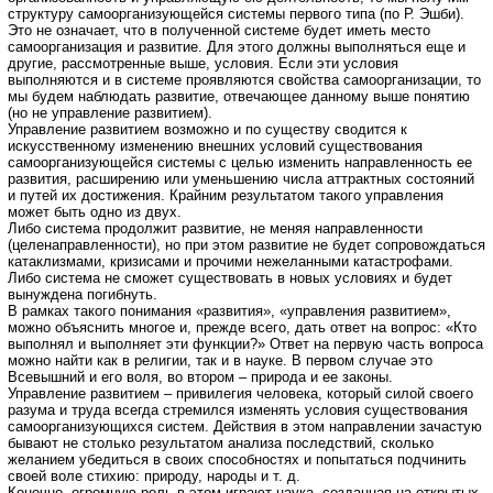
структуру самоорганизующейся системы первого типа (по Р. Эшби).
Это не означает, что в полученной системе будет иметь место
самоорганизация и развитие. Для этого должны выполняться еще и
другие, рассмотренные выше, условия. Если эти условия
выполняются и в системе проявляются свойства самоорганизации, то
мы будем наблюдать развитие, отвечающее данному выше понятию
(но не управление развитием).
Управление развитием возможно и по существу сводится к
искусственному изменению внешних условий существования
самоорганизующейся системы с целью изменить направленность ее
развития, расширению или уменьшению числа аттрактных состояний
и путей их достижения. Крайним результатом такого управления
может быть одно из двух.
Либо система продолжит развитие, не меняя направленности
(целенаправленности), но при этом развитие не будет сопровождаться
катаклизмами, кризисами и прочими нежеланными катастрофами.
Либо система не сможет существовать в новых условиях и будет
вынуждена погибнуть.
В рамках такого понимания «развития», «управления развитием»,
можно объяснить многое и, прежде всего, дать ответ на вопрос: «Кто
выполнял и выполняет эти функции?» Ответ на первую часть вопроса
можно найти как в религии, так и в науке. В первом случае это
Всевышний и его воля, во втором – природа и ее законы.
Управление развитием – привилегия человека, который силой своего
разума и труда всегда стремился изменять условия существования
самоорганизующихся систем. Действия в этом направлении зачастую
бывают не столько результатом анализа последствий, сколько
желанием убедиться в своих способностях и попытаться подчинить
своей воле стихию: природу, народы и т. д.
Конечно, огромную роль в этом играют наука, созданная на открытых