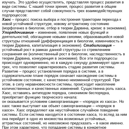
изучать. Это удобно осуществлять, представляя процесс развития в
виде системы. С нашей точки зрения, процесс развития в общем
случае представляет собой совокупность трех взаимодействующих
подпроцессов:
Хаос
– процесс поиска выбора и построения траектории перехода к
новой устойчивой структуре, новому аттрактному состоянию
(морфогенез в биологии, отбор в теории Дарвина, кризис в экономике).
Упорядочивание
– изменение, появление новых функций и
деятельностей, обогащение новыми связями, образовавшейся новой
структуры отношений (дифференциация в биологии, изменчивость в
теории Дарвина, капитализация в экономике).
Стабилизация
–
устойчивый рост в рамках данной структуры со стремлением
сохранения ее (количественный рост в биологии, наследственность в
теории Дарвина, конкуренция в экономике). Все эти подпроцессы
происходят одновременно, но в каждую секунду доминирует один из
трех, что позволяет характеризовать стадию развития системы.
Развитие – процесс установления порядка в системе, а в
содержательном плане порядок означает нахождение системы в
устойчивом состоянии, с качественно неизменной структурой. При
этом, в силу неравновесности системы, происходит накопление
количественных и качественных изменений. Существенна роль хаоса.
Хаос, оставаясь антиподом порядка, синонимом беспорядка,
приобретает функцию творческого начала:
он оказывается условием самоорганизации – «порядок из хаоса». Но
хаос также выступает как объект самоорганизации – «порядок в
хаосе». Хаос определяют как неустойчивое случайное поведение
системы. Если система находится в состоянии хаоса, то вслед за ним
она перейдет в одно из множества возможных устойчивых,
аттрактных состояний, но невозможно предсказать – в какое именно.
При этом характерно, что попадание системы в конкретное