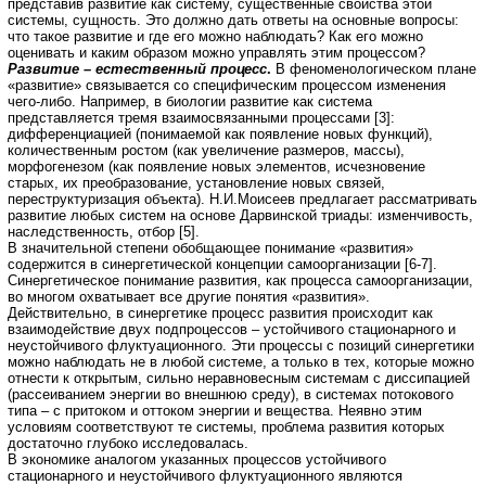
представив развитие как систему, существенные свойства этой
системы, сущность. Это должно дать ответы на основные вопросы:
что такое развитие и где его можно наблюдать? Как его можно
оценивать и каким образом можно управлять этим процессом?
Развитие – естественный процесс
.
В феноменологическом плане
«развитие» связывается со специфическим процессом изменения
чего-либо. Например, в биологии развитие как система
представляется тремя взаимосвязанными процессами [3]:
дифференциацией (понимаемой как появление новых функций),
количественным ростом (как увеличение размеров, массы),
морфогенезом (как появление новых элементов, исчезновение
старых, их преобразование, установление новых связей,
переструктуризация объекта). Н.И.Моисеев предлагает рассматривать
развитие любых систем на основе Дарвинской триады: изменчивость,
наследственность, отбор [5].
В значительной степени обобщающее понимание «развития»
содержится в синергетической концепции самоорганизации [6-7].
Синергетическое понимание развития, как процесса самоорганизации,
во многом охватывает все другие понятия «развития».
Действительно, в синергетике процесс развития происходит как
взаимодействие двух подпроцессов – устойчивого стационарного и
неустойчивого флуктуационного. Эти процессы с позиций синергетики
можно наблюдать не в любой системе, а только в тех, которые можно
отнести к открытым, сильно неравновесным системам с диссипацией
(рассеиванием энергии во внешнюю среду), в системах потокового
типа – с притоком и оттоком энергии и вещества. Неявно этим
условиям соответствуют те системы, проблема развития которых
достаточно глубоко исследовалась.
В экономике аналогом указанных процессов устойчивого
стационарного и неустойчивого флуктуационного являются