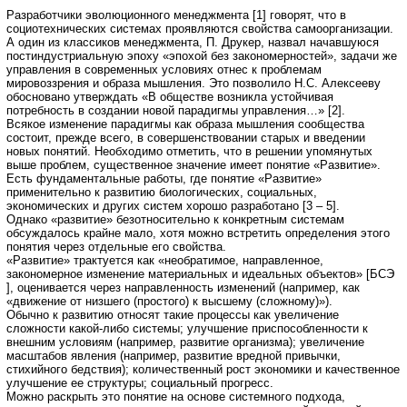
Разработчики эволюционного менеджмента [1] говорят, что в
социотехнических системах проявляются свойства самоорганизации.
А один из классиков менеджмента, П. Друкер, назвал начавшуюся
постиндустриальную эпоху «эпохой без закономерностей», задачи же
управления в современных условиях отнес к проблемам
мировоззрения и образа мышления. Это позволило Н.С. Алексееву
обосновано утверждать «В обществе возникла устойчивая
потребность в создании новой парадигмы управления…» [2].
Всякое изменение парадигмы как образа мышления сообщества
состоит, прежде всего, в совершенствовании старых и введении
новых понятий. Необходимо отметить, что в решении упомянутых
выше проблем, существенное значение имеет понятие «Развитие».
Есть фундаментальные работы, где понятие «Развитие»
применительно к развитию биологических, социальных,
экономических и других систем хорошо разработано [3 – 5].
Однако «развитие» безотносительно к конкретным системам
обсуждалось крайне мало, хотя можно встретить определения этого
понятия через отдельные его свойства.
«Развитие» трактуется как «необратимое, направленное,
закономерное изменение материальных и идеальных объектов» [БСЭ
], оценивается через направленность изменений (например, как
«движение от низшего (простого) к высшему (сложному)»).
Обычно к развитию относят такие процессы как увеличение
сложности какой-либо системы; улучшение приспособленности к
внешним условиям (например, развитие организма); увеличение
масштабов явления (например, развитие вредной привычки,
стихийного бедствия); количественный рост экономики и качественное
улучшение ее структуры; социальный прогресс.
Можно раскрыть это понятие на основе системного подхода,