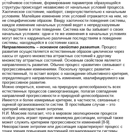
устойчивое состояние, формирование параметров образующейся
структуры происходит независимо от начальных условий процесса.
Хаотическое состояние, наоборот, сверхчувствительно к начальным
условиям. Малейшее изменение этих условий отражается на нем, но
не специфическим образом. Ввиду хаотичности поведения системы,
каждое изменение начальных условий ведет к непредсказуемым
последствиям в этом поведении. Система как бы забывает о своих
начальных условиях: одни и те же изменения в начальных условиях
могут вести к кардинально различным последствиям в поведении
системы, находящейся в состоянии хаоса.
Направленность – основное свойство развития
.
Процесс
развития осуществляется естественным образом циклически через
хаосы от одного множества аттрактных состояний к другому
множеству аттрактных состояний. Основным свойством является
направленность развития. Обычно процесс «развитие» связывают с
прогрессивными изменениями. Поскольку процесс развития –
естественный, то встает вопрос о нахождении объективного критерия,
определяющего направленность изменения, квалифицируемого как
прогрессивное развитие.
Можно опереться, конечно, на природную целесообразность всех
естественных процессов самоорганизации, полагая совпадение
направлений прогрессивности и природной целесообразности.
Имеются и более измеримые критерии, в частности, связанные с
оценкой организованности систем. В простейшем случае – это
критерий невозрастания энтропии.
Н.И. Моисеев полагает, что в мировом эволюционном процессе
особую роль играет принцип минимума диссипации, который также
может служить критерием прогрессивности изменений [8-9].
Невозрастание энтропии или диссипация характеризуют процесс с
точки зрения повышения внутренней организованности системы,