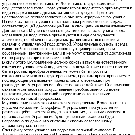
управленческой деятельности. Деятельность «руководство»
осуществляется тогда, когда управляемая подсистема организуется в
виде иерархической административной структуры. При этом
целеполагание осуществляется на высшем иерархическом уровне.
На всех остальных уровнях эта цель воспринимается как задача с
соответствующей декомпозицией ее, а свои цели не вырабатываются.
Деятельность М-управления осуществляется в тех случаях, когда
управляющая подсистема организуется в виде совокупности
элементов, не обличенных административными отношениями и
связями с управляемой подсистемой. Управляемые объекты всегда
имеют собственное «естественное» функционирование, свои
собственные «внутренние» цели и не могут отказаться от достижения
их, не разрушив при этом самих себя.
В силу этого М-управление должно основываться на естественном
изменении управляемой подсистемы, а воздействие на нее не может
быть простым преобразованием, не может быть простым
изготовлением или конструктированием, простым проектированием с
последующей реализацией проекта, как это возможно при
руководстве. М-управление - более сложное действие. Оно призвано
связать и согласовать искусственные преобразования со всеми
протекающими в управляемой подсистеме естественными
(оестествленными) процессами.
М-управление неизбежно является многоцелевым. Более того, это
управление целями. Специфика М-управления при управлении
развивающейся системой будет заключаться, главным образом, в
целеполагании. Управление будет успешным, если оно будет
направлено по движению системы к своему естественному
аттрактному состоянию.
Специфику этого управления подметил польский философ Б.
Трентовский в своей книге «Отношение философии к кибернетике как