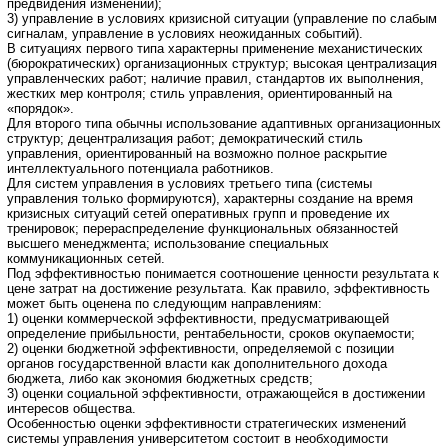
предвидения изменений);
3) управление в условиях кризисной ситуации (управление по слабым
сигналам, управление в условиях неожиданных событий).
В ситуациях первого типа характерны применение механистических
(бюрократических) организационных структур; высокая централизация
управленческих работ; наличие правил, стандартов их выполнения,
жестких мер контроля; стиль управления, ориентированный на
«порядок».
Для второго типа обычны использование адаптивных организационных
структур; децентрализация работ; демократический стиль
управления, ориентированный на возможно полное раскрытие
интеллектуального потенциала работников.
Для систем управления в условиях третьего типа (системы
управления только формируются), характерны создание на время
кризисных ситуаций сетей оперативных групп и проведение их
тренировок; перераспределение функциональных обязанностей
высшего менеджмента; использование специальных
коммуникационных сетей.
Под эффективностью понимается соотношение ценности результата к
цене затрат на достижение результата. Как правило, эффективность
может быть оценена по следующим направлениям:
1) оценки коммерческой эффективности, предусматривающей
определение прибыльности, рентабельности, сроков окупаемости;
2) оценки бюджетной эффективности, определяемой с позиции
органов государственной власти как дополнительного дохода
бюджета, либо как экономия бюджетных средств;
3) оценки социальной эффективности, отражающейся в достижении
интересов общества.
Особенностью оценки эффективности стратегических изменений
системы управления университетом состоит в необходимости