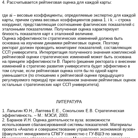
4. Рассчитывается рейтинговая оценка для каждой карты:
где ai – весовые коэффициенты, определяемые экспертно для каждой
карты, причем сумма весовых коэффициентов равна 1. i k. – строка
координат, представляющая соотношение фактических показателей с
эталонными показателями. Полученная оценка характеризует
близость показателя карт к эталонной величине.
Оценка эффективности стратегических изменений должна быть
основана на изучении динамики рейтинговых оценок. Поэтому
ректорат должен проводить мониторинг показателей, составляющих
ССП университета. Интерпретация полученного значения комплексной
рейтинговой оценки стратегических изменений может быть основана
на принципе эффективности В. Парето (решение ректората о внесении
изменений в стратегию развития университета будет эффективно в
том случае, если рейтинговая оценка хотя бы по одной карте
уменьшается (по отношению к рейтинговой оценке предыдущего
регулируемого периода) при неизменном значении рейтинговых оценок
остальных стратегических карт ССП университета).
ЛИТЕРАТУРА
1. Лапыгин Ю.Н., Лаптева Е.Е., Сокольских Е.В. Стратегическая
эффективность. – М.: МЭСИ, 2003.
2. Баранов И.Н. Оценка деятельности вуза: возможности
использования сбалансированной системы показателей. Материалы
проекта «Анализ и совершенствование управления экономикой вузов»
(факультет менеджмента СПбГУ совместно с ГУ-ВШЭ по заказу