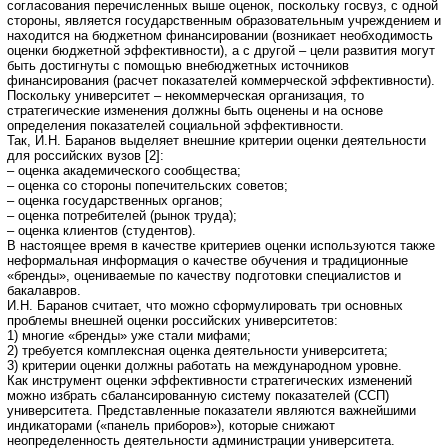
согласования перечисленных выше оценок, поскольку госвуз, с одной
стороны, является государственным образовательным учреждением и
находится на бюджетном финансировании (возникает необходимость
оценки бюджетной эффективности), а с другой – цели развития могут
быть достигнуты с помощью внебюджетных источников
финансирования (расчет показателей коммерческой эффективности).
Поскольку университет – некоммерческая организация, то
стратегические изменения должны быть оценены и на основе
определения показателей социальной эффективности.
Так, И.Н. Баранов выделяет внешние критерии оценки деятельности
для российских вузов [2]:
– оценка академического сообщества;
– оценка со стороны попечительских советов;
– оценка государственных органов;
– оценка потребителей (рынок труда);
– оценка клиентов (студентов).
В настоящее время в качестве критериев оценки используются также
неформальная информация о качестве обучения и традиционные
«бренды», оцениваемые по качеству подготовки специалистов и
бакалавров.
И.Н. Баранов считает, что можно сформулировать три основных
проблемы внешней оценки российских университетов:
1) многие «бренды» уже стали мифами;
2) требуется комплексная оценка деятельности университета;
3) критерии оценки должны работать на международном уровне.
Как инструмент оценки эффективности стратегических изменений
можно избрать сбалансированную систему показателей (ССП)
университета. Представленные показатели являются важнейшими
индикаторами («панель приборов»), которые снижают
неопределенность деятельности администрации университета.