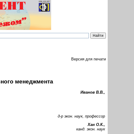
Версия для печати
ного менеджмента
Иванов В.В.,
д-р экон. наук, профессор
Хан О.К.,
канд. экон. наук