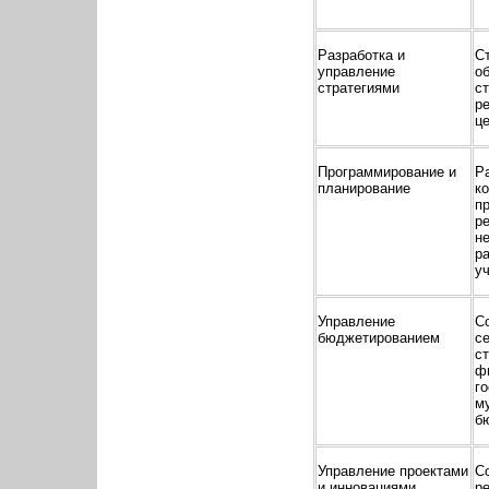
Разработка и
С
управление
о
стратегиями
ст
ре
ц
Программирование и
Р
планирование
к
п
ре
н
р
уч
Управление
С
бюджетированием
с
ст
ф
г
м
б
Управление проектами
С
и инновациями
ре