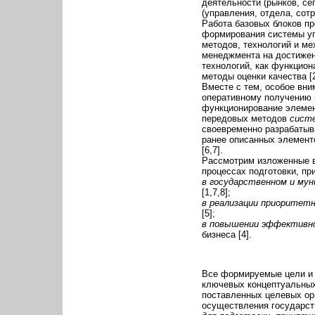
деятельности (рынков, се
(управления, отдела, сотр
Работа базовых блоков пр
формирования системы упр
методов, технологий и ме
менеджмента на достижен
технологий, как функцион
методы оценки качества [2
Вместе с тем, особое вн
оперативному получению 
функционирование элемен
передовых методов
систе
своевременно разрабатыв
ранее описанных элементо
[6,7].
Рассмотрим изложенные в
процессах подготовки, пр
в государственном и му
[1,7,8];
в реализации приоритетн
[5];
в повышении эффективно
бизнеса [4].
Все формируемые цели и 
ключевых концептуальны
поставленных целевых ор
осуществления государст