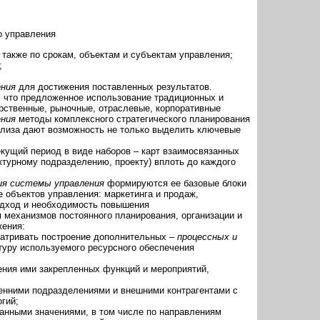
о управления
также по срокам, объектам и субъектам управления;
;
ения
для достижения поставленных результатов.
, что предложенное использование традиционных и
рственные, рыночные, отраслевые, корпоративные
ения
методы комплексного стратегического планирования
нализа дают возможность не только выделить ключевые
кущий период в виде наборов – карт взаимосвязанных
ктурному подразделению, проекту) вплоть до каждого
ия системы управления
формируются ее базовые блоки
 объектов управления: маркетинга и продаж,
одход и необходимость повышения
 механизмов постоянного планирования, организации и
жения:
матривать построение дополнительных –
процессных и
туру используемого ресурсного обеспечения
ения ими закрепленных функций и мероприятий,
нними подразделениями и внешними контрагентами с
гий;
ванными значениями, в том числе по направлениям