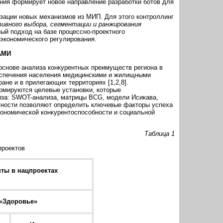
ния формирует новое направление разработки ботов для
зации новых механизмов из МИП. Для этого контроллинг
ивного выбора, сегментации и ранжирования
ый подход на базе процессно-проектного
экономического регулирования.
АМИ
снове анализа конкурентных преимуществ региона в
беспечения населения медицинскими и жилищными
ане и в прилегающих территориях [1,2,8].
ормируются целевые установки, которые
иза: SWOT-анализа, матрицы BCG, модели Исикава,
оятности позволяют определить ключевые факторы успеха
кономической конкурентоспособности и социальной
Таблица 1
проектов
нты в нацпроектах
«Здоровье»