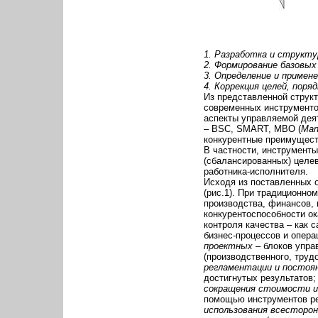
1. Разработка и структу
2. Формирование базовых
3. Определение и примен
4. Коррекция целей, пор
Из представленной струк
современных инструменто
аспекты управляемой дея
– BSC, SMART, MBO (
Man
конкурентные преимуществ
В частности, инструменты
(сбалансированных) целев
работника-исполнителя.
Исходя из поставленных о
(рис.1). При традиционно
производства, финансов,
конкурентоспособности ок
контроля качества – как с
бизнес-процессов и опер
проектных
– блоков упра
(производственного, трудо
регламентации и постоя
достигнутых результатов;
сокращения стоимости и
помощью инструментов ре
использования всесторон