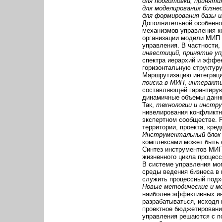
для подготовки, принят
для моделирования бизне
для формирования базы 
Дополнительной особенно
механизмов управления к
организации модели МИП 
управления. В частности,
инвестиций, принятие уп
спектра иерархий и эффек
горизонтальную структуру
Маршрутизацию интеграци
поиска в МИП
,
интеракти
составляющей гарантирую
динамичные объемы данны
Так,
технологии и инстр
нивелирования конфликтн
экспертном сообществе. 
территории, проекта, кред
Инструментальный блок
комплексами может быть 
Синтез инструментов МИП
жизненного цикла процесс
В системе управления мо
среды ведения бизнеса в
служить процессный подх
Новые методические и м
наиболее эффективных ин
разрабатываться, исходя 
проектное бюджетировани
управления решаются с 