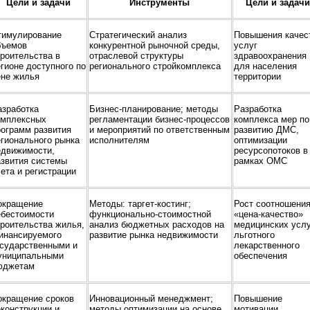
Цели и задачи
Инструменты
Цели и задачи
тимулирование
Стратегический анализ
Повышения качес
бъемов
конкурентной рыночной среды,
услуг
роительства в
отраслевой структуры
здравоохранения
гионе доступного по
регионального стройкомплекса
для населения
ене жилья
территории
азработка
Бизнес-планирование; методы
Разработка
омплексных
регламентации бизнес-процессов
комплекса мер по
рограмм развития
и мероприятий по ответственным
развитию ДМС,
гионального рынка
исполнителям
оптимизации
едвижимости,
ресурсопотоков в
азвития системы
рамках ОМС
ета и регистрации
окращение
Методы: таргет-костинг;
Рост соотношени
ебестоимости
функционально-стоимостной
«цена-качество»
роительства жилья,
анализ бюджетных расходов на
медицинских услу
инансируемого
развитие рынка недвижимости
льготного
осударственными и
лекарственного
униципальными
обеспечения
юджетам
окращение сроков
Инновационный менеджмент;
Повышение
конструкции и
методы оптимизации на основе
мотивации