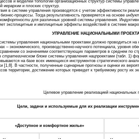
цессов и моделей топологии организационных структур системы управле
й иерархии и плоских структур.
вия в системе управления производятся с учетом эффективности реали
бизнес-процессы. Тогда результативность проверяется на основе
индукт
й комфортности
для различных уровней системы управления. Индуктивн
ет эксплицитные и имплицитные эффекты воздействий в системе макро
УПРАВЛЕНИЕ НАЦИОНАЛЬНЫМИ ПРОЕКТ
системы управления национальными проектами должно проводиться на о
ах – экономического, производственно-научного потенциала, уровня о
 сравнении со значениями соответствующих параметров в среднем по стр
в
стратегическом блоке
системы управления нацпроектами (табл. 1) ф
овываются на базе всех имеющихся инструментов стратегического анал
и [1,8]. В частности, полученные сценарные прогнозы и оценки их вер
сов территории, достижение которых приведет к требуемому росту их э
Целевое управление реализацией национальных 
Цели, задачи и используемые для их реализации инструме
«Доступное и комфортное жилье»