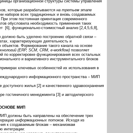
 единицы организационной структуры системы управления
оков, которые разрабатываются
на третьем этапе
ции наборов всех традиционных и вновь создаваемых
 При этом постоянная ориентация современного
тов обусловила необходимость применения таких
 [6], функционально-стоимостный анализ [2,4,5,6,8],
 должно быть уделено построению обратной связи –
атах, характеризующих деятельность и
объектов. Формирование такого канала на основе
нологий (ERP, SCM, CRM, e-workflow)
позволяет
й по корректировке функционирования всех остальных
ионального и вариативного инструментального блоков
примерах ключевых особенностей их использования в
международного информационного пространства – МИП
е доступного жилья [2] и качественного здравоохранения
ре гостиничного менеджмента [3] и автодилерского
ОСНОВЕ МИП
МИП должны быть направлены на обеспечение трех
еграцию информационных потоков
. Исходя из
ания к создаваемым блокам – механизмам
ю интеграции: