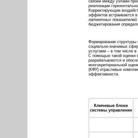
связей между узлами про
реализации горизонтально
Корректирующие воздейст
эффектов встраивается в 
латентных показателе
бюджетирования определя
Формирование структуры 
социально-значимых сфер
услугами – в том числе в
С помощью такой оценки 
разрабатываются и обосн
многокритериальной оценк
(КФУ) отраслевых комплек
эффективности.
Ключевые блоки
системы управления