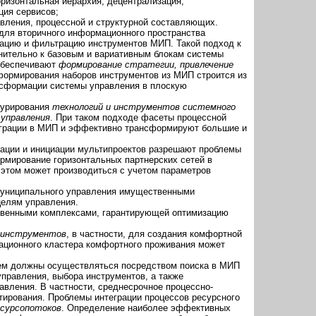
оризонтальная иерархия, децентрализация;
ция сервисов;
авления, процессной и структурной составляющих.
ля вторичного информационного пространства
ацию и фильтрацию инструментов МИП. Такой подход к
нительно к базовым и вариативным блокам системы
 обеспечивают
формирование стратегии, привлечение
формирования наборов инструментов из МИП строится из
ансформации системы управления в плоскую
турирования
технологий и инструментов системного
 управления
. При таком подходе фасеты процессной
теграции в МИП и эффективно трансформируют большие и
рации и инициации мультипроектов разрешают проблемы
рмирование горизонтальных партнерских сетей в
 этом может производиться с учетом параметров
 муниципального управления имущественными
целям управления.
твенными комплексами, гарантирующей оптимизацию
 инструментов
, в частности, для создания комфортной
вационного кластера комфортного проживания может
ем должны осуществляться посредством поиска в МИП
правления, выбора инструментов, а также
авления. В частности, среднесрочное процессно-
ирования. Проблемы интеграции процессов ресурсного
есурсопотоков
. Определение наиболее эффективных