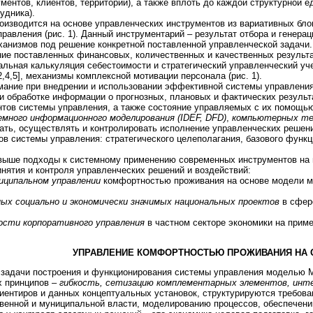
гментов, клиентов, территорий), а также вплоть до каждой структурной
удника).
оизводится на основе управленческих инструментов из вариативных бл
авления (рис. 1). Данный инструментарий – результат отбора и генера
ханизмов под решение конкретной поставленной управленческой задачи.
ие поставленных финансовых, количественных и качественных результа
альная калькуляция себестоимости и стратегический управленческий учет
,4,5], механизмы комплексной мотивации персонала (рис. 1).
имание при внедрении и использовании эффективной системы управления
и обработке информации о прогнозных, плановых и фактических результ
тов системы управления, а также состояние управляемых с их помощью 
много информационного моделирования (IDEF, DFD)
,
компьютерных тех
ать, осуществлять и контролировать исполнение управленческих решени
в системы управления: стратегического целеполагания, базового функц
ыше подходы к системному применению современных инструментов на 
инятия и контроля управленческих решений и воздействий:
ниципальном управлении
комфортностью проживания на основе модели 
ых социально и экономически значимых национальных проектов
в сфер
сти корпоративного управления
в частном секторе экономики на приме
УПРАВЛЕНИЕ КОМФОРТНОСТЬЮ ПРОЖИВАНИЯ НА 
задачи построения и функционирования системы управления моделью 
х принципов –
гибкость, сетизацию комплементарных элементов, инт
иентиров и данных концептуальных установок, структурируются требов
венной и муниципальной власти, моделированию процессов, обеспечени