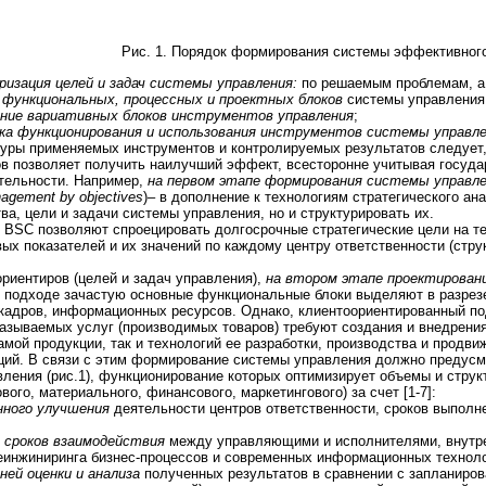
Рис. 1. Порядок формирования системы эффективног
ризация целей и задач системы управления:
по решаемым проблемам, а 
 функциональных, процессных и проектных блоков
системы управления
ение вариативных блоков инструментов управления
;
ядка функционирования и использования инструментов системы управл
туры применяемых инструментов и контролируемых результатов следует
в позволяет получить наилучший эффект, всесторонне учитывая госуда
тельности. Например,
на первом этапе формирования системы управл
agement by objectives
)– в дополнение к технологиям стратегического а
а, цели и задачи системы управления, но и структурировать их.
 BSC позволяют спроецировать долгосрочные стратегические цели на те
ых показателей и их значений по каждому центру ответственности (стру
риентиров (целей и задач управления),
на втором этапе проектирован
м подходе зачастую основные функциональные блоки выделяют в разрезе
 кадров, информационных ресурсов. Однако, клиентоориентированный п
азываемых услуг (производимых товаров) требуют создания и внедрения
амой продукции, так и технологий ее разработки, производства и продви
аций. В связи с этим формирование системы управления должно предус
вления (рис.1), функционирование которых оптимизирует объемы и струк
вого, материального, финансового, маркетингового) за счет [1-7]:
нного улучшения
деятельности центров ответственности, сроков выполн
 сроков взаимодействия
между управляющими и исполнителями, внутре
инжиниринга бизнес-процессов и современных информационных техноло
ней оценки и анализа
полученных результатов в сравнении с запланиро