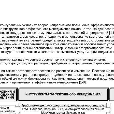
конкурентных условиях вопрос непрерывного повышения эффективности
е инструментов эффективного менеджмента важно не только для развити
ности государственных и муниципальных организаций и предприятий [1,
а является формирование, внедрение и использование комплексной си
 изменений во внутренней среде, а также воздействий со стороны внеш
чественное и своевременное принятие оперативных и обоснованных упр
ач управления любой организации, которые можно сформулировать так:
конкурентоспособности и качества оказываемых услуг и производимых 
авления как на внутреннем уровне, так и с внешними контрагентами;
 структуры доходов и расходов, требуемых и затрачиваемых для качест
ния также претерпевает постоянное развитие и изменение. Построение 
еды системы управления требует подбора и использования новых управл
ен общий алгоритм формирования системы управления, который предпо
оения и применения в эффективном менеджменте [1-8]: