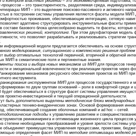
ия и контроля властных решений
– это экономико-целевая подготовка, г
с-процессов
– это транспарентность, разделяемая среда, индивидуализа
интеграции МИП
– это выделение поисково-пассивного и активного напр
стью в построении системы управления являются фасеты модели МИП д
омфортностью проживания, обеспечивающие интеграцию, сетевую навиг
позволяет адаптивно структурировать инструментальные фасеты приме
 в составе базового блока целесообразно выделить те фасеты, которые
равленческих решений, контроллинг
. При этом двухфакторная модель 
тивности, что позволяет разрабатывать и реализовывать стратегии тр
.
и информационной модели предлагается обеспечивать на основе струк
вного моделирования
,
ситуационного и комплексного решения проблем
т выбор оптимальных технологий первичной, вторичной и обратной ин
х МИП в семантические поля и пертинентные знания.
ументы поиска и выбора новых механизмов из МИП
для процессов гене
ости и эмоциональной вовлеченности при реализации проектов через фо
Ранжирование механизмов ресурсного обеспечения проектов из МИП при
итного инструмента.
 ранжирования инструментов МИП
для процессов государственного и
сформирован по двум группам оснований – роли в комфортной среде и 
 будет обеспечиваться в структуре фасет системы управления имущес
ов проектно-инвестиционной и текущей операционной деятельности.
гут быть дополнительно выделены
методические блоки международных
 кластерных технико-внедренческих зонах. Основой формирования инно
од, обеспечивающий создание оболочных компаний и ad hoc – сетей.
етодологические подходы
к управлению развитием и совершенствовани
струментов реинжиниринга и оптимизации жизненного цикла процессов у
из степени необходимых преобразований и уровня зрелости системы упр
е объединяет преимущества управления процессами, проектами, бюджет
помощью определения фасет МИП по
методике оптимизации моделей р