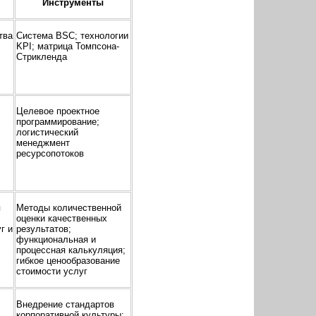
Инструменты
тва
Система BSC; технологии
KPI; матрица Томпсона-
Стрикленда
Целевое проектное
программирование;
логистический
менеджмент
ресурсопотоков
я
Методы количественной
оценки качественных
г и
результатов;
функциональная и
процессная калькуляция;
гибкое ценообразование
стоимости услуг
Внедрение стандартов
корпоративной культуры;