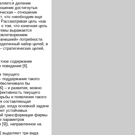
является деление
ношение достигнутых
ическая – отношение
ют, что «необходим еще
. Рассматривая цель «как
 о том, что конечная цель
стемы выражается
довлетворением
«внешней» потребности.
еделенный набор целей, в
– стратегических целей,
стное содержание
 поведения [6].
в текущего
– поддержание такого
обеспечивало бы
] – и развития, можно
фективность текущего
орьбы и появления такого
кая составляющая
де, когда основной задаче
чет устойчивых
ной трансформации фирмы
ие параметров
[9]), направленное на
] выделяют три вида