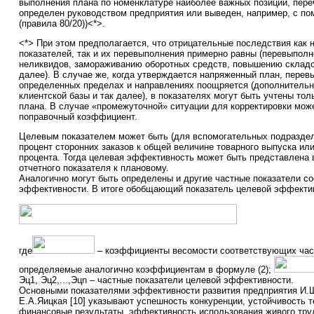
выполнения плана по номенклатуре наиболее важных позиций, пере
определен руководством предприятия или выведен, например, с п
(правила 80/20))<*>.
<*> При этом предполагается, что отрицательные последствия как
показателей, так и их перевыполнения примерно равны (перевыполн
неликвидов, замораживанию оборотных средств, повышению складс
далее). В случае же, когда утверждается напряженный план, перев
определенных пределах и направлениях поощряется (дополнительн
клиентской базы и так далее), в показателях могут быть учтены то
плана. В случае «промежуточной» ситуации для корректировки мож
поправочный коэффициент.
Целевым показателем может быть (для вспомогательных подраздел
процент сторонних заказов к общей величине товарного выпуска или
процента. Тогда целевая эффективность может быть представлена 
отчетного показателя к плановому.
Аналогично могут быть определены и другие частные показатели 
эффективности. В итоге обобщающий показатель целевой эффектив
где
– коэффициенты весомости соответствующих час
определяемые аналогично коэффициентам в формуле (2);
Эц1, Эц2,...,Эцn – частные показатели целевой эффективности.
Основными показателями эффективности развития предприятия И.
Е.А.Яицкая [10] указывают успешность конкуренции, устойчивость 
финансовые результаты, эффективность использования живого тру