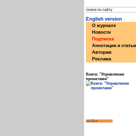
English version
О журнале
Новости
Подписка
Аннотации и статьи
Авторам
Реклама
Книга: "Управление
проектами"