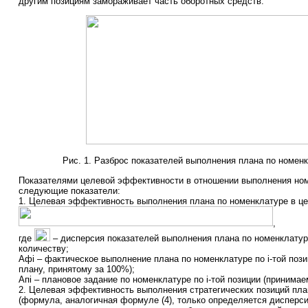
другим позициям замораживает часть оборотных средств.
Рис. 1. Разброс показателей выполнения плана по номенк
Показателями целевой эффективности в отношении выполнения но
следующие показатели:
1. Целевая эффективность выполнения плана по номенклатуре в ц
,
где
– дисперсия показателей выполнения плана по номенклатур
количеству;
Афi – фактическое выполнение плана по номенклатуре по i-той позиц
плану, принятому за 100%);
Апi – плановое задание по номенклатуре по i-той позиции (принимае
2. Целевая эффективность выполнения стратегических позиций пла
(формула, аналогичная формуле (4), только определяется дисперс