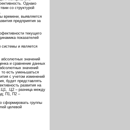
фективность. Однако
твии со структурой
.
ды времени, выявляется
звития предприятия за
эффективности текущего
динамика показателей
и системы и является
я абсолютных значений
ценка и сравнение данных
 абсолютных значений
, то есть уменьшаться
ития с учетом изменений
ия, будет представлять
ективность развития на
 .Ц1, .Ц2 – разница между
д; П1, П2 –
но сформировать группы
елей целевой