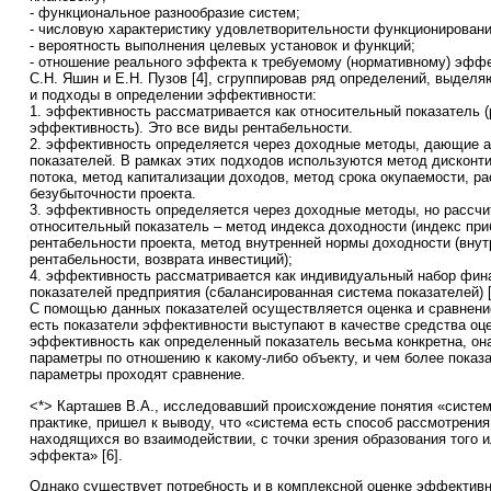
- функциональное разнообразие систем;
- числовую характеристику удовлетворительности функционировани
- вероятность выполнения целевых установок и функций;
- отношение реального эффекта к требуемому (нормативному) эффек
С.Н. Яшин и Е.Н. Пузов [4], сгруппировав ряд определений, выдел
и подходы в определении эффективности:
1. эффективность рассматривается как относительный показатель 
эффективность). Это все виды рентабельности.
2. эффективность определяется через доходные методы, дающие 
показателей. В рамках этих подходов используются метод дисконт
потока, метод капитализации доходов, метод срока окупаемости, ра
безубыточности проекта.
3. эффективность определяется через доходные методы, но рассчи
относительный показатель – метод индекса доходности (индекс при
рентабельности проекта, метод внутренней нормы доходности (вну
рентабельности, возврата инвестиций);
4. эффективность рассматривается как индивидуальный набор фи
показателей предприятия (сбалансированная система показателей) [
С помощью данных показателей осуществляется оценка и сравнение
есть показатели эффективности выступают в качестве средства оц
эффективность как определенный показатель весьма конкретна, он
параметры по отношению к какому-либо объекту, и чем более показ
параметры проходят сравнение.
<*> Карташев В.А., исследовавший происхождение понятия «систем
практике, пришел к выводу, что «система есть способ рассмотрения
находящихся во взаимодействии, с точки зрения образования того и
эффекта» [6].
Однако существует потребность и в комплексной оценке эффективн