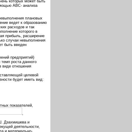
чень которых может быть
омощью АВС- анализа
 невыполнения плановых
ение ведет к образованию
ких расходов и так
ыполнение которого в
ая прибыль, расширение
лько случаи невыполнения
ет быть введен
ений предприятий)
 темп роста данного
в виде отношения
составляющей целевой
ности будет иметь вид:
тных показателей,
,
Ш. Дзахмишева и
текущей деятельности,
да и материально-