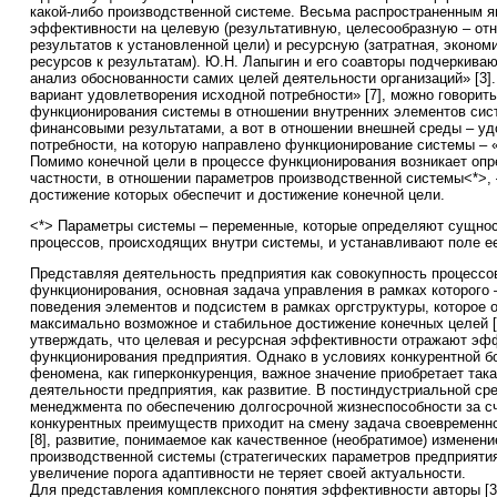
какой-либо производственной системе. Весьма распространенным 
эффективности на целевую (результативную, целесообразную – от
результатов к установленной цели) и ресурсную (затратная, эконом
ресурсов к результатам). Ю.Н. Лапыгин и его соавторы подчеркива
анализ обоснованности самих целей деятельности организаций» [3]
вариант удовлетворения исходной потребности» [7], можно говорить
функционирования системы в отношении внутренних элементов си
финансовыми результатами, а вот в отношении внешней среды – у
потребности, на которую направлено функционирование системы – 
Помимо конечной цели в процессе функционирования возникает опр
частности, в отношении параметров производственной системы<*>, 
достижение которых обеспечит и достижение конечной цели.
<*> Параметры системы – переменные, которые определяют сущно
процессов, происходящих внутри системы, и устанавливают поле ее
Представляя деятельность предприятия как совокупность процессо
функционирования, основная задача управления в рамках которого 
поведения элементов и подсистем в рамках оргструктуры, которое 
максимально возможное и стабильное достижение конечных целей [6
утверждать, что целевая и ресурсная эффективности отражают эф
функционирования предприятия. Однако в условиях конкурентной б
феномена, как гиперконкуренция, важное значение приобретает та
деятельности предприятия, как развитие. В постиндустриальной сре
менеджмента по обеспечению долгосрочной жизнеспособности за с
конкурентных преимуществ приходит на смену задача своевремен
[8], развитие, понимаемое как качественное (необратимое) изменен
производственной системы (стратегических параметров предприятия 
увеличение порога адаптивности не теряет своей актуальности.
Для представления комплексного понятия эффективности авторы [3