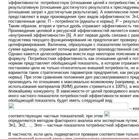
эффективности: потребностную (отношение целей к потребностям, 
результативную (отношение достигнутого результата к преследуем
(отношение затрат к достигнутым результатам). А комплексное пон
представляют в виде произведения трех видов эффективности: Э=Ц/
поставленные цели; П – потребности (идеалы и нормы); Р – результа
Таким образом, вторая и третья дробь отражают эффективность те
Произведение целевой и ресурсной эффективностей является комп
«внутренней эффективности» [6]. А вот первая дробь связана с раз
подсистема текущего функционирования не предполагает проверку 
целеформирования. Величина, образующая с показателем потребн
сумме единицу, отражает потенциал развития производственной си
Однако кажется целесообразным внести еще некоторое пояснение 
формулу. Потребностная эффективность как отношение целей к пот
нормам представляет обобщающий показатель, в котором отражае
постановки цели не только относительно внешней потребности, но 
вариантов таких стратегических параметров предприятия, как ресур
нормы). При этом сравнение положения дел рассматриваемого пре
производить по отношению к максимально возможному (например,
использования материалов (КИМ) должен стремиться к 100%), а мо
ближайшему конкуренту. В зависимости от целей проводимого анали
иного частного показателя потребностной эффективности может изм
обобщающий показатель будет иметь следующий вид:
– ко
соответствующих частных показателей; при этом
определяются методом факторного анализа или экспертным путем;
Эп1, Эп2, ..., Эпm – частные показатели потребностной эффективно
В частности, если цель подвергается проверке соответствия только
потребностей внешней среды при неизменности стратегических пар