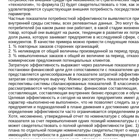
«технология», то формула (1) будет свидетельствовать о том, как
удовлетворяется существующая внешняя потребность посредством
параметров.
Частные показатели потребностной эффективности выявляются при
внутренней среды системы, всех релевантных данных. Это могут бы
потребителей (на каком рынке они работают, в какой стадии жизнен
товар, который они выводят на рынок, тенденции в развитии их потр
доля рынка, которую занимает предприятие в исследуемой сфере, 
конкурентов. В качестве примера можно привести следующие показ
1. % повторных заказов сторонних организаций;
2. % неликвидов от общей величины произведенной за период прод
3. % невыполненных заказов к общей их величине за период, отказо
коммерческие предложения потенциальных клиентов.
Затратную эффективность выражают через различные показатели р
постановки финансовой цели для сопоставимости с показателем ц
представляется целесообразным в показателе затратной эффективн
затратам совокупную выручку. Можно рассмотреть показатели эфф
перспективы системы сбалансированных показателей. В классичес
рассматриваются четыре перспективы: финансовая составляющая, 
составляющая, составляющая внутренних бизнес-процессов и обуче
Целевая эффективность и сегодня на многих предприятиях имеет 
характер «выполнено-не выполнено», что не позволяет следить за
предприятия и подразделений в плане движения к достижению цели
определение эффективности часто ограничивается определением р
Хотя, несомненно, утвержденный отчет по номенклатуре с общим 
показателя за счет перевыполнения одних позиций номенклатуры с
может свидетельствовать о полной целевой эффективности (рис. 1)
плана по отдельной позиции номенклатуры свидетельствует о неуд
имеющейся потребности в данной номенклатуре. Компенсирующее 