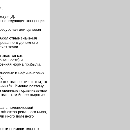
я;
ту» [3].
яют следующие концепции
(ресурсная или целевая
абсолютные значения
ированного денежного
счет точки
тывается как
быльности) и
тренняя норма прибыли,
нансовых и нефинансовых
5].
 деятельности систем, то
енки<*>. Именно поэтому
а оценивает сравниваемые
атель, тем более широкие
а» в человеческой
 объектов реального мира,
ли иного полезного
ости применительно к