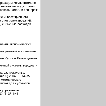
осрасходы исключительно
асчетных периодах своего
ьзовать налоги и сеньораж
ие инвестиционного
а счет заимствований.
, снижению расходов.
ования экономических
ние решений в экономике.
етербурга // Рынок ценных
аемной системы городов и
инфраструктурных
(269) 2004. С. 74–75.
е методические
олгом для субъектов
е управление
2. Т. 38. №1.