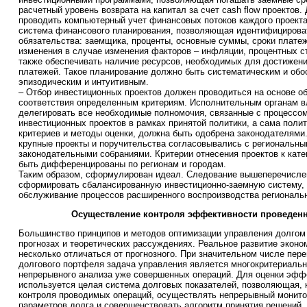
расчетный уровень возврата на капитал за счет cash flow проектов.
проводить компьютерный учет финансовых потоков каждого проект
система финансового планирования, позволяющая идентифициров
обязательства: заемщика, проценты, основные суммы, сроки плате
изменения в случае изменения факторов – инфляции, процентных ст
также обеспечивать наличие ресурсов, необходимых для достижени
платежей. Такое планирование должно быть систематическим и обо
эпизодическим и интуитивным.
– Отбор инвестиционных проектов должен проводиться на основе об
соответствия определенным критериям. Исполнительным органам в
делегировать все необходимые полномочия, связанные с процессом
инвестиционных проектов в рамках принятой политики, а сама поли
критериев и методы оценки, должна быть одобрена законодателями
крупные проекты и поручительства согласовывались с региональны
законодательными собраниями. Критерии отнесения проектов к кат
быть дифференцированы по регионам и городам.
Таким образом, сформулирован идеал. Следование вышеперечисле
сформировать сбалансированную инвестиционно-заемную систему,
обслуживание процессов расширенного воспроизводства региональ
Осуществление контроля эффективности проведен
Большинство принципов и методов оптимизации управления долгом
прогнозах и теоретических рассуждениях. Реальное развитие эконо
несколько отличаться от прогнозного. При значительном числе пер
долгового портфеля задача управления является многокритериально
непрерывного анализа уже совершенных операций. Для оценки эфф
используется целая система долговых показателей, позволяющая, 
контроля проводимых операций, осуществлять непрерывный монито
параметров долга и совершенствовать алгоритм принятия решений.