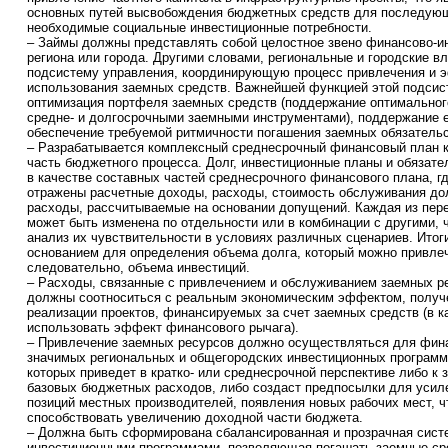
основных путей высвобождения бюджетных средств для последующ
необходимые социальные инвестиционные потребности.
– Займы должны представлять собой целостное звено финансово-и
региона или города. Другими словами, региональные и городские в
подсистему управления, координирующую процесс привлечения и 
использования заемных средств. Важнейшей функцией этой подсис
оптимизация портфеля заемных средств (поддержание оптимального
средне- и долгосрочными заемными инструментами), поддержание е
обеспечение требуемой ритмичности погашения заемных обязательс
– Разрабатывается комплексный среднесрочный финансовый план 
часть бюджетного процесса. Долг, инвестиционные планы и обязат
в качестве составных частей среднесрочного финансового плана, г
отражены расчетные доходы, расходы, стоимость обслуживания до
расходы, рассчитываемые на основании допущений. Каждая из пер
может быть изменена по отдельности или в комбинации с другими, 
анализ их чувствительности в условиях различных сценариев. Итоги
основанием для определения объема долга, который можно привлеч
следовательно, объема инвестиций.
– Расходы, связанные с привлечением и обслуживанием заемных ре
должны соотноситься с реальным экономическим эффектом, получ
реализации проектов, финансируемых за счет заемных средств (в к
использовать эффект финансового рычага).
– Привлечение заемных ресурсов должно осуществляться для фин
значимых региональных и общегородских инвестиционных программ 
которых приведет в кратко- или среднесрочной перспективе либо к
базовых бюджетных расходов, либо создаст предпосылки для усил
позиций местных производителей, появления новых рабочих мест, чт
способствовать увеличению доходной части бюджета.
– Должна быть сформирована сбалансированная и прозрачная сист
инвестиционными программами, позволяющая погашать заемные сре