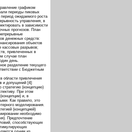
правление графиком
овали периоды пиковых
а период ожидаемого роста
ерывность управления, в
ректировать в зависимости
очных прогнозов. План
непрерывные
ков денежных средств:
инансирования объектов
е кассовых разрывов;
ств, привлеченных в
ом случае план
один день.
ное разделение текущего
оответствии с Бюджетным
в области привлечения
 и допущений [4]:
 стратегию (концепцию)
спективу. При этом
концепции) и, в
ыми. Как правило, это
ютерного моделирования.
тегией (концепцией)
ормировании необходимо
ия). Предпочтение
словий, способствующих
 стимулирующих
вляется одним из