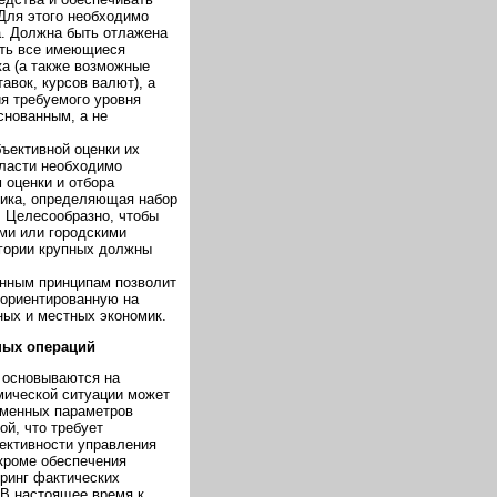
 Для этого необходимо
а. Должна быть отлажена
ать все имеющиеся
жа (а также возможные
авок, курсов валют), а
я требуемого уровня
снованным, а не
ъективной оценки их
ласти необходимо
 оценки и отбора
тика, определяющая набор
. Целесообразно, чтобы
ми или городскими
егории крупных должны
нным принципам позволит
 ориентированную на
ных и местных экономик.
ных операций
 основываются на
мической ситуации может
еменных параметров
й, что требует
ективности управления
кроме обеспечения
ринг фактических
 В настоящее время к