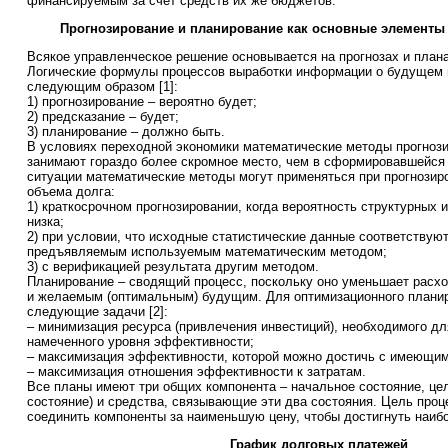
финансируемым за счет средств их же бюджетов.
Прогнозирование и планирование как основные элементы
Всякое управленческое решение основывается на прогнозах и плана
Логические формулы процессов выработки информации о будущем 
следующим образом [1]:
1) прогнозирование – вероятно будет;
2) предсказание – будет;
3) планирование – должно быть.
В условиях переходной экономики математические методы прогноз
занимают гораздо более скромное место, чем в сформировавшейся 
ситуации математические методы могут применяться при прогнозир
объема долга:
1) краткосрочном прогнозировании, когда вероятность структурных 
низка;
2) при условии, что исходные статистические данные соответствую
предъявляемым используемым математическим методом;
3) с верификацией результата другим методом.
Планирование – сводящий процесс, поскольку оно уменьшает рас
и желаемым (оптимальным) будущим. Для оптимизационного плани
следующие задачи [2]:
– минимизация ресурса (привлечения инвестиций), необходимого д
намеченного уровня эффективности;
– максимизация эффективности, которой можно достичь с имеющим
– максимизация отношения эффективности к затратам.
Все планы имеют три общих компонента – начальное состояние, цел
состояние) и средства, связывающие эти два состояния. Цель проц
соединить компоненты за наименьшую цену, чтобы достигнуть наи
График долговых платежей