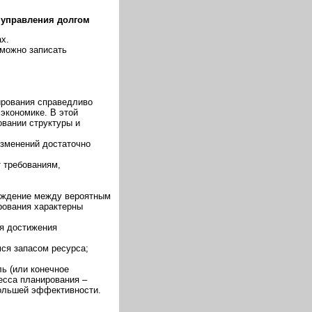
 управления долгом
х.
можно записать
ирования справедливо
экономике. В этой
овании структуры и
изменений достаточно
т требованиям,
хождение между вероятным
рования характерны
ля достижения
ся запасом ресурса;
ь (или конечное
есса планирования –
большей эффективности.