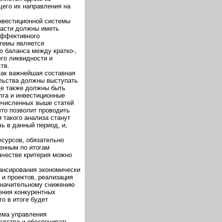
его их направления на
нвестиционной системы
ласти должны иметь
эффективного
темы является
 баланса между кратко-,
го ликвидности и
тв.
как важнейшая составная
ельства должны выступать
де также должны быть
лга и инвестиционные
ечисленных выше статей
что позволит проводить
 такого анализа станут
ь в данный период, и,
сурсов, обязательно
енным по итогам
ачестве критерия можно
ансирования экономически
и проектов, реализация
 значительному снижению
ения конкурентных
о в итоге будет
ема управления
дства и обеспечивать