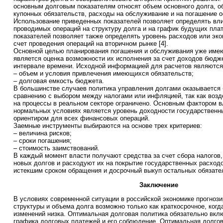
основным долговым показателям относят объем основного долга, о
купонных обязательств, расходы на обслуживание и на погашение о
Использование приведенных показателей позволяет определять вли
проводимых операций на структуру долга и на график будущих пла
показателей позволяет также определять уровень расходов или эко
счет проведения операций на вторичном рынке [4].
Основной целью планирования погашения и обслуживания уже име
является оценка возможности их исполнения за счет доходов бюдж
интервале времени. Исходной информацией для расчетов являются 
– объем и условия привлечения имеющихся обязательств;
– долговая емкость бюджета.
В большинстве случаев политика управления долгами оказывается 
сравнению с выбором между налогами или инфляцией, так как возд
на процессы в реальном секторе ограничено. Основным фактором в
нормальных условиях является уровень доходности государственн
ориентиром для всех финансовых операций.
Заемные инструменты выбираются на основе трех критериев:
– величина рисков;
– сроки погашения;
– стоимость заимствований.
В каждый момент власти получают средства за счет сбора налогов,
новых долгов и расходуют их на покрытие государственных расходо
истекшим сроком обращения и досрочный выкуп остальных обязател
Заключение
В условиях современной ситуации в российской экономике прогноз
структуры и объема долга возможно только как краткосрочное, когд
изменений низка. Оптимальная долговая политика обязательно вкл
графика долговых платежей и его соблюдение. Оптимальная долгов