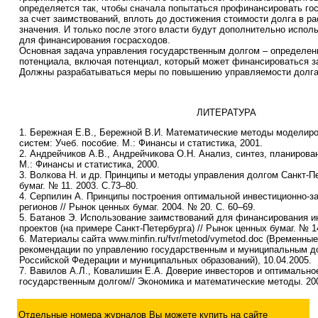
определяется так, чтобы сначала попытаться профинансировать г
за счет заимствований, вплоть до достижения стоимости долга в р
значения. И только после этого власти будут дополнительно испол
для финансирования госрасходов.
Основная задача управления государственным долгом – определен
потенциала, включая потенциал, который может финансироваться з
Должны разрабатываться меры по повышению управляемости долга
ЛИТЕРАТУРА
1. Бережная Е.В., Бережной В.И. Математические методы моделир
систем: Учеб. пособие. М.: Финансы и статистика, 2001.
2. Андрейчиков А.В., Андрейчикова О.Н. Анализ, синтез, планирова
М.: Финансы и статистика, 2000.
3. Волкова Н. и др. Принципы и методы управления долгом Санкт-П
бумаг. № 11. 2003. С.73–80.
4. Серпилин А. Принципы построения оптимальной инвестиционно-з
регионов // Рынок ценных бумаг. 2004. № 20. С. 60–69.
5. Батанов Э. Использование заимствований для финансирования 
проектов (на примере Санкт-Петербурга) // Рынок ценных бумаг. № 14
6. Материалы сайта www.minfin.ru/fvr/metod/vymetod.doc (Временны
рекомендации по управлению государственным и муниципальным д
Российской Федерации и муниципальных образований), 10.04.2005.
7. Вавилов А.Л., Ковалишин Е.А. Доверие инвесторов и оптимально
государственным долгом// Экономика и математические методы. 200
Отдельные номера журналов Вы можете купить на сайте