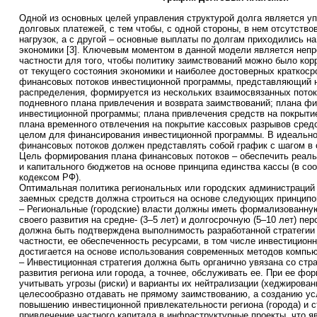
Одной из основных целей управления структурой долга является у
долговых платежей, с тем чтобы, с одной стороны, в нем отсутств
нагрузок, а с другой – основные выплаты по долгам приходились н
экономики [3]. Ключевым моментом в данной модели является непр
частности для того, чтобы политику заимствований можно было кор
от текущего состояния экономики и наиболее достоверных краткоср
финансовых потоков инвестиционной программы, представляющий 
распределения, формируется из нескольких взаимосвязанных пото
подневного плана привлечения и возврата заимствований; плана ф
инвестиционной программы; плана привлечения средств на покрыти
плана временного отвлечения на покрытие кассовых разрывов сред
целом для финансирования инвестиционной программы. В идеальн
финансовых потоков должен представлять собой график с шагом в 
Цель формирования плана финансовых потоков – обеспечить реаль
и капитального бюджетов на основе принципа единства кассы (в с
кодексом РФ).
Оптимальная политика региональных или городских администраций 
заемных средств должна строиться на основе следующих принципов
– Региональные (городские) власти должны иметь формализованную
своего развития на средне- (3–5 лет) и долгосрочную (5–10 лет) пер
должна быть подтверждена выполнимость разработанной стратегии (
частности, ее обеспеченность ресурсами, в том числе инвестиционн
достигается на основе использования современных методов компь
– Инвестиционная стратегия должна быть органично увязана со стра
развития региона или города, а точнее, обслуживать ее. При ее ф
учитывать угрозы (риски) и варианты их нейтрализации (хеджирован
целесообразно отдавать не прямому заимствованию, а созданию у
повышению инвестиционной привлекательности региона (города) и
привлечение частного капитала в инфраструктурные проекты, что я