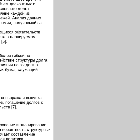
бъем дисконтных и
сновного долга.
яние каждой из
тежей. Анализ данных
номии, получаемой за
ющихся обязательств
ета в планируемом
[5]:
более гибкой по
ействие структуры долга
лияния на госдолг в
ых бумаг, служащий
 сеньоража и выпуска
в, погашение долгов с
ьств [7].
ирование и планирование
а вероятность структурных
ючает составление
ая политика