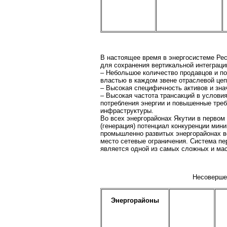
В настоящее время в энергосистеме Рес
для сохранения вертикальной интеграции
– Небольшое количество продавцов и п
властью в каждом звене отраслевой цеп
– Высокая специфичность активов и зн
– Высокая частота трансакций в услови
потребления энергии и повышенные тре
инфраструктуры.
Во всех энергорайонах Якутии в первом
(генерация) потенциал конкуренции мин
промышленно развитых энергорайонах во
место сетевые ограничения. Система пе
является одной из самых сложных и ма
Несоверше
Энергорайоны