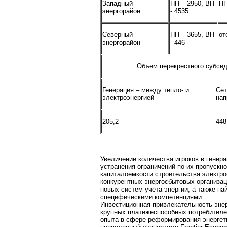
Западный
НН – 2950, ВН
НН
энергорайон
- 4535
Северный
НН – 3655, ВН
от
энергорайон
- 446
Объем перекрестного субсид
Генерация – между тепло- и
Сет
электроэнергией
нап
205,2
448
Увеличение количества игроков в генера
устранения ограничений по их пропускно
капиталоемкости строительства электро
конкурентных энергосбытовых организа
новых систем учета энергии, а также на
специфическими компетенциями.
Инвестиционная привлекательность эне
крупных платежеспособных потребителе
опыта в сфере реформирования энергет