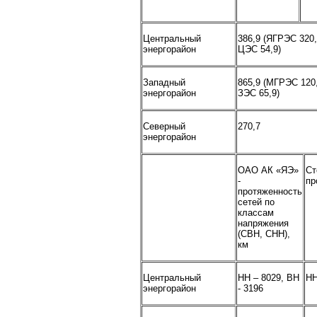
Центральный
386,9 (ЯГРЭС 320
энергорайон
ЦЭС 54,9)
Западный
865,9 (МГРЭС 120
энергорайон
ЗЭС 65,9)
Северный
270,7
энергорайон
ОАО АК «ЯЭ»
Ст
-
пр
протяженность
сетей по
классам
напряжения
(СВН, СНН),
км
Центральный
НН – 8029, ВН
НН
энергорайон
- 3196