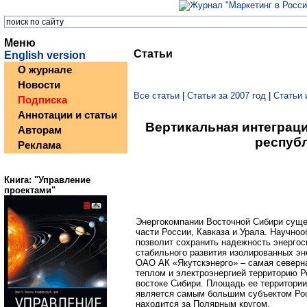
Меню
Статьи
English version
О журнале
Новости
Все статьи
|
Статьи за 2007 год
|
Статьи 
Подписка
Аннотации и статьи
Вертикальная интеграц
Авторам
республ
Реклама
Книга: "Управление
проектами"
Энергокомпании Восточной Сибири суще
части России, Кавказа и Урала. Научно
позволит сохранить надежность энергос
стабильного развития изолированных эн
ОАО АК «Якутскэнерго» – самая север
теплом и электроэнергией территорию Р
востоке Сибири. Площадь ее территории 
является самым большим субъектом Ро
находится за Полярным кругом.