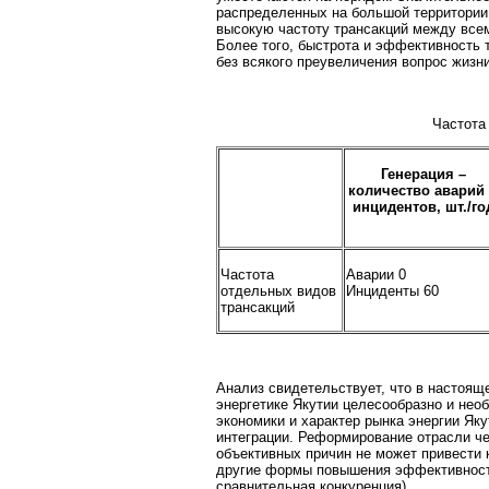
распределенных на большой территории,
высокую частоту трансакций между всем
Более того, быстрота и эффективность т
без всякого преувеличения вопрос жизни
Частота
Генерация –
количество аварий
инцидентов, шт./го
Частота
Аварии 0
отдельных видов
Инциденты 60
трансакций
Анализ свидетельствует, что в настоящ
энергетике Якутии целесообразно и не
экономики и характер рынка энергии Я
интеграции. Реформирование отрасли че
объективных причин не может привести 
другие формы повышения эффективности 
сравнительная конкуренция).