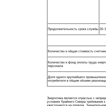
Продолжительность срока службы
20–3
Количество и общая стоимость счетчик
Количество и фонд оплаты труда энерг
персонала
Доля одного крупнейшего промышленно
потребителя в общем объеме реализац
Энергетика является отраслью с непрер
условиях Крайнего Севера требования к
ужесточаются на порядок. Значительное