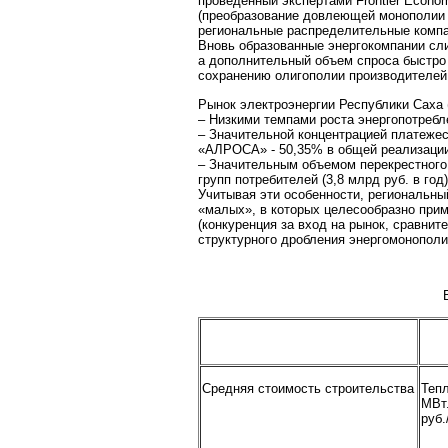
проведенный экспертами Frontier Econo
(преобразование довлеющей монополии 
региональные распределительные компа
Вновь образованные энергокомпании сл
а дополнительный объем спроса быстро
сохранению олигополии производителей 
Рынок электроэнергии Республики Саха 
– Низкими темпами роста энергопотребле
– Значительной концентрацией платеже
«АЛРОСА» - 50,35% в общей реализации
– Значительным объемом перекрестного
групп потребителей (3,8 млрд руб. в год)
Учитывая эти особенности, региональны
«малых», в которых целесообразно при
(конкуренция за вход на рынок, сравнит
структурного дробления энергомонополи
Средняя стоимость строительства
Тепл
МВт.
руб.