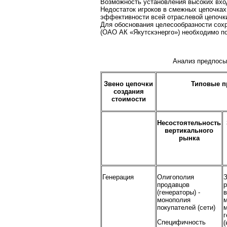
Возможность установления высоких вхо
Недостаток игроков в смежных цепочках 
эффективности всей отраслевой цепочки
Для обоснования целесообразности сохр
(ОАО АК «Якутскэнерго») необходимо по
Анализ предпосы
Звено цепочки
Типовые п
создания
стоимости
Несостоятельность
вертикального
рынка
Генерация
Олигополия
продавцов
(генераторы) -
в
монополия
покупателей (сети)
г
Специфичность
(