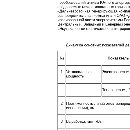
преобразований активы Южного энергор
создаваемых межрегиональных горизонт
«Дальневосточная генерирующая компа
распределительная компания» и ОАО «Д
изолированной части энергосистемы Рес
Центральный, Западный и Северный эн
«Якутскэнерго» (вертикально-интегриров
Динамика основных показателей дея
№
Показатель
1
Установленная
Электроэнерги
мощность
Теплоэнергия, 
2
Протяженность линий электроперед
исполнении), км
3
Выработка, млн кВт.ч.