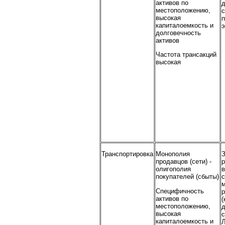
активов по
местоположению,
с
высокая
п
капиталоемкость и
э
долговечность
активов
Частота трансакций
высокая
Транспортировка
Монополия
продавцов (сети) -
олигополия
в
покупателей (сбыты)
с
Специфичность
р
активов по
(
местоположению,
высокая
с
капиталоемкость и
Л