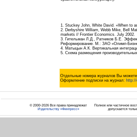
1. Stuckey John, White David. «When to an
2. Derbyshire William, Webb Mike, Bell Mat
markets // Frontier Economics. July 2002.
3. Гительман Л.Д., Ратников Б.Е. Эффе
Реформирование. М.: ЗАО «Олимп-Бизне
4. Матыцын А.К. Вертикальная интеграци
5. Схема размещения производительных 
Отдельные номера журналов Вы можете 
Оформление подписки на журнал:
http:/
© 2000-2026 Все права принадлежат
Полное или частичное вос
Издательству «Финпресс»
допускается толь