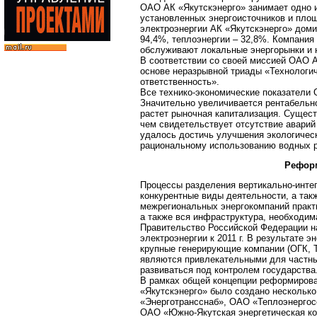
ОАО АК «Якутскэнерго» занимает одно 
установленных энергоисточников и пло
электроэнергии АК «Якутскэнерго» доми
94,4%, теплоэнергии – 32,8%. Компания
обслуживают локальные энергорынки и н
В соответствии со своей миссией ОАО 
основе неразрывной триады «Технологич
ответственность».
Все технико-экономические показатели 
Значительно увеличивается рентабельно
растет рыночная капитализация. Сущес
чем свидетельствует отсутствие аварий
удалось достичь улучшения экологичес
рациональному использованию водных р
Реформ
Процессы разделения вертикально-инте
конкурентные виды деятельности, а так
межрегиональных энергокомпаний практ
а также вся инфраструктура, необходим
Правительство Российской Федерации н
электроэнергии к 2011 г. В результате 
крупные генерирующие компании (ОГК, 
являются привлекательными для частны
развиваться под контролем государства
В рамках общей концепции реформирован
«Якутскэнерго» было создано нескольк
«Энерготрансснаб», ОАО «Теплоэнергос
ОАО «Южно-Якутская энергетическая ко