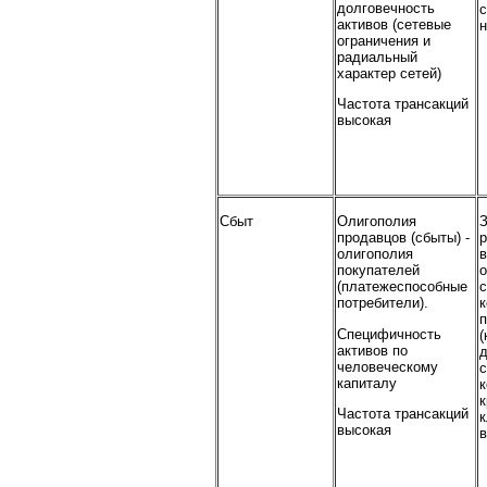
долговечность
с
активов (сетевые
н
ограничения и
радиальный
характер сетей)
Частота трансакций
высокая
Сбыт
Олигополия
продавцов (сбыты) -
олигополия
в
покупателей
о
(платежеспособные
потребители).
к
Специфичность
(
активов по
человеческому
с
капиталу
к
Частота трансакций
к
высокая
в