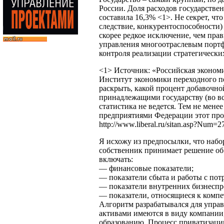
России. Доля расходов государств
составила 16,3% <1>. Не секрет, чт
следствие, конкурентоспособности
скорее редкое исключение, чем прав
управления многоотраслевым портф
контроля реализации стратегически
<1> Источник: «Российская экономи
Институт экономики переходного пе
раскрыть, какой процент добавочно
принадлежащими государству (во вс
статистика не ведется. Тем не мен
предприятиями Федерации этот проц
http://www.liberal.ru/sitan.asp?Num=2
Я исхожу из предпосылки, что набо
собственник принимает решение об
включать:
— финансовые показатели;
— показатели сбыта и работы с пот
— показатели внутренних бизнеспр
— показатели, относящиеся к комп
Алгоритм разрабатывался для упра
активами имеются в виду компании
образованию. Процесс приватизации