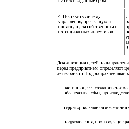
ГУПов в заданные сроки
4. Поставить систему
С
управления, прозрачную и
р
понятную для собственника и
о
потенциальных инвесторов
п
у
а
0
Декомпозиция целей по направления
перед предприятием, определяют це
деятельности. Под направлениями 
части процесса создания стоимос
—
обеспечение, сбыт, производств
—
территориальные бизнесединиц
—
подразделения, производящие р