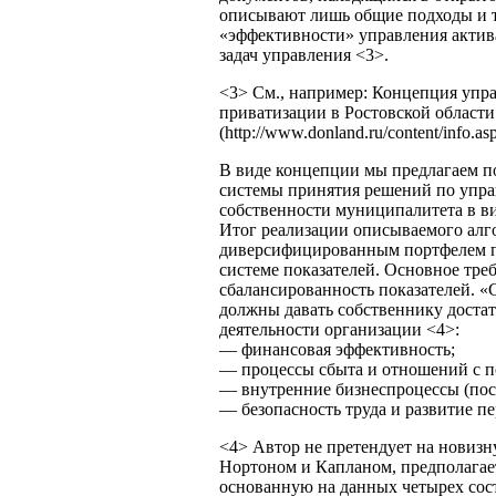
описывают лишь общие подходы и т
«эффективности» управления актива
задач управления <3>.
<3> См., например: Концепция упр
приватизации в Ростовской области
(http://www.donland.ru/content/info.
В виде концепции мы предлагаем п
системы принятия решений по упра
собственности муниципалитета в ви
Итог реализации описываемого алг
диверсифицированным портфелем п
системе показателей. Основное тре
сбалансированность показателей. «
должны давать собственнику доста
деятельности организации <4>:
— финансовая эффективность;
— процессы сбыта и отношений с п
— внутренние бизнеспроцессы (пост
— безопасность труда и развитие пе
<4> Автор не претендует на новизн
Нортоном и Капланом, предполагает
основанную на данных четырех сост