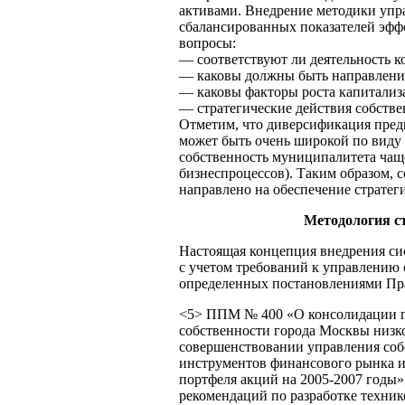
активами. Внедрение методики упр
сбалансированных показателей эфф
вопросы:
— соответствуют ли деятельность 
— каковы должны быть направления
— каковы факторы роста капитализ
— стратегические действия собств
Отметим, что диверсификация пред
может быть очень широкой по виду 
собственность муниципалитета чаще
бизнеспроцессов). Таким образом, 
направлено на обеспечение стратег
Методология с
Настоящая концепция внедрения сис
с учетом требований к управлению
определенных постановлениями Пр
<5> ППМ № 400 «О консолидации п
собственности города Москвы низ
совершенствовании управления соб
инструментов финансового рынка и
портфеля акций на 2005-2007 год
рекомендаций по разработке техни