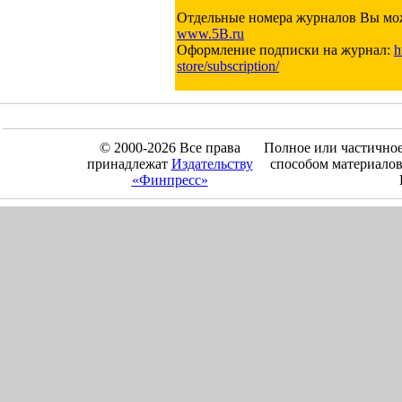
Отдельные номера журналов Вы мож
www.5B.ru
Оформление подписки на журнал:
h
store/subscription/
© 2000-2026 Все права
Полное или частично
принадлежат
Издательству
способом материалов
«Финпресс»