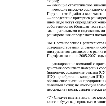
акций);
— имеющие стратегическое значени
— имеющие высокую социальную з
Подэтапы этой работы включают:
— определение критериев ранжиров
ином виде могут определяться кон
собственностью (большая часть му
законодательными и подзаконными 
ранжирования определяются постан
<6> Постановление Правительства 
совершенствовании управления соб
инструментов финансового рынка и
Портфеля акций на 2005-2007 годы»
— ранжирование компаний с присвое
действия обозначает намерения соб
(например, сохранение участия (СУ)
(ПУ), приобретение контроля (ПК) и
обозначение значения предприятия 
значимый актив; не имеющий возм
перспективу роста; стратегически з
<7> Следует иметь в виду, что клас
классов будут варьироваться в зави