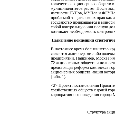
количество акционерных обществ в
муниципалитетов растет. После акц
частности ГУПов, МУПов и ФГУПов,
проблемой защиты своих прав как а
государство превращается в минорит
собой контрольную или полную дол
возникает необходимость контроля
Назначение концепции стратегич
В настоящее время большинство к
являются акционерами либо долев
предприятий. Например, Москва им
72 акционерных обществ и полност
предстоящая реформа комплекса гор
акционерных обществ, акции которы
(табл. 1).
<2> Проект постановления Правите
хозяйственных обществ с долей го
корпоративного поведения города 
Структура акц