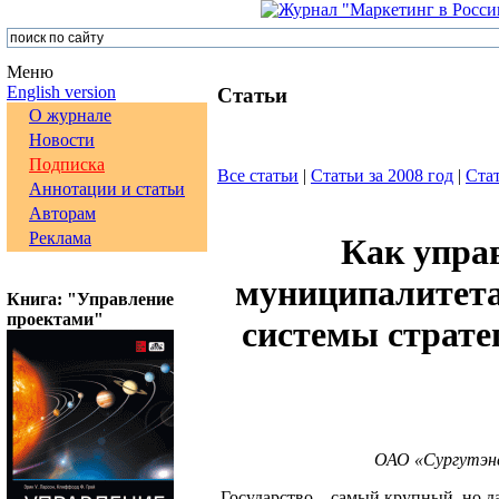
Меню
English version
Статьи
О журнале
Новости
Подписка
Все статьи
|
Статьи за 2008 год
|
Стат
Аннотации и статьи
Авторам
Реклама
Как упра
муниципалитета
Книга: "Управление
проектами"
системы страте
ОАО «Сургутэне
Государство – самый крупный, но 