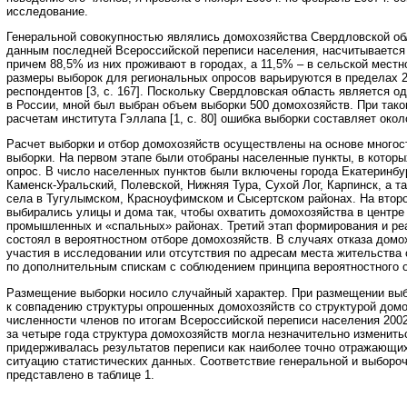
исследование.
Генеральной совокупностью являлись домохозяйства Свердловской обл
данным последней Всероссийской переписи населения, насчитывается 
причем 88,5% из них проживают в городах, а 11,5% – в сельской местн
размеры выборок для региональных опросов варьируются в пределах 
респондентов [3, с. 167]. Поскольку Свердловская область является о
в России, мной был выбран объем выборки 500 домохозяйств. При так
расчетам института Гэллапа [1, с. 80] ошибка выборки составляет окол
Расчет выборки и отбор домохозяйств осуществлены на основе многос
выборки. На первом этапе были отобраны населенные пункты, в котор
опрос. В число населенных пунктов были включены города Екатеринбур
Каменск-Уральский, Полевской, Нижняя Тура, Сухой Лог, Карпинск, а т
села в Тугулымском, Красноуфимском и Сысертском районах. На второ
выбирались улицы и дома так, чтобы охватить домохозяйства в центре 
промышленных и «спальных» районах. Третий этап формирования и ре
состоял в вероятностном отборе домохозяйств. В случаях отказа домо
участия в исследовании или отсутствия по адресам места жительства
по дополнительным спискам с соблюдением принципа вероятностного о
Размещение выборки носило случайный характер. При размещении выб
к совпадению структуры опрошенных домохозяйств со структурой домо
численности членов по итогам Всероссийской переписи населения 2002 
за четыре года структура домохозяйств могла незначительно изменитьс
придерживалась результатов переписи как наиболее точно отражающи
ситуацию статистических данных. Соответствие генеральной и выборо
представлено в таблице 1.