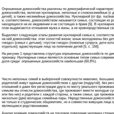
Опрошенные домохозяйства различны по демографической характерис
домохозяйства, включая нуклеарные, неполные и сложносемейные (с д
детей), а также несемейные домохозяйства. Нуклеарной (от фр. nucleai
и, соответственно, домохозяйством называется семья, состоящая из р
находящихся на их иждивении и не состоящих в браке [6]. В нуклеарн
план выдвигаются отношения мужа и жены, а не кровнородственные св
Выделяют следующие этапы развития нуклеарной семьи и, соответств
на ней домохозяйства: этап холостой жизни; юные молодожены без дет
гнездо» (семья с детьми); «пустое гнездо» (пожилые супруги, дети кот
отдельно); вдовствующее лицо на попечении детей [5, с. 156].
На рисунке 1 представлена структура опрошенных домохозяйств по д
признаку. Нуклеарные семьи являются основным типом семьи совреме
доля среди опрошенных домохозяйств наибольшая (60,8%).
Число неполных семей в выборочной совокупности невелико, большин
родителей живут единым домохозяйством с другом (подругой), без ре
отношений и даже без регистрации друга по месту реального проживан
семьям мы отнесли домохозяйства, где проживают вместе молодые суп
или без них) и родители с каждой стороны, а также семьи, где прожива
несколько (две) молодые семейные пары. Неродственные домохозяйст
не только в студенческих общежитиях, но и совместно живущие лица о
являющиеся родственниками.
Анализ влияния домохозяйств на трудовое поведение человека строил