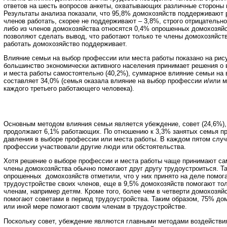
ответов на шесть вопросов анкеты, охватывающих различные стороны 
Результаты анализа показали, что 95,8% домохозяйств поддерживают 
членов работать, скорее не поддерживают – 3,8%, строго отрицательно 
либо из членов домохозяйства относятся 0,4% опрошенных домохозяйс
позволяют сделать вывод, что работают только те члены домохозяйст
работать домохозяйство поддерживает.
Влияние семьи на выбор профессии или места работы показано на рису
большинство экономически активного населения принимает решения о
и места работы самостоятельно (40,2%), суммарное влияние семьи на
составляет 34,0% (семья оказала влияние на выбор профессии и/или 
каждого третьего работающего человека).
Основным методом влияния семьи является убеждение, совет (24,6%),
продолжают 6,1% работающих. По отношению к 3,3% занятых семья п
давления в выборе профессии или места работы. В каждом пятом слу
профессии участвовали другие люди или обстоятельства.
Хотя решение о выборе профессии и места работы чаще принимают са
члены домохозяйства обычно помогают друг другу трудоустроиться. Та
опрошенных домохозяйств отметили, что у них принято на деле помога
трудоустройстве своих членов, еще в 9,5% домохозяйств помогают то
членам, например детям. Кроме того, более чем в четверти домохозяйс
помогают советами в период трудоустройства. Таким образом, 75% дом
или иной мере помогают своим членам в трудоустройстве.
Поскольку совет, убеждение являются главными методами воздействи