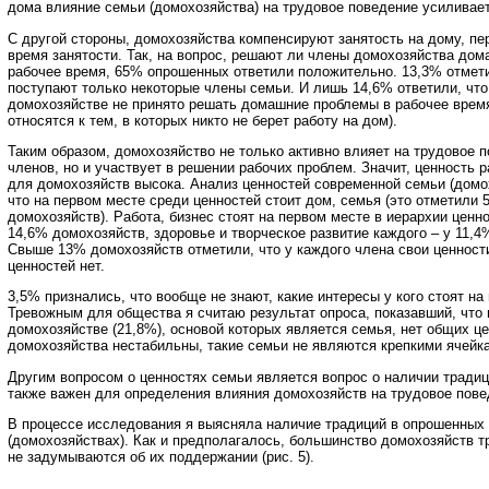
дома влияние семьи (домохозяйства) на трудовое поведение усиливает
С другой стороны, домохозяйства компенсируют занятость на дому, п
время занятости. Так, на вопрос, решают ли члены домохозяйства до
рабочее время, 65% опрошенных ответили положительно. 13,3% отмети
поступают только некоторые члены семьи. И лишь 14,6% ответили, что
домохозяйстве не принято решать домашние проблемы в рабочее время
относятся к тем, в которых никто не берет работу на дом).
Таким образом, домохозяйство не только активно влияет на трудовое 
членов, но и участвует в решении рабочих проблем. Значит, ценность 
для домохозяйств высока. Анализ ценностей современной семьи (домох
что на первом месте среди ценностей стоит дом, семья (это отметили 
домохозяйств). Работа, бизнес стоят на первом месте в иерархии ценно
14,6% домохозяйств, здоровье и творческое развитие каждого – у 11,4
Свыше 13% домохозяйств отметили, что у каждого члена свои ценност
ценностей нет.
3,5% признались, что вообще не знают, какие интересы у кого стоят на
Тревожным для общества я считаю результат опроса, показавший, что
домохозяйстве (21,8%), основой которых является семья, нет общих це
домохозяйства нестабильны, такие семьи не являются крепкими ячейк
Другим вопросом о ценностях семьи является вопрос о наличии тради
также важен для определения влияния домохозяйств на трудовое повед
В процессе исследования я выясняла наличие традиций в опрошенных
(домохозяйствах). Как и предполагалось, большинство домохозяйств т
не задумываются об их поддержании (рис. 5).