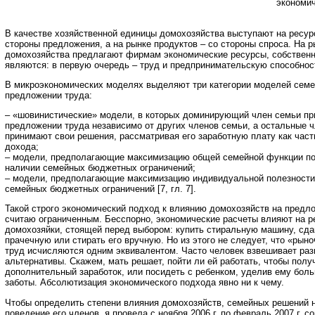
экономич
В качестве хозяйственной единицы домохозяйства выступают на ресур
стороны предложения, а на рынке продуктов – со стороны спроса. На 
домохозяйства предлагают фирмам экономические ресурсы, собственн
являются: в первую очередь – труд и предпринимательскую способность
В микроэкономических моделях выделяют три категории моделей сем
предложении труда:
– «шовинистические» модели, в которых доминирующий член семьи пр
предложении труда независимо от других членов семьи, а остальные 
принимают свои решения, рассматривая его заработную плату как част
дохода;
– модели, предполагающие максимизацию общей семейной функции по
наличии семейных бюджетных ограничений;
– модели, предполагающие максимизацию индивидуальной полезности
семейных бюджетных ограничений [7, гл. 7].
Такой строго экономический подход к влиянию домохозяйств на предл
считаю ограниченным. Бесспорно, экономические расчеты влияют на 
домохозяйки, стоящей перед выбором: купить стиральную машину, сда
прачечную или стирать его вручную. Но из этого не следует, что «ры
труд исчисляются одним эквивалентом. Часто человек взвешивает ра
альтернативы. Скажем, мать решает, пойти ли ей работать, чтобы полу
дополнительный заработок, или посидеть с ребенком, уделив ему бол
заботы. Абсолютизация экономического подхода явно ни к чему.
Чтобы определить степени влияния домохозяйств, семейных решений 
поведение его членов, я провела с ноября 2006 г. по февраль 2007 г. с