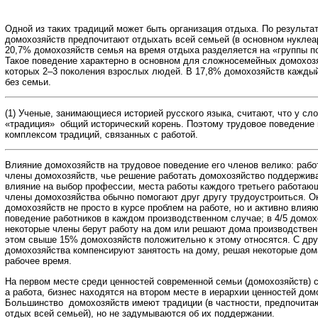
Одной из таких традиций может быть организация отдыха. По результа
домохозяйств предпочитают отдыхать всей семьей (в основном нуклеа
20,7% домохозяйств семья на время отдыха разделяется на «группы п
Такое поведение характерно в основном для сложносемейных домохозя
которых 2–3 поколения взрослых людей. В 17,8% домохозяйств кажды
без семьи.
(1) Ученые, занимающиеся историей русского языка, считают, что у сло
«традиция» общий исторический корень. Поэтому трудовое поведение
комплексом традиций, связанных с работой.
Влияние домохозяйств на трудовое поведение его членов велико: рабо
члены домохозяйств, чье решение работать домохозяйство поддержива
влияние на выбор профессии, места работы каждого третьего работаю
члены домохозяйства обычно помогают друг другу трудоустроиться. 
домохозяйств не просто в курсе проблем на работе, но и активно влия
поведение работников в каждом производственном случае; в 4/5 домох
некоторые члены берут работу на дом или решают дома производствен
этом свыше 15% домохозяйств положительно к этому относятся. С дру
домохозяйства компенсируют занятость на дому, решая некоторые до
рабочее время.
На первом месте среди ценностей современной семьи (домохозяйств) с
а работа, бизнес находятся на втором месте в иерархии ценностей дом
Большинство домохозяйств имеют традиции (в частности, предпочита
отдых всей семьей), но не задумываются об их поддержании.