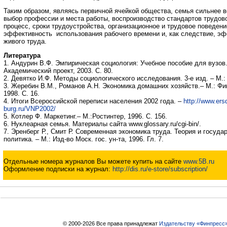
Таким образом, являясь первичной ячейкой общества, семья сильнее в
выбор профессии и места работы, воспроизводство стандартов трудов
процесс, сроки трудоустройства, организационное и трудовое поведени
эффективность использования рабочего времени и, как следствие, э
живого труда.
Литература
1. Андурин В.Ф. Эмпирическая социология: Учебное пособие для вузов.
Академический проект, 2003. С. 80.
2. Девятко И.Ф. Методы социологического исследования. 3-е изд. – М.: К
3. Жеребин В.М., Романов А.Н. Экономика домашних хозяйств.– М.: 
1998. С. 16.
4. Итоги Всероссийской переписи населения 2002 года. –
http://www.ers
burg.ru/VNP2002/
5. Котлер Ф. Маркетинг.– М.:Ростинтер, 1996. С. 156.
6. Нуклеарная семья. Материалы сайта www.glossary.ru/cgi-bin/.
7. Эренберг Р., Смит Р. Современная экономика труда. Теория и госуда
политика. – М.: Изд-во Моск. гос. ун-та, 1996. Гл. 7.
Отдельные номера журналов Вы можете купить на сайте
www.5B.ru
Оформление подписки на журнал:
http://dis.ru/e-store/subscription/
© 2000-2026 Все права принадлежат
Издательству «Финпресс