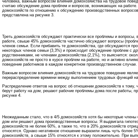
человека, важным вопросом влияния домохозяйства на трудовое повед
считаю обсуждение дома проблем и вопросов, возникающих на работе.
домохозяйств по отношению к обсуждению производственных вопросов
представлена на рисунке 3.
Треть домохозяйств обсуждают практически все проблемы и вопросы,
работе, свыше 45% домохозяйств частично обсуждают вопросы (пробл
членов семьи. Если прибавить те домохозяйства, где обсуждаются пр
некоторых членов семьи (3,3%) и происходит обсуждение проблем с д
родственниками, не членами домохозяйства (2,1%), то выяснится: око
домохозяйств не просто в курсе проблем на работе, но и активно влия
поведение работников в каждом конкретном производственном случае.
Важным вопросом влияния домохозяйств на трудовое поведение являе
перераспределение времени между выполнением трудовых функций на 
Распределение ответов на вопрос об отношении домохозяйств к тому, 
берут работу на дом, решают рабочие проблемы дома после работы, п
рисунке 4.
Неожиданным стало, что в 4/5 домохозяйств хотя бы некоторые члены 
дом или решают дома производственные вопросы. Я выдвигала гипотезу
домохозяйств не более 60%, а также то, что в 20% домохозяйств отриц
относятся. Однако негативное отношение выразили лишь чуть более 
домохозяйств, а свыше 15% относятся к этому положительно. При вып