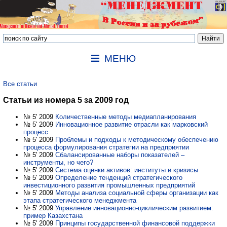
МЕНЮ
Все статьи
Статьи из номера 5 за 2009 год
№ 5' 2009
Количественные методы медиапланирования
№ 5' 2009
Инновационное развитие отрасли как марковский
процесс
№ 5' 2009
Проблемы и подходы к методическому обеспечению
процесса формулирования стратегии на предприятии
№ 5' 2009
Сбалансированные наборы показателей –
инструменты, но чего?
№ 5' 2009
Система оценки активов: институты и кризисы
№ 5' 2009
Определение тенденций стратегического
инвестиционного развития промышленных предприятий
№ 5' 2009
Методы анализа социальной сферы организации как
этапа cтратегического менеджмента
№ 5' 2009
Управление инновационно-циклическим развитием:
пример Казахстана
№ 5' 2009
Принципы государственной финансовой поддержки