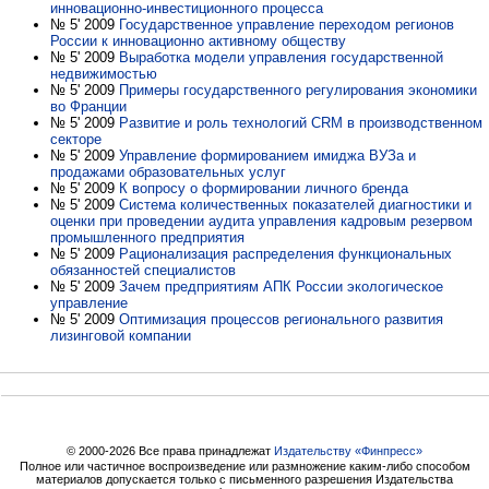
инновационно-инвестиционного процесса
№ 5' 2009
Государственное управление переходом регионов
России к инновационно активному обществу
№ 5' 2009
Выработка модели управления государственной
недвижимостью
№ 5' 2009
Примеры государственного регулирования экономики
во Франции
№ 5' 2009
Развитие и роль технологий CRM в производственном
секторе
№ 5' 2009
Управление формированием имиджа ВУЗа и
продажами образовательных услуг
№ 5' 2009
К вопросу о формировании личного бренда
№ 5' 2009
Система количественных показателей диагностики и
оценки при проведении аудита управления кадровым резервом
промышленного предприятия
№ 5' 2009
Рационализация распределения функциональных
обязанностей специалистов
№ 5' 2009
Зачем предприятиям АПК России экологическое
управление
№ 5' 2009
Оптимизация процессов регионального развития
лизинговой компании
© 2000-2026 Все права принадлежат
Издательству «Финпресс»
Полное или частичное воспроизведение или размножение каким-либо способом
материалов допускается только с письменного разрешения Издательства