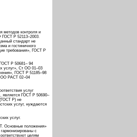
я методов контроля и
Ф ГОСТ Р 52113–2003.
данный стандарт не
зма и гостиничного
щие требования», ГОСТ Р
 ГОСТ Р 50681– 94
х услуг», Ст ОО 01–03
жения», ГОСТ Р 51185–98
т ОО РАСТ 02–04
оответствия услуг
м, является ГОСТ Р 50690–
(ГОСТ Р) не
стских услуг, нуждаются
ских услуг.
Т. Основные положения»
 гармонизированы с
соответствуют целям