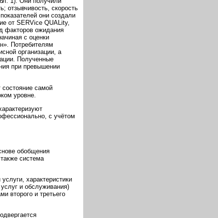
бл. 1). Они получили
ь; отзывчивость, скорость
 показателей они создали
е от SERVice QUALity,
яд факторов ожидания
начиная с оценки
ен». Потребителям
исной организации, а
зации. Полученные
ания при превышении
 состояние самой
оком уровне.
 характеризуют
офессионально, с учётом
снове обобщения
а также система
й услуги, характеристики
 услуг и обслуживания)
ми второго и третьего
подвергается