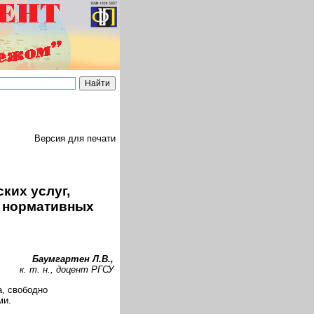
Версия для печати
ких услуг,
и нормативных
Баумгартен Л.В.,
к. т. н., доцент РГСУ
а, свободно
ми.