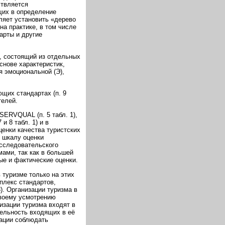
ствляется
щих в определение
оляет установить «дерево
на практике, в том числе
арты и другие
с, состоящий из отдельных
снове характеристик,
 эмоциональной (Э),
щих стандартах (п. 9
телей.
SERVQUAL (п. 5 табл. 1),
и 8 табл. 1) и в
енки качества туристских
ь шкалу оценки
исследовательского
ами, так как в большей
ые и фактические оценки.
 туризме только на этих
мплекс стандартов,
3). Организации туризма в
своему усмотрению
изации туризма входят в
тельность входящих в её
зации соблюдать