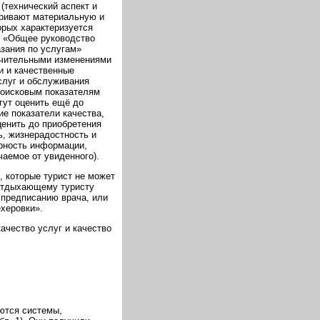
 (технический аспект и
тривают материальную и
орых характеризуется
4 «Общее руководство
азания по услугам»
начительными изменениями
и и качественные
услуг и обслуживания
поисковым показателям
гут оценить ещё до
ие показатели качества,
ценить до приобретения
ь, жизнерадостность и
рность информации,
аемое от увиденного).
, которые турист не может
 отдыхающему туристу
 предписанию врача, или
херовки».
ачество услуг и качество
ются системы,