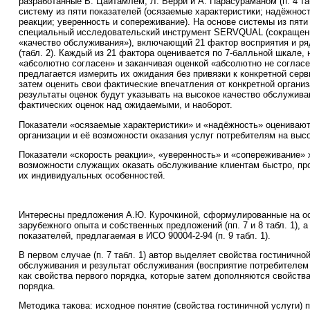
разработанные В. Цайтамлем, Л. Берри и А. Парасураманом (п. 4 та
систему из пяти показателей (осязаемые характеристики; надёжност
реакции; уверенность и сопереживание). На основе системы из пяти
специальный исследовательский инструмент SERVQUAL (сокращени
«качество обслуживания»), включающий 21 фактор восприятия и р
(табл. 2). Каждый из 21 фактора оценивается по 7-балльной шкале, 
«абсолютно согласен» и заканчивая оценкой «абсолютно не соглас
предлагается измерить их ожидания без привязки к конкретной серв
затем оценить свои фактические впечатления от конкретной органи
результаты оценок будут указывать на высокое качество обслужив
фактических оценок над ожидаемыми, и наоборот.
Показатели «осязаемые характеристики» и «надёжность» оценивают
организации и её возможности оказания услуг потребителям на выс
Показатели «скорость реакции», «уверенность» и «сопереживание»
возможности служащих оказать обслуживание клиентам быстро, пр
их индивидуальных особенностей.
Интересны предложения А.Ю. Курочкиной, сформулированные на о
зарубежного опыта и собственных предложений (пп. 7 и 8 табл. 1), 
показателей, предлагаемая в ИСО 90004-2-94 (п. 9 табл. 1).
В первом случае (п. 7 табл. 1) автор выделяет свойства гостинично
обслуживания и результат обслуживания (восприятие потребителем
как свойства первого порядка, которые затем дополняются свойства
порядка.
Методика такова: исходное понятие (свойства гостиничной услуги) 