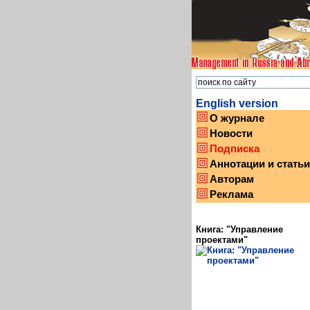
English version
О журнале
Новости
Подписка
Аннотации и статьи
Авторам
Реклама
Книга: "Управление
проектами"