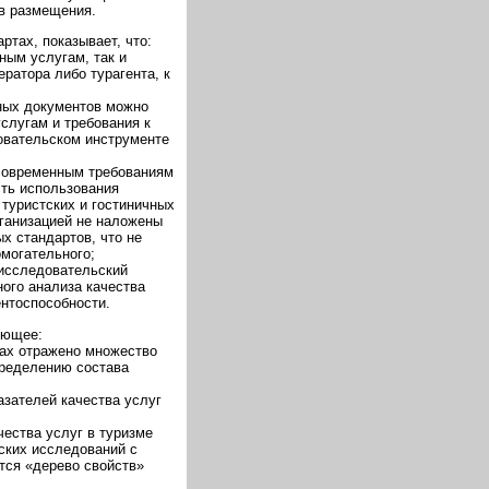
тв размещения.
тах, показывает, что:
ным услугам, так и
ратора либо турагента, к
вных документов можно
слугам и требования к
овательском инструменте
 современным требованиям
сть использования
туристских и гостиничных
рганизацией не наложены
х стандартов, что не
омогательного;
 исследовательский
ого анализа качества
ентоспособности.
ующее:
тах отражено множество
пределению состава
азателей качества услуг
ества услуг в туризме
ских исследований с
тся «дерево свойств»