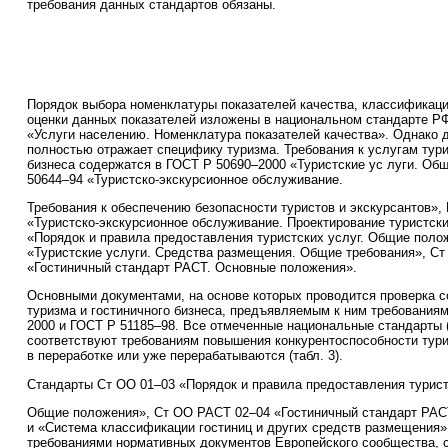
требования данных стандартов обязаны.
Порядок выбора номенклатуры показателей качества, классификаци
оценки данных показателей изложены в национальном стандарте Р
«Услуги населению. Номенклатура показателей качества». Однако 
полностью отражает специфику туризма. Требования к услугам тури
бизнеса содержатся в ГОСТ Р 50690–2000 «Туристские ус луги. Об
50644–94 «Туристско-экскурсионное обслуживание.
Требования к обеспечению безопасности туристов и экскурсантов»,
«Туристско-экскурсионное обслуживание. Проектирование туристски
«Порядок и правила предоставления туристских услуг. Общие поло
«Туристские услуги. Средства размещения. Общие требования», С
«Гостиничный стандарт РАСТ. Основные положения».
Основными документами, на основе которых проводится проверка с
туризма и гостиничного бизнеса, предъявляемым к ним требования
2000 и ГОСТ Р 51185–98. Все отмеченные национальные стандарты 
соответствуют требованиям повышения конкурентоспособности тури
в переработке или уже перерабатываются (табл. 3).
Стандарты Ст ОО 01–03 «Порядок и правила предоставления турист
Общие положения», Ст ОО РАСТ 02–04 «Гостиничный стандарт РАС
и «Система классификации гостиниц и других средств размещения»
требованиями нормативных документов Европейского сообщества, 