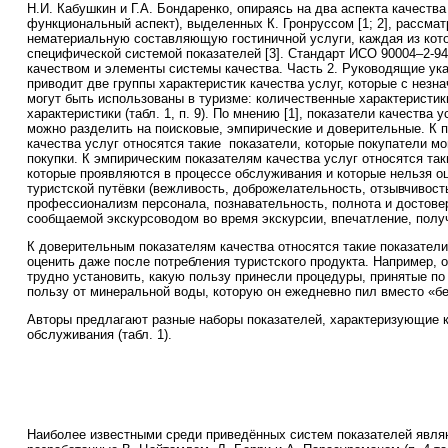
Н.И. Кабушкин и Г.А. Бондаренко, опираясь на два аспекта качества
функциональный аспект), выделенных К. Гронруссом [1; 2], рассма
нематериальную составляющую гостиничной услуги, каждая из кот
специфической системой показателей [3]. Стандарт ИСО 90004–2-9
качеством и элементы системы качества. Часть 2. Руководящие ук
приводит две группы характеристик качества услуг, которые с нез
могут быть использованы в туризме: количественные характеристик
характеристики (табл. 1, п. 9). По мнению [1], показатели качества 
можно разделить на поисковые, эмпирические и доверительные. К 
качества услуг относятся такие показатели, которые покупатели мо
покупки. К эмпирическим показателям качества услуг относятся так
которые проявляются в процессе обслуживания и которые нельзя о
туристской путёвки (вежливость, доброжелательность, отзывчивост
профессионализм персонала, познавательность, полнота и достове
сообщаемой экскурсоводом во время экскурсии, впечатление, получ
К доверительным показателям качества относятся такие показатели
оценить даже после потребления туристского продукта. Например,
трудно установить, какую пользу принесли процедуры, принятые по
пользу от минеральной воды, которую он ежедневно пил вместо «бе
Авторы предлагают разные наборы показателей, характеризующие к
обслуживания (табл. 1).
Наиболее известными среди приведённых систем показателей явля