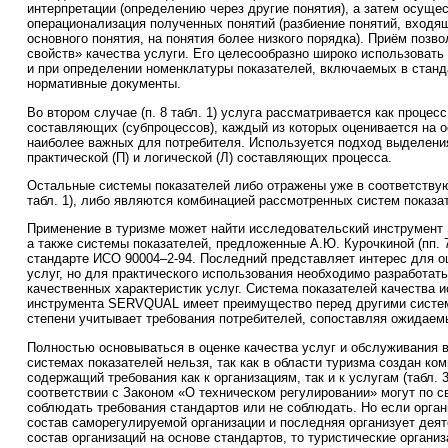
интерпретации (определению через другие понятия), а затем осуще
операционализация полученных понятий (разбиение понятий, входя
основного понятия, на понятия более низкого порядка). Приём позв
свойств» качества услуги. Его целесообразно широко использовать 
и при определении номенклатуры показателей, включаемых в станд
нормативные документы.
Во втором случае (п. 8 табл. 1) услуга рассматривается как процес
составляющих (субпроцессов), каждый из которых оценивается на о
наиболее важных для потребителя. Используется подход выделения
практической (П) и логической (Л) составляющих процесса.
Остальные системы показателей либо отражены уже в соответствую
табл. 1), либо являются комбинацией рассмотренных систем показа
Применение в туризме может найти исследовательский инструмент 
а также системы показателей, предложенные А.Ю. Курочкиной (пп. 7 
стандарте ИСО 90004–2-94. Последний представляет интерес для оц
услуг, но для практического использования необходимо разработат
качественных характеристик услуг. Система показателей качества 
инструмента SERVQUAL имеет преимущество перед другими систем
степени учитывает требования потребителей, сопоставляя ожидаем
Полностью основываться в оценке качества услуг и обслуживания в
системах показателей нельзя, так как в области туризма создан ко
содержащий требования как к организациям, так и к услугам (табл. 
соответствии с Законом «О техническом регулировании» могут по 
соблюдать требования стандартов или не соблюдать. Но если орган
состав саморегулируемой организации и последняя организует дея
состав организаций на основе стандартов, то туристические органи