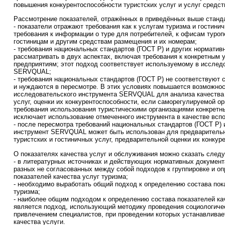
повышения конкурентоспособности туристских услуг и услуг средс
Рассмотрение показателей, отражённых в приведённых выше стандар
- показатели отражают требования как к услугам туризма и гостинич
требования к информации о туре для потребителей, к офисам туропе
гостиницам и другим средствам размещения и их номерам;
- требования национальных стандартов (ГОСТ Р) и других нормати
рассматривать в двух аспектах, включая требования к конкретным у
предприятиям; этот подход соответствует используемому в исслед
SERVQUAL;
- требования национальных стандартов (ГОСТ Р) не соответствуют
и нуждаются в пересмотре. В этих условиях повышается возможно
исследовательского инструмента SERVQUAL для анализа качества 
услуг, оценки их конкурентоспособности, если саморегулируемой о
требования использования туристическими организациями конкретны
исключает использование отмеченного инструмента в качестве всп
- после пересмотра требований национальных стандартов (ГОСТ Р)
инструмент SERVQUAL может быть использован для предварительн
туристских и гостиничных услуг, предварительной оценки их конкур
О показателях качества услуг и обслуживания можно сказать след
- в литературных источниках и действующих нормативных докумен
разных не согласованных между собой подходов к группировке и о
показателей качества услуг туризма;
- необходимо выработать общий подход к определению состава пок
туризма;
- наиболее общим подходом к определению состава показателей кач
является подход, использующий методику проведения социологиче
привлечением специалистов, при проведении которых устанавливае
качества услуги.