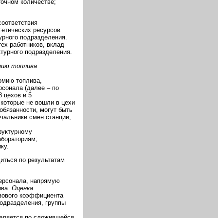
точном количестве;
соответствия
гетических ресурсов
урного подразделения.
ех работников, вклад
ктурного подразделения.
мию топлива
омию топлива,
сонала (далее – по
 цехов и 5
которые не вошли в цехи
бязанности, могут быть
ачальники смен станции,
руктурному
абораториям;
ку.
иться по результатам
персонала, напрямую
ива.
Оценка
азового коэффициента
подразделения, группы
деляется по сложившейся