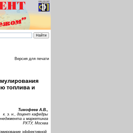
Версия для печати
имулирования
ю топлива и
Тимофеев А.В.,
к. э. н., доцент кафедры
енеджмента и маркетинга
РХТУ, Москва
ормирование эффективной