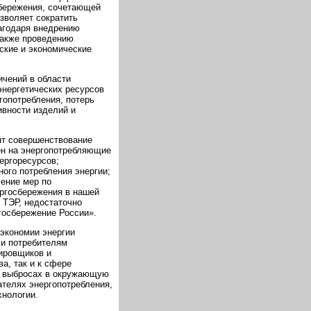
сбережения, сочетающей
зволяет сократить
агодаря внедрению
также проведению
ские и экономические
ичений в области
энергетических ресурсов
ргопотребления, потерь
ивности изделий и
ят совершенствование
ен на энергопотребляющие
ергоресурсов;
ого потребления энергии;
ение мер по
ргосбережения в нашей
м ТЭР, недостаточно
осбережение России».
экономии энергии
и потребителям
тировщиков и
а, так и к сфере
х выбросах в окружающую
ателях энергопотребления,
хнологии.