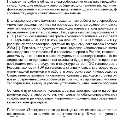
На развитие работ в области энергосбережения оказывают воздейст
стимулирующие передачу энергосберегающих технологий, наличие 
финансирование и возможностей привлечения других источников, 
соответствующего хозяйственного механизма.
В электроэнергетике важными показателями работы по энергосбер
удельные расходы топлива на производство электроэнергии и расхо
электрических сетях. Удельные расходы топлива в электроэнергети
промышленно развитых странах. Так, удельный расход топлива на 
(ТЭС) России составляет 344 грамма условного топлива на киловатт?ч
ТЭС Германии – 310 г.у.т./кВт?ч, на лучших ТЭС и ГТУ мира – 280 г.у
российской теплоэлектроэнергетики по данному показателю составл
23%) [1]. При этом следует учитывать широкое использование комб
производства электрической и тепловой энергии в России, которое, 
достичь существенного снижения удельного расхода топлива, то е
лидерами по конденсационным станциям будет ещё более проигрыш
необходимо иметь в виду, что в структуре затрат ТЭС топливо сост
Резервы экономии ТЭР на тепловых станциях связаны с модернизац
оптимизацией режимов его работы в энергосистемах и непосредстве
Существенное влияние на снижение удельных расходов топлива ок
новых современных энергоблоков (в том числе парогазовых установ
теплофикации, вывод из работы устаревшего, изношенного оборудо
Основные пути снижения удельных затрат электроэнергии на её тра
режимов работы энергосистем, улучшение их сбалансированности,
устройствами регулирования напряжения и компенсации реактивно
качества электроэнергии.
По отрасли «Электроэнергетика» ежегодный объём экономии топлив
составлять только за счёт технологических мер 18 млн тонн условног