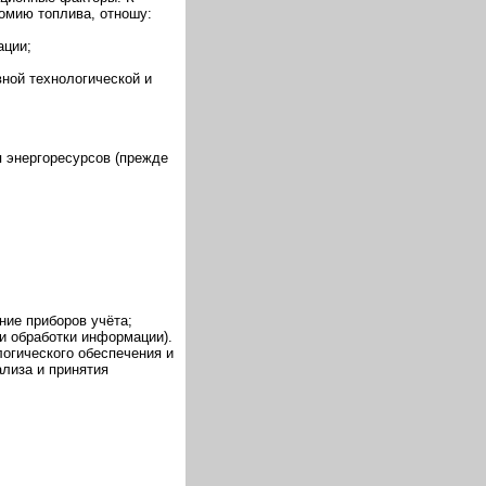
омию топлива, отношу:
ации;
ной технологической и
 энергоресурсов (прежде
ние приборов учёта;
 и обработки информации).
логического обеспечения и
лиза и принятия