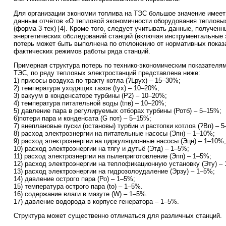
Для организации экономии топлива на ТЭС большое значение имеет
данным отчётов «О тепловой экономичности оборудования тепловы
(форма 3-тех) [4]. Кроме того, следует учитывать данные, полученн
энергетических обследований станций (включая инструментальные з
потерь может быть выполнена по отклонению от нормативных показ
фактических режимов работы ряда станций.
Примерная структура потерь по технико-экономическим показателя
ТЭС, по ряду тепловых электростанций представлена ниже:
1) присосы воздуха по тракту котла (?Lрух) – 15–30%;
2) температура уходящих газов (tух) – 10–20%;
3) вакуум в конденсаторе турбины (Р2) – 10–20%;
4) температура питательной воды (tпв) – 10–20%;
5) давление пара в регулируемых отборах турбины (Ротб) – 5–15%;
6)потери пара и конденсата (G пот) – 5–15%;
7) внеплановые пуски (остановы) турбин и растопки котлов (?Вп) – 
8) расход электроэнергии на питательные насосы (Эпн) – 1–10%;
9) расход электроэнергии на циркуляционные насосы (Эцн) – 1–10%;
10) расход электроэнергии на тягу и дутьё (Этд) – 1–5%;
11) расход электроэнергии на пылеприготовление (Эпп) – 1–5%;
12) расход электроэнергии на теплофикационную установку (Эту) –
13) расход электроэнергии на гидрозолоудаление (Эрзу) – 1–5%;
14) давление острого пара (Ро) – 1–5%;
15) температура острого пара (tо) – 1–5%.
16) содержание влаги в мазуте (W) – 1–5%.
17) давление водорода в корпусе генератора – 1–5%.
Структура может существенно отличаться для различных станций.