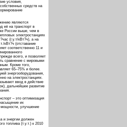
вие условия,
собственных средств на
формирование
ежению являются
д её на транспорт в
ке России выше, чем в
тепловых электростанциях
ас (г.у.т/кВт?ч), а на
.т./кВт?ч (отставание
яет соответственно 11 и
инированного
прежде всего, и позволяет
сть сравнение с мировыми
ным. Кроме того,
авляет 65–75% и более.
ией энергооборудования,
нно на электростанциях.
азывают ввод в действие
ок), дальнейшее развитие
вания.
нспорт – это оптимизация
 насыщение их
й мощности, улучшение
а и энергии должен
о топлива (т.у.т.) к 2010