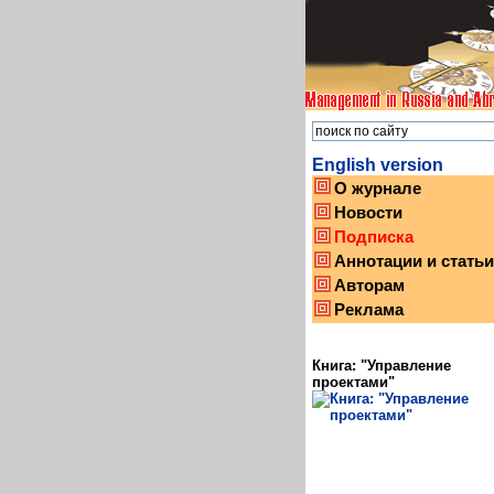
English version
О журнале
Новости
Подписка
Аннотации и статьи
Авторам
Реклама
Книга: "Управление
проектами"