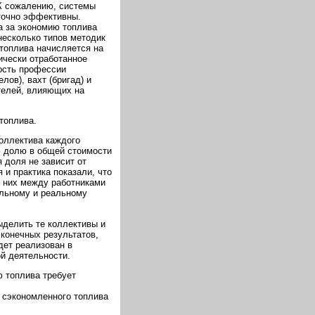
. К сожалению, системы
точно эффективны.
а за экономию топлива
несколько типов методик
топлива начисляется на
ически отработанное
ость профессии
лов), вахт (бригад) и
телей, влияющих на
топлива.
коллектива каждого
ю долю в общей стоимости
 доля не зависит от
 и практика показали, что
 них между работниками
альному и реальному
ыделить те коллективы и
конечных результатов,
дет реализован в
й деятельности.
ю топлива требует
 сэкономленного топлива