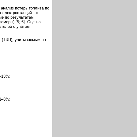
 анализ потерь топлива по
х электростанций…»
ые по результатам
амеры) [5; 6]. Оценка
ателей с учётом
м (ТЭП), учитываемым на
5–15%;
 1–5%;