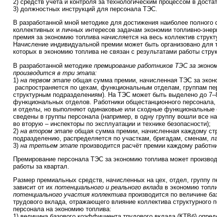
2) средств учёта и контроля за технологическим процессом в доста
3) должностных инструкций для персонала ТЭС.
В разработанной мной методике для достижения наиболее полного 
коллективных и личных интересов задачам экономии топливно-энер
премия за экономию топлива начисляется на весь коллектив структ
Начисление индивидуальной премии может быть организовано для т
которых в экономию топлива не связан с результатами работы стру
В разработанной методике
премирование работников ТЭС за эконо
производится в три этапа:
1)
на первом этапе
общая сумма премии, начисленная ТЭС за экон
распространяется по цехам, функциональным отделам, группам пер
структурным подразделениям). На ТЭС может быть выделено до 7–8
функциональных отделов. Работники общестанционного персонала, 
и отделы, но выполняют одинаковые или сходные функциональные о
сведены в группы персонала (например, в одну группу вошли все н
во вторую – инспекторы по эксплуатации и технике безопасности);
2)
на втором этапе
общая сумма премии, начисленная каждому ст
подразделению, распределяется по участкам, бригадам, сменам, л
3)
на третьем этапе
производится расчёт премии каждому работни
Премирование персонала ТЭС за экономию топлива может производ
работы за квартал.
Размер премиальных средств, начисленных на цех, отдел, группу 
зависит от их
потенциального и реального вклада
в экономию топл
потенциального участия коллектива
производится по величине б
трудового вклада, отражающего влияние коллектива структурного 
персонала на экономию топлива:
1) величина базового коэффициента трудового вклада (КТВб) опре