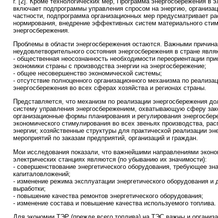
г. [2]. Кроме технологических мер, Программа энергосбережения в 
включает подпрограммы управления спросом на энергию, организа
частности, подпрограмма организационных мер предусматривает р
нормирования, внедрение эффективных систем материального сти
энергосбережения.
Проблемы в области энергосбережения остаются. Важными причин
неудовлетворительного состояния энергосбережения в стране явля
- общественная неосознанность необходимости переориентации при
экономики страны с производства энергии на энергосбережение;
- общее несовершенство экономической системы;
- отсутствие полноценного организационного механизма по реализа
энергосбережения во всех сферах хозяйства и регионах страны.
Представляется, что механизм по реализации энергосбережения д
систему управления энергосбережением, охватывающую сферу зак
организационные формы планирования и регулирования энергосбер
экономического стимулирования во всех звеньях производства, рас
энергии; хозяйственные структуры для практической реализации э
мероприятий по заказам предприятий, организаций и граждан.
Мои исследования показали, что важнейшими направлениями эконо
электрических станциях являются (по убыванию их значимости):
- совершенствование энергетического оборудования, требующее зн
капиталовложений;
- изменение режима эксплуатации энергетического оборудования и
выработки;
- повышение качества ремонтов энергетического оборудования;
- изменение состава и повышение качества используемого топлива.
Для экономии ТЭР (прежде всего топлива) на ТЭС важны и организ