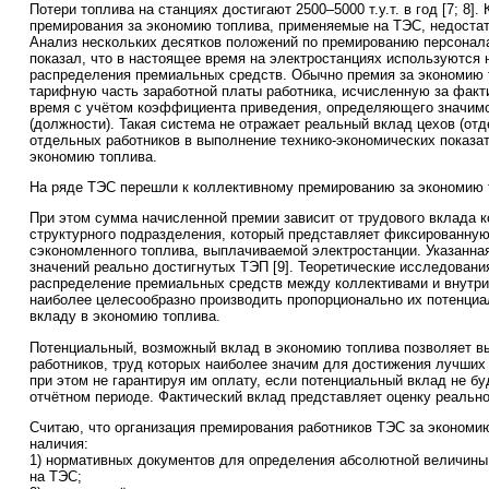
Потери топлива на станциях достигают 2500–5000 т.у.т. в год [7; 8]
премирования за экономию топлива, применяемые на ТЭС, недоста
Анализ нескольких десятков положений по премированию персонал
показал, что в настоящее время на электростанциях используются 
распределения премиальных средств. Обычно премия за экономию 
тарифную часть заработной платы работника, исчисленную за факт
время с учётом коэффициента приведения, определяющего значим
(должности). Такая система не отражает реальный вклад цехов (отде
отдельных работников в выполнение технико-экономических показа
экономию топлива.
На ряде ТЭС перешли к коллективному премированию за экономию 
При этом сумма начисленной премии зависит от трудового вклада 
структурного подразделения, который представляет фиксированну
сэкономленного топлива, выплачиваемой электростанции. Указанная
значений реально достигнутых ТЭП [9]. Теоретические исследования
распределение премиальных средств между коллективами и внутри
наиболее целесообразно производить пропорционально их потенци
вкладу в экономию топлива.
Потенциальный, возможный вклад в экономию топлива позволяет в
работников, труд которых наиболее значим для достижения лучших 
при этом не гарантируя им оплату, если потенциальный вклад не бу
отчётном периоде. Фактический вклад представляет оценку реально
Считаю, что организация премирования работников ТЭС за экономи
наличия:
1) нормативных документов для определения абсолютной величины
на ТЭС;