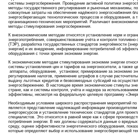
системы энергосбережения. Проведение активной политики энерго
методы государственного регулирования и рыночные механизмы, по
совокупные затраты на обеспечение надёжного энергоснабжения бл
энергосберегающих технологических процессов и оборудования, а 
организационно-технических мероприятий. Различают внеэкономиче
методы стимулирования энергосбережения.
К внеэкономическим методам относятся установление норм и огран
энергопотребления, совершенствование учёта и контроля топливно-
(ТЭР), разработка государственных стандартов энергоёмкости (эне
энергии) и их внедрение, информирование потребителей об эффект
оборудования с точки зрения экономии энергии.
К экономическим методам стимулирования экономии энергии относ
системы установления цен и тарифов на энергоносители, а также ц
аппараты, оборудование, установки; премирование за экономию эн
регулирование налогов, применение штрафов в случае расточительн
выдачу льготных кредитов и безвозмездных субсидий на осуществл
энергосбережению. В настоящее время экономические стимулы эне
стране, как и системы контроля, учёта и надзора за использование
эффективны, несмотря на федеральную целевую программу «Энерг
Необходимым условием широкого распространения мероприятий по 
является представление надлежащей информации производителям 
энергоресурсов и установление технических стандартов для проек
специалистов. Это относится в равной мере как к сфере производств
потребления энергии. В них должны содержаться данные о вредны
среду, оценке эффективности энергетического оборудования, показ
которые определяют выбор и использование энергосберегающей те