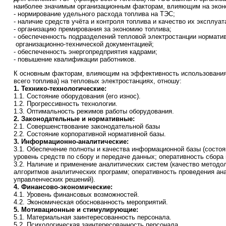
наиболее значимым организационным факторам, влияющим на экон
- нормирование удельного расхода топлива на ТЭС;
- наличие средств учёта и контроля топлива и качество их эксплуат
- организацию премирования за экономию топлива;
- обеспеченность подразделений тепловой электростанции норматив
организационно-технической документацией;
- обеспеченность энергопредприятия кадрами;
- повышение квалификации работников.
К основным факторам, влияющим на эффективность использования
всего топлива) на тепловых электростанциях, отношу:
1. Технико-технологические:
1.1. Состояние оборудования (его износ).
1.2. Прогрессивность технологии.
1.3. Оптимальность режимов работы оборудования.
2. Законодательные и нормативные:
2.1. Совершенствование законодательной базы
2.2. Состояние корпоративной нормативной базы.
3. Информационно-аналитические:
3.1. Обеспечение полноты и качества информационной базы (состоя
уровень средств по сбору и передаче данных; оперативность сбора
3.2. Наличие и применение аналитических систем (качество методо
алгоритмов аналитических программ; оперативность проведения ана
управленческих решений).
4. Финансово-экономические:
4.1. Уровень финансовых возможностей.
4.2. Экономическая обоснованность мероприятий.
5. Мотивационные и стимулирующие:
5.1. Материальная заинтересованность персонала.
5.2. Психологическая заинтересованность персонала.