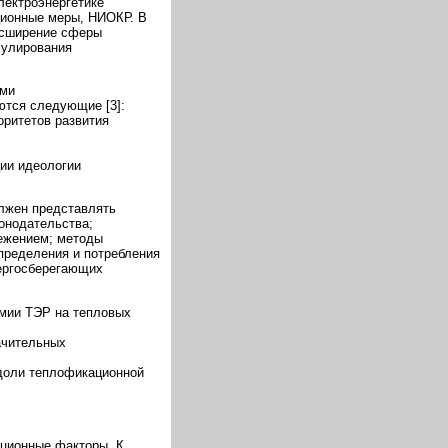
электроэнергетике
ционные меры, НИОКР. В
асширение сферы
мулирования
ами
ются следующие [3]:
оритетов развития
ции идеологии
олжен представлять
онодательства;
ежением; методы
пределения и потребления
нергосберегающих
мии ТЭР на тепловых
ачительных
 доли теплофикационной
ационные факторы. К