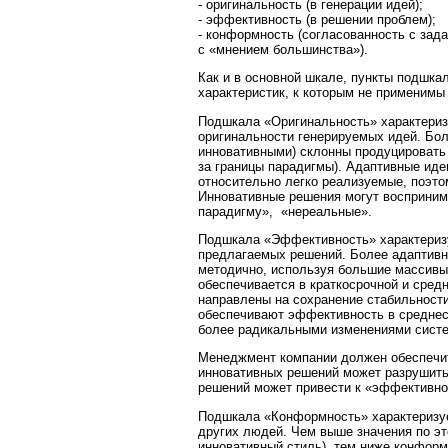
- оригинальность (в генерации идей);
- эффективность (в решении проблем);
- конформность (согласованность с зад
с «мнением большинства»).
Как и в основной шкале, пункты подшка
характеристик, к которым не применимы
Подшкала «Оригинальность» характериз
оригинальности генерируемых идей. Бол
инновативными) склонны продуцировать
за границы парадигмы). Адаптивные иде
относительно легко реализуемые, поэто
Инновативные решения могут восприни
парадигму», «нереальные».
Подшкала «Эффективность» характеризу
предлагаемых решений. Более адаптивн
методично, используя большие массив
обеспечивается в краткосрочной и сред
направлены на сохранение стабильност
обеспечивают эффективность в среднеср
более радикальными изменениями сист
Менеджмент компании должен обеспечи
инновативных решений может разрушить
решений может привести к «эффективной
Подшкала «Конформность» характеризуе
других людей. Чем выше значения по эт
инновативный стиль), тем ниже конфор