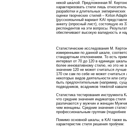
некой шкалой. Предложенная М. Кертоно
характеризовать стили лишь относитель
разработки и длительных эмпирических
оценки творческих стилей – Kirton Adapti
(русскоязычный вариант KAI представлен
анкету (опросный лист), состоящую из 3
респондентов на эти вопросы. Результа
обеспечивают высокую валидность и над
Статистические исследования М. Кертон
измеренными по данной шкале, соответ
стандартным отклонением
. То есть пр
интервал от 70 до 120 в единицах шкал
более инновативному стилю, но это не з
значение 120 не может считаться лучше 
170 см сам по себе не может считаться 
некоторых видов деятельности или ситуа
быть предпочтительным (например, суще
подводников, всадников тяжёлой кавале
Статистика тестирования инструмента K
что средние значения индикатора стиля
различаются у мужчин
и женщин
Мужчин
чем женщины. Средние значения статис
профессиональным группам (подробнее [6
Помимо основной шкалы, в KAI также в
характеристик стиля решения проблем: