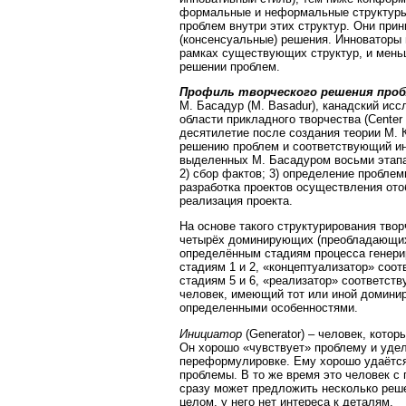
формальные и неформальные структуры
проблем внутри этих структур. Они пр
(консенсуальные) решения. Инноваторы
рамках существующих структур, и мень
решении проблем.
Профиль творческого решения про
М. Басадур (M. Basadur), канадский ис
области прикладного творчества (Center fo
десятилетие после создания теории М.
решению проблем и соответствующий инс
выделенных М. Басадуром восьми этапа
2) сбор фактов; 3) определение проблемы
разработка проектов осуществления отоб
реализация проекта.
На основе такого структурирования тво
четырёх доминирующих (преобладающих
определённым стадиям процесса генерир
стадиям 1 и 2, «концептуализатор» соот
стадиям 5 и 6, «реализатор» соответств
человек, имеющий тот или иной домини
определенными особенностями.
Инициатор
(Generator) – человек, кото
Он хорошо «чувствует» проблему и уде
переформулировке. Ему хорошо удаётся
проблемы. В то же время это человек 
сразу может предложить несколько реше
целом, у него нет интереса к деталям.