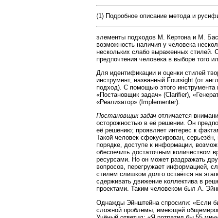
(1) Подробное описание метода и русифи
элементы подходов М. Кертона и М. Баса
возможность наличия у человека неско
нескольких слабо выраженных стилей. С
предпочтения человека в выборе того и
Для идентификации и оценки стилей тво
инструмент, названный Foursight (от англ.
подход). С помощью этого инструмента
«Постановщик задач» (Clarifier), «Генерат
«Реализатор» (Implementer).
Постановщик задач
отличается внимани
осторожностью в её решении. Он предпо
её решению; проявляет интерес к факт
Такой человек сфокусирован, серьезён,
порядке, доступе к информации, возмож
обеспечить достаточным количеством в
ресурсами. Но он может раздражать дру
вопросов, перегружает информацией, сл
стилем слишком долго остаётся на этап
сдерживать движение коллектива в реш
проектами. Таким человеком был А. Эйн
Однажды Эйнштейна спросили: «Если бы
сложной проблемы, имеющей общемирово
Учёный ответил: «Я потратил бы 55 мину