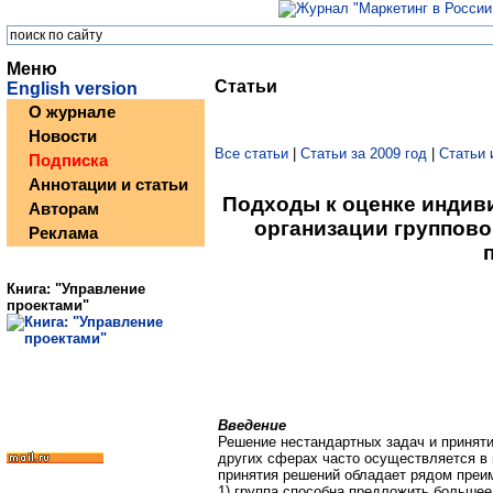
Меню
Статьи
English version
О журнале
Новости
Все статьи
|
Статьи за 2009 год
|
Статьи 
Подписка
Аннотации и статьи
Подходы к оценке индив
Авторам
организации группов
Реклама
Книга: "Управление
проектами"
Введение
Решение нестандартных задач и приняти
других сферах часто осуществляется в г
принятия решений обладает рядом преи
1) группа способна предложить большее