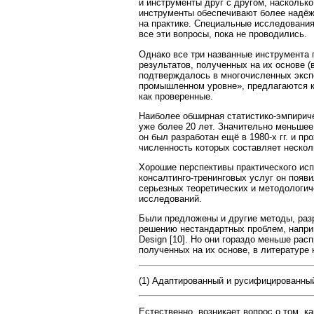
и инструменты друг с другом, наскольк
инструменты обеспечивают более надёж
на практике. Специальные исследовани
все эти вопросы, пока не проводились.
Однако все три названные инструмента 
результатов, полученных на их основе (
подтверждалось в многочисленных эксп
промышленном уровне», предлагаются к
как проверенные.
Наиболее обширная статистико-эмпириче
уже более 20 лет. Значительно меньшее
он был разработан ещё в 1980-х гг. и п
численность которых составляет нескол
Хорошие перспективы практического испо
консалтинго-тренинговых услуг он появил
серьезных теоретических и методологич
исследований.
Были предложены и другие методы, раз
решению нестандартных проблем, например 
Design [10]. Но они гораздо меньше расп
полученных на их основе, в литературе
(1) Адаптированный и русифицированный 
Естественно, возникает вопрос о том, к