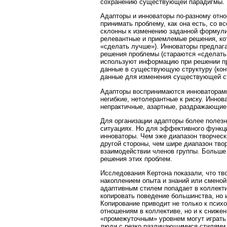
сохранению существующей парадигмы.
Адапторы и инноваторы по-разному отно
принимать проблему, как она есть, со 
склонны к изменению заданной формули
релевантные и приемлемые решения, кот
«сделать лучше»). Инноваторы предлаг
решения проблемы (стараются «сделать 
используют информацию при решении п
данные в существующую структуру (конт
данные для изменения существующей с
Адапторы воспринимаются инноваторами
негибкие, нетолерантные к риску. Инно
непрактичные, азартные, раздражающие
Для организации адапторы более полезн
ситуациях. Но для эффективного функц
инноваторы. Чем эже диапазон творческ
другой стороны, чем шире диапазон тво
взаимодействии членов группы. Больше 
решения этих проблем.
Исследования Кертона показали, что тв
накоплением опыта и знаний или сменой
адаптивным стилем попадает в коллект
копировать поведение большинства, но 
Копирование приводит не только к пси
отношениям в коллективе, но и к сниж
«промежуточным» уровнем могут играть 
люди с резко различающимися стилями