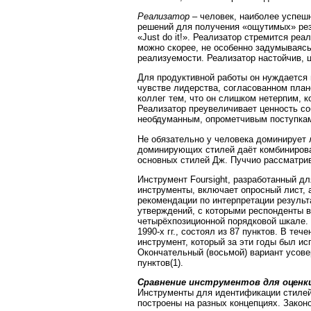
Реализатор
– человек, наиболее успеш
решений для получения «ощутимых» резу
«Just do it!». Реализатор стремится ре
можно скорее, не особенно задумываясь
реализуемости. Реализатор настойчив, 
Для продуктивной работы он нуждается 
чувстве лидерства, согласованном план
коллег тем, что он слишком нетерпим, к
Реализатор преувеличивает ценность со
необдуманным, опрометчивым поступка
Не обязательно у человека доминирует 
доминирующих стилей даёт комбинирова
основных стилей Дж. Пуччио рассматри
Инструмент Foursight, разработанный дл
инструменты, включает опросный лист, 
рекомендации по интерпретации результа
утверждений, с которыми респонденты в
четырёхпозиционной порядковой шкале. 
1990-х гг., состоял из 87 пунктов. В те
инструмент, который за эти годы был ис
Окончательный (восьмой) вариант усове
пунктов(1).
Сравнение инструментов для оценк
Инструменты для идентификации стилей
построены на разных концепциях. Закон