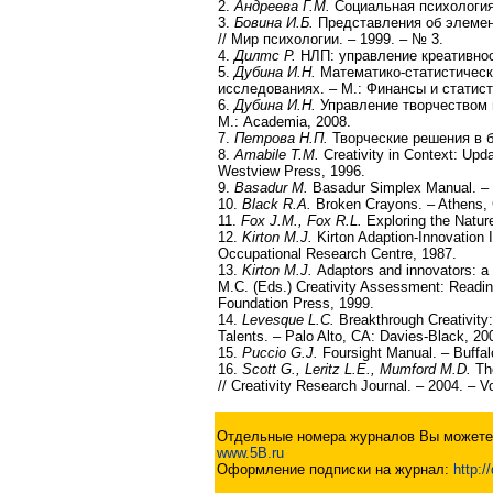
2.
Андреева Г.М.
Социальная психология.
3.
Бовина И.Б.
Представления об элемен
// Мир психологии. – 1999. – № 3.
4.
Дилтс Р.
НЛП: управление креативнос
5.
Дубина И.Н.
Математико-статистическ
исследованиях. – М.: Финансы и статист
6.
Дубина И.Н.
Управление творчеством 
М.: Academia, 2008.
7.
Петрова Н.П.
Творческие решения в б
8.
Amabile T.M.
Creativity in Context: Upd
Westview Press, 1996.
9.
Basadur M.
Basadur Simplex Manual. – T
10.
Black R.A.
Broken Crayons. – Athens, 
11.
Fox J.M., Fox R.L.
Exploring the Natur
12.
Kirton M.J.
Kirton Adaption-Innovation I
Occupational Research Centre, 1987.
13.
Kirton M.J.
Adaptors and innovators: a
M.C. (Eds.) Creativity Assessment: Readin
Foundation Press, 1999.
14.
Levesque L.C.
Breakthrough Creativity
Talents. – Palo Alto, CA: Davies-Black, 20
15.
Puccio G.J.
Foursight Manual. – Buffalo
16.
Scott G., Leritz L.E., Mumford M.D.
Th
// Creativity Research Journal. – 2004. – V
Отдельные номера журналов Вы можете 
www.5B.ru
Оформление подписки на журнал:
http:/