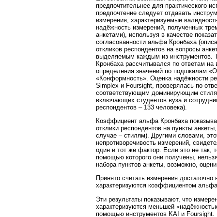
предпочтительнее для практического ис
предпочтение следует отдавать инстру
измерения, характеризуемые валидность
надёжность измерений, полученных тре
анкетами), используя в качестве показ
согласованности альфа Кронбаха (описа
откликов респондентов на вопросы анк
выделяемым каждым из инструментов. Т
Кронбаха рассчитывался по ответам на
определения значений по подшкалам «О
«Конформность». Оценка надёжности ре
Simplex и Foursight, проверялась по от
соответствующим доминирующим стилям.
включающих студентов вуза и сотрудни
респондентов – 133 человека).
Коэффициент альфа Кронбаха показывае
отклики респондентов на пункты анкет
случае – стилям). Другими словами, эт
непротиворечивость измерений, свидете
один и тот же фактор. Если это не так, 
помощью которого они получены, нельзя
набора пунктов анкеты, возможно, оцен
Принято считать измерения достаточно 
характеризуются коэффициентом альфа 
Эти результаты показывают, что измере
характеризуются меньшей «надёжностью
помощью инструментов KAI и Foursight.