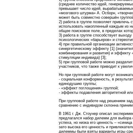
(среднее количество идей, генерируемых
превышает число идей, вырабатываемых 
«мозгового штурма» А. Осборн, «творче
может быть совместно совершён группой
2) работа в группе позволяет привлечь
использовать накопленный каждым из ни
общее поисковое поле, в пределах кото
3) работа в группе способствует выходу
психологических «барьеров» и стереоти
4) при правильной организации активно
синергетическому эффекту [1] (значите
комбинирования и развития) и эффекту
стимуляции индивида) [3];
5) при групповой работе можно разделит
участников, что также приводит к увели
Но при групповой работе могут возника
- социальная конформность, в результа
единодушию группы;
- «эффект поглощения» группой;
- эффекты подавления авторитетной ил
При групповой работе над решением за
сравнению с индивидом склонна приним
В 1961 г. Дж. Стоунер описал экспериме
предлагался набор дилемм для выбора о
успеха, но низка его ценность – «синица 
зато высока его ценность и привлекател
дилеммы были взяты варианты игры сре