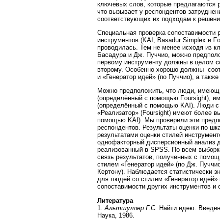
ключевых слов, которые предлагаются р
что вызывает у респондентов затруднен
соответствующих их подходам к решени
Специальная проверка сопоставимости 
инструментов (KAI, Basadur Simplex и F
проводилась. Тем не менее исходя из к
Басадура и Дж. Пуччио, можно предполо
первому инструменту должны в целом с
второму. Особенно хорошо должны соот
и «Генератор идей» (по Пуччио), а такж
Можно предположить, что люди, имеющ
(определённый с помощью Foursight), 
(определённый с помощью KAI). Люди 
«Реализатор» (Foursight) имеют более 
помощью KAI). Мы проверили эти предп
респондентов. Результаты оценки по шк
результатами оценки стилей инструмент
однофакторный дисперсионный анализ д
реализованный в SPSS. По всем выборк
связь результатов, полученных с помощ
стилем «Генератор идей» (по Дж. Пуччи
Кертону). Наблюдается статистически з
для людей со стилем «Генератор идей» 
сопоставимости других инструментов и
Литература
1.
Альтшуллер Г.С.
Найти идею: Введен
Наука, 1986.