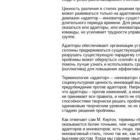
Ценность различия в стилях решения пр
может развиваться только на адаптивно
диапазон «адаптор – инноватор» сущест
длительного периода времени. Для реш
оказаться или адапторы, или инноватор
команды, но усиливает трудности управ
группе.
Адапторы обеспечивают организации уст
склонны придерживаться существующей
разрушать существующую парадигму сл
проблемы может обернуться «силой» в р
помочь лучше узнать и использовать с
(коллектива) для повышения эффективн
Терминология «адаптор» – «инноватор»
социокультурная ценность инноваций вы
предубеждение против адапторов. Напри
что адапторы – против изменений, а ин
не принимает все правила, и никто не о
способностями творчески решать пробл
одинаковым творческим уровнем, но их 
стадиях решения проблемы.
Как отмечает сам М. Кертон, термины «
оказываются более точными, чем «адап
адапторов и инноваторов; есть люди, 
инновативный стиль, точно так же, как 
высоким ростом. Когда мы говорим «выс