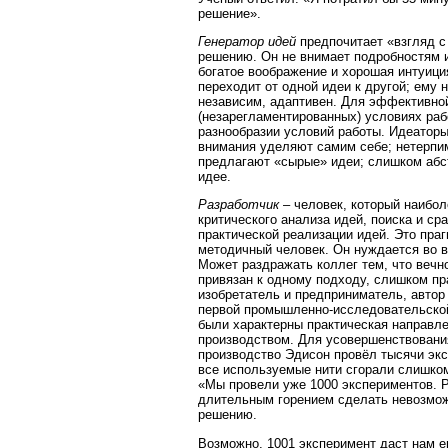
решение».
Генератор идей
предпочитает «взгляд с
решению. Он не внимает подробностям и
богатое воображение и хорошая интуиция
переходит от одной идеи к другой; ему 
независим, адаптивен. Для эффективной
(незарегламентированных) условиях раб
разнообразии условий работы. Идеаторы
внимания уделяют самим себе; нетерпим
предлагают «сырые» идеи; слишком абст
идее.
Разработчик
– человек, который наибол
критического анализа идей, поиска и с
практической реализации идей. Это пра
методичный человек. Он нуждается во в
Может раздражать коллег тем, что вечно
привязан к одному подходу, слишком пр
изобретатель и предприниматель, автор
первой промышленно-исследовательской 
были характерны практическая направле
производством. Для усовершенствовани
производство Эдисон провёл тысячи экс
все используемые нити сгорали слишком
«Мы провели уже 1000 экспериментов. Ра
длительным горением сделать невозмож
решению.
Возможно, 1001 эксперимент даст нам е