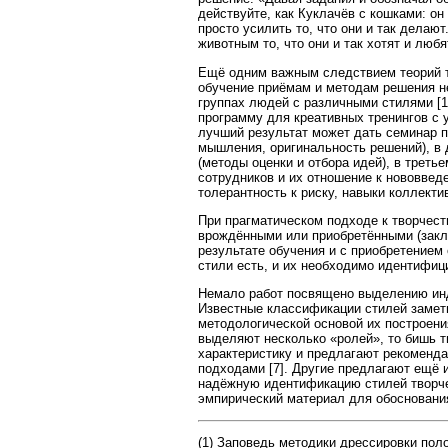
действуйте, как Куклачёв с кошками: он
просто усилить то, что они и так делают
животным то, что они и так хотят и любят
Ещё одним важным следствием теорий т
обучение приёмам и методам решения н
группах людей с различными стилями [1
программу для креативных тренингов с 
лучший результат может дать семинар п
мышления, оригинальность решений), в
(методы оценки и отбора идей), в треть
сотрудников и их отношение к нововведе
толерантность к риску, навыки коллекти
При прагматическом подходе к творчеств
врождёнными или приобретёнными (зак
результате обучения и с приобретением 
стили есть, и их необходимо идентифиц
Немало работ посвящено выделению инд
Известные классификации стилей заметн
методологической основой их построени
выделяют несколько «ролей», то бишь 
характеристику и предлагают рекоменда
подходами [7]. Другие предлагают ещё
надёжную идентификацию стилей творче
эмпирический материал для обоснования
(1) Заповедь методики дрессировки пол