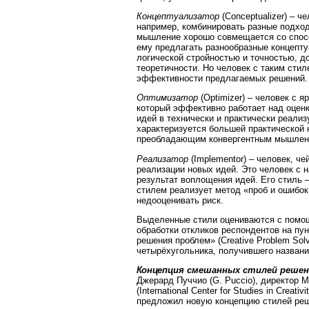
Концептуализатор
(Conceptualizer) – ч
например, комбинировать разные подход
мышление хорошо совмещается со спосо
ему предлагать разнообразные концепт
логической стройностью и точностью, д
теоретичности. Но человек с таким стил
эффективности предлагаемых решений.
Оптимизатор
(Optimizer) – человек с
который эффективно работает над оцен
идей в технически и практически реали
характеризуется большей практической 
преобладающим конвергентным мышлен
Реализатор
(Implementor) – человек, ч
реализации новых идей. Это человек с 
результат воплощения идей. Его стиль 
стилем реализует метод «проб и ошибок»
недооценивать риск.
Выделенные стили оцениваются с помощ
обработки откликов респондентов на пу
решения проблем» (Creative Problem Solv
четырёхугольника, получившего название
Концепция смешанных стилей решен
Джерард Пуччио (G. Puccio), директор 
(International Center for Studies in Crea
предложил новую концепцию стилей ре