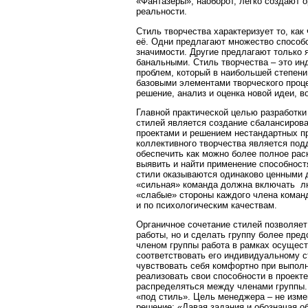
«Фантазёры», наоборот, легко создают 
реальности.
Стиль творчества характеризует то, как
её. Одни предлагают множество способо
значимости. Другие предлагают только 
банальными. Стиль творчества – это и
проблем, который в наибольшей степени
базовыми элементами творческого проце
решение, анализ и оценка новой идеи, в
Главной практической целью разработки
стилей является создание сбалансиров
проектами и решением нестандартных 
коллективного творчества является под
обеспечить как можно более полное рас
выявить и найти применение способностя
стили оказываются одинаково ценными 
«сильная» команда должна включать лю
«слабые» стороны каждого члена коман
и по психологическим качествам.
Органичное сочетание стилей позволяет
работы, но и сделать группу более пр
членом группы работа в рамках осущест
соответствовать его индивидуальному с
чувствовать себя комфортно при выполн
реализовать свои способности в проект
распределяться между членами группы.
«под стиль». Цель менеджера – не измен
решение: «Давая задания и обозначая о