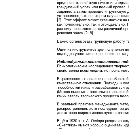
предпочесть почётную ничью или сдела
грандиозный успех или полный провал.
задания, а затем проводили групповую
установлено, что во втором случае «ри
[2]. Этот эффект может сказываться на
как положительно, так и отрицательно. 
разному проявляются при различной орга
решения задач [2; 8].
Важно организовать групповую работу 
Один из инструментов для получения п
подходов участников к решению нестан
Индивидуально-психологические по
Психологические исследования творчест
свойственна всем людям, но проявляется
Выраженность творческих способностей 
качественном отношении. Подходы к кол
пособностей начали разрабатываться ра
(Можно выяснить, насколько творческой
каких этапах творческого процесса чело
В реальной практике менеджмента мето
распространения, хотя последние три д
достаточно широко используются разли
Ещё в 1930-х гг. А. Осборн разделил лю
«Скептики» умеют хорошо оценивать иде