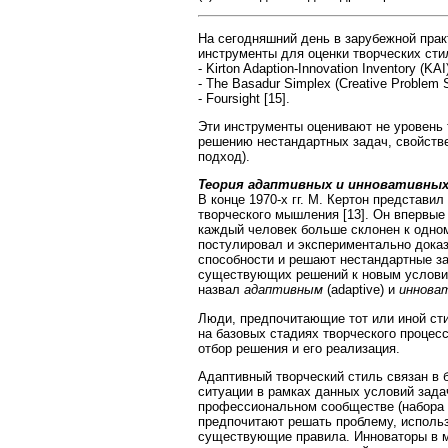
На сегодняшний день в зарубежной пра
инструменты для оценки творческих сти
- Kirton Adaption-Innovation Inventory (KAI)
- The Basadur Simplex (Creative Problem So
- Foursight [15].
Эти инструменты оценивают не уровень 
решению нестандартных задач, свойстве
подход).
Теория адаптивных и инновативны
В конце 1970-х гг. M. Кертон представи
творческого мышления [13]. Он впервые
каждый человек больше склонен к одном
постулировал и экспериментально доказ
способности и решают нестандартные за
существующих решений к новым условия
назвал
адаптивным
(adaptive) и
иннова
Люди, предпочитающие тот или иной сти
на базовых стадиях творческого процес
отбор решения и его реализация.
Адаптивный творческий стиль связан в
ситуации в рамках данных условий зада
профессиональном сообществе (набора 
предпочитают решать проблему, исполь
существующие правила. Инноваторы в м