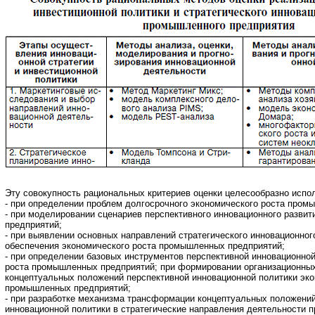
Эту совокупность рациональных критериев оценки целесообразно испо
- при определении проблем долгосрочного экономического роста пром
- при моделировании сценариев перспективного инновационного разви
предприятий;
- при выявлении основных направлений стратегического инновационног
обеспечения экономического роста промышленных предприятий;
- при определении базовых инструментов перспективной инновационно
роста промышленных предприятий; при формировании организационных
концептуальных положений перспективной инновационной политики эко
промышленных предприятий;
- при разработке механизма трансформации концептуальных положени
инновационной политики в стратегические направления деятельности