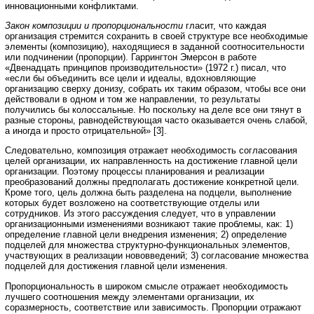
инновационными конфликтами.
Закон композиции и пропорциональности
гласит, что каждая
организация стремится сохранить в своей структуре все необходимые
элементы (композицию), находящиеся в заданной соотносительности
или подчинении (пропорции). Гаррингтон Эмерсон в работе
«Двенадцать принципов производительности» (1972 г.) писал, что
«если бы объединить все цели и идеалы, вдохновляющие
организацию сверху донизу, собрать их таким образом, чтобы все они
действовали в одном и том же направлении, то результаты
получились бы колоссальные. Но поскольку на деле все они тянут в
разные стороны, равнодействующая часто оказывается очень слабой,
а иногда и просто отрицательной» [3].
Следовательно, композиция отражает необходимость согласования
целей организации, их направленность на достижение главной цели
организации. Поэтому процессы планирования и реализации
преобразований должны предполагать достижение конкретной цели.
Кроме того, цель должна быть разделена на подцели, выполнение
которых будет возложено на соответствующие отделы или
сотрудников. Из этого рассуждения следует, что в управлении
организационными изменениями возникают такие проблемы, как: 1)
определение главной цели внедрения изменения; 2) определение
подцелей для множества структурно-функциональных элементов,
участвующих в реализации нововведений; 3) согласование множества
подцелей для достижения главной цели изменения.
Пропорциональность в широком смысле отражает необходимость
лучшего соотношения между элементами организации, их
соразмерность, соответствие или зависимость. Пропорции отражают