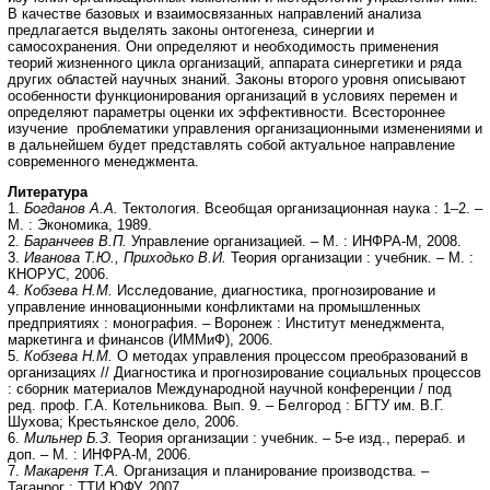
В качестве базовых и взаимосвязанных направлений анализа
предлагается выделять законы онтогенеза, синергии и
самосохранения. Они определяют и необходимость применения
теорий жизненного цикла организаций, аппарата синергетики и ряда
других областей научных знаний. Законы второго уровня описывают
особенности функционирования организаций в условиях перемен и
определяют параметры оценки их эффективности. Всестороннее
изучение проблематики управления организационными изменениями и
в дальнейшем будет представлять собой актуальное направление
современного менеджмента.
Литература
1.
Богданов А.А.
Тектология. Всеобщая организационная наука : 1–2. –
М. : Экономика, 1989.
2.
Баранчеев В.П.
Управление организацией. – М. : ИНФРА-М, 2008.
3.
Иванова Т.Ю., Приходько В.И.
Теория организации : учебник. – М. :
КНОРУС, 2006.
4.
Кобзева Н.М.
Исследование, диагностика, прогнозирование и
управление инновационными конфликтами на промышленных
предприятиях : монография. – Воронеж : Институт менеджмента,
маркетинга и финансов (ИММиФ), 2006.
5.
Кобзева Н.М.
О методах управления процессом преобразований в
организациях // Диагностика и прогнозирование социальных процессов
: сборник материалов Международной научной конференции / под
ред. проф. Г.А. Котельникова. Вып. 9. – Белгород : БГТУ им. В.Г.
Шухова; Крестьянское дело, 2006.
6.
Мильнер Б.З.
Теория организации : учебник. – 5-е изд., перераб. и
доп. – М. : ИНФРА-М, 2006.
7.
Макареня Т.А.
Организация и планирование производства. –
Таганрог : ТТИ ЮФУ, 2007.