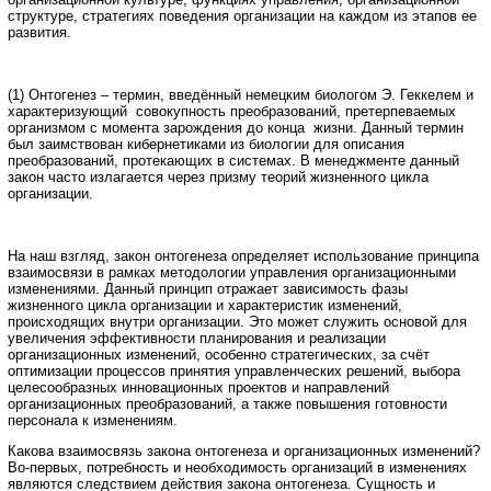
структуре, стратегиях поведения организации на каждом из этапов ее
развития.
(1) Онтогенез – термин, введённый немецким биологом Э. Геккелем и
характеризующий совокупность преобразований, претерпеваемых
организмом с момента зарождения до конца жизни. Данный термин
был заимствован кибернетиками из биологии для описания
преобразований, протекающих в системах. В менеджменте данный
закон часто излагается через призму теорий жизненного цикла
организации.
На наш взгляд, закон онтогенеза определяет использование принципа
взаимосвязи в рамках методологии управления организационными
изменениями. Данный принцип отражает зависимость фазы
жизненного цикла организации и характеристик изменений,
происходящих внутри организации. Это может служить основой для
увеличения эффективности планирования и реализации
организационных изменений, особенно стратегических, за счёт
оптимизации процессов принятия управленческих решений, выбора
целесообразных инновационных проектов и направлений
организационных преобразований, а также повышения готовности
персонала к изменениям.
Какова взаимосвязь закона онтогенеза и организационных изменений?
Во-первых, потребность и необходимость организаций в изменениях
являются следствием действия закона онтогенеза. Сущность и