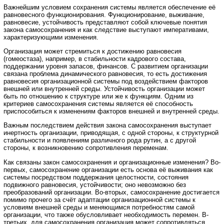
Важнейшим условием сохранения системы является обеспечение её
равновесного функционирования. Функционирование, выживание,
равновесие, устойчивость представляют собой ключевые понятия
закона самосохранения и как следствие выступают императивами,
характеризующими изменения.
Организация может стремиться к достижению равновесия
(гомеостаза), например, в стабильности кадрового состава,
поддержании уровня запасов, финансов. С развитием организации
связана проблема динамического равновесия, то есть достижения
равновесия организационной системы под воздействием факторов
внешней или внутренней среды. Устойчивость организации может
быть по отношению к структуре или же к функциям. Одним из
критериев самосохранения системы является её способность
приспособиться к изменениям факторов внешней и внутренней среды.
Важным последствием действия закона самосохранения выступает
инертность организации, приводящая, с одной стороны, к структурной
стабильности и появлениям различного рода рутин, а с другой
стороны, к возникновению сопротивления переменам.
Как связаны закон самосохранения и организационные изменения? Во-
первых, самосохранение организации есть основа её выживания как
системы посредством поддержания целостности, состояния
подвижного равновесия, устойчивости; оно невозможно без
преобразований организации. Во-вторых, самосохранение достигается
помимо прочего за счёт адаптации организационной системы к
условиям внешней среды и меняющимся потребностям самой
организации, что также обусловливает необходимость перемен. В-
третьих, для самосохранения организация может сопротивляться