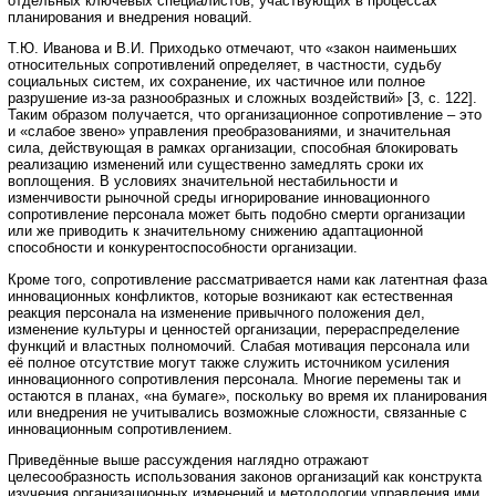
отдельных ключевых специалистов, участвующих в процессах
планирования и внедрения новаций.
Т.Ю. Иванова и В.И. Приходько отмечают, что «закон наименьших
относительных сопротивлений определяет, в частности, судьбу
социальных систем, их сохранение, их частичное или полное
разрушение из-за разнообразных и сложных воздействий» [3, с. 122].
Таким образом получается, что организационное сопротивление – это
и «слабое звено» управления преобразованиями, и значительная
сила, действующая в рамках организации, способная блокировать
реализацию изменений или существенно замедлять сроки их
воплощения. В условиях значительной нестабильности и
изменчивости рыночной среды игнорирование инновационного
сопротивление персонала может быть подобно смерти организации
или же приводить к значительному снижению адаптационной
способности и конкурентоспособности организации.
Кроме того, сопротивление рассматривается нами как латентная фаза
инновационных конфликтов, которые возникают как естественная
реакция персонала на изменение привычного положения дел,
изменение культуры и ценностей организации, перераспределение
функций и властных полномочий. Слабая мотивация персонала или
её полное отсутствие могут также служить источником усиления
инновационного сопротивления персонала. Многие перемены так и
остаются в планах, «на бумаге», поскольку во время их планирования
или внедрения не учитывались возможные сложности, связанные с
инновационным сопротивлением.
Приведённые выше рассуждения наглядно отражают
целесообразность использования законов организаций как конструкта
изучения организационных изменений и методологии управления ими.