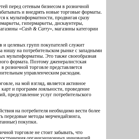
тей перед сетевым бизнесом в розничной
рабатывать и внедрять новые торговые форматы.
тся к мультиформатности, продвигая сразу
рмаркеты, гипермаркеты, дискаунтеры,
магазины «
Cash & Carry
», магазины категории
 и целевых групп покупателей служит
за нишу на потребительском рынке с западными
ых мультиформатны. Это также своеобразная
иного формата. Поэтому дженералистская
а в розничной торговле представляется
лнительным управленческим расходам.
говле, на мой взгляд, является активное
 карт и программ лояльности, проведение
й, представление услуг потребительского
йствия на потребителя необходимо вести более
ть передовые методы мерчендайзинга,
танные) покупки.
ичной торговле не стоит забывать, что
ространения организационных инноваций,