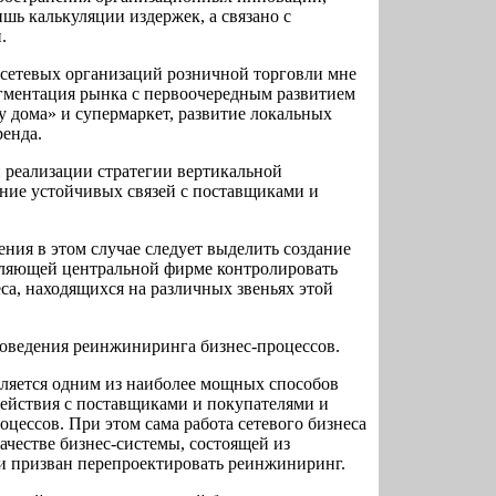
шь калькуляции издержек, а связано с
.
сетевых организаций розничной торговли мне
егментация рынка с первоочередным развитием
 дома» и супермаркет, развитие локальных
ренда.
реализации стратегии вертикальной
ение устойчивых связей с поставщиками и
ения в этом случае следует выделить создание
оляющей центральной фирме контролировать
са, находящихся на различных звеньях этой
роведения реинжиниринга бизнес-процессов.
ляется одним из наиболее мощных способов
ействия с поставщиками и покупателями и
цессов. При этом сама работа сетевого бизнеса
ачестве бизнес-системы, состоящей из
 и призван перепроектировать реинжиниринг.