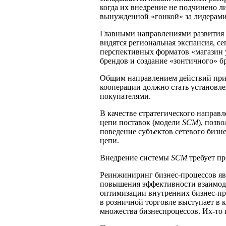
когда их внедрение не подчинено ли
вынужденной «гонкой» за лидерами
Главными направлениями развития 
видятся региональная экспансия, с
перспективных форматов «магазин у
брендов и создание «зонтичного» б
Общим направлением действий при 
кооперации должно стать установл
покупателями.
В качестве стратегического направл
цепи поставок (модели
SCM
), позв
поведение субъектов сетевого бизне
цепи.
Внедрение системы
SCM
требует п
Реинжиниринг бизнес-процессов яв
повышения эффективности взаимод
оптимизации внутренних бизнес-про
в розничной торговле выступает в к
множества бизнеспроцессов. Их-то