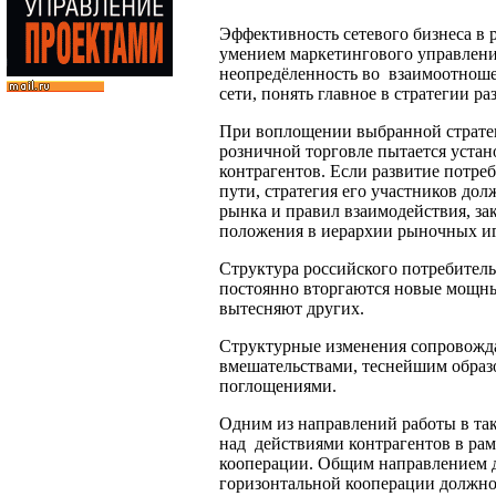
Эффективность сетевого бизнеса в 
умением маркетингового управлени
неопредёленность во взаимоотноше
сети, понять главное в стратегии ра
При воплощении выбранной стратег
розничной торговле пытается устан
контрагентов. Если развитие потре
пути, стратегия его участников до
рынка и правил взаимодействия, з
положения в иерархии рыночных иг
Структура российского потребительс
постоянно вторгаются новые мощны
вытесняют других.
Структурные изменения сопровож
вмешательствами, теснейшим образ
поглощениями.
Одним из направлений работы в так
над действиями контрагентов в рам
кооперации. Общим направлением д
горизонтальной кооперации должно 