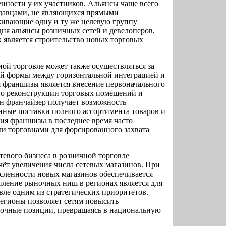
нности у их участников. Альянсы чаще всего
давцами, не являющихся прямыми
уживающие одну и ту же целевую группу
дня альянсы розничных сетей и девелоперов,
х является строительство новых торговых
ной торговле может также осуществляться за
й формы между горизонтальной интеграцией и
я франшизы является внесение первоначального
 по реконструкции торговых помещений и
н франчайзер получает возможность
нные поставки полного ассортимента товаров и
ия франшизы в последнее время часто
 торговцами для форсированного захвата
тевого бизнеса в розничной торговле
ёт увеличения числа сетевых магазинов. При
исленности новых магазинов обеспечивается
пление рыночных ниш в регионах является для
вле одним из стратегических приоритетов.
егионы позволяет сетям повысить
ночные позиции, превращаясь в национальную