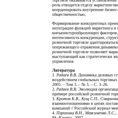
торговле оказывается установление
роль отводится отделу маркетингов
координировать внутренние бизнес-
общественностью.
Формирование конкурентных преиму
интеграции функций маркетинга и
конъюнктурообразующих факторов, 
интенсивность конкуренции, структ
розничной торговле адаптироваться
опережающего отражения динамики 
розничной торговле позволяет мар
выступающий как стратегически зн
управления.
Литература
1.
Радаев В.В.
Динамика деловых ст
воздействием глобальных торговых 
2005. – Том 3. – № 3. – С. 3–26.
2.
Радаев В.В.
Эволюция организаци
примере российской розничной торг
3.
Кротов К.В.
,
Кущ С.П.
,
Смирнов
взаимоотношениями в цепях поставо
компаний // Российский журнал менед
4.
Парахина В.Н.
,
Максименко Л.С.
,
М.: Кнорус, 2007.