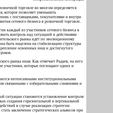
розничной торговле во многом определяется
я, которое позволяет уменьшить
ниях с поставщиками, покупателями и внутри
звития сетевого бизнеса в розничной торговле.
ии каждый из участников сетевого бизнеса в
овить контроль над ситуацией и действиями
бительского рынка идёт по эволюционному
лжна быть нацелена на стабилизацию структуры
акрепление освоенных ниш и достигнутого
роков.
кого рынка иная. Как отмечает Радаев, на него
е участники, которые поглощают одних и
даются интенсивными институциональными
ом связанными с избирательными слияниями и
ой ситуации становится установление контроля
ках создания горизонтальной и вертикальной
ействий в случае реализации стратегии
стать заключение стратегических альянсов при