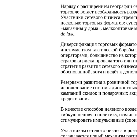
Наряду с расширением географии се
торговле встает необходимость раз
Участники сетевого бизнеса стремя
несколько торговых форматов: супе
«магазины у дома», мелкооптовые 
de luxe
.
Диверсификация торговых форматов
инструментом тактической борьбы 
операторами, большинство из котор
страховка риска провала того или 
стратегия развития сетевого бизнес
обоснованной, хотя и ведёт к допо
Резервами развития в розничной тор
использование системы дисконтных
кампаний скидок и подарочных акци
кредитования.
В качестве способов неявного возде
гибкую ценовую политику, осваива
стимулировать импульсивные (спон
Участникам сетевого бизнеса в розн
складывается новый механизм расп