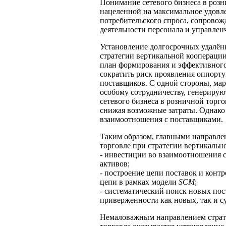
Понимание сетевого бизнеса в розн
нацеленной на максимальное удов
потребительского спроса, сопровож
деятельности персонала и управлен
Установление долгосрочных удалён
стратегии вертикальной кооперации
план формирования и эффективного
сократить риск проявления оппорту
поставщиков. С одной стороны, ма
особому сотрудничеству, генерирую
сетевого бизнеса в розничной торго
снижая возможные затраты. Однако 
взаимоотношения с поставщиками.
Таким образом, главными направлен
торговле при стратегии вертикальн
- инвестиции во взаимоотношения 
активов;
- построение цепи поставок и контр
цепи в рамках модели
SCM
;
- систематический поиск новых по
приверженности как новых, так и 
Немаловажным направлением страте