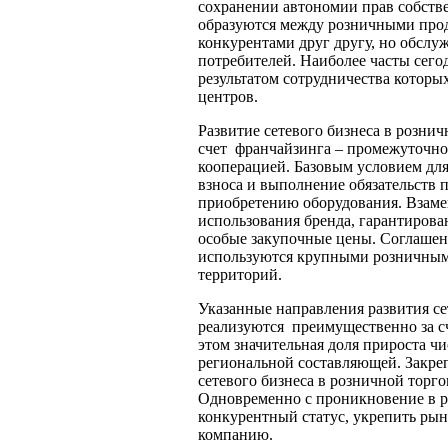
сохранении автономии прав собстве
образуются между розничными про
конкурентами друг другу, но обсл
потребителей. Наиболее часты сего
результатом сотрудничества которы
центров.
Развитие сетевого бизнеса в рознич
счет франчайзинга – промежуточно
кооперацией. Базовым условием дл
взноса и выполнение обязательств
приобретению оборудования. Взаме
использования бренда, гарантирова
особые закупочные цены. Соглашен
используются крупными розничными
территорий.
Указанные направления развития се
реализуются преимущественно за сч
этом значительная доля прироста ч
региональной составляющей. Закре
сетевого бизнеса в розничной торго
Одновременно с проникновение в р
конкурентный статус, укрепить ры
компанию.