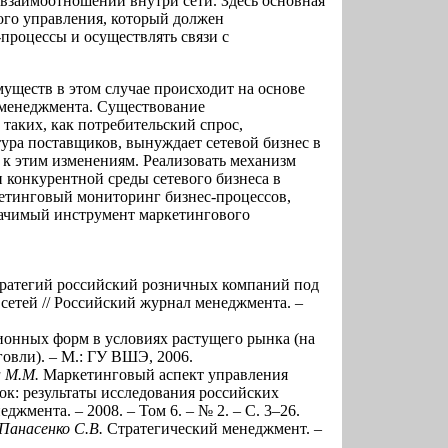
 взаимоотношений внутри сети. Здесь основная
ого управления, который должен
процессы и осуществлять связи с
ществ в этом случае происходит на основе
 менеджмента. Существование
таких, как потребительский спрос,
ура поставщиков, вынуждает сетевой бизнес в
 к этим изменениям. Реализовать механизм
конкурентной среды сетевого бизнеса в
кетинговый мониторинг бизнес-процессов,
ачимый инструмент маркетингового
ратегий российский розничных компаний под
сетей // Российский журнал менеджмента. –
онных форм в условиях растущего рынка (на
овли). – М.: ГУ ВШЭ, 2006.
а М.М.
Маркетинговый аспект управления
к: результаты исследования российских
жмента. – 2008. – Том 6. – № 2. – С. 3–26.
Панасенко С.В.
Стратегический менеджмент. –