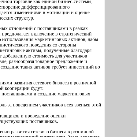
ичной торговле как единой бизнес-системы,
летворение дифференцированного
дается изменениями в мотивации и оценке
ческих структур.
ных отношений с поставщиками в рамках
 предполагает включение в стратегический
 использования маркетинговых активов, дабы
нистического поведения со стороны
ркетинговые активы, полученные благодаря
т добавленную стоимость для участников
вле, разнообразя товарное предложение и
создание таких активов требует инвестиций во
иями развития сетевого бизнеса в розничной
ой кооперации будут:
с поставщиками и создание маркетинговых
оль за поведением участников всех звеньев этой
ставщиков и проведение оценки
существующих поставщиков.
гии развития сетевого бизнеса в розничной