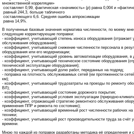
множественной корреляции»
составляет 0,99, фактическая «значимость» (
р
) равна 0,004 и «факти
равный 244,3, больше табличного
составляющего 6,6. Средняя ошибка аппроксимации
равна 14,9%.
В полученные базовые значения норматива численности, по моему мне
следующие корректирующие поправки:
- коэффициент, учитывающий степень износа оборудования (отражает 
обслуживания оборудования);
- коэффициент, учитывающий снижение численности персонала в резул
оборудования или его модернизации;
- коэффициент, учитывающий уровень автоматизации оборудования, в 
- коэффициент, учитывающий техническое состояние оборудования (о
технической эксплуатации оборудования);
- коэффициент, учитывающий долю работ, переданных на подряд;
- поправка на плотность обслуживаемых сетей (км протяженности сете
км);
- коэффициент, учитывающий трудозатраты на проезды по ремонту обо
ВЛ);
- коэффициент, учитывающий состояние дорожного покрытия;
- коэффициент, учитывающий условия эксплуатации (природно-климати
- коэффициент, отражающий стратегию ремонтного обслуживания обор
применения ППР и ремонта по состоянию);
- коэффициент, учитывающий временный рост численности рабочих на 
техники;
- коэффициент, учитывающий рост производительности труда за счёт у
времени.
Мною по каждой из поправок разработаны методика её определения и