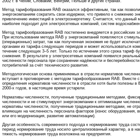
2002 г. в Чехии, Словакии, Венгрии, Польше и других странах.
Метод тарифобразования RAB оказался эффективным, так как позвол
энергокомпаниям сократить свои издержки, что привело к снижению эн
привлечению инвестиций в электроэнергетику. Считается, что данный
наиболее подходит для электросетевых компаний, систем водоснабжен
Метод тарифообразования RAB постепенно внедряется в российских э
При использовании метода RAB у энергокомпаний появляются стимулы
(операционных) затрат, так как полученная экономия не будет исключ
органами из тарифа следующих периодов и может использоваться комп
течение следующих 3–5 лет. Только по истечении этого срока тариф б
снижения. В результате у электросетевых компаний появился реальны
численности персонала при сохранении надёжности и бесперебойности
потребителей за счёт технического развития.
Методологическая основа применяемых в отрасли нормативов численно
вступает в противоречие с методом тарифообразования RAB. Вместе 
определения нормативов численности в отрасли хотя были полезны в 8
2000-х годов, в настоящее время устарели.
Нормативы численности, полученные традиционными методами, фикси
численности и не стимулируют энергокомпании к оптимизации численно
нормативы численности, полученные традиционными методами, не отр
влияющих на численность персонала факторов (износ оборудования, в
или его модернизация, развитие автоматизации).
Другая особенность современного подхода к нормированию труда состо
период нормирование труда носило централизованный характер, а в н
тяжесть нормирования труда возложена на предприятия.