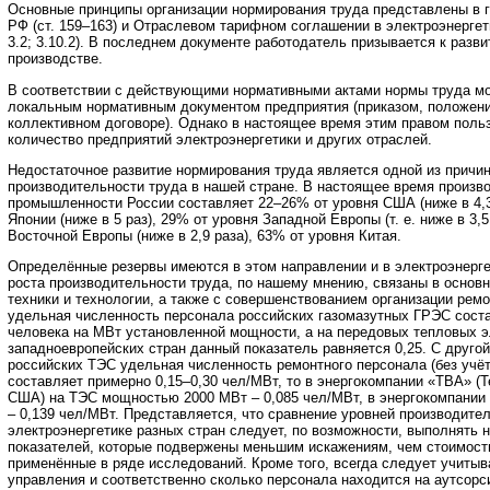
Основные принципы организации нормирования труда представлены в г
РФ (ст. 159–163) и Отраслевом тарифном соглашении в электроэнергети
3.2; 3.10.2). В последнем документе работодатель призывается к разв
производстве.
В соответствии с действующими нормативными актами нормы труда мо
локальным нормативным документом предприятия (приказом, положени
коллективном договоре). Однако в настоящее время этим правом поль
количество предприятий электроэнергетики и других отраслей.
Недостаточное развитие нормирования труда является одной из причи
производительности труда в нашей стране. В настоящее время произв
промышленности России составляет 22–26% от уровня США (ниже в 4,3
Японии (ниже в 5 раз), 29% от уровня Западной Европы (т. е. ниже в 3,5
Восточной Европы (ниже в 2,9 раза), 63% от уровня Китая.
Определённые резервы имеются в этом направлении и в электроэнерге
роста производительности труда, по нашему мнению, связаны в основ
техники и технологии, а также с совершенствованием организации ремо
удельная численность персонала российских газомазутных ГРЭС соста
человека на МВт установленной мощности, а на передовых тепловых 
западноевропейских стран данный показатель равняется 0,25. С другой
российских ТЭС удельная численность ремонтного персонала (без учёт
составляет примерно 0,15–0,30 чел/МВт, то в энергокомпании «TBA» (
США) на ТЭС мощностью 2000 МВт – 0,085 чел/МВт, в энергокомпании
– 0,139 чел/МВт. Представляется, что сравнение уровней производител
электроэнергетике разных стран следует, по возможности, выполнять 
показателей, которые подвержены меньшим искажениям, чем стоимост
применённые в ряде исследований. Кроме того, всегда следует учитыв
управления и соответственно сколько персонала находится на аутсорси