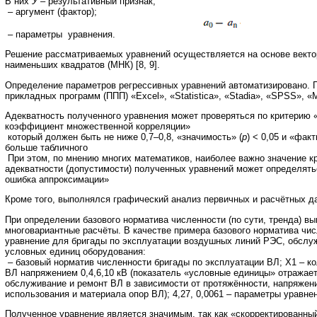
В них
У
– результативный признак;
– аргумент (фактор);
– параметры уравнения.
Решение рассматриваемых уравнений осуществляется на основе векто
наименьших квадратов (МНК) [8, 9].
Определение параметров регрессивных уравнений автоматизировано.
прикладных программ (ППП) «Excel», «Statistica», «Stadia», «SPSS», «M
Адекватность полученного уравнения может проверяться по критерию
коэффициент множественной корреляции»
который должен быть не ниже 0,7–0,8, «значимость» (
р
) < 0,05 и «фак
больше табличного
При этом, по мнению многих математиков, наиболее важно значение к
адекватности (допустимости) полученных уравнений может определять
ошибка аппроксимации»
Кроме того, выполнялся графический анализ первичных и расчётных д
При определении базового норматива численности (по сути, тренда) 
многовариантные расчёты. В качестве примера базового норматива чи
уравнение для бригады по эксплуатации воздушных линий РЭС, обслу
условных единиц оборудования:
– базовый норматив численности бригады по эксплуатации ВЛ; Х1 – к
ВЛ напряжением 0,4,6,10 кВ (показатель «условные единицы» отражает
обслуживание и ремонт ВЛ в зависимости от протяжённости, напряжени
использования и материала опор ВЛ); 4,27, 0,0061 – параметры уравне
Полученное уравнение является значимым, так как «скорректированн