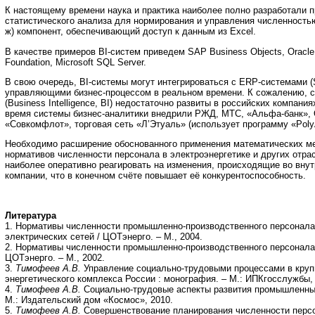
К настоящему времени наука и практика наиболее полно разработали 
статистического анализа для нормирования и управления численность
ж) компонент, обеспечивающий доступ к данным из Excel.
В качестве примеров BI-систем приведем SAP Business Objects, Oracle B
Foundation, Microsoft SQL Server.
В свою очередь, BI-системы могут интегрироваться с ERP-системами (
управляющими бизнес-процессом в реальном времени. К сожалению, с
(Business Intelligence, BI) недостаточно развиты в российских компани
время системы бизнес-аналитики внедрили РЖД, МТС, «Альфа-банк»
«Совкомфлот», торговая сеть «Л’Этуаль» (использует программу «PolyAn
Необходимо расширение обоснованного применения математических м
нормативов численности персонала в электроэнергетике и других отрас
наиболее оперативно реагировать на изменения, происходящие во вну
компании, что в конечном счёте повышает её конкурентоспособность.
Литература
1. Нормативы численности промышленно-производственного персонала
электрических сетей / ЦОТэнерго. – М., 2004.
2. Нормативы численности промышленно-производственного персонала
ЦОТэнерго. – М., 2002.
3.
Тимофеев А.В.
Управление социально-трудовыми процессами в круп
энергетического комплекса России : монография. – М.: ИПКгосслужбы,
4.
Тимофеев А.В.
Социально-трудовые аспекты развития промышленных
М.: Издательский дом «Космос», 2010.
5.
Тимофеев А.В.
Совершенствование планирования численности персо