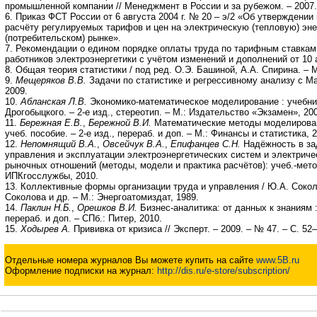
промышленной компании // Менеджмент в России и за рубежом. – 2007. 
6. Приказ ФСТ России от 6 августа 2004 г. № 20 – э/2 «Об утверждении
расчёту регулируемых тарифов и цен на электрическую (тепловую) эн
(потребительском) рынке».
7. Рекомендации о едином порядке оплаты труда по тарифным ставка
работников электроэнергетики с учётом изменений и дополнений от 10 ап
8. Общая теория статистики / под ред. О.Э. Башиной, А.А. Спирина. – М
9.
Мещеряков В.В.
Задачи по статистике и регрессивному анализу с Ma
2009.
10.
Абланская Л.В.
Экономико-математическое моделирование : учебник
Дрогобыцкого. – 2-е изд., стереотип. – М.: Издательство «Экзамен», 20
11.
Бережная Е.В.
,
Бережной В.И.
Математические методы моделирова
учеб. пособие. – 2-е изд., перераб. и доп. – М.: Финансы и статистика, 
12.
Непомнящий В.А.
,
Овсейчук В.А.
,
Епифанцев С.Н.
Надёжность в за
управления и эксплуатации электроэнергетических систем и электриче
рыночных отношений (методы, модели и практика расчётов): учеб.-метод
ИПКгосслужбы, 2010.
13. Коллективные формы организации труда и управления / Ю.А. Соколо
Соколова и др. – М.: Энергоатомиздат, 1989.
14.
Паклин Н.Б.
,
Орешков В.И.
Бизнес-аналитика: от данных к знаниям : 
перераб. и доп. – СПб.: Питер, 2010.
15.
Ходырев А.
Прививка от кризиса // Эксперт. – 2009. – № 47. – С. 52–
Отдельные номера журналов Вы можете купить на сайте
www.5B.ru
Оформление подписки на журнал:
http://dis.ru/e-store/subscription/