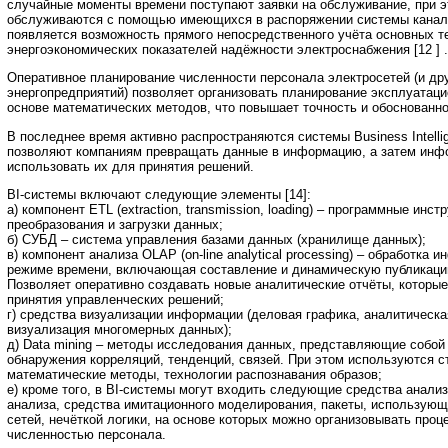
случайные моменты времени поступают заявки на обслуживание, при э
обслуживаются с помощью имеющихся в распоряжении системы канал
появляется возможность прямого непосредственного учёта основных т
энергоэкономических показателей надёжности электроснабжения [12 ] .
Оперативное планирование численности персонала электросетей (и дру
энергопредприятий) позволяет организовать планирование эксплуатаци
основе математических методов, что повышает точность и обоснованнос
В последнее время активно распространяются системы Business Intelli
позволяют компаниям превращать данные в информацию, а затем инф
использовать их для принятия решений.
BI-системы включают следующие элементы [14]:
а) компонент ETL (extraction, transmission, loading) – программные инс
преобразования и загрузки данных;
б) СУБД – система управления базами данных (хранилище данных);
в) компонент анализа OLAP (on-line analytical processing) – обработка
режиме времени, включающая составление и динамическую публикацию
Позволяет оперативно создавать новые аналитические отчёты, которы
принятия управленческих решений;
г) средства визуализации информации (деловая графика, аналитическа
визуализация многомерных данных);
д) Data mining – методы исследования данных, представляющие собой
обнаружения корреляций, тенденций, связей. При этом используются с
математические методы, технологии распознавания образов;
е) кроме того, в BI-системы могут входить следующие средства анализ
анализа, средства имитационного моделирования, пакеты, использующ
сетей, нечёткой логики, на основе которых можно организовывать проц
численностью персонала.