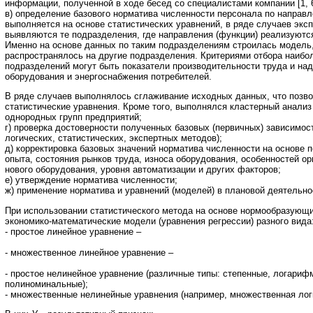
информации, полученной в ходе бесед со специалистами компании [1, 6
в) определение базового норматива численности персонала по направ
выполняется на основе статистических уравнений, в ряде случаев эксп
выявляются те подразделения, где направления (функции) реализуютс
Именно на основе данных по таким подразделениям строилась модель,
распространялось на другие подразделения. Критериями отбора наиб
подразделений могут быть показатели производительности труда и на
оборудования и энергоснабжения потребителей.
В ряде случаев выполнялось сглаживание исходных данных, что поз
статистические уравнения. Кроме того, выполнялся кластерный анали
однородных групп предприятий;
г) проверка достоверности полученных базовых (первичных) зависимос
логических, статистических, экспертных методов);
д) корректировка базовых значений норматива численности на основе 
опыта, состояния рынков труда, износа оборудования, особенностей ор
нового оборудования, уровня автоматизации и других факторов;
е) утверждение норматива численности;
ж) применение норматива и уравнений (моделей) в плановой деятельно
При использовании статистического метода на основе нормообразующ
экономико-математические модели (уравнения регрессии) разного вида
- простое линейное уравнение –
- множественное линейное уравнение –
- простое нелинейное уравнение (различные типы: степенные, логариф
полиноминальные);
- множественные нелинейные уравнения (например, множественная логи