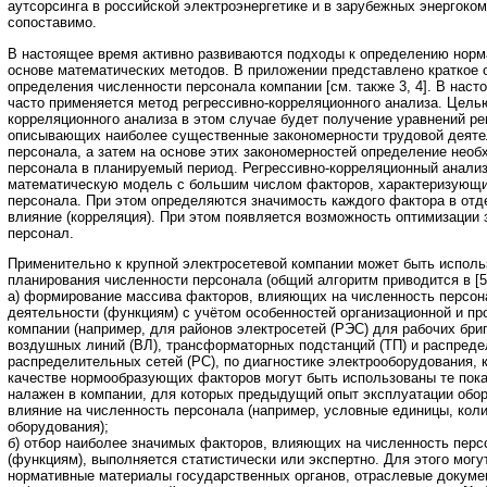
аутсорсинга в российской электроэнергетике и в зарубежных энергоко
сопоставимо.
В настоящее время активно развиваются подходы к определению норм
основе математических методов. В приложении представлено краткое 
определения численности персонала компании [см. также 3, 4]. В нас
часто применяется метод регрессивно-корреляционного анализа. Цель
корреляционного анализа в этом случае будет получение уравнений ре
описывающих наиболее существенные закономерности трудовой деяте
персонала, а затем на основе этих закономерностей определение нео
персонала в планируемый период. Регрессивно-корреляционный анализ
математическую модель с большим числом факторов, характеризующи
персонала. При этом определяются значимость каждого фактора в отд
влияние (корреляция). При этом появляется возможность оптимизации з
персонал.
Применительно к крупной электросетевой компании может быть испол
планирования численности персонала (общий алгоритм приводится в [5]
а) формирование массива факторов, влияющих на численность персон
деятельности (функциям) с учётом особенностей организационной и пр
компании (например, для районов электросетей (РЭС) для рабочих бри
воздушных линий (ВЛ), трансформаторных подстанций (ТП) и распреде
распределительных сетей (РС), по диагностике электрооборудования, 
качестве нормообразующих факторов могут быть использованы те пока
налажен в компании, для которых предыдущий опыт эксплуатации обо
влияние на численность персонала (например, условные единицы, коли
оборудования);
б) отбор наиболее значимых факторов, влияющих на численность пер
(функциям), выполняется статистически или экспертно. Для этого мог
нормативные материалы государственных органов, отраслевые докуме