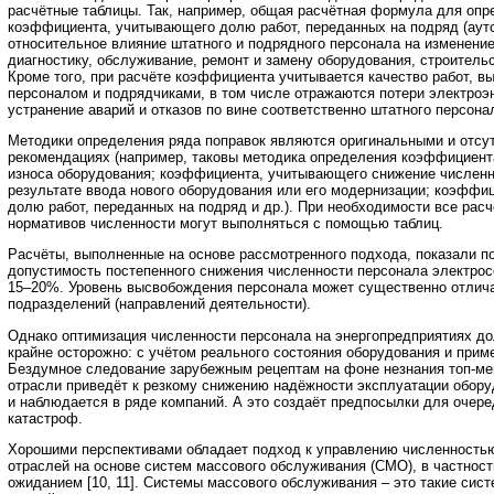
расчётные таблицы. Так, например, общая расчётная формула для опр
коэффициента, учитывающего долю работ, переданных на подряд (аутс
относительное влияние штатного и подрядного персонала на изменение
диагностику, обслуживание, ремонт и замену оборудования, строитель
Кроме того, при расчёте коэффициента учитывается качество работ, 
персоналом и подрядчиками, в том числе отражаются потери электроэн
устранение аварий и отказов по вине соответственно штатного персона
Методики определения ряда поправок являются оригинальными и отсу
рекомендациях (например, таковы методика определения коэффициент
износа оборудования; коэффициента, учитывающего снижение численн
результате ввода нового оборудования или его модернизации; коэффи
долю работ, переданных на подряд и др.). При необходимости все рас
нормативов численности могут выполняться с помощью таблиц.
Расчёты, выполненные на основе рассмотренного подхода, показали 
допустимость постепенного снижения численности персонала электрос
15–20%. Уровень высвобождения персонала может существенно отлич
подразделений (направлений деятельности).
Однако оптимизация численности персонала на энергопредприятиях д
крайне осторожно: с учётом реального состояния оборудования и прим
Бездумное следование зарубежным рецептам на фоне незнания топ-м
отрасли приведёт к резкому снижению надёжности эксплуатации оборуд
и наблюдается в ряде компаний. А это создаёт предпосылки для очер
катастроф.
Хорошими перспективами обладает подход к управлению численность
отраслей на основе систем массового обслуживания (СМО), в частнос
ожиданием [10, 11]. Системы массового обслуживания – это такие сист