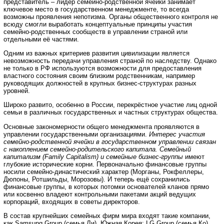
представитель – лидер семейно-родственной ячейки занимает
ключевое место в государственном менеджменте, то всегда
возможны проявления непотизма. Органы общественного контроля не
всюду смогли выработать концептуальные принципы участия
семейно-родственных сообществ в управлении страной или
отдельными её частями.
Одним из важных критериев развития цивилизации является
невозможность передачи управления страной по наследству. Однако
не только в РФ используются возможности для предоставления
властного состояния своим близким родственникам, например
руководящих должностей в крупных бизнес-структурах разных
уровней.
Широко развито, особенно в России, перекрёстное участие лиц одной
семьи в различных государственных и частных структурах общества.
Основные закономерности общего менеджмента проявляются в
управлении государственными организациями.
Интерес участия
семейно-родственной ячейки в государственном управлении связан
с накоплением семейно-родительского капитала. Семейный
капитализм (Family Capitalism) и семейные бизнес-группы
имеют
глубокие исторические корни. Первоначально финансовые группы
носили семейно-династический характер (Морганы, Рокфеллеры,
Дюпоны, Ротшильды, Морозовы). И теперь ещё сохранились
финансовые группы, в которых потомки основателей кланов прямо
или косвенно владеют контрольными пакетами акций ведущих
корпораций, входящих в советы директоров.
В состав крупнейших семейных фирм мира входят такие компании,
как Samsung Group (семья Ли), Южная Корея; LG Group (семья Ко),