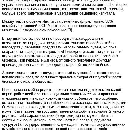
жизнеспособную, эффективную команду. А в государственном
управлении всё связано с получением политической ренты. По теории
общественного выбора чиновник, как представитель какой-то семьи,
больше всего заинтересован в увеличении семейного капитала.
Между тем, по оценке Института семейных фирм, только 30%
семейных компаний в США выживают при переходе управления
бизнесом к следующему поколению [3].
В научных кругах постоянно проводятся исследования о
возможностях передачи предпринимательских способностей по
наследству, передачи предприимчивости генным путём, но пока
сохраняется народная мудрость «Природа отдыхает на детях», что
подчёркивает возможность спада деловой активности семейного
бизнеса. При передаче бизнеса от одного поколения другому
происходит смена не только деловых ролей, но и семейных.
А если глава семьи – государственный служащий высокого ранга,
покидающий пост, то возникает проблема сохранения устойчивости
бизнеса и отчасти общества.
Накопление семейно-родительского капитала ведёт к комплексной
перестройке всей системы социально-экономических и правовых
отношений вне и внутри хозяйствующих субъектов, что особенно
остро ставит проблему разработки новых законодательных инициатив.
Отмеченное в законодательстве положение о том, что гражданин не
может быть принят на государственную службу в варианте близкого
родства либо характеристики (родители, жены, мужья, братья,
сестры, сыновья, дочери, а также братья и сестры, родители
супругов) с государственными служащими, если их государственная
служба связана с непосредственной подчиненностью либо