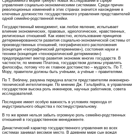
Средиземного морей требуют новых исследований в сфере
управления социально-экономическими системами. Среди причин
революционных изменений в этих странах значится нахождение в
ключевых должностях государственного управления представителей
одной семейно-родственной ячейки.
Государственный менеджмент, как любое явление, испытывает
влияние экономических, правовых, идеологических, нравственных,
религиозных отношений. Как известно, использование принципов
детерминированности развития социально-экономической системы от
производственных отношений, географического расположения
(концепция «географический детерминизм»), состояния науки и
техники (концепция «технократический детерминизм»)
предопределяет вектор развития экономик многих государств. В
частности, по мнению Платона, государством должны управлять
философы, потому что их главное достоинство – мудрость. По Т.
Мору, правители должны быть учёными, а учёные – правителями.
По Т. Веблену, разумна передача власти представителям инженерно-
технической интеллигенции. По мнению Дж. Гэльбрейта, в управлении
государством высока роль инженеров, научных работников, совета
исследователей.
Последнее имеет особую важность в условиях перехода от
индустриального общества к постиндустриальному.
В то же время нельзя забыть огромную роль семейно-родственных
отношений в государственном менеджменте.
Династический характер государственного управления во всех
системах занимал весомое место. В древнем мире сын вождя