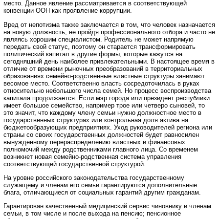
место. Данное явление рассматривается в соответствующей
конвенции ООН как проявление коррупции.
Вред от непотизма также заключается в том, что человек назначается
на новую должность, не пройдя профессионального отбора и часто не
являясь хорошим специалистом. Родитель не может напрямую
передать свой статус, поэтому он старается трансформировать
политический капитал в другие формы, которые кажутся на
сегодняшний день наиболее привлекательными. В настоящее время в
отличие от времени рыночных преобразований в территориальных
образованиях семейно-родственные властные структуры занимают
весомое место. Соответственно власть сосредоточилась в руках
относительно небольшого числа семей. Но процесс воспроизводства
капитала продолжается. Если мэр города или президент республики
имеет большое семейство, например трое или четверо сыновей, то
это значит, что каждому члену семьи нужно должностное место в
государственных структурах или контрольная доля актива на
бюджетообразующих предприятиях. Уход руководителей региона или
страны со своих государственных должностей будет равносилен
вынужденному перераспределению властных и финансовых
полномочий между родственниками главного лица. Со временем
возникнет новая семейно-родственная система управления
соответствующей государственной структурой.
На уровне российского законодательства государственному
служащему и членам его семьи гарантируются дополнительные
блага, отличающиеся от социальных гарантий другим гражданам.
Гарантирован качественный медицинский сервис чиновнику и членам
семьи, в том числе и после выхода на пенсию; пенсионное