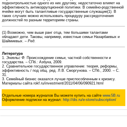
подконтрольностью одного из них другому, недостаточно влияет на
эффективность антикоррупционной политики. В семейно-родственной
ячейке могут быть талантливые государственные служащие(1). В
таких случаях можно использовать процедуру рассредоточения
должностей по разным территориям страны.
(1) Возможно, чем выше ранг отца, тем большими талантами
обладают дети. Таковы, например, известные семьи Назарбаевых и
Шаймиевых. –
Ред
.
Литература
1.
Энгельс Ф.
Происхождение семьи, частной собственности и
государства. – СПб.: Азбука, 2009.
2. Сравнительное государственное управление: теория, реформы,
эффективность / под общ. ред. Л.В. Сморгунова. – СПб., 2000. – С.
31.
3. Семейный бизнес оказался лучше приспособленным к кризису.
Материалы сайта rokf.ru/investment/2011/04/06/090921.html
Отдельные номера журналов Вы можете купить на сайте
www.5B.ru
Оформление подписки на журнал:
http://dis.ru/e-store/subscription/