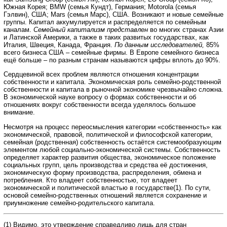
Южная Корея; BMW (семья Кундт), Германия; Motorola (семья
Гэлвин), США; Mars (семья Марс), США. Возникают и новые семейные
группы. Капитал аккумулируется и распределяется по семейным
каналам.
Семейный капитализм представлен
во многих странах Азии
и Латинской Америки, а также в таких развитых государствах, как
Италия, Швеция, Канада, Франция.
По данным исследователей,
85%
всего бизнеса США – семейные фирмы. В Европе семейного бизнеса
ещё больше – по разным странам называются цифры вплоть до 90%.
Сердцевиной всех проблем являются отношения концентрации
собственности и капитала.
Э
кономическая роль семейно-родственной
собственности и капитала в рыночной экономике чрезвычайно сложна.
В экономической науке вопросу о формах собственности и об
отношениях вокруг собственности всегда уделялось большое
внимание.
Несмотря на процесс переосмысления категории «собственность» как
экономической, правовой, политической и философской категории,
семейная (родственная) собственность остаётся системообразующим
элементом любой социально-экономической системы. Собственность
определяет характер развития общества, экономическое положение
социальных групп, цель производства и средства её достижения,
экономическую форму производства, распределения, обмена и
потребления. Кто владеет собственностью, тот владеет
экономической и политической властью в государстве(1). По сути,
основой семейно-родственных отношений является сохранение и
приумножение семейно-родительского капитала.
(1) Видимо, это утверждение справедливо лишь для стран