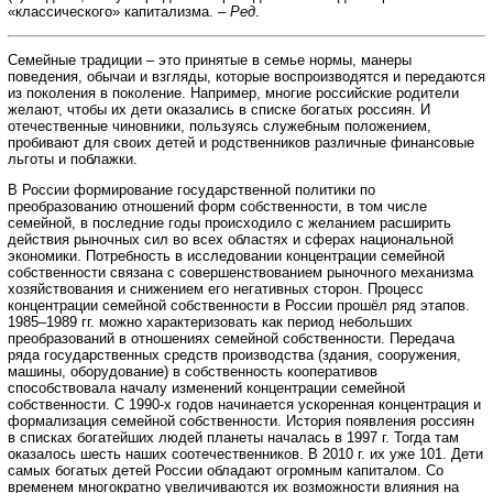
«классического» капитализма. –
Ред
.
Семейные традиции – это принятые в семье нормы, манеры
поведения, обычаи и взгляды, которые воспроизводятся и передаются
из поколения в поколение. Например, многие российские родители
желают, чтобы их дети оказались в списке богатых россиян. И
отечественные чиновники, пользуясь служебным положением,
пробивают для своих детей и родственников различные финансовые
льготы и поблажки.
В России формирование государственной политики по
преобразованию отношений форм собственности, в том числе
семейной, в последние годы происходило с желанием расширить
действия рыночных сил во всех областях и сферах национальной
экономики. Потребность в исследовании концентрации семейной
собственности связана с совершенствованием рыночного механизма
хозяйствования и снижением его негативных сторон. Процесс
концентрации семейной собственности в России прошёл ряд этапов.
1985–1989 гг. можно характеризовать как период небольших
преобразований в отношениях семейной собственности. Передача
ряда государственных средств производства (здания, сооружения,
машины, оборудование) в собственность кооперативов
способствовала началу изменений концентрации семейной
собственности. С 1990-х годов начинается ускоренная концентрация и
формализация семейной собственности. История появления россиян
в списках богатейших людей планеты началась в 1997 г. Тогда там
оказалось шесть наших соотечественников. В 2010 г. их уже 101. Дети
самых богатых детей России обладают огромным капиталом. Со
временем многократно увеличиваются их возможности влияния на