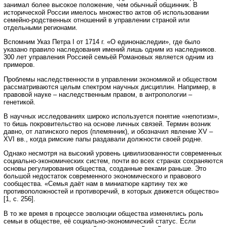
занимал более высокое положение, чем обычный общинник. В
исторической России имелось множество актов об использовании
семейно-родственных отношений в управлении страной или
отдельными регионами.
Вспомним Указ Петра I от 1714 г. «О единонаследии», где было
указано правило наследования имений лишь одним из наследников.
300 лет управления Россией семьёй Романовых является одним из
примеров.
Проблемы наследственности в управлении экономикой и обществом
рассматриваются целым спектром научных дисциплин. Например, в
правовой науке – наследственным правом, в антропологии –
генетикой.
В научных исследованиях широко используется понятие «непотизм»,
то бишь покровительство на основе личных связей. Термин возник
давно, от латинского nepos (племянник), и обозначил явление XV –
XVI вв., когда римские папы раздавали должности своей родне.
Однако несмотря на высокий уровень цивилизованности современных
социально-экономических систем, почти во всех странах сохраняются
основы регулирования общества, созданные веками раньше. Это
большой недостаток современного экономического и правового
сообщества. «Семья даёт нам в миниатюре картину тех же
противоположностей и противоречий, в которых движется общество»
[1, с. 256].
В то же время в процессе эволюции общества изменялись роль
семьи в обществе, её социально-экономический статус. Если