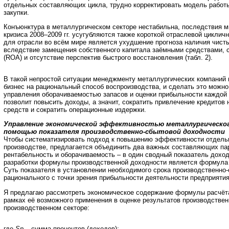
отдельных составляющих цикла, трудно корректировать модель работ
закупки.
Конъюнктура в металлургическом секторе нестабильна, последствия 
кризиса 2008–2009 гг. усугубляются также короткой отраслевой циклич
для отрасли во всём мире является ухудшение прогноза наличия чистых
вследствие замещения собственного капитала заёмными средствами,
(ROA) и отсутствие перспектив быстрого восстановления (табл. 2).
В такой непростой ситуации менеджменту металлургических компаний
бизнес на рациональный способ воспроизводства, и сделать это можно 
управления оборачиваемостью запасов и оценки прибыльности каждой 
позволит повысить доходы, а значит, сократить привлечение кредитов
средств и сократить операционные издержки.
Управление экономической эффективностью металлургическог
помощью показателя производственно-сбытовой доходности
Чтобы систематизировать подход к повышению эффективности отдель
производстве, предлагается объединить два важных составляющих па
рентабельность и оборачиваемость – в один сводный показатель доход
разработки формулы производственной доходности является формула 
Суть показателя в установлении необходимого срока производственно-
рационального с точки зрения прибыльности деятельности предприятия
Я предлагаю рассмотреть экономическое содержание формулы расчёта
рамках её возможного применения в оценке результатов производствен
производственном секторе:
где
Sp –
сумма процентов (доходов);