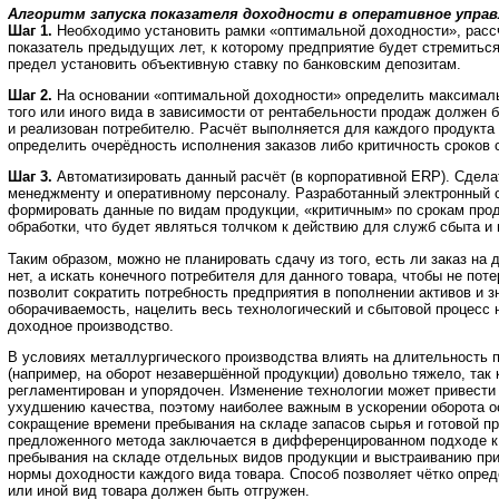
Алгоритм запуска показателя доходности в оперативное управ
Шаг 1.
Необходимо установить рамки «оптимальной доходности», расс
показатель предыдущих лет, к которому предприятие будет стремиться 
предел установить объективную ставку по банковским депозитам.
Шаг 2.
На основании «оптимальной доходности» определить максималь
того или иного вида в зависимости от рентабельности продаж должен 
и реализован потребителю. Расчёт выполняется для каждого продукта
определить очерёдность исполнения заказов либо критичность сроков 
Шаг 3.
Автоматизировать данный расчёт (в корпоративной ERP). Сдела
менеджменту и оперативному персоналу. Разработанный электронный 
формировать данные по видам продукции, «критичным» по срокам про
обработки, что будет являться толчком к действию для служб сбыта и 
Таким образом, можно не планировать сдачу из того, есть ли заказ на
нет, а искать конечного потребителя для данного товара, чтобы не пот
позволит сократить потребность предприятия в пополнении активов и 
оборачиваемость, нацелить весь технологический и сбытовой процесс
доходное производство.
В условиях металлургического производства влиять на длительность 
(например, на оборот незавершённой продукции) довольно тяжело, так 
регламентирован и упорядочен. Изменение технологии может привести
ухудшению качества, поэтому наиболее важным в ускорении оборота о
сокращение времени пребывания на складе запасов сырья и готовой п
предложенного метода заключается в дифференцированном подходе 
пребывания на складе отдельных видов продукции и выстраиванию при
нормы доходности каждого вида товара. Способ позволяет чётко опреде
или иной вид товара должен быть отгружен.