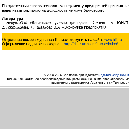
Предложенный способ позволит менеджменту предприятий принимать 
нацеливать компанию на доходность не ниже банковской.
Литература
1.
Неруш Ю.М.
«Логистика» : учебник для вузов. – 2-е изд. – М.: ЮНИТ
2.
ГорфинкельВ.Я.
,
Швандер В.А.
«Экономика предприятия»
Отдельные номера журналов Вы можете купить на сайте
www.5B.ru
Оформление подписки на журнал:
http://dis.ru/e-store/subscription/
© 2000-2026 Все права принадлежат
Издательству «Финп
Полное или частичное воспроизведение или размножение каким-либо способом ма
письменного разрешения Издательства «Финпресс»