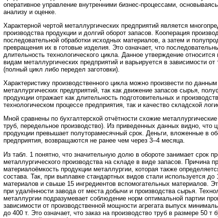
оперативное управление внутренними бизнес-процессами, основываясь
анализу и оценке.
Характерной чертой металлургических предприятий является многопр
производства продукции и долгий оборот запасов. Кооперация произво
последовательной обработки исходных материалов, а затем и полупро
превращения их в готовые изделия. Это означает, что последовательн
длительность технологического цикла. Данное утверждение относится 
видам металлургических предприятий и варьируется в зависимости от 
(полный цикл либо передел заготовки).
Характеристику производственного цикла можно произвести по данным
металлургических предприятий, так как движение запасов сырья, полу
продукции отражает как длительность подготовительных и производст
технологическом процессе предприятия, так и качество складской логи
Мной сравнены по бухгалтерской отчётности схожие металлургические
труб, передельное производство). Из приведенных данных видно, что ц
продукции превышает полуторамесячный срок. Деньги, вложенные в об
предприятия, возвращаются не ранее чем через 3–4 месяца.
Из табл. 1 понятно, что значительную долю в обороте занимает срок 
металлургического производства на складе в виде запасов. Причина п
материалоёмкость продукции металлургии, которая также определяетс
состава. Так, при выплавке стандартных видов стали используется до
материалов и свыше 15 ингредиентов вспомогательных материалов. Эт
при удалённости завода от места добычи и производства сырья. Техно
металлургии подразумевает соблюдение норм оптимальной партии прои
зависимости от производственной мощности агрегата выпуск минималь
до 400 т. Это означает, что заказ на производство труб в размере 50 т