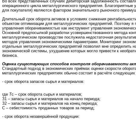
Во всех представленных случаях дебиторская задолженность составл
операционного цикла металлургического предприятия. Благоприятные у
для покупателя) являются фактором значительного рыночного преиму
Длительный срок оборота активов в условиях снижения рентабельност
объектом оптимизации для металлургических предприятий. Поэтому я 
управления оборачиваемостью как инструмент управления экономиче
Основной предпосылкой разработки усовершенствованного метода кон
металлургическом производстве послужила недостаточная результат
методов управления экономическими параметрами. Мониторинг эконом
отдельных металлургических предприятий позволил мне определить 
экономической системы, ухудшение которых могло привести к необра
бизнеса.
Оценка существующих способов контроля оборачиваемости ак
Стандартный подход в экономических приёмах оценки скорости оборота
металлургических предприятиях обычно состоит в расчёте следующих 
- срок оборота запасов сырья и материалов:
где
Т
с – срок оборота сырья и материалов;
З1 – запасы сырья и материалов на начало периода;
З2 – запасы сырья и материалов на конец периода;
C – себестоимость проданных товаров за период;
- срок оборота незавершённой продукции: