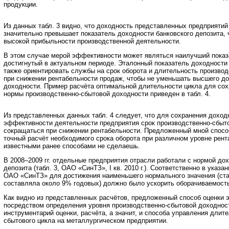
продукции.
Из данных табл. 3 видно, что доходность представленных предприятий 
значительно превышает показатель доходности банковского депозита, 
высокой прибыльности производственной деятельности.
В этом случае мерой эффективности может являться наилучший показ
достигнутый в актуальном периоде. Эталонный показатель доходности 
также ориентировать службы на срок оборота и длительность производ
при снижении рентабельности продаж, чтобы не уменьшать высшего до
доходности. Пример расчёта оптимальной длительности цикла для со
нормы производственно-сбытовой доходности приведен в табл. 4.
Из представленных данных табл. 4 следует, что для сохранения доходн
эффективности деятельности предприятия срок производственно-сбыт
сокращаться при снижении рентабельности. Предложенный мной спосо
точный расчёт необходимого срока оборота при различном уровне рент
известными ранее способами не сделаешь.
В 2008–2009 гг. отдельные предприятия отрасли работали с нормой до
депозита (табл. 3, ОАО «СинТЗ», I кв. 2010 г.). Соответственно в указ
ОАО «СинТЗ» для достижения наименьшего нормального значения (став
составляла около 9% годовых) должно было ускорить оборачиваемость 
Как видно из представленных расчётов, предложенный способ оценки
посредством определения уровня производственно-сбытовой доходнос
инструментарий оценки, расчёта, а значит, и способа управления длит
сбытового цикла на металлургическом предприятии.