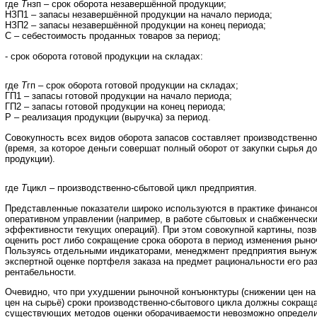
где
Т
нзп – срок оборота незавершённой продукции;
НЗП1 – запасы незавершённой продукции на начало периода;
НЗП2 – запасы незавершённой продукции на конец периода;
C – себестоимость проданных товаров за период;
- срок оборота готовой продукции на складах:
где
Т
гп – срок оборота готовой продукции на складах;
ГП1 – запасы готовой продукции на начало периода;
ГП2 – запасы готовой продукции на конец периода;
Р – реализация продукции (выручка) за период.
Совокупность всех видов оборота запасов составляет производственн
(время, за которое деньги совершат полный оборот от закупки сырья до
продукции).
где
Т
цикл – производственно-сбытовой цикл предприятия.
Представленные показатели широко используются в практике финансов
оперативном управлении (например, в работе сбытовых и снабженчески
эффективности текущих операций). При этом совокупной картины, по
оценить рост либо сокращение срока оборота в период изменения рыно
Пользуясь отдельными индикаторами, менеджмент предприятия вынужд
экспертной оценке портфеля заказа на предмет рациональности его ра
рентабельности.
Очевидно, что при ухудшении рыночной конъюнктуры (снижении цен на
цен на сырьё) сроки производственно-сбытового цикла должны сокращ
существующих методов оценки оборачиваемости невозможно определи