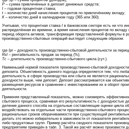
P
– сумма привлечённых в депозит денежных средств;
I
– годовая процентная ставка;
t
– количество дней начисления процентов по привлечённому вкладу;
К
– количество дней в календарном году (365 или 360).
Учитывая, что процентная ставка
I
в банковском секторе есть ни что ин
распределённая во времени, а время начисления процентов по вкладу 
период оборота активов, трансформация представленной формулы в р
производственно-сбытовых операций выглядит следующим образом:
где
Ipr
– доходность производственно-сбытовой деятельности за период
Rsl
– рентабельность продаж за период (%);
Тс
– длительность производственно-сбытового цикла (сут.).
Наименьшей нормой показателя производственно-сбытовой доходности
депозита. Объективность данного подхода определяется тем, что люб
деятельность в сфере производства или сбыта не является рациональн
доходности выше, чем депозит. Депозит рассматривается как объектив
размещения ресурсов в сравнении с инвестированием их в оборот про
деятельности.
Применяя представленный показатель, можно соизмерять эффективнос
сбытового процесса, сравнивая его результативность с доходностью де
деление данного способа на отдельные составляющие оценки цикла об
воздействовать на отдельные части производственно-сбытового проце
рациональных сроков оборачиваемости при существующей рентабельно
делать это можно избирательно в зависимости от показателя рентабел
либо продуктовых групп. Пример расчёта сводного показателя произво
предприятиям приведён в табл. 3. Такой же расчёт можно произвести 