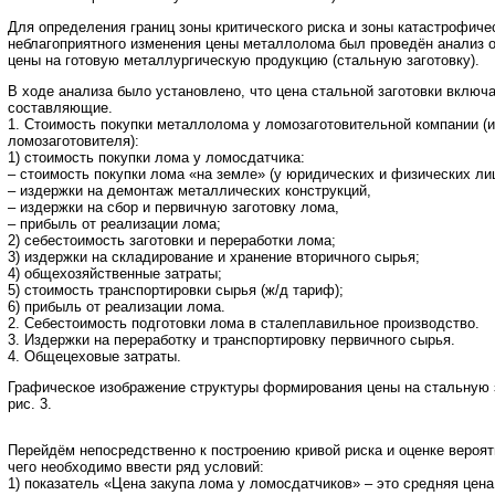
Для определения границ зоны критического риска и зоны катастрофиче
неблагоприятного изменения цены металлолома был проведён анализ
цены на готовую металлургическую продукцию (стальную заготовку).
В ходе анализа было установлено, что цена стальной заготовки вклю
составляющие.
1. Стоимость покупки металлолома у ломозаготовительной компании (
ломозаготовителя):
1) стоимость покупки лома у ломосдатчика:
– стоимость покупки лома «на земле» (у юридических и физических лиц
– издержки на демонтаж металлических конструкций,
– издержки на сбор и первичную заготовку лома,
– прибыль от реализации лома;
2) себестоимость заготовки и переработки лома;
3) издержки на складирование и хранение вторичного сырья;
4) общехозяйственные затраты;
5) стоимость транспортировки сырья (ж/д тариф);
6) прибыль от реализации лома.
2. Себестоимость подготовки лома в сталеплавильное производство.
3. Издержки на переработку и транспортировку первичного сырья.
4. Общецеховые затраты.
Графическое изображение структуры формирования цены на стальную 
рис. 3.
Перейдём непосредственно к построению кривой риска и оценке вероят
чего необходимо ввести ряд условий:
1) показатель «Цена закупа лома у ломосдатчиков» – это средняя цена