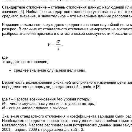
Стандартное отклонение – степень отклонения данных наблюдений или
значения [4]. Небольшое стандартное отклонение указывает на то, что
среднего значения, а значительное – что начальные данные располагаю
Вариация показывает, какую долю среднего значения случайной велич
разброс. В отличие от стандартного отклонения измеряется не абсолют
разброса значений признака в статистической совокупности и рассчит
где
стандартное отклонение;
среднее значение случайной величины.
Вероятность возникновения риска неблагоприятного изменения цены з
определяется по формуле, предложенной в работе [3]:
где
f
– частота возникновения
i
-го уровня потерь;
Ni
– число случаев наступления
i
-го уровня потерь;
N
– общее число случаев в выборке.
Значения стандартного отклонения и коэффициента вариации были расс
Необходимо определить вероятность наступления риска неблагоприятн
металлолома. Частота распределения исторических данных цены заку
2001 – апрель 2009 г. представлена в табл. 3.