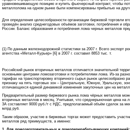
уравновешивающую позицию и купить фьючерсный контракт, чтобы поте
металлолома на одном рынке были компенсированы прибылью на друг
Для определения целесообразности организации биржевой торговли в
проведён анализ среднегодовых объёмов заготовки, потребления и обр
России. Баланс образования и потребления лома черных металлов пред
(1) По данным железнодорожной статистики за 2007 г. Всего экспорт р
агентства «Металл-Курьер» [6] в 2007 г. составил 8853 тыс. т.
Российский рынок вторичных металлов отличается значительной терр
основными центрами ломозаготовки и потребителями лома. Из-за разн
тарифах на транспортировку вторичного сырья рынок целесообразно р
признаку на пять торговых зон – Центральную, Южную, Уральскую, зон
отличающихся единой динамикой изменения закупочных цен на метал
Предварительный размер биржевого рынка лома чёрных металлов може
вторичных металлов в месяц. Учитывая, что среднерыночная цена на 
3А составляет 9000 руб./т с НДС, предполагаемый объём сделок за ме
млрд руб.
Таким образом, участие в биржевых торгах может предоставить участ
металлов ряд преимуществ, а именно:
1. Для ломозаготовительных и ломоперерабатывающих компаний: