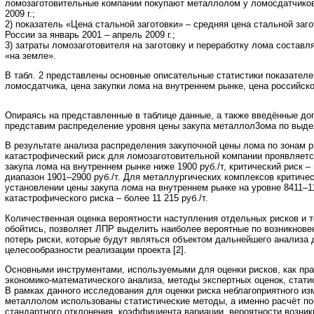
ломозаготовительные компании покупают металлолом у ломосдатчиков,
2009 г.;
2) показатель «Цена стальной заготовки» – средняя цена стальной заг
России за январь 2001 – апрель 2009 г.;
3) затраты ломозаготовителя на заготовку и переработку лома составл
«на земле».
В табл. 2 представлены основные описательные статистики показателей
ломосдатчика, цена закупки лома на внутреннем рынке, цена российско
Опираясь на представленные в таблице данные, а также введённые до
представим распределение уровня цены закупа металлол3ома по выдел
В результате анализа распределения закупочной цены лома по зонам р
катастрофический риск для ломозаготовительной компании проявляетс
закупа лома на внутреннем рынке ниже 1900 руб./т, критический риск –
диапазон 1901–2900 руб./т. Для металлургических комплексов критичес
установлении цены закупа лома на внутреннем рынке на уровне 8411–11 
катастрофического риска – более 11 215 руб./т.
Количественная оценка вероятности наступления отдельных рисков и то
обойтись, позволяет ЛПР выделить наиболее вероятные по возникнове
потерь риски, которые будут являться объектом дальнейшего анализа 
целесообразности реализации проекта [2].
Основными инструментами, используемыми для оценки рисков, как пр
экономико-математического анализа, методы экспертных оценок, стати
В рамках данного исследования для оценки риска неблагоприятного из
металлолом использованы статистические методы, а именно расчёт по
стандартного отклонения, коэффициента вариации, вероятности возник