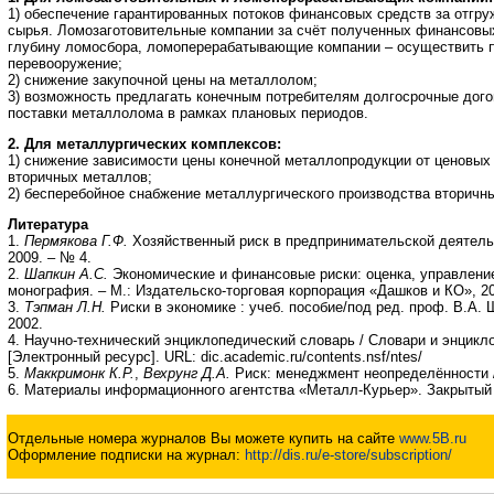
1) обеспечение гарантированных потоков финансовых средств за отгр
сырья. Ломозаготовительные компании за счёт полученных финансовы
глубину ломосбора, ломоперерабатывающие компании – осуществить п
перевооружение;
2) снижение закупочной цены на металлолом;
3) возможность предлагать конечным потребителям долгосрочные дог
поставки металлолома в рамках плановых периодов.
2. Для металлургических комплексов:
1) снижение зависимости цены конечной металлопродукции от ценовых
вторичных металлов;
2) бесперебойное снабжение металлургического производства вторичн
Литература
1.
Пермякова Г.Ф.
Хозяйственный риск в предпринимательской деятель
2009. – № 4.
2.
Шапкин А.С.
Экономические и финансовые риски: оценка, управление
монография. – М.: Издательско-торговая корпорация «Дашков и КО», 2
3.
Тэпман Л.Н.
Риски в экономике : учеб. пособие/под ред. проф. В.А.
2002.
4. Научно-технический энциклопедический словарь / Словари и энцикл
[Электронный ресурс]. URL: dic.academic.ru/contents.nsf/ntes/
5.
Маккримонк К.Р.
,
Вехрунг Д.А.
Риск: менеджмент неопределённости /
6. Материалы информационного агентства «Металл-Курьер». Закрытый до
Отдельные номера журналов Вы можете купить на сайте
www.5B.ru
Оформление подписки на журнал:
http://dis.ru/e-store/subscription/