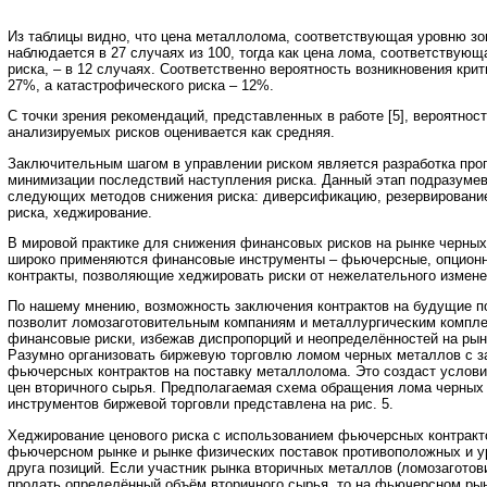
Из таблицы видно, что цена металлолома, соответствующая уровню зо
наблюдается в 27 случаях из 100, тогда как цена лома, соответствующ
риска, – в 12 случаях. Соответственно вероятность возникновения крит
27%, а катастрофического риска – 12%.
С точки зрения рекомендаций, представленных в работе [5], вероятнос
анализируемых рисков оценивается как средняя.
Заключительным шагом в управлении риском является разработка про
минимизации последствий наступления риска. Данный этап подразуме
следующих методов снижения риска: диверсификацию, резервирование,
риска, хеджирование.
В мировой практике для снижения финансовых рисков на рынке черных
широко применяются финансовые инструменты – фьючерсные, опцион
контракты, позволяющие хеджировать риски от нежелательного измене
По нашему мнению, возможность заключения контрактов на будущие по
позволит ломозаготовительным компаниям и металлургическим компле
финансовые риски, избежав диспропорций и неопределённостей на рын
Разумно организовать биржевую торговлю ломом черных металлов с 
фьючерсных контрактов на поставку металлолома. Это создаст услови
цен вторичного сырья. Предполагаемая схема обращения лома черных
инструментов биржевой торговли представлена на рис. 5.
Хеджирование ценового риска с использованием фьючерсных контракто
фьючерсном рынке и рынке физических поставок противоположных и 
друга позиций. Если участник рынка вторичных металлов (ломозаготов
продать определённый объём вторичного сырья, то на фьючерсном рын