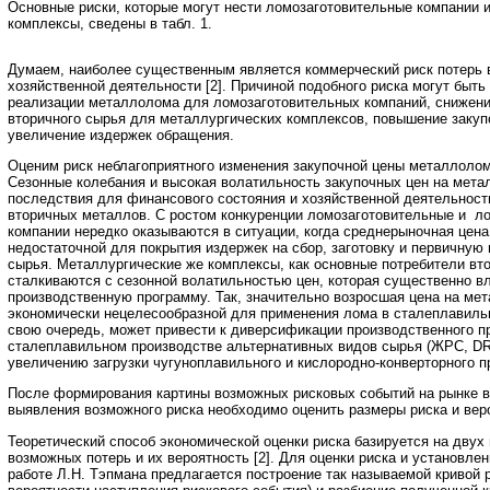
Основные риски, которые могут нести ломозаготовительные компании 
комплексы, сведены в табл. 1.
Думаем, наиболее существенным является коммерческий риск потерь 
хозяйственной деятельности [2]. Причиной подобного риска могут быт
реализации металлолома для ломозаготовительных компаний, снижени
вторичного сырья для металлургических комплексов, повышение закуп
увеличение издержек обращения.
Оценим риск неблагоприятного изменения закупочной цены металлолом
Сезонные колебания и высокая волатильность закупочных цен на мет
последствия для финансового состояния и хозяйственной деятельност
вторичных металлов. С ростом конкуренции ломозаготовительные и 
компании нередко оказываются в ситуации, когда среднерыночная цен
недостаточной для покрытия издержек на сбор, заготовку и первичную 
сырья. Металлургические же комплексы, как основные потребители вто
сталкиваются с сезонной волатильностью цен, которая существенно в
производственную программу. Так, значительно возросшая цена на ме
экономически нецелесообразной для применения лома в сталеплавильн
свою очередь, может привести к диверсификации производственного п
сталеплавильном производстве альтернативных видов сырья (ЖРС, DRI
увеличению загрузки чугуноплавильного и кислородно-конверторного п
После формирования картины возможных рисковых событий на рынке 
выявления возможного риска необходимо оценить размеры риска и веро
Теоретический способ экономической оценки риска базируется на двух
возможных потерь и их вероятность [2]. Для оценки риска и установле
работе Л.Н. Тэпмана предлагается построение так называемой кривой 