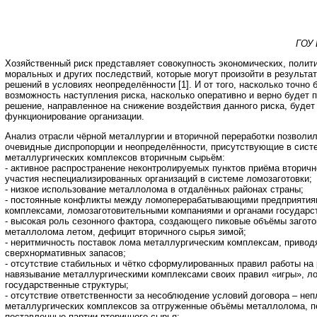
ГОУ 
Хозяйственный риск представляет совокупность экономических, полити
моральных и других последствий, которые могут произойти в результа
решений в условиях неопределённости [1]. И от того, насколько точно 
возможность наступления риска, насколько оперативно и верно будет 
решение, направленное на снижение воздействия данного риска, буде
функционирование организации.
Анализ отрасли чёрной металлургии и вторичной переработки позволи
очевидные диспропорции и неопределённости, присутствующие в сист
металлургических комплексов вторичным сырьём:
- активное распространение неконтролируемых пунктов приёма вторичн
участия неспециализированных организаций в системе ломозаготовки;
- низкое использование металлолома в отдалённых районах страны;
- постоянные конфликты между ломоперерабатывающими предприятия
комплексами, ломозаготовительными компаниями и органами государс
- высокая роль сезонного фактора, создающего пиковые объёмы загото
металлолома летом, дефицит вторичного сырья зимой;
- неритмичность поставок лома металлургическим комплексам, привод
сверхнормативных запасов;
- отсутствие стабильных и чётко сформулированных правил работы на
навязывание металлургическими комплексами своих правил «игры», ло
государственные структуры;
- отсутствие ответственности за несоблюдение условий договора – не
металлургических комплексов за отгруженные объёмы металлолома, п
поставленные партии вторичного сырья;