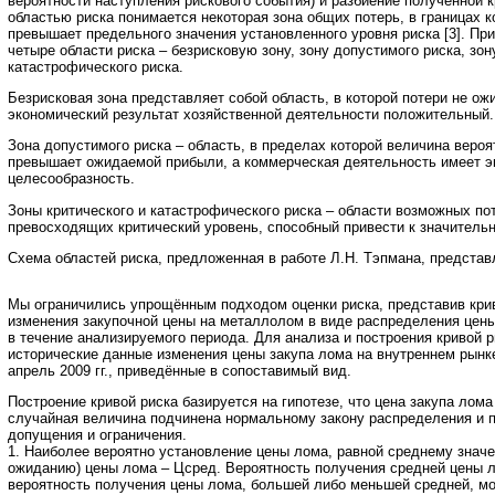
вероятности наступления рискового события) и разбиение полученной к
областью риска понимается некоторая зона общих потерь, в границах к
превышает предельного значения установленного уровня риска [3]. Пр
четыре области риска – безрисковую зону, зону допустимого риска, зон
катастрофического риска.
Безрисковая зона представляет собой область, в которой потери не ож
экономический результат хозяйственной деятельности положительный.
Зона допустимого риска – область, в пределах которой величина вероя
превышает ожидаемой прибыли, а коммерческая деятельность имеет 
целесообразность.
Зоны критического и катастрофического риска – области возможных по
превосходящих критический уровень, способный привести к значительн
Схема областей риска, предложенная в работе Л.Н. Тэпмана, представл
Мы ограничились упрощённым подходом оценки риска, представив кри
изменения закупочной цены на металлолом в виде распределения цен
в течение анализируемого периода. Для анализа и построения кривой 
исторические данные изменения цены закупа лома на внутреннем рынке
апрель 2009 гг., приведённые в сопоставимый вид.
Построение кривой риска базируется на гипотезе, что цена закупа лома
случайная величина подчинена нормальному закону распределения и
допущения и ограничения.
1. Наиболее вероятно установление цены лома, равной среднему знач
ожиданию) цены лома – Цсред. Вероятность получения средней цены л
вероятность получения цены лома, большей либо меньшей средней, мо