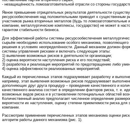
- незащищённость ломозаготовительной отрасли со стороны государст
Явное превышение отрицательных результатов деятельности сущест
ресурсообеспечения над положительными приводит к существенным ри
участников рынка вторичных металлов (будь то ломозаготовительные
компании, металлургические комплексы, государство) не может в нас
гарантом стабильности бизнеса.
Для эффективной работы системы ресурсообеспечения металлургичес
сырьём необходимо использование особого механизма, позволяющего 
решения в условиях неопределённости. Данный механизм должен форм
системы управления рисками и включать следующие этапы:
1) выявление возможных рисков в деятельности организации;
2) оценка вероятности наступления риска и его последствий;
3) разработка и реализация мероприятий по предотвращению либо уме
4) оценка эффективности реализованных мероприятий.
Каждый из перечисленных этапов подразумевает разработку и выполне
например, этап выявления возможных рисков подразумевает выполнен
дополняющих друг друга процедур – проведение качественного и коли
качественного анализа состоит в определении факторов риска, т. е. и
возможных видов риска и в установлении потенциальных областей возн
Количественный анализ предполагает численное определение размеро
вероятности их наступления, оценку степени приемлемости риска для
компании.
Рассмотрим применение перечисленных этапов механизма оценки риск
алгоритм работы данного механизма (рис. 1).