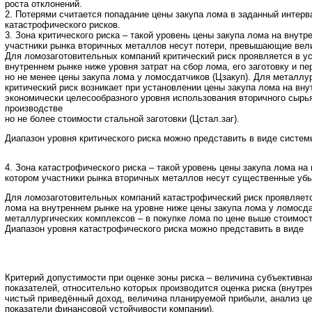
роста отклонений.
2. Потерями считается попадание цены закупа лома в заданный интерв
катастрофического рисков.
3. Зона критического риска – такой уровень цены закупа лома на внутр
участники рынка вторичных металлов несут потери, превышающие вел
Для ломозаготовительных компаний критический риск проявляется в у
внутреннем рынке ниже уровня затрат на сбор лома, его заготовку и пе
но не менее цены закупа лома у ломосдатчиков (Цзакуп). Для металлу
критический риск возникает при установлении цены закупа лома на вн
экономически целесообразного уровня использования вторичного сырь
производстве
но не более стоимости стальной заготовки (Цстал.заг).
Диапазон уровня критического риска можно представить в виде систем
4. Зона катастрофического риска – такой уровень цены закупа лома на
котором участники рынка вторичных металлов несут существенные убы
Для ломозаготовительных компаний катастрофический риск проявляет
лома на внутреннем рынке на уровне ниже цены закупа лома у ломосда
металлургических комплексов – в покупке лома по цене выше стоимост
Диапазон уровня катастрофического риска можно представить в виде
Критерий допустимости при оценке зоны риска – величина субъективна
показателей, относительно которых производится оценка риска (внутр
чистый приведённый доход, величина планируемой прибыли, анализ це
показатели финансовой устойчивости компании).