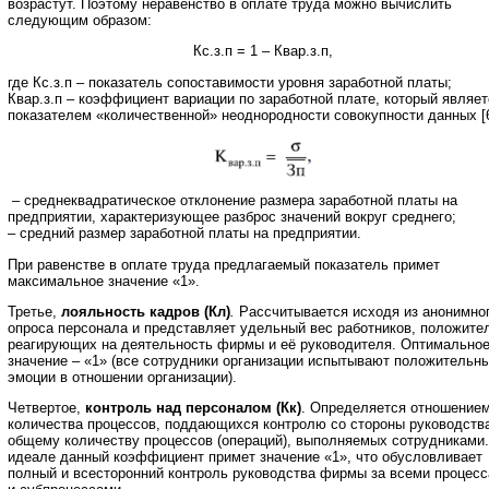
возрастут. Поэтому неравенство в оплате труда можно вычислить
следующим образом:
Кс.з.п = 1 – Квар.з.п,
где Кс.з.п – показатель сопоставимости уровня заработной платы;
Квар.з.п – коэффициент вариации по заработной плате, который являет
показателем «количественной» неоднородности совокупности данных [6
– среднеквадратическое отклонение размера заработной платы на
предприятии, характеризующее разброс значений вокруг среднего;
– средний размер заработной платы на предприятии.
При равенстве в оплате труда предлагаемый показатель примет
максимальное значение «1».
Третье,
лояльность кадров (Кл)
.
Рассчитывается исходя из анонимно
опроса персонала и представляет удельный вес работников, положите
реагирующих на деятельность фирмы и её руководителя. Оптимально
значение – «1» (все сотрудники организации испытывают положительн
эмоции в отношении организации).
Четвертое,
контроль над персоналом (Кк)
. Определяется отношение
количества процессов, поддающихся контролю со стороны руководства
общему количеству процессов (операций), выполняемых сотрудниками.
идеале данный коэффициент примет значение «1», что обусловливает
полный и всесторонний контроль руководства фирмы за всеми процес