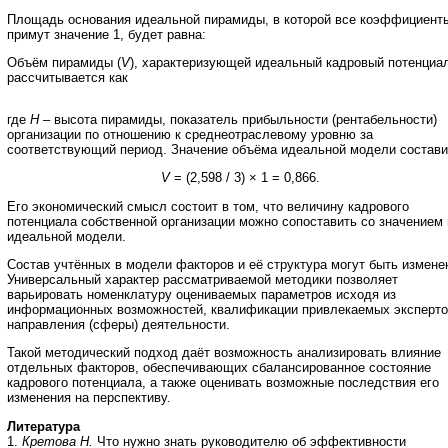
Площадь основания идеальной пирамиды, в которой все коэффициент
примут значение 1, будет равна:
Объём пирамиды (
V
), характеризующей идеальный кадровый потенциа
рассчитывается как
где
Н
– высота пирамиды, показатель прибыльности (рентабельности)
организации по отношению к среднеотраслевому уровню за
соответствующий период. Значение объёма идеальной модели состави
V
= (2,598 / 3) × 1 = 0,866.
Его экономический смысл состоит в том, что величину кадрового
потенциала собственной организации можно сопоставить со значением 
идеальной модели.
Состав учтённых в модели факторов и её структура могут быть измене
Универсальный характер рассматриваемой методики позволяет
варьировать номенклатуру оцениваемых параметров исходя из
информационных возможностей, квалификации привлекаемых эксперто
направления (сферы) деятельности.
Такой методический подход даёт возможность анализировать влияние
отдельных факторов, обеспечивающих сбалансированное состояние
кадрового потенциала, а также оценивать возможные последствия его
изменения на перспективу.
Литература
1.
Кретова Н.
Что нужно знать руководителю об эффективности