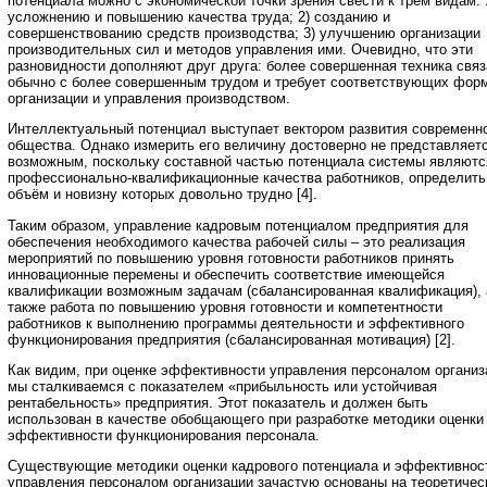
потенциала можно с экономической точки зрения свести к трём видам: 
усложнению и повышению качества труда; 2) созданию и
совершенствованию средств производства; 3) улучшению организации
производительных сил и методов управления ими. Очевидно, что эти
разновидности дополняют друг друга: более совершенная техника связ
обычно с более совершенным трудом и требует соответствующих фор
организации и управления производством.
Интеллектуальный потенциал выступает вектором развития современн
общества. Однако измерить его величину достоверно не представляет
возможным, поскольку составной частью потенциала системы являютс
профессионально-квалификационные качества работников, определить
объём и новизну которых довольно трудно [4].
Таким образом, управление кадровым потенциалом предприятия для
обеспечения необходимого качества рабочей силы – это реализация
мероприятий по повышению уровня готовности работников принять
инновационные перемены и обеспечить соответствие имеющейся
квалификации возможным задачам (сбалансированная квалификация), 
также работа по повышению уровня готовности и компетентности
работников к выполнению программы деятельности и эффективного
функционирования предприятия (сбалансированная мотивация) [2].
Как видим, при оценке эффективности управления персоналом организ
мы сталкиваемся с показателем «прибыльность или устойчивая
рентабельность» предприятия. Этот показатель и должен быть
использован в качестве обобщающего при разработке методики оценки
эффективности функционирования персонала.
Существующие методики оценки кадрового потенциала и эффективнос
управления персоналом организации зачастую основаны на теоретичес