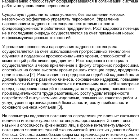
наращиванию способствует сформировавшаяся в организации система
работы по управлению персоналом.
Существуют дополнительные условия, без выполнения которых
невозможно эффективно управлять персоналом. Управление
наращиванием кадрового потенциала неотделимо от роста
фондовооружённости работников предприятия. Рост кадрового потенци
не в последнюю очередь осуществляется за счёт применения новых
инфокоммуникационных технологий.
Управление процессами наращивания кадрового потенциала
осуществляется за счёт использования прогрессивных технологий
обучения и поддержки профессионального уровня, способностей и
компетенций работников предприятия. Рост кадрового потенциала
осуществляется и через привлечение в фирму сторонних профессиона
способных на более высоком уровне решать стоящие перед предприят
цели и задачи [2]. Реализация на предприятии подобной кадровой поли
должна привести к развитию бизнеса, сокращению издержек, повышен
способности быстро адаптироваться к изменениям внешней и внутренн
среды, внедрению новаций в производство и продукцию, повышению
производительности труда работающих, росту удовлетворённости
потребителей выпускаемыми изделиями, повышению качества работ и
услуг, уровня организационной безопасности, росту прибыльности
основного бизнеса компании [3].
На параметры кадрового потенциала определяющее влияние оказывае
величина интеллектуального потенциала организации. Знания, опыт,
навыки и способность физических лиц в форме интеллектуального
потенциала являются единой экономической ценностью данного объек
бизнеса. Отсюда разнообразие форм материализации интеллектуально