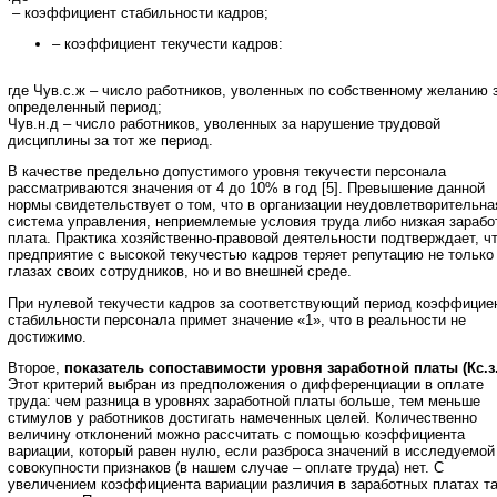
– коэффициент стабильности кадров;
– коэффициент текучести кадров:
где Чув.с.ж – число работников, уволенных по собственному желанию 
определенный период;
Чув.н.д – число работников, уволенных за нарушение трудовой
дисциплины за тот же период.
В качестве предельно допустимого уровня текучести персонала
рассматриваются значения от 4 до 10% в год [5]. Превышение данной
нормы свидетельствует о том, что в организации неудовлетворительна
система управления, неприемлемые условия труда либо низкая зарабо
плата. Практика хозяйственно-правовой деятельности подтверждает, ч
предприятие с высокой текучестью кадров теряет репутацию не только
глазах своих сотрудников, но и во внешней среде.
При нулевой текучести кадров за соответствующий период коэффицие
стабильности персонала примет значение «1», что в реальности не
достижимо.
Второе,
показатель сопоставимости уровня заработной платы (Кс.з
Этот критерий выбран из предположения о дифференциации в оплате
труда: чем разница в уровнях заработной платы больше, тем меньше
стимулов у работников достигать намеченных целей. Количественно
величину отклонений можно рассчитать с помощью коэффициента
вариации, который равен нулю, если разброса значений в исследуемой
совокупности признаков (в нашем случае – оплате труда) нет. С
увеличением коэффициента вариации различия в заработных платах т