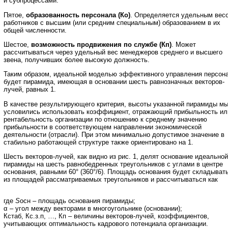
и субпроцессами.
Пятое,
образованность персонала (Ко)
. Определяется удельным вес
работников с высшим (или средним специальным) образованием в их
общей численности.
Шестое,
возможность продвижения по службе (Кп)
. Может
рассчитываться через удельный вес менеджеров среднего и высшего
звена, получивших более высокую должность.
Таким образом, идеальной моделью эффективного управления персон
будет пирамида, имеющая в основании шесть равнозначных векторов-
лучей, равных 1.
В качестве результирующего критерия, высоты указанной пирамиды м
условились использовать коэффициент, отражающий прибыльность ил
рентабельность организации по отношению к среднему значению
прибыльности в соответствующем направлении экономической
деятельности (отрасли). При этом минимально допустимое значение в
стабильно работающей структуре также ориентировано на 1.
Шесть векторов-лучей, как видно из рис. 1, делят основание идеальной
пирамиды на шесть равнобедренных треугольников с углами в центре
основания, равными 60° (360°/6). Площадь основания будет складыват
из площадей рассматриваемых треугольников и рассчитываться как
где
S
осн – площадь основания пирамиды;
α – угол между векторами в многоугольнике (основании);
Кстаб, Кс.з.п, …, Кп – величины векторов-лучей, коэффициентов,
учитывающих оптимальность кадрового потенциала организации.