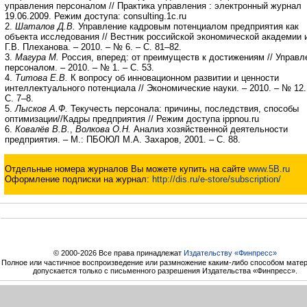
управления персоналом // Практика управления : электронный журнал
19.06.2009. Режим доступа: consulting.1c.ru
2.
Шаталов Д.В.
Управление кадровым потенциалом предприятия как
объекта исследования // Вестник российской экономической академии 
Г.В. Плеханова. – 2010. – № 6. – С. 81–82.
3.
Магура М.
Россия, вперед: от преимуществ к достижениям // Управл
персоналом. – 2010. – № 1. – С. 53.
4.
Титова Е.В.
К вопросу об инновационном развитии и ценности
интеллектуального потенциала // Экономические науки. – 2010. – № 12.
С. 7–8.
5.
Лысков А.Ф.
Текучесть персонала: причины, последствия, способы
оптимизации//Кадры предприятия // Режим доступа ippnou.ru
6.
Ковалёв В.В.
,
Волкова О.Н.
Анализ хозяйственной деятельности
предприятия. – М.: ПБОЮЛ М.А. Захаров, 2001. – С. 88.
Отдельные номера журналов Вы можете купить на сайте
www.5B.ru
Оформление подписки на журнал:
http://dis.ru/e-store/subscription/
© 2000-2026 Все права принадлежат
Издательству «Финпресс»
Полное или частичное воспроизведение или размножение каким-либо способом мате
допускается только с письменного разрешения Издательства «Финпресс».