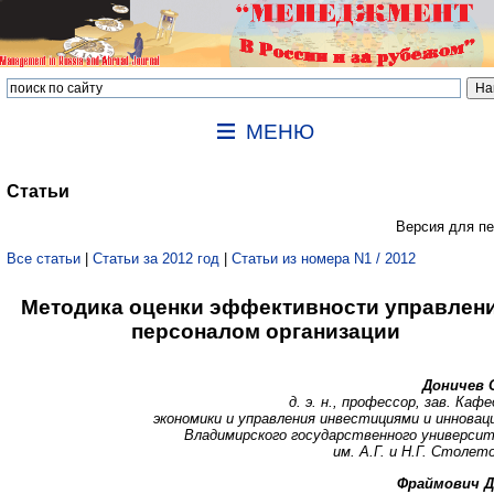
МЕНЮ
Статьи
Версия для пе
Все статьи
|
Статьи за 2012 год
|
Статьи из номера N1 / 2012
Методика оценки эффективности управлен
персоналом организации
Доничев О
д. э. н., профессор, зав. Каф
экономики и управления инвестициями и инновац
Владимирского государственного универси
им. А.Г. и Н.Г. Столет
Фраймович Д