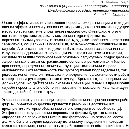
к. э. н., доцент ка
экономики и управления инвестициями и инновац
Владимирского государственного универси
А.Г. и Н.Г. Столет
Оценка эффективности управления персоналом организации и методик
оценки эффективности управления кадрами должны занимать ведущее
место во всей системе управления персоналом. Очевидно, что эти
показатели должны отражать состояние кадров фирмы, их
образовательный уровень, стабильность, удовлетворённость персонал
заработком, социальными условиями, возможностями продвижения по
службе. А это означает, что должна быть выстроена организационная
структура предприятия, отвечающая его стратегии, целям и миссии,
созданы принципы формирования основных структурных подразделени
закреплённых в штатном расписании, основных регламентах и бизнес-
процессах, определены ключевые функции, полномочия и права,
обязанности и ответственность как руководителей подразделений, так 
рядовых исполнителей, показатели определения эффективности работ
менеджеров и руководимых ими структур. Кроме того, на предприятии
должна успешно действовать система мотивации, оценки и продвижени
службе персонала, его обучения, развития и повышения квалификации,
также достойной оплаты труда.
Указанная совокупность индикаторов, обеспечивающая успешную рабо
фирмы, объективно должна привести к рыночным достижениям
предприятия, которые обеспечивают его конкурентоспособность [1].
Эффективность управления персоналом фирмы будет во многом
определяться перечисленными выше факторами, но ведущее место
должно быть отведено кадровому потенциалу предприятия, который
заложен в знаниях, навыках, опыте работающего на нём контингента. Е