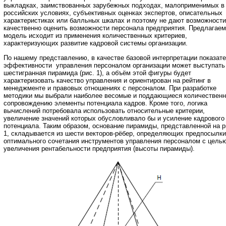
выкладках, заимствованных зарубежных подходах, малоприменимых в
российских условиях, субъективных оценках экспертов, описательных
характеристиках или балльных шкалах и поэтому не дают возможности
качественно оценить возможности персонала предприятия. Предлагае
модель исходит из применения количественных критериев,
характеризующих развитие кадровой системы организации.
По нашему представлению, в качестве базовой интерпретации показат
эффективности управления персоналом организации может выступать
шестигранная пирамида (рис. 1), а объём этой фигуры будет
характеризовать качество управления и ориентирован на рейтинг в
менеджменте и правовых отношениях с персоналом. При разработке
методики мы выбрали наиболее весомые и поддающиеся количествен
сопровождению элементы потенциала кадров. Кроме того, логика
вычислений потребовала использовать относительные критерии,
увеличение значений которых обусловливало бы и усиление кадрового
потенциала. Таким образом, основание пирамиды, представленной на р
1, складывается из шести векторов-рёбер, определяющих предпосылки
оптимального сочетания инструментов управления персоналом с цель
увеличения рентабельности предприятия (высоты пирамиды).