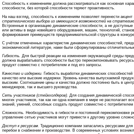
Способность к изменениям должна рассматриваться как основная хара
способности, без которой способности теряют проактивность.
На наш взгляд, способность к изменениям позволяет перенести акцен
стратегического выбора из имеющихся возможностей на стратегию
Встроенные в организацию динамические способности, а не доступные
или активы в виде новейшего оборудования, машин, технологий, стано
формирования преимуществ предпринимательской структуры в конкуре
С учётом отмеченных характеристик динамических способностей, пред
экономической литературе, нами были сформулированы отличительные 
Гибкость.
Для быстрой реакции на изменения окружающей среды пред
должна вырабатывать способности быстро перекомпоновывать ресурсы
продукт совместно с потребителем и под его запросы.
Качество и издержки
. Гибкость выработки динамических способностей 
качество или высокие издержки. Уровень качества выпускаемой продук
высоким. Соотношение цены и качества должно постоянно быть в цент
менеджеров, так и высшего руководства.
Сеть участников (стейкхолдеров).
Для создания динамической спосо
многих участников, так как ни одна компания в мире не располагает в
знаний, умений, способных создать продукт совместно с потребителем 
Сложность.
Необходимость в гибкости и постоянной перекомпоновке р
управление сетью участников могут привести к другому уровню сложн
Доступ к ресурсам
. Традиционно компании запасались ресурсами для 
перебои в снабжении и производстве. В современных условиях возник