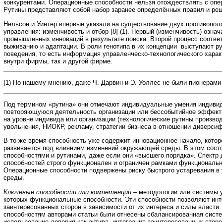
конкурентами. Операционные способности нельзя отождествлять с оп
Рутины представляют собой набор заранее определённых правил и ре
Нельсон и Уинтер впервые указали на существование двух противопо
управления: изменчивость и отбор [8] (1). Первый (изменчивость) озна
промышленных инноваций в результате поиска. Второй процесс соотве
выживанию и адаптации. В роли генотипа в их концепции выступают р
поведения, то есть информация управленческо-технологического харак
внутри фирмы, так и другой фирме.
(1) По нашему мнению, даже Ч. Дарвин и Э. Уоллес не были пионерами
Под термином «рутина» они отмечают индивидуальные умения индивид
повторяющуюся деятельность организации или бессобытийное эффект
на уровне индивида или организации (технологические рутины произво
увольнения, НИОКР, рекламу, стратегии бизнеса в отношении диверсиф
В то же время способность уже содержит инновационное начало, кото
развивается под влиянием изменений окружающей среды. В этом сост
способностями и рутинами, даже если они «высшего порядка». Спектр
способностей строго функционален и ограничен рамками функциональ
Операционные способности подвержены риску быстрого устаревания в
среды.
Ключевые способности или компетенции –
методологии или системы 
которых функциональные способности. Эти способности позволяют инт
заинтересованных сторон в зависимости от их интереса и силы власти
способностям авторами статьи были отнесены сбалансированная систе
использование доверия как актива, интеграция заинтересованных сторо