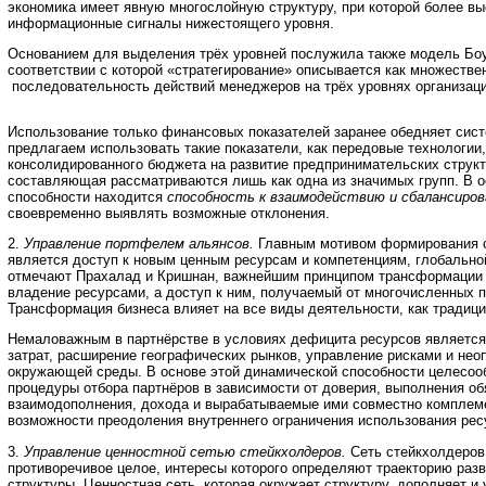
экономика имеет явную многослойную структуру, при которой более вы
информационные сигналы нижестоящего уровня.
Основанием для выделения трёх уровней послужила также модель Бо
соответствии с которой «стратегирование» описывается как множестве
последовательность действий менеджеров на трёх уровнях организацио
Использование только финансовых показателей заранее обедняет сист
предлагаем использовать такие показатели, как передовые технологии
консолидированного бюджета на развитие предпринимательских струк
составляющая рассматриваются лишь как одна из значимых групп. В о
способности находится
способность к взаимодействию и сбалансиро
своевременно выявлять возможные отклонения.
2.
Управление портфелем альянсов.
Главным мотивом формирования с
является доступ к новым ценным ресурсам и компетенциям, глобальной
отмечают Прахалад и Кришнан, важнейшим принципом трансформации 
владение ресурсами, а доступ к ним, получаемый от многочисленных п
Трансформация бизнеса влияет на все виды деятельности, как традици
Немаловажным в партнёрстве в условиях дефицита ресурсов являетс
затрат, расширение географических рынков, управление рисками и не
окружающей среды. В основе этой динамической способности целесоо
процедуры отбора партнёров в зависимости от доверия, выполнения об
взаимодополнения, дохода и вырабатываемые ими совместно комплем
возможности преодоления внутреннего ограничения использования рес
3.
Управление ценностной сетью стейкхолдеров.
Сеть стейкхолдеров
противоречивое целое, интересы которого определяют траекторию раз
структуры. Ценностная сеть, которая окружает структуру, дополняет и