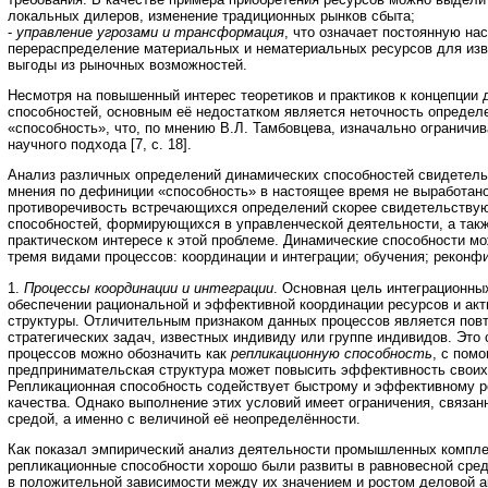
локальных дилеров, изменение традиционных рынков сбыта;
-
управление угрозами и трансформация
, что означает постоянную нас
перераспределение материальных и нематериальных ресурсов для из
выгоды из рыночных возможностей.
Несмотря на повышенный интерес теоретиков и практиков к концепции
способностей, основным её недостатком является неточность определ
«способность», что, по мнению В.Л. Тамбовцева, изначально ограничив
научного подхода [7, с. 18].
Анализ различных определений динамических способностей свидетельс
мнения по дефиниции «способность» в настоящее время не выработан
противоречивость встречающихся определений скорее свидетельствую
способностей, формирующихся в управленческой деятельности, а такж
практическом интересе к этой проблеме. Динамические способности мо
тремя видами процессов: координации и интеграции; обучения; реконф
1.
Процессы координации и интеграции
. Основная цель интеграционны
обеспечении рациональной и эффективной координации ресурсов и ак
структуры. Отличительным признаком данных процессов является пов
стратегических задач, известных индивиду или группе индивидов. Это
процессов можно обозначить как
репликационную способность
, с пом
предпринимательская структура может повысить эффективность своих
Репликационная способность содействует быстрому и эффективному 
качества. Однако выполнение этих условий имеет ограничения, связан
средой, а именно с величиной её неопределённости.
Как показал эмпирический анализ деятельности промышленных компле
репликационные способности хорошо были развиты в равновесной сред
в положительной зависимости между их значением и ростом деловой а