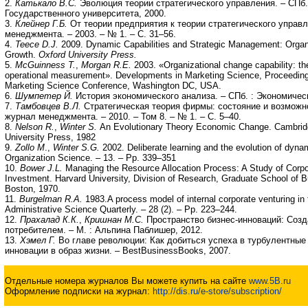
2.
Катькало В.С.
Эволюция теории стратегического управления. – СПб.
Государственного университета, 2000.
3.
Клейнер Г.Б.
От теории предприятия к теории стратегического управл
менеджмента. – 2003. – № 1. – С. 31–56.
4.
Teece D.J.
2009. Dynamic Capabilities and Strategic Management: Organi
Growth.
Oxford University Press.
5.
McGuinness T.
,
Morgan R.E.
2003. «Organizational change capability: the
operational measurement». Developments in Marketing Science, Proceedin
Marketing Science Conference, Washington DC, USA.
6.
Шумпетер Й.
История экономического анализа. – СПб. : Экономичес
7.
Тамбовцев В.Л.
Стратегическая теория фирмы: состояние и возможно
журнал менеджмента. – 2010. – Том 8. – № 1. – С. 5–40.
8.
Nelson R.
,
Winter S.
An Evolutionary Theory Economic Change. Cambridg
University Press, 1982
9.
Zollo M
.,
Winter S.G.
2002. Deliberate learning and the evolution of dynam
Organization Science. – 13. – Pp. 339–351
10.
Bower J.L.
Managing the Resource Allocation Process: A Study of Corpo
Investment. Harvard University, Division of Research, Graduate School of B
Boston, 1970.
11.
Burgelman R.A.
1983.A process model of internal corporate venturing in t
Administrative Science Quarterly. – 28 (2). – Pp. 223–244.
12.
Прахалад К.К.
,
Кришнан М.С.
Пространство бизнес-инноваций: Созд
потребителем. – М. : Альпина Паблишер, 2012.
13.
Хэмел Г.
Во главе революции: Как добиться успеха в турбулентные
инновации в образ жизни. – BestBusinessBooks, 2007.
Отдельные номера журналов Вы можете купить на сайте
www.5B.ru
Оформление подписки на журнал:
http://dis.ru/e-store/subscription/