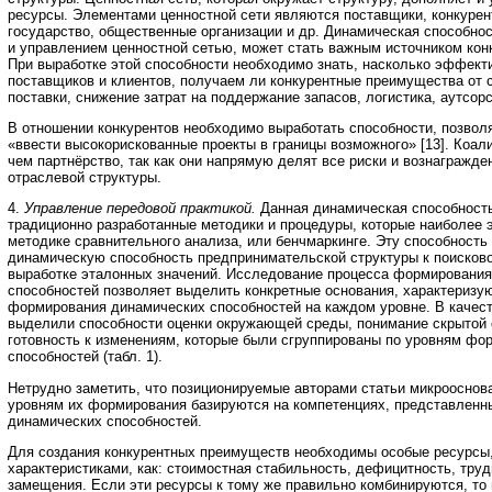
ресурсы. Элементами ценностной сети являются поставщики, конкурен
государство, общественные организации и др. Динамическая способнос
и управлением ценностной сетью, может стать важным источником ко
При выработке этой способности необходимо знать, насколько эффект
поставщиков и клиентов, получаем ли конкурентные преимущества от с
поставки, снижение затрат на поддержание запасов, логистика, аутсорс
В отношении конкурентов необходимо выработать способности, позво
«ввести высокорискованные проекты в границы возможного» [13]. Коал
чем партнёрство, так как они напрямую делят все риски и вознагражд
отраслевой структуры.
4.
Управление передовой практикой.
Данная динамическая способность,
традиционно разработанные методики и процедуры, которые наиболее
методике сравнительного анализа, или бенчмаркинге. Эту способность
динамическую способность предпринимательской структуры к поисково
выработке эталонных значений. Исследование процесса формировани
способностей позволяет выделить конкретные основания, характеризу
формирования динамических способностей на каждом уровне. В качес
выделили способности оценки окружающей среды, понимание скрытой 
готовность к изменениям, которые были сгруппированы по уровням фо
способностей (табл. 1).
Нетрудно заметить, что позиционируемые авторами статьи микрооснов
уровням их формирования базируются на компетенциях, представлен
динамических способностей.
Для создания конкурентных преимуществ необходимы особые ресурсы,
характеристиками, как: стоимостная стабильность, дефицитность, труд
замещения. Если эти ресурсы к тому же правильно комбинируются, то