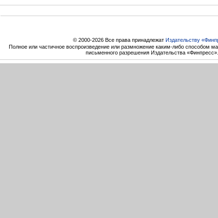
© 2000-2026 Все права принадлежат
Издательству «Финп
Полное или частичное воспроизведение или размножение каким-либо способом ма
письменного разрешения Издательства «Финпресс»