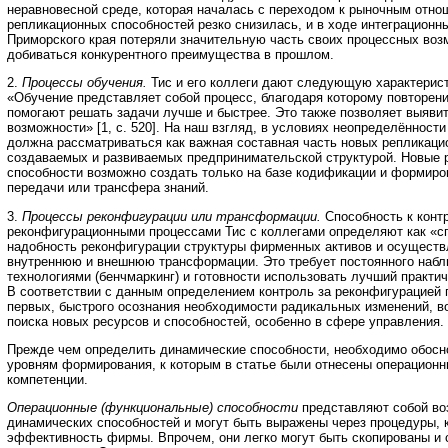
неравновесной среде, которая началась с переходом к рыночным отн
репликационных способностей резко снизилась, и в ходе интеграционн
Приморского края потеряли значительную часть своих процессных во
добиваться конкурентного преимущества в прошлом.
2.
Процессы обучения.
Тис и его коллеги дают следующую характерист
«Обучение представляет собой процесс, благодаря которому повторен
помогают решать задачи лучше и быстрее. Это также позволяет выяви
возможности» [1, с. 520]. На наш взгляд, в условиях неопределённост
должна рассматриваться как важная составная часть новых репликаци
создаваемых и развиваемых предпринимательской структурой. Новые 
способности возможно создать только на базе кодификации и формиро
передачи или трансфера знаний.
3.
Процессы реконфигурации или трансформации.
Способность к конт
реконфигурационными процессами Тис с коллегами определяют как «с
надобность реконфигурации структуры фирменных активов и осущест
внутреннюю и внешнюю трансформации. Это требует постоянного набл
технологиями (бенчмаркинг) и готовности использовать лучший практиче
В соответствии с данным определением контроль за реконфигурацией п
первых, быстрого осознания необходимости радикальных изменений, во
поиска новых ресурсов и способностей, особенно в сфере управления.
Прежде чем определить динамические способности, необходимо обосн
уровням формирования, к которым в статье были отнесены операцион
компетенции.
Операционные (функциональные) способности
представляют собой во
динамических способностей и могут быть выражены через процедуры,
эффективность фирмы. Впрочем, они легко могут быть скопированы и