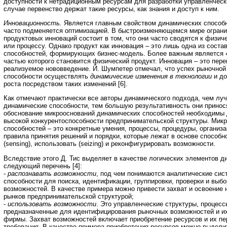
доступности к нетрадиционным ресурсам для разработки управленческ
случае первенство держат такие ресурсы, как знания и доступ к ним.
Инновационность.
Является главным свойством динамических способно
часто подменяется оптимизацией. В быстроизменяющемся мире огран
продуктовых инноваций состоит в том, что они часто сводятся к физич
или процессу. Однако продукт как инновация – это лишь одна из сос
способностей, формирующих бизнес-модель. Более важным является «
частью которого становится физический продукт. Инновация – это пер
реализуемое нововведение. Й. Шумпетер отмечал, что успех рыночной
способности осуществлять
динамические изменения в технологии
и д
роста посредством таких изменений [6].
Как отмечают практически все авторы динамического подхода, чем лу
динамические способности, тем большую результативность они принос
обоснование микрооснований динамических способностей необходимы
высокой конкурентоспособности предпринимательской структуры. Мик
способностей – это конкретные умения, процессы, процедуры, организ
правила принятия решений и порядки, которые лежат в основе способн
(sensing), использовать (seizing) и реконфигурировать возможности.
Вследствие этого Д. Тис выделяет в качестве логических элементов д
следующий перечень [4]:
-
распознавать возможности
, под чем понимаются аналитические си
способности для поиска, идентификации, группировки, проверки и выб
возможностей. В качестве примера можно привести захват и освоение
рынков предпринимательской структурой;
-
использовать
возможности
. Это управленческие структуры, процесс
предназначенные для идентифицирования рыночных возможностей и их
фирмы. Захват возможностей включает приобретение ресурсов и их п
требования. В качестве примера приобретения ресурсов можно выдели