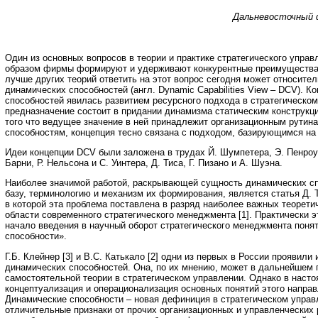
Дальневосточный 
Один из основных вопросов в теории и практике стратегического управл
образом фирмы формируют и удерживают конкурентные преимущества.
лучше других теорий ответить на этот вопрос сегодня может относител
динамических способностей (англ. Dynamic Capabilities View – DCV). 
способностей явилась развитием ресурсного подхода в стратегическом
предназначение состоит в придании динамизма статическим конструкц
того что ведущее значение в ней принадлежит организационным рутин
способностям, концепция тесно связана с подходом, базирующимся на 
Идеи концепции DCV были заложена в трудах Й. Шумпетера, Э. Пенроу
Барни, Р. Нельсона и С. Уинтера, Д. Тиса, Г. Пизано и А. Шуэна.
Наиболее значимой работой, раскрывающей сущность динамических сп
базу, терминологию и механизм их формирования, является статья Д. Т
в которой эта проблема поставлена в разряд наиболее важных теорети
области современного стратегического менеджмента [1]. Практически 
начало введения в научный оборот стратегического менеджмента поня
способности».
Г.Б. Клейнер [3] и В.С. Катькало [2] одни из первых в России проявили
динамических способностей. Она, по их мнению, может в дальнейшем 
самостоятельной теории в стратегическом управлении. Однако в наст
концептуализация и операционализация основных понятий этого направ
Динамические способности – новая дефиниция в стратегическом упра
отличительные признаки от прочих организационных и управленческих