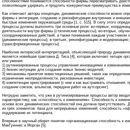
способностями понимаются способности фирмы пересматривать дейст
позволяющие удержать и продлить конкурентные преимущества в изм
Как отмечают авторы концепции, динамические способности можно опр
фирмы к интеграции, созданию и реконфигурации внутренних и внешних
быстрые изменения окружающей среды [1, с. 515]. В силу этого опред
процессы должны выполнять три основные роли: во-первых, координац
деятельности внутри фирмы (статические процессы); во-вторых, обуче
скоординированных действий, а также понимание каждым участником 
(динамические процессы); в-третьих, реконфигурацию и модернизацию
(трансформационные процессы).
Наиболее интересной интерпретацией, объясняющей природу динамиче
является новейшая трактовка Д. Тиса [4], которая включает четыре ор
или умения:
1) рутинизированные процессы управления инновациями и изменениями
2) бизнес-интуицию для создания новых бизнес-моделей;
3) механизмы принятия инвестиционных решений, таких как определени
ограничение неопределённости, рискованные инвестиции;
4) компетенции оркестрирования (с кем и как выстраивать отношения, 
создании союзов, альянсов, передаче работ на аутсорсинг).
Нетрудно заметить, что уже в рутинизированные процессы автор ввод
характеристику, как «способность к изменениям». Способность к измен
основе всех динамических способностей она должна присутствовать. Д
из трёх элементов: база для непрерывных изменений; способность «оф
поддержание их потенциала.
Впервые в научный оборот понятие «организационная способность к и
МакГуиннес и Морган [5].