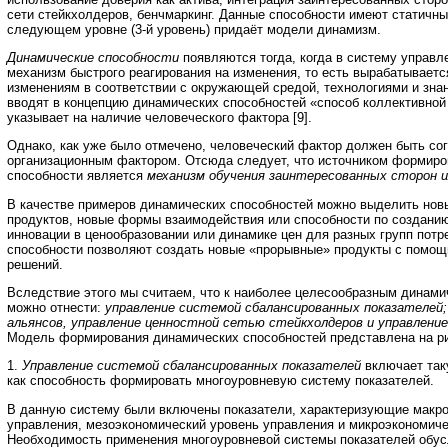
сети стейкхолдеров, бенчмаркинг. Данные способности имеют статичны
следующем уровне (3-й уровень) придаёт модели динамизм.
Динамические способности
появляются тогда, когда в систему управл
механизм быстрого реагирования на изменения, то есть вырабатываетс
изменениям в соответствии с окружающей средой, технологиями и зна
вводят в концепцию динамических способностей «способ коллективной
указывает на наличие человеческого фактора [9].
Однако, как уже было отмечено, человеческий фактор должен быть со
организационным фактором. Отсюда следует, что источником формиро
способности является
механизм обучения заинтересованных сторон и
В качестве примеров динамических способностей можно выделить новы
продуктов, новые формы взаимодействия или способности по созданию
инновации в ценообразовании или динамике цен для разных групп потр
способности позволяют создать новые «прорывные» продукты с помо
решений.
Вследствие этого мы считаем, что к наиболее целесообразным динам
можно отнести:
управление системой сбалансированных показателей
альянсов, управление ценностной сетью стейкхолдеров и управление
Модель формирования динамических способностей представлена на ри
1.
Управление системой сбалансированных показателей
включает та
как способность формировать многоуровневую систему показателей.
В данную систему были включены показатели, характеризующие макр
управления, мезоэкономический уровень управления и микроэкономиче
Необходимость применения многоуровневой системы показателей обус