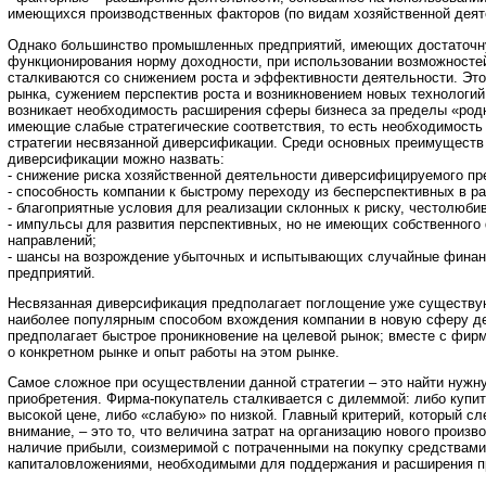
имеющихся производственных факторов (по видам хозяйственной деят
Однако большинство промышленных предприятий, имеющих достаточн
функционирования норму доходности, при использовании возможносте
сталкиваются со снижением роста и эффективности деятельности. Эт
рынка, сужением перспектив роста и возникновением новых технологий
возникает необходимость расширения сферы бизнеса за пределы «родн
имеющие слабые стратегические соответствия, то есть необходимость
стратегии несвязанной диверсификации. Среди основных преимуществ
диверсификации можно назвать:
- снижение риска хозяйственной деятельности диверсифицируемого пр
- способность компании к быстрому переходу из бесперспективных в р
- благоприятные условия для реализации склонных к риску, честолюби
- импульсы для развития перспективных, но не имеющих собственного
направлений;
- шансы на возрождение убыточных и испытывающих случайные финан
предприятий.
Несвязанная диверсификация предполагает поглощение уже существу
наиболее популярным способом вхождения компании в новую сферу де
предполагает быстрое проникновение на целевой рынок; вместе с фир
о конкретном рынке и опыт работы на этом рынке.
Самое сложное при осуществлении данной стратегии – это найти нуж
приобретения. Фирма-покупатель сталкивается с дилеммой: либо купи
высокой цене, либо «слабую» по низкой. Главный критерий, который сл
внимание, – это то, что величина затрат на организацию нового произв
наличие прибыли, соизмеримой с потраченными на покупку средствами
капиталовложениями, необходимыми для поддержания и расширения пр