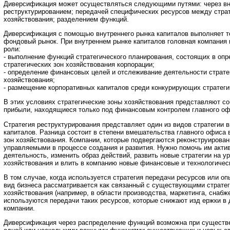
Диверсификация может осуществляться следующими путями: через вн
реструктурированием; передачей специфических ресурсов между стра
хозяйствования; разделением функций.
Диверсификация с помощью внутреннего рынка капиталов выполняет те
фондовый рынок. При внутреннем рынке капиталов головная компания
роли:
- выполнение функций стратегического планирования, состоящих в оп
стратегических зон хозяйствования корпорации;
- определение финансовых целей и отслеживание деятельности страте
хозяйствования;
- размещение корпоративных капиталов среди конкурирующих стратеги
В этих условиях стратегические зоны хозяйствования представляют с
прибыли, находящиеся только под финансовым контролем главного офи
Стратегия реструктурирования представляет один из видов стратегии 
капиталов. Разница состоит в степени вмешательства главного офиса 
зон хозяйствования. Компании, которые подвергаются реконструирова
управляемыми в процессе создания и развития. Нужно помочь им акти
деятельность, изменить образ действий, развить новые стратегии на ур
хозяйствования и влить в компанию новые финансовые и технологическ
В том случае, когда используется стратегия передачи ресурсов или оп
вид бизнеса рассматривается как связанный с существующими страте
хозяйствования (например, в области производства, маркетинга, снаб
используются передачи таких ресурсов, которые снижают изд ержки в
компании.
Диверсификация через распределение функций возможна при существ