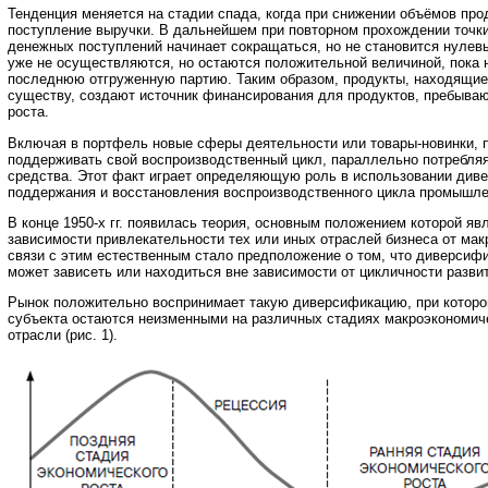
Тенденция меняется на стадии спада, когда при снижении объёмов пр
поступление выручки. В дальнейшем при повторном прохождении точк
денежных поступлений начинает сокращаться, но не становится нулев
уже не осуществляются, но остаются положительной величиной, пока н
последнюю отгруженную партию. Таким образом, продукты, находящиес
существу, создают источник финансирования для продуктов, пребываю
роста.
Включая в портфель новые сферы деятельности или товары-новинки, 
поддерживать свой воспроизводственный цикл, параллельно потребля
средства. Этот факт играет определяющую роль в использовании див
поддержания и восстановления воспроизводственного цикла промышле
В конце 1950-х гг. появилась теория, основным положением которой яв
зависимости привлекательности тех или иных отраслей бизнеса от мак
связи с этим естественным стало предположение о том, что диверсиф
может зависеть или находиться вне зависимости от цикличности разви
Рынок положительно воспринимает такую диверсификацию, при котор
субъекта остаются неизменными на различных стадиях макроэкономиче
отрасли (рис. 1).