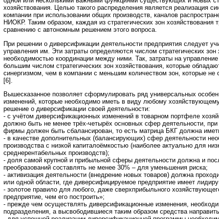
одной или несколькими важными функциями существующих и новых ст
хозяйствования. Целью такого распределения является реализация си
компании при использовании общих производств, каналов распростран
НИОКР. Таким образом, каждая из стратегических зон хозяйствования 
сравнению с автономным решением этого вопроса.
При решении о диверсификации деятельности предприятия следует уч
управления им. Эти затраты определяются числом стратегических зон 
необходимостью координации между ними. Так, затраты на управление
большим числом стратегических зон хозяйствования, которые облада
синергизмом, чем в компании с меньшим количеством зон, которые не
[6].
Вышесказанное позволяет сформулировать ряд универсальных особен
изменений, которые необходимо иметь в виду любому хозяйствующему
решение о диверсификации своей деятельности:
- с учётом диверсификационных изменений в товарном портфеле хозя
должно быть не менее трёх-четырёх основных сфер деятельности, при
фирмы должен быть сбалансирован, то есть матрица БКГ должна иметь
- в качестве дополнительных (балансирующих) сфер деятельности не
производства с низкой капиталоёмкостью (наиболее актуально для ни
среднерентабельных производств);
- доля самой крупной и прибыльной сферы деятельности должна и по
преобразований составлять не менее 30% – для уменьшения риска;
- активизация деятельности (внедрение новых товаров) должна проход
или одной области, где диверсифицируемое предприятие имеет лидир
- золотое правило для любого, даже сверхприбыльного хозяйствующег
предприятие, чем его построить»;
- прежде чем осуществлять диверсификационные изменения, необходи
подразделения, а высвободившиеся таким образом средства направит
- для успешной реализации диверсификационной программы необходим