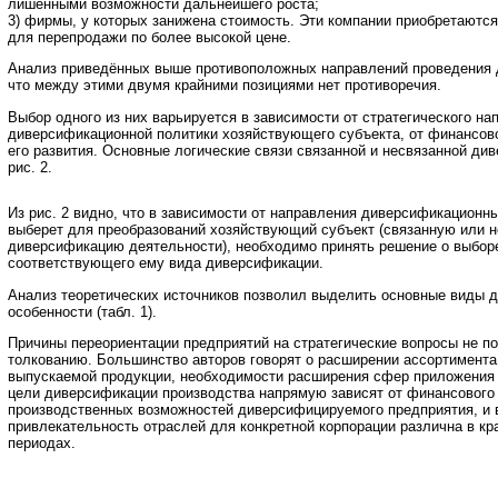
лишёнными возможности дальнейшего роста;
3) фирмы, у которых занижена стоимость. Эти компании приобретаютс
для перепродажи по более высокой цене.
Анализ приведённых выше противоположных направлений проведения 
что между этими двумя крайними позициями нет противоречия.
Выбор одного из них варьируется в зависимости от стратегического на
диверсификационной политики хозяйствующего субъекта, от финансово
его развития. Основные логические связи связанной и несвязанной ди
рис. 2.
Из рис. 2 видно, что в зависимости от направления диверсификационн
выберет для преобразований хозяйствующий субъект (связанную или 
диверсификацию деятельности), необходимо принять решение о выбор
соответствующего ему вида диверсификации.
Анализ теоретических источников позволил выделить основные виды 
особенности (табл. 1).
Причины переориентации предприятий на стратегические вопросы не 
толкованию. Большинство авторов говорят о расширении ассортимента
выпускаемой продукции, необходимости расширения сфер приложения к
цели диверсификации производства напрямую зависят от финансового 
производственных возможностей диверсифицируемого предприятия, и 
привлекательность отраслей для конкретной корпорации различна в кр
периодах.