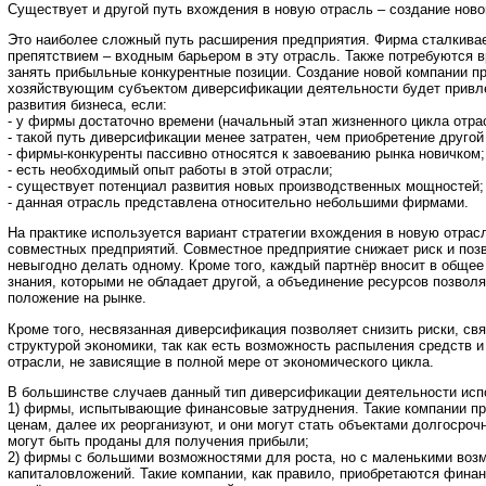
Существует и другой путь вхождения в новую отрасль – создание нов
Это наиболее сложный путь расширения предприятия. Фирма сталкива
препятствием – входным барьером в эту отрасль. Также потребуются 
занять прибыльные конкурентные позиции. Создание новой компании п
хозяйствующим субъектом диверсификации деятельности будет привл
развития бизнеса, если:
- у фирмы достаточно времени (начальный этап жизненного цикла отра
- такой путь диверсификации менее затратен, чем приобретение другой
- фирмы-конкуренты пассивно относятся к завоеванию рынка новичком;
- есть необходимый опыт работы в этой отрасли;
- существует потенциал развития новых производственных мощностей;
- данная отрасль представлена относительно небольшими фирмами.
На практике используется вариант стратегии вхождения в новую отра
совместных предприятий. Совместное предприятие снижает риск и позв
невыгодно делать одному. Кроме того, каждый партнёр вносит в обще
знания, которыми не обладает другой, а объединение ресурсов позволя
положение на рынке.
Кроме того, несвязанная диверсификация позволяет снизить риски, св
структурой экономики, так как есть возможность распыления средств и
отрасли, не зависящие в полной мере от экономического цикла.
В большинстве случаев данный тип диверсификации деятельности исп
1) фирмы, испытывающие финансовые затруднения. Такие компании п
ценам, далее их реорганизуют, и они могут стать объектами долгосроч
могут быть проданы для получения прибыли;
2) фирмы с большими возможностями для роста, но с маленькими воз
капиталовложений. Такие компании, как правило, приобретаются фин