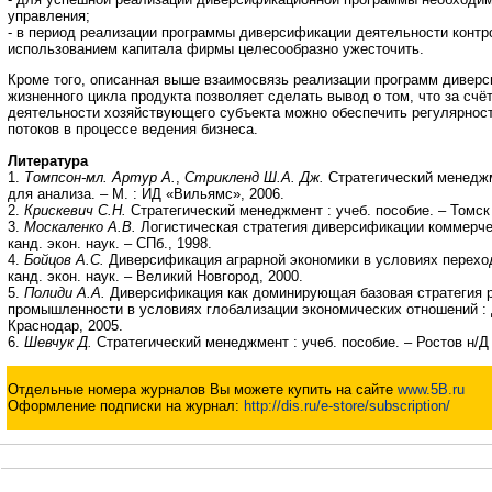
управления;
- в период реализации программы диверсификации деятельности контр
использованием капитала фирмы целесообразно ужесточить.
Кроме того, описанная выше взаимосвязь реализации программ диверс
жизненного цикла продукта позволяет сделать вывод о том, что за сч
деятельности хозяйствующего субъекта можно обеспечить регулярнос
потоков в процессе ведения бизнеса.
Литература
1.
Томпсон-мл. Артур А.
,
Стрикленд Ш.А. Дж.
Стратегический менеджм
для анализа. – М. : ИД «Вильямс», 2006.
2.
Крискевич С.Н.
Стратегический менеджмент : учеб. пособие. – Томск
3.
Москаленко А.В.
Логистическая стратегия диверсификации коммерче
канд. экон. наук. – СПб., 1998.
4.
Бойцов А.С.
Диверсификация аграрной экономики в условиях переход
канд. экон. наук. – Великий Новгород, 2000.
5.
Полиди А.А.
Диверсификация как доминирующая базовая стратегия р
промышленности в условиях глобализации экономических отношений : ди
Краснодар, 2005.
6.
Шевчук Д.
Стратегический менеджмент : учеб. пособие. – Ростов н/Д 
Отдельные номера журналов Вы можете купить на сайте
www.5B.ru
Оформление подписки на журнал:
http://dis.ru/e-store/subscription/