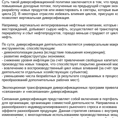
Суть такой диверсификационной политики заключается в том, что пре
повышенные доходные потоки, полученные на предыдущей стадии экон
разработку новых продуктов или инвестировать в секторы, которые в
цикла [2]. В некоторых отраслях избежать влияния циклов, присущих к
позволяет вертикальная диверсификация.
Например, вертикально интегрированные нефтяные компании, которые 
месторождений, добывают сырую нефть, осуществляют её транспортир
переработку и сбыт нефтепродуктов, гораздо меньше страдают от цикл
нефть.
По сути, диверсификация деятельности является универсальным мак
инструментом, способствующим:
- демонополизации рынка (вследствие повышения конкуренции);
- развитию инфраструктуры экономики;
- снижению уровня инфляции (за счёт привлечения свободных капитал
производства новых товаров, что способствует покрытию денежной мас
- вовлечению в воспроизводственный цикл новых вливаний (за счёт п
деятельности отдельных хозяйствующих субъектов);
- уменьшению числа безработных (в результате создаваемых в проце
преобразований дополнительных рабочих мест).
Эволюционная трансформация диверсификационных программ привела
«связанная» и «несвязанная» диверсификация.
Связанная диверсификация представляет собой включение в портфель
для организации, организацию совместной деятельности. Направлена 
разнообразного индивидуализированного рыночного спроса и основана 
эффекте разнообразия продукции. Данная стратегия связана с внутри
изменениями; с многоцелевым использованием производственных мощ