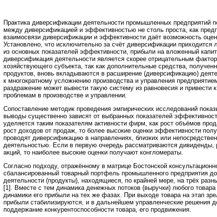
Практика диверсификации деятельности промышленных предприятий по
между диверсификацией и эффективностью не столь проста, как пред
взаимосвязи диверсификации и эффективности даёт возможность оцен
Установлено, что исключительно за счёт диверсификации приходится 
из основных показателей эффективности, прибыли на вложенный капит
диверсификация деятельности является скорее отрицательным фактор
хозяйствующего субъекта, так как дополнительные средства, получен
продуктов, вновь вкладываются в расширение (диверсификацию) деяте
к многократному усложнению производства и управления предприятие
раздражение может вывести такую систему из равновесия и привести 
проблемам в производстве и управлении.
Сопоставление методик проведения эмпирических исследований показ
выводы существенно зависят от выбранных показателей эффективност
уделяется таким показателям активности фирм, как рост объёмов прод
рост доходов от продаж, то более высокие оценки эффективности пол
проводят диверсификацию в направлениях, близких или непосредствен
деятельностью. Если в первую очередь рассматриваются дивиденды, 
акций, то наиболее высокие оценки получают конгломераты.
Согласно подходу, отражённому в матрице Бостонской консультационн
сбалансированный товарный портфель промышленного предприятия д
деятельности (продукты), находящиеся, по крайней мере, на трёх разн
[1]. Вместе с тем динамика денежных потоков (выручки) любого товара
динамики его прибыли на тех же фазах. При выходе товара на этап зр
прибыли стабилизируются, и в дальнейшем управленческие решения 
поддержание конкурентоспособности товара, его продвижения.