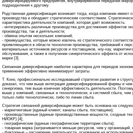
диверсифицируемого предприятия, внутрифирменной передачей информ
подразделения к другому.
Родственная диверсификация возникает тогда, когда компании имеют 
производства и обладают стратегическим соответствием. Стратегическо
характеристика деятельности компаний, которая даёт возможность:
- интегрировать различные производства для достижения эффектов эк
производства, так и деятельности;
- обмена опытом нескольких компаний;
- преимущества, которые можно извлечь из стратегического соответств
проявляющиеся в области технологии производства, требований к пер
материальных источников ресурсов и поставщиков, ноу-хау, маркетинг
обслуживания, а также в получении синергетического эффекта от испо
марки [3].
Связанная диверсификация наиболее характерна для периодов экономич
применение эффективно минимизирует затраты.
Т. Коно, профессионально исследовавший стратегии развития и структ
доказал, что чем выше интеграция диверсифицированной фирмы и чем 
синергизма, тем выше конечная эффективность деятельности. Поэтом
выше у компаний, связанных и технологически, и системой сбыта, чем
только либо технологически, либо по линии сбыта.
Стратегия связанной диверсификации может быть основана на следую
- маркетинговые (единый клиент, каналы сбыта, поставщики);
- производственные (единые производственные мощности, сходные тех
НИОКР) [4];
- географические (единые географические территории сбыта);
- товарная марка (затрачивается меньше ресурсов, чем у организаций,
- факторные – расширение деятельности, основанное на использовани