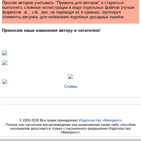
Просим авторов учитывать "Правила для авторов" и стараться
выполнять сложные иллюстрации в виде отдельных файлов (лучше
форматов .ai , .cdr, .eps, не переводя их в кривые), группируя
элементы рисунка, для избежания подобных досадных ошибок.
Приносим наши извинения автору и читателям!
Схемы
© 2000-2026 Все права принадлежат
Издательству «Финпресс»
Полное или частичное воспроизведение или размножение каким-либо способом
материалов допускается только с письменного разрешения Издательства
«Финпресс».