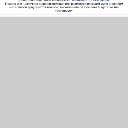
Полное или частичное воспроизведение или размножение каким-либо способом
материалов допускается только с письменного разрешения Издательства
«Финпресс».