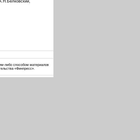
А.Н.Белковский,
ким-либо способом материалов
тельства «Финпресс».