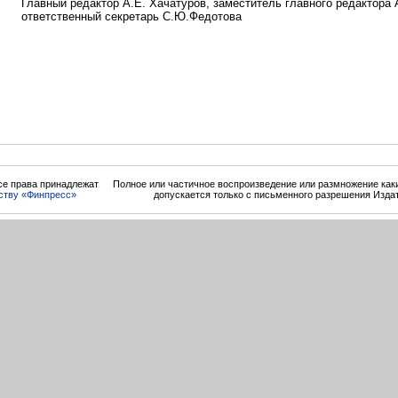
Главный редактор А.Е. Хачатуров, заместитель главного редактора 
ответственный секретарь С.Ю.Федотова
се права принадлежат
Полное или частичное воспроизведение или размножение ка
ству «Финпресс»
допускается только с письменного разрешения Изда