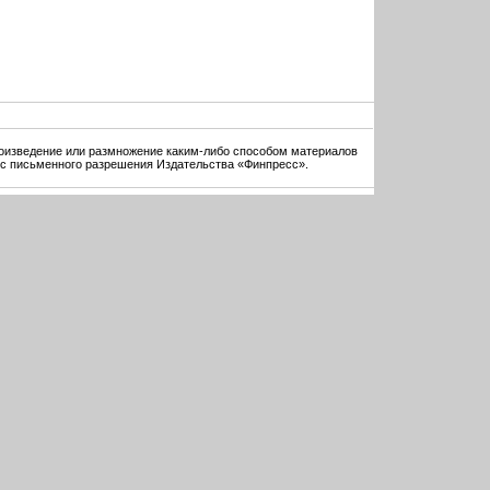
оизведение или размножение каким-либо способом материалов
 с письменного разрешения Издательства «Финпресс».