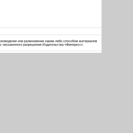
оизведение или размножение каким-либо способом материалов
 с письменного разрешения Издательства «Финпресс».