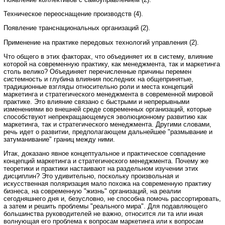
Техническое переоснащение производств (4).
Появление транснациональных организаций (2).
Применение на практике передовых технологий управления (2).
Что общего в этих факторах, что объединяет их в систему, влияние
которой на современную практику, как менеджмента, так и маркетинга
столь велико? Объединяет перечисленные причины перемен
системность и глубина влияния последних на общепринятые,
традиционные взгляды относительно роли и места концепций
маркетинга и стратегического менеджмента в современной мировой
практике. Это влияние связано с быстрыми и непрерывными
изменениями во внешней среде современных организаций, которые
способствуют непрекращающемуся эволюционному развитию как
маркетинга, так и стратегического менеджмента. Другими словами,
речь идет о развитии, предполагающем дальнейшее "размывание и
затуманивание" границ между ними.
Итак, доказано явное концептуальное и практическое совпадение
концепций маркетинга и стратегического менеджмента. Почему же
теоретики и практики настаивают на раздельном изучении этих
дисциплин? Это удивительно, поскольку произвольная и
искусственная поляризация мало похожа на современную практику
бизнеса, на современную "жизнь" организаций, на реалии
сегодняшнего дня и, безусловно, не способна помочь рассортировать,
а затем и решить проблемы "реального мира". Для подавляющего
большинства руководителей не важно, относится ли та или иная
волнующая его проблема к вопросам маркетинга или к вопросам