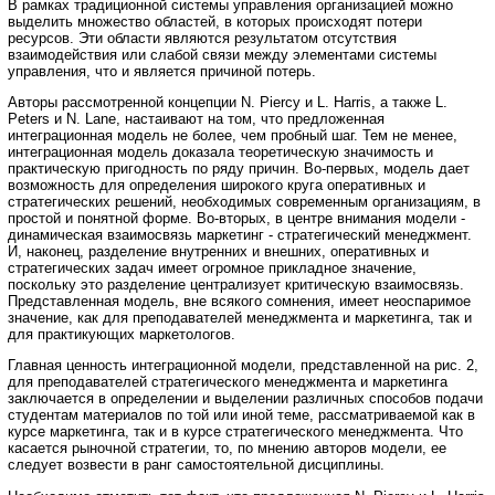
В рамках традиционной системы управления организацией можно
выделить множество областей, в которых происходят потери
ресурсов. Эти области являются результатом отсутствия
взаимодействия или слабой связи между элементами системы
управления, что и является причиной потерь.
Авторы рассмотренной концепции N. Piercy и L. Harris, а также L.
Peters и N. Lane, настаивают на том, что предложенная
интеграционная модель не более, чем пробный шаг. Тем не менее,
интеграционная модель доказала теоретическую значимость и
практическую пригодность по ряду причин. Во-первых, модель дает
возможность для определения широкого круга оперативных и
стратегических решений, необходимых современным организациям, в
простой и понятной форме. Во-вторых, в центре внимания модели -
динамическая взаимосвязь маркетинг - стратегический менеджмент.
И, наконец, разделение внутренних и внешних, оперативных и
стратегических задач имеет огромное прикладное значение,
поскольку это разделение централизует критическую взаимосвязь.
Представленная модель, вне всякого сомнения, имеет неоспаримое
значение, как для преподавателей менеджмента и маркетинга, так и
для практикующих маркетологов.
Главная ценность интеграционной модели, представленной на рис. 2,
для преподавателей стратегического менеджмента и маркетинга
заключается в определении и выделении различных способов подачи
студентам материалов по той или иной теме, рассматриваемой как в
курсе маркетинга, так и в курсе стратегического менеджмента. Что
касается рыночной стратегии, то, по мнению авторов модели, ее
следует возвести в ранг самостоятельной дисциплины.