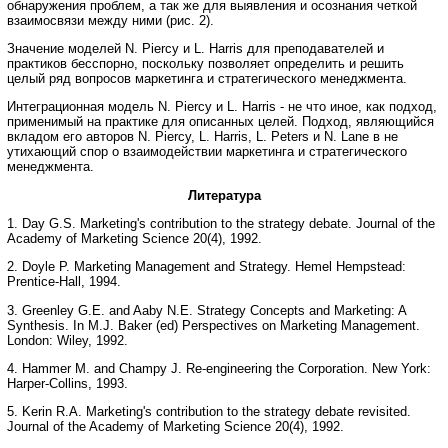
обнаружения проблем, а так же для выявления и осознания четкой
взаимосвязи между ними (рис. 2).
Значение моделей N. Piercy и L. Harris для преподавателей и
практиков бесспорно, поскольку позволяет определить и решить
целый ряд вопросов маркетинга и стратегического менеджмента.
Интеграционная модель N. Piercy и L. Harris - не что иное, как подход,
применимый на практике для описанных целей. Подход, являющийся
вкладом его авторов N. Piercy, L. Harris, L. Peters и N. Lane в не
утихающий спор о взаимодействии маркетинга и стратегического
менеджмента.
Литература
1. Day G.S. Marketing's contribution to the strategy debate. Journal of the
Academy of Marketing Science 20(4), 1992.
2. Doyle P. Marketing Management and Strategy. Hemel Hempstead:
Prentice-Hall, 1994.
3. Greenley G.E. and Aaby N.E. Strategy Concepts and Marketing: A
Synthesis. In M.J. Baker (ed) Perspectives on Marketing Management.
London: Wiley, 1992.
4. Hammer M. and Champy J. Re-engineering the Corporation. New York:
Harper-Collins, 1993.
5. Kerin R.A. Marketing's contribution to the strategy debate revisited.
Journal of the Academy of Marketing Science 20(4), 1992.