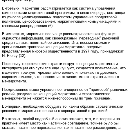
В-третьих, маркетинг рассматривается как система управления
компонентами маркетинговой программы, в свою очередь, состоящая
из узкоспециализированных подсистем управления продуктовой
политикой, ценообразованием, маркетинговыми коммуникациями и
каналами распределения (6).
В-четвертых, маркетинг все чаще рассматривается как функция
обработки информации, как своеобразный "переводчик" рыночной
среды на язык, понятный организации. Эта, весьма смелая и
оригинальная трактовка концепции маркетинга, впервые
представленная мировой общественности в 1997 году, принадлежит
N. Piercy (12).
Поскольку теоретические страсти вокруг концепции маркетинга и
интерпретации его сути все еще бушуют, создается впечатление, что
маркетинг трактуют чрезвычайно вольно и понимают в довольно
широком смысле, что полностью отличает его от стратегического
менеджмента.
Предложенное выше упрощенное, очищенное от "примесей" рыночных
реалий, разделение концепций маркетинга и стратегического
менеджмента не кажется жизнеспособным по трем причинам.
Во-первых, необходимо обсудить то, каким образом стратегические
решения в маркетинге связаны с корпоративной стратегией.
Во-вторых, любой подробный анализ покажет, что, и в теории и на
практике имеет место как частичное совпадение, точнее было бы
сказать, частичное перекрывание, так и частичное расхождение, а,