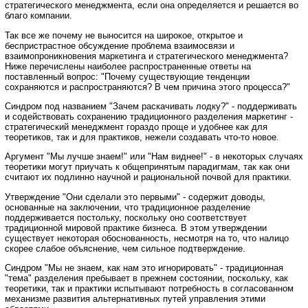
стратегического менеджмента, если она определяется и решается во
благо компании.
Так все же почему не выносится на широкое, открытое и
беспристрастное обсуждение проблема взаимосвязи и
взаимопроникновения маркетинга и стратегического менеджмента?
Ниже перечислены наиболее распространенные ответы на
поставленный вопрос: "Почему существующие тенденции
сохраняются и распространяются? В чем причина этого процесса?"
Синдром под названием "Зачем раскачивать лодку?" - поддерживать
и содействовать сохранению традиционного разделения маркетинг -
стратегический менеджмент гораздо проще и удобнее как для
теоретиков, так и для практиков, нежели создавать что-то новое.
Аргумент "Мы лучше знаем!" или "Нам виднее!" - в некоторых случаях
теоретики могут приучать к общепринятым парадигмам, так как они
считают их подлинно научной и рациональной почвой для практики.
Утверждение "Они сделали это первыми" - содержит доводы,
основанные на заключении, что традиционное разделение
поддерживается постольку, поскольку оно соответствует
традиционной мировой практике бизнеса. В этом утверждении
существует некоторая обоснованность, несмотря на то, что налицо
скорее слабое объяснение, чем сильное подтверждение.
Синдром "Мы не знаем, как нам это игнорировать" - традиционная
"тема" разделения пребывает в прежнем состоянии, поскольку, как
теоретики, так и практики испытывают потребность в согласованном
механизме развития альтернативных путей управления этими