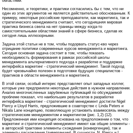
областями.
Несомненно, и теоретики, и практики согласились бы с тем, что ни
один из этих аргументов не является действительно обоснованным. К
примеру, некоторые российские преподаватели, как маркетинга, так и
стратегического менеджмента считают, что сегодняшняя мировая
практика бизнеса свела на нет границы между когда-то
самостоятельными областями знаний в сфере бизнеса, сделав их
сегодня лишь иллюзорными.
Задача этой статьи не в том, чтобы подорвать статус-кво через
отрицание политики современных курсов менеджмента и маркетинга.
Сегодня основная задача состоит в том, чтобы показать
необходимость формирования в рамках российской школы
менеджмента альтернативного подхода к разработке и поддержке
интерфейса маркетинг - стратегический менеджмент. Такой подход
будет чрезвычайно полезен в подготовке будущих специалистов -
практиков в области менеджмента и маркетинга.
В этой связи, особый интерес представляет опыт западных коллег,
которые уже предприняли некоторые действия в нужном направлении.
Анализ многочисленных зарубежных публикаций по обсуждаемой
проблеме показал, что наибольших результатов в разработке
интерфейса маркетинг - стратегический менеджмент достигли Nigel
Piercy и Lloyd Harris, предложившие в соавторстве с Linda Peters и
Nikala Lane концепцию, позволяющую установить взаимосвязь между
стратегическим менеджментом и маркетингом (рис. 1,2) (12).
Предложенная ими концепция основана на предположении о том, что
маркетинг и стратегический менеджмент имеют как общие элементы -
в авторской трактовке элементы схождения (конвергенции), так и
элементы расхождения (дивергенции). В сущности, N. Piercy и L.