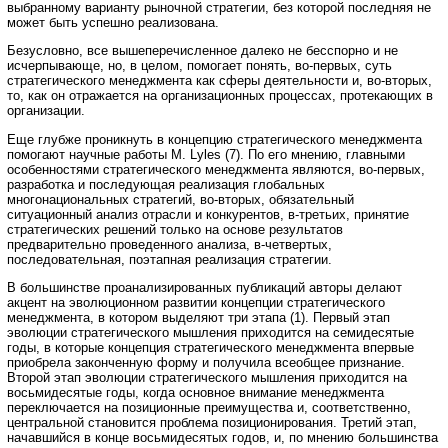
выбранному варианту рыночной стратегии, без которой последняя не
может быть успешно реализована.
Безусловно, все вышеперечисленное далеко не бесспорно и не
исчерпывающе, но, в целом, помогает понять, во-первых, суть
стратегического менеджмента как сферы деятельности и, во-вторых,
то, как он отражается на организационных процессах, протекающих в
организации.
Еще глубже проникнуть в концепцию стратегического менеджмента
помогают научные работы M. Lyles (7). По его мнению, главными
особенностями стратегического менеджмента являются, во-первых,
разработка и последующая реализация глобальных
многонациональных стратегий, во-вторых, обязательный
ситуационный анализ отрасли и конкурентов, в-третьих, принятие
стратегических решений только на основе результатов
предварительно проведенного анализа, в-четвертых,
последовательная, поэтапная реализация стратегии.
В большинстве проанализированных публикаций авторы делают
акцент на эволюционном развитии концепции стратегического
менеджмента, в котором выделяют три этапа (1). Первый этап
эволюции стратегического мышления приходится на семидесятые
годы, в которые концепция стратегического менеджмента впервые
приобрела законченную форму и получила всеобщее признание.
Второй этап эволюции стратегического мышления приходится на
восьмидесятые годы, когда основное внимание менеджмента
переключается на позиционные преимущества и, соответственно,
центральной становится проблема позиционирования. Третий этап,
начавшийся в конце восьмидесятых годов, и, по мнению большинства