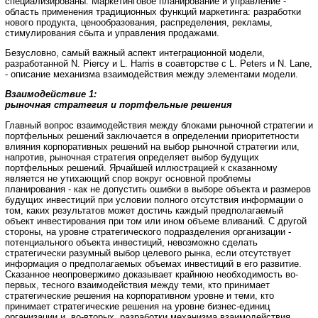
специализированы. Маркетинговое планирование и управление -
область применения традиционных функций маркетинга: разработки
нового продукта, ценообразования, распределения, рекламы,
стимулирования сбыта и управления продажами.
Безусловно, самый важный аспект интеграционной модели,
разработанной N. Piercy и L. Harris в соавторстве с L. Peters и N. Lane,
- описание механизма взаимодействия между элементами модели.
Взаимодействие 1:
рыночная стратегия и портфельные решения
Главный вопрос взаимодействия между блоками рыночной стратегии и
портфельных решений заключается в определении приоритетности
влияния корпоративных решений на выбор рыночной стратегии или,
напротив, рыночная стратегия определяет выбор будущих
портфельных решений. Ярчайшей иллюстрацией к сказанному
является не утихающий спор вокруг основной проблемы
планирования - как не допустить ошибки в выборе объекта и размеров
будущих инвестиций при условии полного отсутствия информации о
том, каких результатов может достичь каждый предполагаемый
объект инвестирования при том или ином объеме вливаний. С другой
стороны, на уровне стратегического подразделения организации -
потенциального объекта инвестиций, невозможно сделать
стратегически разумный выбор целевого рынка, если отсутствует
информация о предполагаемых объемах инвестиций в его развитие.
Сказанное неопровержимо доказывает крайнюю необходимость во-
первых, тесного взаимодействия между теми, кто принимает
стратегические решения на корпоративном уровне и теми, кто
принимает стратегические решения на уровне бизнес-единиц
организации и, во-вторых, разработки механизма взаимодействия