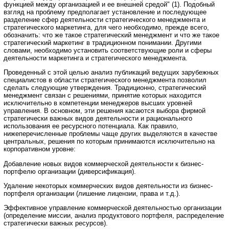
функцией между организацией и ее внешней средой" (1). Подобный
взгляд на проблему предполагает установление и последующее
разделение сфер деятельности стратегического менеджмента и
стратегического маркетинга, для чего необходимо, прежде всего,
обозначить: что же такое стратегический менеджмент и что же такое
стратегический маркетинг в традиционном понимании. Другими
словами, необходимо установить соответствующие роли и сферы
деятельности маркетинга и стратегического менеджмента.
Проведенный с этой целью анализ публикаций ведущих зарубежных
специалистов в области стратегического менеджмента позволил
сделать следующие утверждения. Традиционно, стратегический
менеджмент связан с решениями, принятие которых находится
исключительно в компетенции менеджеров высших уровней
управления. В основном, эти решения касаются выбора фирмой
стратегически важных видов деятельности и рационального
использования ее ресурсного потенциала. Как правило,
нижеперечисленные проблемы чаще других выделяются в качестве
центральных, решения по которым принимаются исключительно на
корпоративном уровне:
Добавление новых видов коммерческой деятельности к бизнес-
портфелю организации (диверсификация).
Удаление некоторых коммерческих видов деятельности из бизнес-
портфеля организации (лишение лицензии, права и т.д.).
Эффективное управление коммерческой деятельностью организации
(определение миссии, анализ продуктового портфеля, распределение
стратегически важных ресурсов).