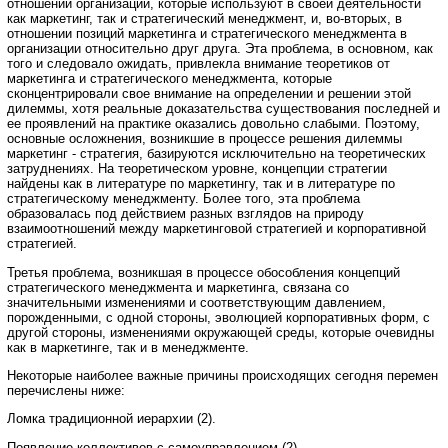
отношении организаций, которые используют в своей деятельности
как маркетинг, так и стратегический менеджмент, и, во-вторых, в
отношении позиций маркетинга и стратегического менеджмента в
организации относительно друг друга. Эта проблема, в основном, как
того и следовало ожидать, привлекла внимание теоретиков от
маркетинга и стратегического менеджмента, которые
сконцентрировали свое внимание на определении и решении этой
дилеммы, хотя реальные доказательства существования последней и
ее проявлений на практике оказались довольно слабыми. Поэтому,
основные осложнения, возникшие в процессе решения дилеммы
маркетинг - стратегия, базируются исключительно на теоретических
затруднениях. На теоретическом уровне, концепции стратегии
найдены как в литературе по маркетингу, так и в литературе по
стратегическому менеджменту. Более того, эта проблема
образовалась под действием разных взглядов на природу
взаимоотношений между маркетинговой стратегией и корпоративной
стратегией.
Третья проблема, возникшая в процессе обособления концепций
стратегического менеджмента и маркетинга, связана со
значительными изменениями и соответствующим давлением,
порожденными, с одной стороны, эволюцией корпоративных форм, с
другой стороны, изменениями окружающей среды, которые очевидны
как в маркетинге, так и в менеджменте.
Некоторые наиболее важные причины происходящих сегодня перемен
перечислены ниже:
Ломка традиционной иерархии (2).
Появление коллективов с самоуправлением (2).