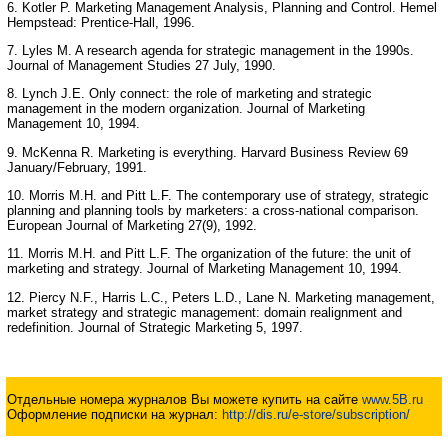
6. Kotler P. Marketing Management Analysis, Planning and Control. Hemel
Hempstead: Prentice-Hall, 1996.
7. Lyles M. A research agenda for strategic management in the 1990s.
Journal of Management Studies 27 July, 1990.
8. Lynch J.E. Only connect: the role of marketing and strategic
management in the modern organization. Journal of Marketing
Management 10, 1994.
9. McKenna R. Marketing is everything. Harvard Business Review 69
January/February, 1991.
10. Morris M.H. and Pitt L.F. The contemporary use of strategy, strategic
planning and planning tools by marketers: a cross-national comparison.
European Journal of Marketing 27(9), 1992.
11. Morris M.H. and Pitt L.F. The organization of the future: the unit of
marketing and strategy. Journal of Marketing Management 10, 1994.
12. Piercy N.F., Harris L.C., Peters L.D., Lane N. Marketing management,
market strategy and strategic management: domain realignment and
redefinition. Journal of Strategic Marketing 5, 1997.
Отдельные номера журналов Вы можете купить на сайте
www.5B.ru
Оформление подписки на журнал:
http://dis.ru/e-store/subscription/