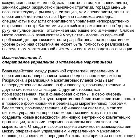
кажущаяся парадоксальной, заключается в том, что специалисты,
занимающиеся разработкой рыночной стратегии, гораздо меньше
осознают текущую рыночную ситуацию, чем специалисты, занятые
оперативной деятельностью. Причина парадокса очевидна:
специалисты в области оперативного управления непосредственно
встречаясь с потребителями и дистрибьюторами постоянно "держат
руку на пульсе рынка", отслеживая малейшие его изменения. Слабые
места описанных взаимосвязей могут стать довольно серьезной
проблемой для организации, если разработанная на корпоративном
уровне рыночная стратегия не может быть полностью реализована
посредством маркетинговой системы и системы продаж организации.
Взаимодействие 3:
оперативное управление и управление маркетингом
Взаимодействие между рыночной стратегией, управлением и
оперативным планированием также неоднозначно и динамично.
Разработка и реализация маркетинговых планов оказывает
непосредственное влияние на финансовую, производственную и
другие системы организации. С другой стороны, как
производственная, так и финансовая системы, в свою очередь,
способствуют, содействуют маркетинговой системе и системе продаж
в процессе формирования и реализации маркетинговых программ.
Более того, производственная и финансовая системы, а так же
система управления персоналом организации, могут активно
создавать новые возможности или новую внутреннюю компетенцию
организации, которыми непременно должны воспользоваться
маркетологи. Отсюда и высокая оценка значимости взаимодействия
между оперативным управлением и управлением маркетингом,
являющегося ключом к передовой технологии принятия опережающих