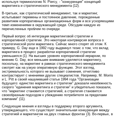
используя терминологию N. Piercy, - "конкуренция" концепций
маркетинга и стратегического менеджмента (12).
В-третьих, как стратегический менеджмент, так и маркетинг,
испытывают перемены и постоянное давление, порожденные
развитием корпоративных организационных форм и все ускоряющими
темп изменениями в окружающей среде. Обсудим каждую из
перечисленных проблем по очереди.
Первый вопрос об интеграции маркетинговой стратегии и
корпоративной стратегии. Это некоторая контрверсия вопроса о
стратегической роли маркетинга. Сейчас много спорят об этом. К
примеру, G. Day еще в 1992 году выдвинул тезис о том, что вклад
маркетинга в процесс разработки корпоративной стратегии
уменьшился (1). На высших уровнях корпоративной иерархии, по
мнению G. Day, все меньшее внимание уделяется маркетингу,
поскольку, на маркетинг в рамках стратегического менеджмента
смотрят как на узкую оперативную функцию. Этот взгляд,
экстремальность которого не вызывает сомнения, отчетливо
контрастирует с мнениями других специалистов. Например, M. Morris
и L. Pitt в своей нашумевшей статье 1994 года "Организации
будущего: единство маркетинга и стратегии" доказали неизбежность
скорого "единения маркетинга и стратегии" и убедительно показали,
что "маркетинг становится стратегией, а стратегия становится
своеобразным подходом к убеждению потребителя за пределами
компании" (11).
Следующие мнения и взгляды в поддержку второго аргумента,
утверждающего, что существует значительная конкуренция между
стратегией и маркетингом на двух главных фронтах (3). Во-первых, в