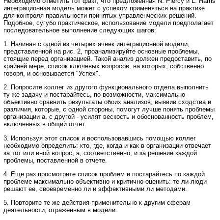
Необходимо отметить тот факт, что предложенная N. Piercy и L. Harris
интеграционная модель может с успехом применяться на практике
для контроля правильности принятых управленческих решений.
Подобное, сугубо практическое, использование модели предполагает
последовательное выполнение следующих шагов:
1. Начиная с одной из четырех ячеек интеграционной модели,
представленной на рис. 2, проанализируйте основные проблемы,
стоящие перед организацией. Такой анализ должен предоставить, по
крайней мере, список ключевых вопросов, на которых, собственно
говоря, и основывается "Успех".
2. Попросите коллег из другого функционального отдела выполнить
ту же задачу и постарайтесь, по возможности, максимально
объективно сравнить результаты обоих анализов, выявив сходства и
различия, которые, с одной стороны, помогут лучше понять проблемы
организации а, с другой - усилят вескость и обоснованность проблем,
включенных в общий отчет.
3. Используя этот список и воспользовавшись помощью коллег
необходимо определить: кто, где, когда и как в организации отвечает
за тот или иной вопрос, а, соответственно, и за решение каждой
проблемы, поставленной в отчете.
4. Еще раз просмотрите список проблем и постарайтесь по каждой
проблеме максимально объективно и критично оценить: те ли люди
решают ее, своевременно ли и эффективными ли методами.
5. Повторите те же действия применительно к другим сферам
деятельности, отраженным в модели.