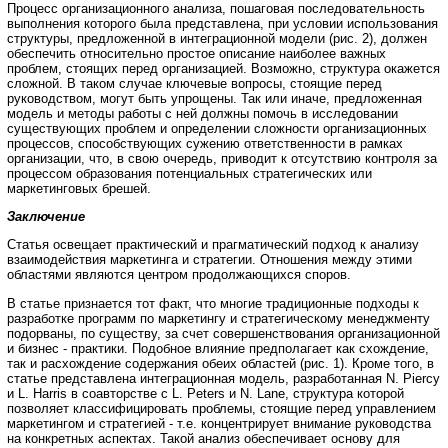
Процесс организационного анализа, пошаговая последовательность
выполнения которого была представлена, при условии использования
структуры, предложенной в интеграционной модели (рис. 2), должен
обеспечить относительно простое описание наиболее важных
проблем, стоящих перед организацией. Возможно, структура окажется
сложной. В таком случае ключевые вопросы, стоящие перед
руководством, могут быть упрощены. Так или иначе, предложенная
модель и методы работы с ней должны помочь в исследовании
существующих проблем и определении сложности организационных
процессов, способствующих сужению ответственности в рамках
организации, что, в свою очередь, приводит к отсутствию контроля за
процессом образования потенциальных стратегических или
маркетинговых брешей.
Заключение
Статья освещает практический и прагматический подход к анализу
взаимодействия маркетинга и стратегии. Отношения между этими
областями являются центром продолжающихся споров.
В статье признается тот факт, что многие традиционные подходы к
разработке программ по маркетингу и стратегическому менеджменту
подорваны, по существу, за счет совершенствования организационной
и бизнес - практики. Подобное влияние предполагает как схождение,
так и расхождение содержания обеих областей (рис. 1). Кроме того, в
статье представлена интеграционная модель, разработанная N. Piercy
и L. Harris в соавторстве с L. Peters и N. Lane, структура которой
позволяет классифицировать проблемы, стоящие перед управлением
маркетингом и стратегией - т.е. концентрирует внимание руководства
на конкретных аспектах. Такой анализ обеспечивает основу для