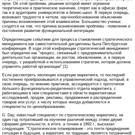
ярче. Об этой проблеме, решение которой имеет огромное
теоретическое и практическое значение, спорят как в офисах фирм,
так и в аудиториях университетов и бизнес-школ. В первую очередь,
возникают трудности в четком, научнообоснованном объяснении
причины возникновения этой взаимосвязи. Большинство ученых
сходятся на том, что причина возникновения проблемы - появление и
постоянное развитие функциональной интеграции.
Определяющим событием для процесса становления стратегического
менеджмента как самостоятельной дисциплины была Питсбургская
конференция. В ходе этой конференции стратегический менеджмент
был определен как "процесс, связанный с предпринимательской
деятельностью организации, ее ростом, обновлением, и, в первую
очередь, с разработкой и использованием стратегии, которая должна
управлять работой организации" (1).
Если рассмотреть эволюцию концепции маркетинга, то последний
постепенно проебразовывался в управленческий подход, который, в
свою очередь, по мнению практиков, ассоциируется с прототипом
большого функционально-разделенного отдела маркетинга, с
работающими в нем специалистами в области маркетинговых
исследований, продаж, рекламы, продвижения и распределения
товаров или услуг, к числу которых иногда добавляются и
специалисты по ценообразованию.
G. Day, известный специалист по стратегическому маркетингу, не
один год потративший на изучение различий между этими двумя
сферами деятельности, в итоге, а точнее в 1992 г., высказал
следующее: "Стратегическое планирование - это почти предвидение
ситуации в будущем, а маркетинг, по традиции, является пограничной