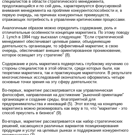
специалистов в области стратегического менеджмента,
продолжающийся и по сей день, характеризуется фокусировкой
внимания менеджмента на проблеме конкурентоспособности и, в
первую очередь, на причинах конкурентных преимуществ,
отражающих потребность в управлении критическими процессами.
Аналогичным образом можно определить содержание, роль и
отличительные особенности концепции маркетинга. По этому поводу
J. Lynch в 1994 году высказал следующее: "Если стратегической
менеджмент обеспечивает целевые рамки, объединяющие
деятельность организации, то эффективный маркетинг, в свою
очередь, обеспечивает внешне ориентированное проникновение,
которое освещает эту стратегию" (8).
Содержание и роль маркетинга подверглись глубокому изучению со
стороны специалистов в этой области, среди которых были, как
теоретики маркетинга, так и практикующие маркетологи. В результате
многочисленных исследований окончательно оформились четыре
основные точки зрения на эту сферу деятельности.
Во-первых, маркетинг рассматривается как управленческая
философия, направленная на достижение "рыночной ориентации"
организации и создание среды, благоприятной для
предпринимательства и инноваций (5). Этот взгляд на концепцию
маркетинга можно резюмировать как веру в то, что "маркетинг - это
способ преуспеть в бизнесе" (9).
Во-вторых, маркетинг рассматривается как набор стратегических
решений, касающихся различных вариантов позиционирования
продукции и услуг на целевых рынках и поддержания конкурентного
преимущества (3).