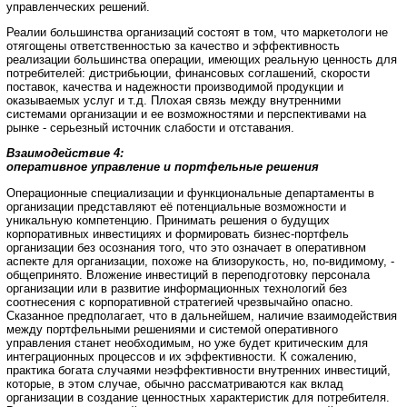
управленческих решений.
Реалии большинства организаций состоят в том, что маркетологи не
отягощены ответственностью за качество и эффективность
реализации большинства операции, имеющих реальную ценность для
потребителей: дистрибьюции, финансовых соглашений, скорости
поставок, качества и надежности производимой продукции и
оказываемых услуг и т.д. Плохая связь между внутренними
системами организации и ее возможностями и перспективами на
рынке - серьезный источник слабости и отставания.
Взаимодействие 4:
оперативное управление и портфельные решения
Операционные специализации и функциональные департаменты в
организации представляют её потенциальные возможности и
уникальную компетенцию. Принимать решения о будущих
корпоративных инвестициях и формировать бизнес-портфель
организации без осознания того, что это означает в оперативном
аспекте для организации, похоже на близорукость, но, по-видимому, -
общепринято. Вложение инвестиций в переподготовку персонала
организации или в развитие информационных технологий без
соотнесения с корпоративной стратегией чрезвычайно опасно.
Сказанное предполагает, что в дальнейшем, наличие взаимодействия
между портфельными решениями и системой оперативного
управления станет необходимым, но уже будет критическим для
интеграционных процессов и их эффективности. К сожалению,
практика богата случаями неэффективности внутренних инвестиций,
которые, в этом случае, обычно рассматриваются как вклад
организации в создание ценностных характеристик для потребителя.