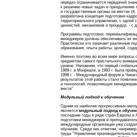
нередко ограничивается передачей знан
к решению новых задач и преодолению 
и государственные органы на местах (4, 
разработана концепция подготовки кадр
территориального управления, с одной 
ценностей, механизмов и процедур, - с д
Программы подготовки, переквалификац
менеджеров должны обеспечивать их инт
Практически это означает различные по
образования, опыта работы, целей, соде
Именно поэтому во всем мире вопросы 
предметом самого пристального вниман
уровне. Напомним, что первый глобаль
1989 г. в Монреале, в 1993 г. была про
1998 г. - Международный форум в Чикаг
результатов этой работы стало появлен
и технологий, позволяющих менеджерам
месте".
Модульный подход к обучению
Одним из наиболее прогрессивных мето
является
модульный подход к обучен
последние годы в ряде стран Европы и
подготовки менеджеров и преподаватель
международные организации уже создал
обучение. Среди них отметим, наприме
труда "Управление производительность