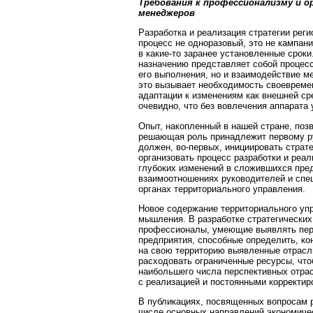
Требования к профессионализму и 
менеджеров
Разработка и реализация стратегии реги
процесс не одноразовый, это не кампани
в какие-то заранее установленные сроки
назначению представляет собой процес
его выполнения, но и взаимодействие м
это вызывает необходимость своевреме
адаптации к изменениям как внешней ср
очевидно, что без вовлечения аппарата 
Опыт, накопленный в нашей стране, поз
решающая роль принадлежит первому ру
должен, во-первых, инициировать страте
организовать процесс разработки и реал
глубоких изменений в сложившихся пре
взаимоотношениях руководителей и спец
органах территориального управления.
Новое содержание территориального упр
мышления. В разработке стратегических
профессионалы, умеющие выявлять перс
предприятия, способные определить, ко
на свою территорию выявленные отрасли
расходовать ограниченные ресурсы, что
наибольшего числа перспективных отрас
с реализацией и постоянными корректир
В публикациях, посвященных вопросам р
числе основных направлений экономичес