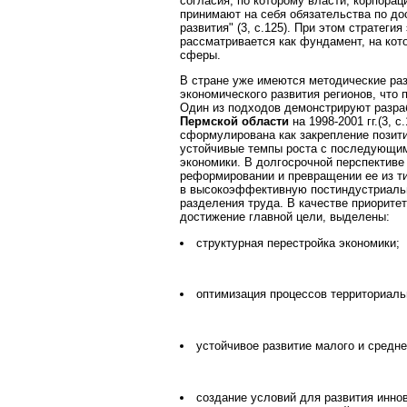
согласия, по которому власти, корпора
принимают на себя обязательства по д
развития" (3, с.125). При этом стратеги
рассматривается как фундамент, на ко
сферы.
В стране уже имеются методические раз
экономического развития регионов, что
Один из подходов демонстрируют разраб
Пермской области
на 1998-2001 гг.(3, 
сформулирована как закрепление позити
устойчивые темпы роста с последующим
экономики. В долгосрочной перспективе
реформировании и превращении ее из т
в высокоэффективную постиндустриаль
разделения труда. В качестве приорите
достижение главной цели, выделены:
структурная перестройка экономики;
оптимизация процессов территориаль
устойчивое развитие малого и средн
создание условий для развития инно