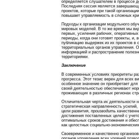
определяется слушателем в процессе де
Последняя сессия является завершающе
проектов, которые при такой организац
повышает управляемость в сложных кри
Подходы к организации модульного обу
мировых моделей. В то же время мы вид
первых, усиления рабочих, оперативны
периоды, когда они готовят проекты, и,
публикацию выдержек из их проектов в 
территориальных органов управления. 
информацией и распространение полезн
территориями.
Заключение
В современных условиях приоритеты раз
прогресса. Этот тезис верен для всех в
особенное значение он приобретает для
своей деятельностью обеспечивают но
проживающих в различных регионах стр
Отличительная черта их деятельности н
стратегическая направленность усилий
цели развития,
производить
качественн
достижения поставленных целей с учето
оптимальных сроков достижения и
обес
как целостных социально-экономических
Своевременное и качественно организо
органов управления всех уровней позв