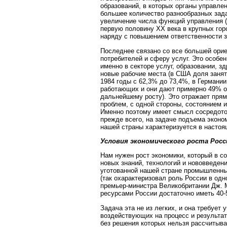
образований, в которых органы управле
большее количество разнообразных зада
увеличение числа функций управления (
первую половину ХХ века в крупных гор
наряду с повышением ответственности з
Последнее связано со все большей орие
потребителей и сферу услуг. Это особен
именно в секторе услуг, образовании, 
новые рабочие места (в США доля занят
1984 годы с 62,3% до 73,4%, в Германии 
работающих и они дают примерно 49% от
дальнейшему росту). Это отражает пря
проблем, с одной стороны, состоянием и
Именно поэтому имеет смысл сосредото
прежде всего, на задаче подъема эконом
нашей страны характеризуется в настоя
Условия экономического роста Росс
Нам нужен рост экономики, который в с
новых знаний, технологий и нововведен
уготованной нашей стране промышленным
(так охарактеризовал роль России в
одн
премьер-министра Великобритании Дж. 
ресурсами России достаточно иметь 40-50
Задача эта не из легких, и она требует 
воздействующих на процесс и результат
без решения которых нельзя рассчитыва