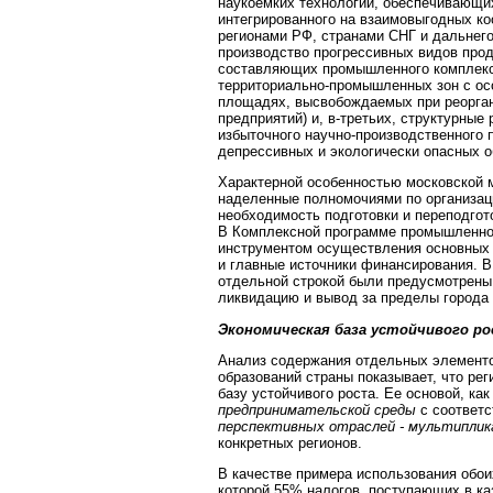
наукоемких технологий, обеспечивающих
интегрированного на взаимовыгодных ко
регионами РФ, странами СНГ и дальнего 
производство прогрессивных видов прод
составляющих промышленного комплекса
территориально-промышленных зон с ос
площадях, высвобождаемых при реорган
предприятий) и, в-третьих, структурн
избыточного научно-производственного 
депрессивных и экологически опасных о
Характерной особенностью московской м
наделенные полномочиями по организаци
необходимость подготовки и переподгот
В Комплексной программе промышленной
инструментом осуществления основных
и главные источники финансирования. В
отдельной строкой были предусмотрены 
ликвидацию и вывод за пределы города 
Экономическая база устойчивого ро
Анализ содержания отдельных элемент
образований страны показывает, что ре
базу устойчивого роста.
Ее основой, ка
предпринимательской среды
с соответ
перспективных отраслей - мультиплик
конкретных регионов.
В качестве примера использования обои
которой 55% налогов, поступающих в ка