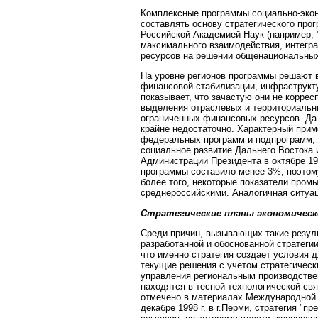
Комплексные программы социально-экон
составлять основу стратегического про
Российской Академией Наук (например, "
максимального взаимодействия, интегра
ресурсов на решении общенациональных
На уровне регионов программы решают в
финансовой стабилизации, инфраструкту
показывает, что зачастую они не коррес
выделения отраслевых и территориальн
ограниченных финансовых ресурсов. Да
крайне недостаточно. Характерный прим
федеральных программ и подпрограмм, в
социальное развитие Дальнего Востока и
Администрации Президента в октябре 19
программы составило менее 3%, поэтому
более того, некоторые показатели про
среднероссийскими. Аналогичная ситуаци
Стратегические планы экономическ
Среди причин, вызывающих такие резуль
разработанной и обоснованной стратегии
что именно стратегия создает условия д
текущие решения с учетом стратегически
управления региональным производстве
находятся в тесной технологической св
отмечено в материалах Международной 
декабре 1998 г. в г.Перми, стратегия "