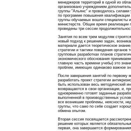
менеджеров территорий в одной из обл
организовано учреждением дополнитель
группы "Альянс" и проводилось силами 
по программе повышения квалификации "
группы обучаемых вошли специалисты и 
министерств. Общее время реализации п
проведены три сессии продолжительнос
Занятия по всем трем модулям строятся
новый подход к решению задач, возника
материале дается теоретическое знание
стратегии и тактики поведения органов 
групповых разработках планов стратегич
экономического обоснования принимаем
главную часть времени учебы) это знан
проблем, имеющих одинаково важное зн
После завершения занятий по первому 
разработать проект стратегии антикризи
быть использован весь методический ин
возвращаются в свои организации, и, п
одновременно готовят заданные разрабо
выполненной в производственных услови
все возникшие проблемы, неясности, не
группы, что само по себе создает хоро
обмена опытом.
Вторая сессия посвящается рассмотрен
решение которых является обязательным
первая, она завершается формированием