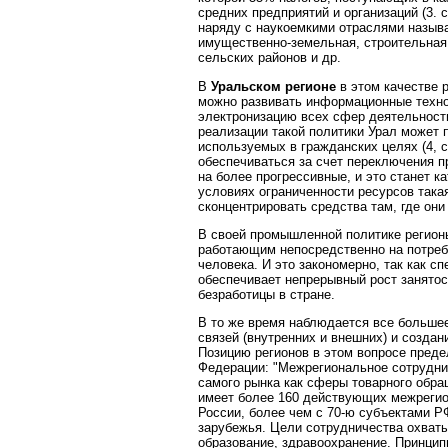
средних предприятий и организаций (3. 
наряду с наукоемкими отраслями называю
имущественно-земельная, строительная
сельских районов и др.
В
Уральском регионе
в этом качестве 
можно развивать информационные техно
электронизацию всех сфер деятельности
реализации такой политики Урал может 
используемых в гражданских целях (4, с
обеспечиваться за счет переключения 
на более прогрессивные, и это станет к
условиях ограниченности ресурсов така
сконцентрировать средства там, где он
В своей промышленной политике регион
работающим непосредственно на потреб
человека. И это закономерно, так как с
обеспечивает непрерывный рост занятос
безработицы в стране.
В то же время наблюдается все больше
связей (внутренних и внешних) и созда
Позицию регионов в этом вопросе преде
Федерации:
"Межрегиональное сотрудни
самого рынка как сферы товарного обр
имеет более 160 действующих межрегион
России, более чем с 70-ю субъектами Р
зарубежья. Цели сотрудничества охватыв
образование, здравоохранение. Принцип