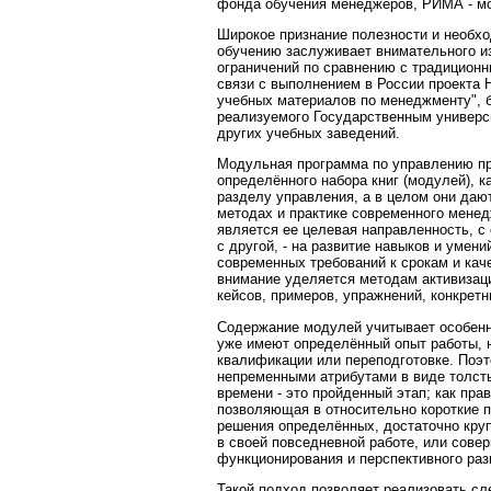
фонда обучения менеджеров, РИМА - мо
Широкое признание полезности и необх
обучению заслуживает внимательного из
ограничений по сравнению с традиционн
связи с выполнением в России проекта 
учебных материалов по менеджменту", 
реализуемого Государственным универси
других учебных заведений.
Модульная программа по управлению пр
определённого набора книг (модулей), 
разделу управления, а в целом они даю
методах и практике современного мене
является ее целевая направленность, с
с другой, - на развитие навыков и умен
современных требований к срокам и кач
внимание уделяется методам активизац
кейсов, примеров, упражнений, конкретны
Содержание модулей учитывает особенно
уже имеют определённый опыт работы, 
квалификации или переподготовке. Поэт
непременными атрибутами в виде толсты
времени - это пройденный этап; как пра
позволяющая в относительно короткие п
решения определённых, достаточно круп
в своей повседневной работе, или сове
функционирования и перспективного раз
Такой подход позволяет реализовать с