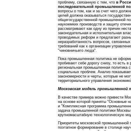
проблему, связанную с тем, что
в Росси
последовательной промышленной по
вопросы о том, как и за счет чего долж
целей должна оказываться государствен
общегосударственной промышленной пол
наукоемких производств и защиту отече
рассматривают как одну из причин нест
законодательная и исполнительная влас
проводимых реформ и предлагают разн
неразработанность вопросов, связанны
требований как к организации управлени
"чиновничьего люда".
Пока промышленная политика не оформи
пробивают себе дорогу снизу, то есть в 
региональная промышленная политика 
социальных проблем. Анализ показывае
закономерности и черты, которые не мог
территориального управления экономико
Московская модель промышленной 
В качестве примера можно привести Мос
на основе которой приняты "Основные н
и "Комплексная программа промышленной
задача промышленной политики Москвы -
крупномасштабную технологическую мо
Приоритеты московской промышленной п
поэтапное формирование в столице нау