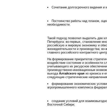
Сочетание долгосрочного видения и 
Постоянство работы над планом, оцен
необходимости.
Такой подход позволил выделить две кл
Петербурга: во-первых, становление мн
российскую и мировую экономику и обе
жизнедеятельности и производства; во-
главного российского контрактного цент
На формирование приоритетов стратегич
воздействие состояние и особенности с
учитывающего их ресурсное обеспечени
производственно-инновационные возможн
выхода
Алтайского края
из кризиса и 
следующие стратегические направления (
формирование экономических условий
агропромышленного комплекса федераль
создание условий для взаимовыгодно
Восточной Сибири;