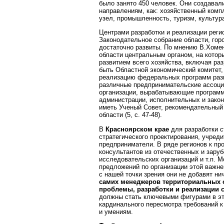
было занято 450 человек. Они создавал
направлениям, как:
хозяйственный комп
узел, промышленность, туризм, культура
Центрами разработки и реализации реги
Законодательное собрание области, гор
достаточно развиты. По мнению В.Хоменк
области центральным органом, на котор
развитием всего хозяйства, включая раз
быть Областной экономический комитет,
реализацию федеральных программ разви
различные предпринимательские ассоци
организации, вырабатывающие программ
администрации, исполнительных и закон
иметь Ученый Совет, рекомендательный 
области (5, с. 47-48).
В
Красноярском крае
для разработки с
стратегического проектирования, учред
предприниматели. В ряде регионов к пр
консультантов из отечественных и зару
исследовательских организаций и т.п. 
предложений по организации этой важне
с нашей точки зрения они не добавят ни
самих менеджеров территориальных о
проблемы, разработки и реализации с
должны стать ключевыми фигурами в эт
кардинального пересмотра требований к
и умениям.