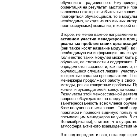
обучения от традиционного. Ему присущи
ориентация на результат, быстрота и пр
заложены некоторые избыточные знания, 
пригодиться обучающимся, то в модульн
необходимо, исходя из его личных инте
прогнозируемых) компании, в которой он
Второе, не менее важное направление м
активном участии менеджеров в проц
реальных проблем своих организаци
(они также носят название модулей), в
необходимую им информацию, полезную
Количество таких модулей может быть р
обучения, ее сложности и содержания.
определяется заранее, и, как правило, 
обучающиеся слушают лекции, участвую
конкретные задания преподавателя. По
менеджеры продолжают работу в своих 
методы, решая конкретные проблемы. Пр
коллег и руководителей, консультироват
Результаты этой межсессионной деятель
вопросы обсуждаются на следующей сес
заинтересованность всех членов обучае
базе полученного ими знания. Такой по
практикой и приносит видимую пользу не
посылающим менеджеров на учебу. В стр
Великобритании), считают, что существ
атмосфера активного взаимодействия м
Это подтверждает и наш, пока еще скро