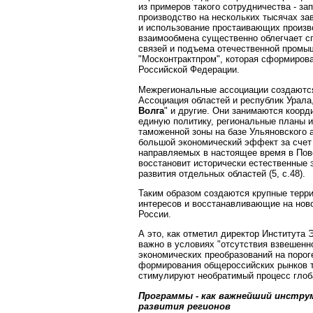
из примеров такого сотрудничества - з
производство на нескольких тысячах за
и использование простаивающих произв
взаимообмена существенно облегчает с
связей и подъема отечественной промы
"Москонтрактпром", которая сформирова
Российской Федерации.
Межрегиональные ассоциации создаются 
Ассоциация областей и республик Урала
Волга
" и другие. Они занимаются коорд
единую политику, региональные планы и
таможенной зоны на базе Ульяновского 
большой экономический эффект за счет 
направляемых в настоящее время в Пов
восстановит исторически естественные 
развития отдельных областей (5, с.48).
Таким образом создаются крупные терр
интересов и восстанавливающие на нов
России.
А это, как отметил директор Института Э
важно в условиях "отсутствия взвешенн
экономических преобразований на порог
формирования общероссийских рынков то
стимулируют необратимый процесс глоб
Программы - как важнейший инстру
развития регионов