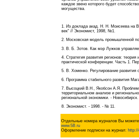
каждое звено которого будет способств
могущества.
1. Из доклада акад. Н. Н. Моисеева на 
век" // Экономист, 1998, №1.
2. Московская модель промышленной поли
3. В. Б. Зотов. Как мэр Лужков управля
4. Стратегия развития регионов: теория
практической конференции. Часть 1. Пер
5. В. Хоменко. Регулирование развития об
6. Программа стабильного развития Магад
7. Высоцкий В.Н., Якобсон А.Я. Пробле
территориальном анализе и регионально
региональной экономики. - Новосибирск. 
8. Экономист. - 1998. - № 11.
Отдельные номера журналов Вы можете 
www.5B.ru
Оформление подписки на журнал:
http:/