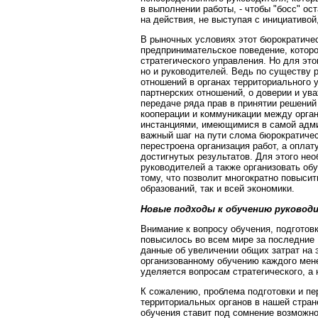
в выполнении работы, - чтобы "босс" о
на действия, не выступая с инициативой,
В рыночных условиях этот бюрократичес
предпринимательское поведение, которо
стратегического управления. Но для эт
но и руководителей. Ведь по существу 
отношений в органах территориального 
партнерских отношений, о доверии и ув
передаче ряда прав в принятии решений 
кооперации и коммуникации между орган
инстанциями, имеющимися в самой адми
важный шаг на пути слома бюрократичес
перестроена организация работ, а оплат
достигнутых результатов. Для этого не
руководителей а также организовать об
тому, что позволит многократно повыси
образований, так и всей экономики.
Новые подходы к обучению руковод
Внимание к вопросу обучения, подгото
повысилось во всем мире за последние 
данные об увеличении общих затрат на 
организованному обучению каждого мен
уделяется вопросам стратегического, а 
К сожалению, проблема подготовки и пе
территориальных органов в нашей стран
обучения ставит под сомнение возможнос