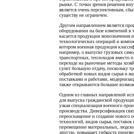
рынке. С точки зрения решения вну
является очень перспективным, сб
существу не ограничен.
Другим направлением является про
оборудовании на базе изменений в 
касается продукции монозначения и
технологических операций и компо
котором военная продукция классиф
например, о выпуске грузовых само
транспортных, теплоходов вместо п
переходе на рыночные методы хозяй
сулит большую отдачу, поскольку тре
обработкой новых видов сырья и м
поставками и работами, модернизац
также открываются большие возмож
Одним из главных направлений исп
для выпуска гражданской продукци
узкая специализация военного прои
производства. Диверсификация свя
переоснащение и создание нового о
технологий, видов сырья, поставок 
перемещение материальных, людски
другую, повышает гибкость произво