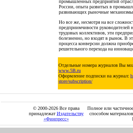
промышленных предприятий отрасл
России, опыта развитых в промышле
развивающих рыночные механизмы 
Но все же, несмотря на все сложнос
предприимчивости руководителей 
трудовых коллективов, эти предпри
болезненно, но входят в рынок. В э
процесса конверсии должна приобр
решительного перехода на инновац
Отдельные номера журналов Вы мож
www.5B.ru
Оформление подписки на журнал:
h
store/subscription/
© 2000-2026 Все права
Полное или частично
принадлежат
Издательству
способом материалов
«Финпресс»