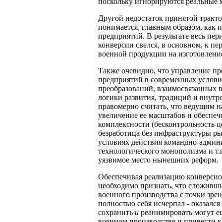
поскольку игнорируются реальные 
Другой недостаток принятой тракто
понимается, главным образом, как 
предприятий. В результате весь пе
конверсии свелся, в основном, к 
военной продукции на изготовлени
Также очевидно, что управление 
предприятий в современных услови
преобразований, взаимосвязанных в
логики развития, традиций и внутр
правомерно считать, что ведущим н
увеличение ее масштабов и обеспеч
комплексности (бесконтрольность ц
безработица без инфраструктуры ры
условиях действия командно-админ
технологического монополизма и т.п
уязвимое место нынешних реформ.
Обеспечивая реализацию конверси
необходимо признать, что сложивш
военного производства с точки зр
полностью себя исчерпал - оказалс
сохранить
и
реанимировать могут е
военном производстве и привести 