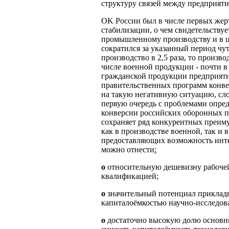
структуру связей между предприят
OK России был в числе первых жер
стабилизации, о чем свидетельству
промышленному производству и в ц
сократился за указанный период чут
производство в 2,5 раза, то произв
числе военной продукции - почти в 
гражданской продукции предприяти
правительственных программ конве
на такую негативную ситуацию, сл
первую очередь с проблемами опре
конверсии российских оборонных п
сохраняет ряд конкурентных преим
как в производстве военной, так и 
предоставляющих возможность инте
можно отнести
:
o
относительную дешевизну рабочей
квалификацией;
o
значительный потенциал приклад
капиталоёмкостью научно-исследова
o
достаточно высокую долю основн