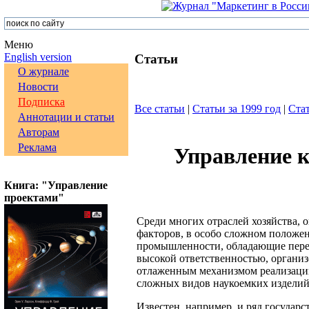
Меню
English version
Статьи
О журнале
Новости
Подписка
Все статьи
|
Статьи за 1999 год
|
Стат
Аннотации и статьи
Авторам
Реклама
Управление к
Книга: "Управление
проектами"
Среди многих отраслей хозяйства, 
факторов, в особо сложном положе
промышленности, обладающие перед
высокой ответственностью, органи
отлаженным механизмом реализации
сложных видов наукоемких изделий
Известен, например, и ряд госуда