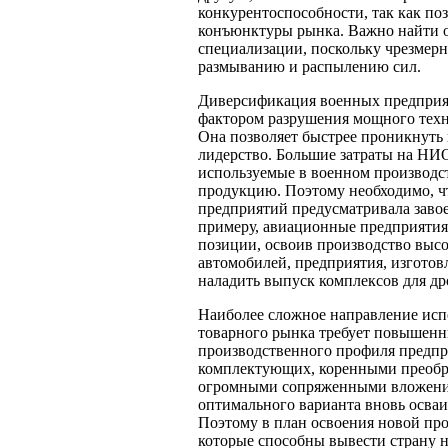
конкурентоспособности, так как по
конъюнктуры рынка. Важно найти 
специализации, поскольку чрезмерн
размыванию и распылению сил.
Диверсификация военных предприя
фактором разрушения мощного тех
Она позволяет быстрее проникнуть
лидерство. Большие затраты на НИ
используемые в военном производст
продукцию. Поэтому необходимо, ч
предприятий предусматривала завоев
примеру, авиационные предприяти
позиции, освоив производство выс
автомобилей, предприятия, изгото
наладить выпуск комплексов для др
Наиболее сложное направление испо
товарного рынка требует повышенн
производственного профиля предпр
комплектующих, коренными преобра
огромными сопряженными вложения
оптимального варианта вновь осваи
Поэтому в план освоения новой пр
которые способны вывести страну 