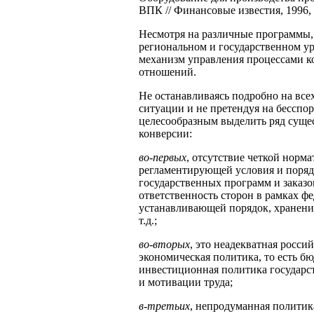
ВПК // Финансовые известия, 1996, 
Несмотря на различные программы,
региональном и государственном ур
механизм управления процессами к
отношений.
Не останавливаясь подробно на вс
ситуации и не претендуя на бесспо
целесообразным выделить ряд суще
конверсии:
во-первых
, отсутствие четкой норм
регламентирующей условия и поряд
государственных программ и заказо
ответственность сторон в рамках ф
устанавливающей порядок, хранени
т.д.;
во-вторых
, это неадекватная росс
экономическая политика, то есть бю
инвестиционная политика государс
и мотивации труда;
в-третьих
, непродуманная политик