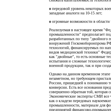
снижать капиталоёмкость технолог
o
передовой уровень некоторых во
западные аналоги на 10-15 лет;
o
огромные возможности в области
Реализуемая в настоящее время "Ф
промышленности" предполагает по
разработанных по типу "двойного 
вооружений Госкомоборонпрома Р
технологий, финансируемых по нап
видов медицинской техники" Федер
как "двойные", то есть основные т
испытания и сложные технологичес
военной продукции, так и при созд
Однако на данном временном этапе 
незаметном, но требующем пристал
России, пришедшей к пониманию то
конверсии. Есть все основания пре
совершенно обратная той, которая с
Экономические эксперты СМИ все 
как о кладези передовых наукоемки
промышленности, материале для фо
предприятий финансово-промышленн