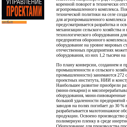
коренной поворот в технически отст
агропромышленного комплекса. Пок
технической политики на селе соз
для агропромышленного комплекса 
предусматривается разработка и ос
механизации сельского хозяйства и
технологического оборудования д
предприятия оборонного комплекса,
оборудование на уровне мировых ст
отечественных предприятиях может
оборудования, из них 1,2 тысячи н
По плану конверсии, созданием и 
промышленности и сельского хозяй
промышленности) занимаются 272 о
проектных института, НИИ и констр
Наибольшее развитие приобрели ра
(мини-пекарни) и мясоперерабатыв
оборудования, мини-пивоваренные з
большой удаленности предприятий 
заводов на полях погибает до 30 %
разрабатывается малотоннажное об
продукции. Освоено производство 
полимерную пленку в среде инертно
Оборудование для производства пр