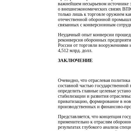
важнейшем несырьевом источнике э
о внешнеэкономических связях ВПК 
только лишь к торговле оружием ка
отечественной оборонной промышле
связанных с конверсионным сотруд
Неудачный опыт конверсии прошедш
реконверсия оборонных предприяти
России от торговли вооружениями и 
4,512 млрд. долл.
ЗАКЛЮЧЕНИЕ
Очевидно, что отраслевая политик
составной частью государственной
определить главные целевые устан
стабилизации и развития отраслевы
приватизацию, формирование в нов
производственных и финансово-пр
Представляется, что концепция го
применительно к отраслям оборонн
результатах глубокого анализа спе