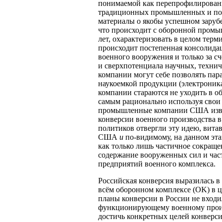
понимаемой как перепрофилирован
традиционных промышленных и пот
материалы о якобы успешном зарубе
что происходит с оборонной промы
лет, охарактеризовать в целом терм
происходит постепенная консолида
военного вооружения и только за 
и сверхпотенциала научных, технич
компании могут себе позволять пар
наукоемкой продукции (электроника,
компании стараются не уходить в о
самым рационально используя свои 
промышленные компании США извл
конверсии военного производства в 
политиков отвергли эту идею, вита
США
и
по-видимому, на данном эт
как только лишь частичное сокращ
содержание вооруженных сил и час
предприятий военного комплекса.
Российская конверсия выразилась в
всём оборонном комплексе (OK) в ц
планы конверсии в России не входи
функционирующему военному произво
достичь конкретных целей конверс