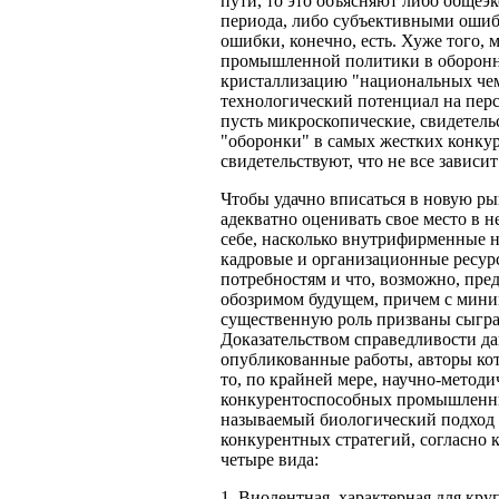
пути, то это объясняют либо обще
периода, либо субъективными ошиб
ошибки, конечно, есть. Хуже того,
промышленной политики в оборонно
кристаллизацию "национальных чем
технологический потенциал на перс
пусть микроскопические, свидетел
"оборонки" в самых жестких конкур
свидетельствуют, что не все зависи
Чтобы удачно вписаться в новую ры
адекватно оценивать свое место в 
себе, насколько внутрифирменные н
кадровые и организационные ресу
потребностям и что, возможно, пре
обозримом будущем, причем с мини
существенную роль призваны сыграт
Доказательством справедливости да
опубликованные работы, авторы кот
то, по крайней мере, научно-метод
конкурентоспособных промышленных
называемый биологический подход
конкурентных стратегий, согласно 
четыре вида:
1. Виолентная, характерная для к