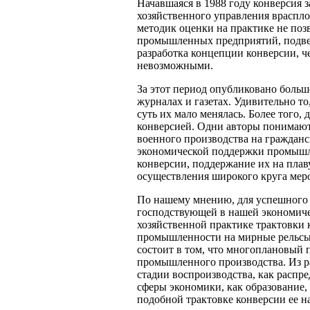
Начавшаяся в 1988 году конверсия 
хозяйственного управления враспло
методик оценки на практике не по
промышленных предприятий, подвер
разработка концепции конверсии, че
невозможными.
За этот период опубликовано больш
журналах и газетах. Удивительно т
суть их мало менялась. Более того, 
конверсией. Одни авторы понимают
военного производства на граждан
экономической поддержки промыш
конверсии, поддержание их на плав
осуществления широкого круга мер
По нашему мнению, для успешного 
господствующей в нашей экономиче
хозяйственной практике трактовки 
промышленности на мирные рельсы"
состоит в том, что многоплановый 
промышленного производства. Из 
стадии воспроизводства, как распре
сферы экономики, как образование, 
подобной трактовке конверсии ее 