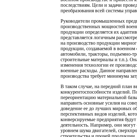
последствиям. Цели и задачи прове
преобразования всей системы управ
Руководители промышленных предп
производственных мощностей военн
продукции определяется их адаптив
представляется логичным рассмотр
на производство продукции мирног
продукции, создаваемой в военном 
автомобили, тракторы, подъемно-тр
строительные материалы и т.п.). Он
изменения технологии ее производс
военные расходы. Данное направле
производства требует минимума зат
В таком случае, на передний план в
конкурентоспособности изделий. По
переориентацию материальной базы 
направить основные усилия на сов
доведение ее до лучших мировых о
перспективных видов изделий, кото
конверсируемые предприятия будут
деятельность. Например, они могу
уровнем шума двигателей, сверхпр
строительства и прочей продукции