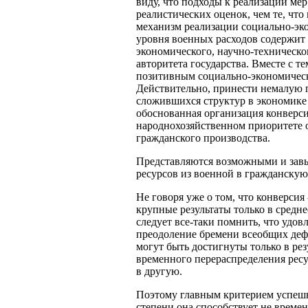
виду, что подходы к реализации ме
реалистических оценок, чем те, что
механизм реализации социально-эк
уровня военных расходов содержит 
экономического, научно-техническо
авторитета государства. Вместе с те
позитивным социально-экономическ
Действительно, принести немалую 
сложившихся структур в экономике 
обоснованная организация конверс
народнохозяйственном приоритете 
гражданского производства.
Представляются возможными и зав
ресурсов из военной в гражданскую
Не говоря уже о том, что конверси
крупные результаты только в средн
следует все-таки помнить, что удов
преодоление бремени всеобщих деф
могут быть достигнуты только в рез
временного перераспределения ресу
в другую.
Поэтому главным критерием успешно
степени она способствует не време